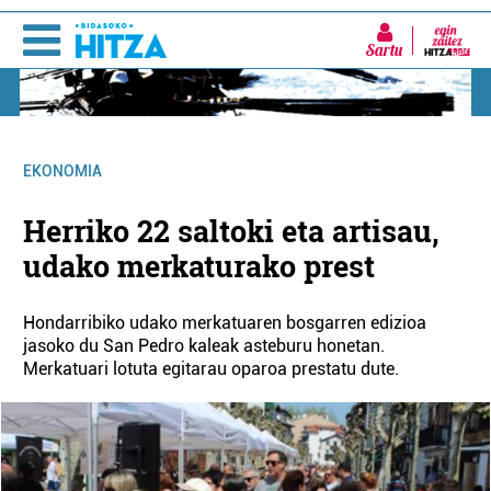
Sartu
EKONOMIA
Herriko 22 saltoki eta artisau,
udako merkaturako prest
Hondarribiko udako merkatuaren bosgarren edizioa
jasoko du San Pedro kaleak asteburu honetan.
Merkatuari lotuta egitarau oparoa prestatu dute.