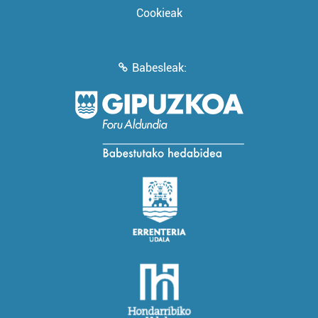
Cookieak
Babesleak: