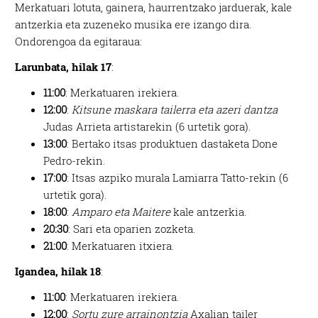
Merkatuari lotuta, gainera, haurrentzako jarduerak, kale
antzerkia eta zuzeneko musika ere izango dira.
Ondorengoa da egitaraua:
Larunbata, hilak 17
:
11:00
: Merkatuaren irekiera.
12:00
:
Kitsune maskara tailerra eta azeri dantza
Judas Arrieta artistarekin (6 urtetik gora).
13:00
: Bertako itsas produktuen dastaketa Done
Pedro-rekin.
17:00
: Itsas azpiko murala Lamiarra Tatto-rekin (6
urtetik gora).
18:00
:
Amparo eta Maitere
kale antzerkia.
20:30
: Sari eta oparien zozketa.
21:00
: Merkatuaren itxiera.
Igandea, hilak 18
:
11:00
: Merkatuaren irekiera.
12:00
:
Sortu zure arrainontzia
Axalian tailer