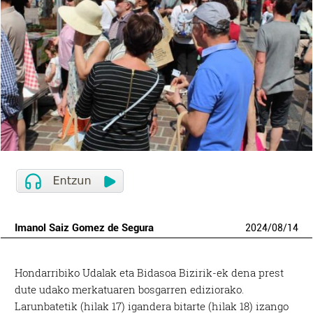
Imanol Saiz Gomez de Segura
2024
/
08
/
14
Hondarribiko Udalak eta Bidasoa Bizirik-ek dena prest
dute udako merkatuaren bosgarren ediziorako.
Larunbatetik (hilak 17) igandera bitarte (hilak 18) izango