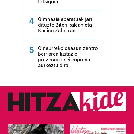
Intsignia
4
Gimnasia aparatuak jarri
dituzte Biteri kalean eta
Kasino Zaharran
5
Oinaurreko osasun zentro
berriaren lizitazio
prozesuan sei enpresa
aurkeztu dira