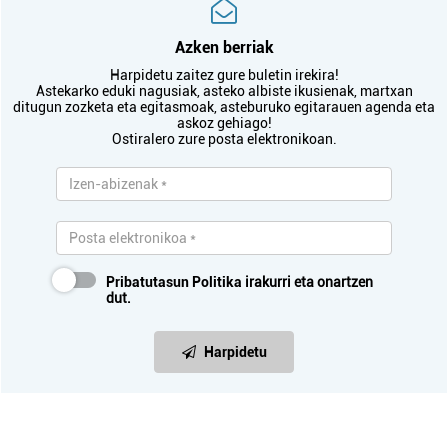
Azken berriak
Harpidetu zaitez gure buletin irekira!
Astekarko eduki nagusiak, asteko albiste ikusienak, martxan
ditugun zozketa eta egitasmoak, asteburuko egitarauen agenda eta
askoz gehiago!
Ostiralero zure posta elektronikoan.
Pribatutasun Politika
irakurri eta onartzen
dut.
Harpidetu