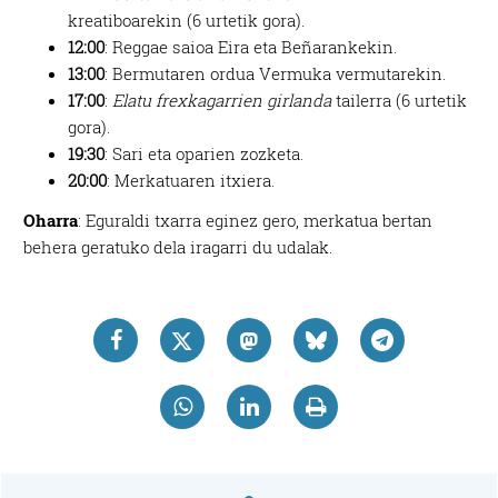
kreatiboarekin (6 urtetik gora).
12:00
: Reggae saioa Eira eta Beñarankekin.
13:00
: Bermutaren ordua Vermuka vermutarekin.
17:00
:
Elatu frexkagarrien girlanda
tailerra (6 urtetik
gora).
19:30
: Sari eta oparien zozketa.
20:00
: Merkatuaren itxiera.
Oharra
: Eguraldi txarra eginez gero, merkatua bertan
behera geratuko dela iragarri du udalak.