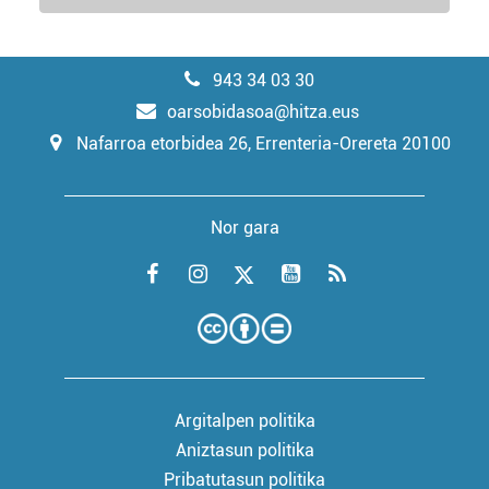
943 34 03 30
oarsobidasoa@hitza.eus
Nafarroa etorbidea 26, Errenteria-Orereta 20100
Nor gara
Argitalpen politika
Aniztasun politika
Pribatutasun politika