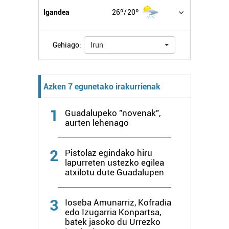
Igandea
26º
20º
Gehiago:
Irun
Azken 7 egunetako irakurrienak
1
Guadalupeko "novenak",
aurten lehenago
2
Pistolaz egindako hiru
lapurreten ustezko egilea
atxilotu dute Guadalupen
3
Ioseba Amunarriz, Kofradia
edo Izugarria Konpartsa,
batek jasoko du Urrezko