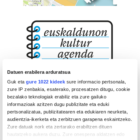
Datuen erabilera arduratsua
Guk eta
gure 1022 kideek
sure informacio pertsonala,
zure IP zenbakia, esaterako, prozesatzen ditugu, cookie
bezalako teknologiak erabiliz eta zure gailuko
informazioak azitzen dugu publizitate eta eduki
pertsonalizatua, publizitatearen eta edukiaren neurketa,
audientzia-ikerketa eta zerbitzuen garapena eskaintzeko.
Zure datuak nork eta zertarako erabiltzen dituen
hautatzeko aukera duzu. Zure onespena aldatzen edo