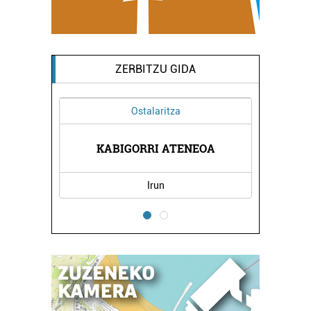
ZERBITZU GIDA
Ostalaritza
NA
KABIGORRI ATENEOA
LEK
Irun