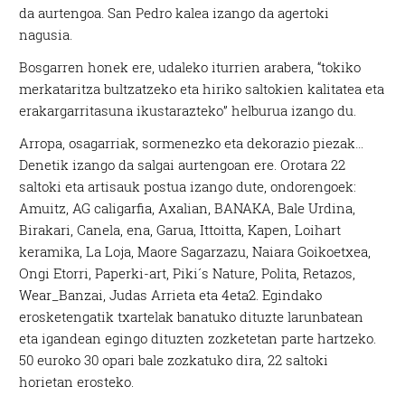
da aurtengoa. San Pedro kalea izango da agertoki
nagusia.
Bosgarren honek ere, udaleko iturrien arabera, “tokiko
merkataritza bultzatzeko eta hiriko saltokien kalitatea eta
erakargarritasuna ikustarazteko” helburua izango du.
Arropa, osagarriak, sormenezko eta dekorazio piezak…
Denetik izango da salgai aurtengoan ere. Orotara 22
saltoki eta artisauk postua izango dute, ondorengoek:
Amuitz, AG caligarfia, Axalian, BANAKA, Bale Urdina,
Birakari, Canela, ena, Garua, Ittoitta, Kapen, Loihart
keramika, La Loja, Maore Sagarzazu, Naiara Goikoetxea,
Ongi Etorri, Paperki-art, Piki´s Nature, Polita, Retazos,
Wear_Banzai, Judas Arrieta eta 4eta2. Egindako
erosketengatik txartelak banatuko dituzte larunbatean
eta igandean egingo dituzten zozketetan parte hartzeko.
50 euroko 30 opari bale zozkatuko dira, 22 saltoki
horietan erosteko.