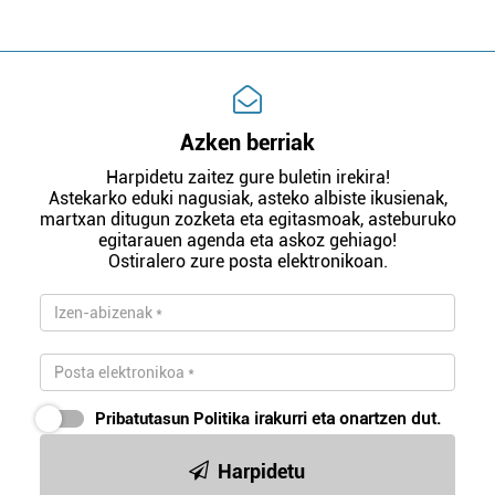
Azken berriak
Harpidetu zaitez gure buletin irekira!
Astekarko eduki nagusiak, asteko albiste ikusienak,
martxan ditugun zozketa eta egitasmoak, asteburuko
egitarauen agenda eta askoz gehiago!
Ostiralero zure posta elektronikoan.
Pribatutasun Politika
irakurri eta onartzen dut.
Harpidetu