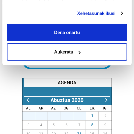
deuseztatzen ahal duzu edozein momentutan, Cookie
deklaraziotik edo Privacy triggerean klikatuz.
Xehetasunak ikusi
If you allow, we would also like to:
Collect information about your geographical
Dena onartu
location which can be accurate to within several
meters
Aukeratu
Identify your device by actively scanning it for
specific characteristics (fingerprinting)
Find out more about how your personal data is processed
and set your preferences in the
details section
.
AGENDA
Guk eta gure bazkideek zure datu pertsonalak
prozesatzen ditugu, zure IP zenbakia, besteak beste,
Abuztua 2026
teknologia erabiliz, cookieak adibidez, iragarki eta eduki
AL.
AR.
AZ.
OG.
OL.
LR.
IG.
pertsonalizatuak eskaintzeko, iragarkiak eta edukia
27
28
29
30
31
1
2
neurtzeko, jendeari buruzko informazioa biltzeko eta
3
4
5
6
7
8
9
produktuak garatzeko. Zure datuak nork eta zertarako
erabiltzen dituen hauta dezakezu.
10
11
12
13
14
15
16