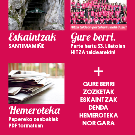
Eskaintzak
Gure berri.
SANTIMAMIÑE
Parte hartu 33. Lilatoian
HITZA taldearekin!
+
GURE BERRI
ZOZKETAK
ESKAINTZAK
Hemeroteka
DENDA
HEMEROTEKA
Papereko zenbakiak
NOR GARA
PDF formatuan