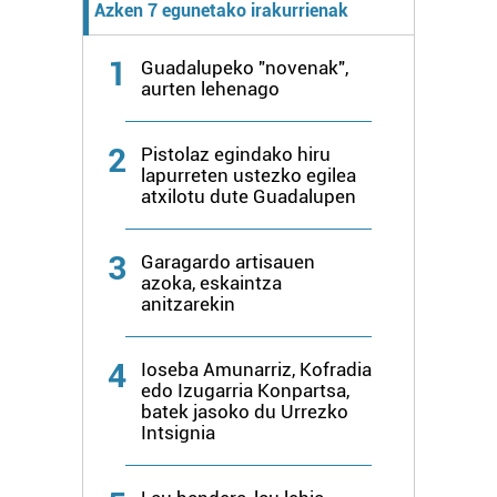
Azken 7 egunetako irakurrienak
fitxategiak erabiltzen ditu. Zure esperientzia eta
zerbitzuak hobetzeko asmoz, cookie teknologiaz
1
baliatzen gara. Ohar hau onartuz gero, teknologia hori
Guadalupeko "novenak",
aurten lehenago
erabiltzeko baimen esplizitua ematen diguzu.
Gehiago
irakurri
2
Pistolaz egindako hiru
lapurreten ustezko egilea
atxilotu dute Guadalupen
3
Garagardo artisauen
azoka, eskaintza
anitzarekin
4
Ioseba Amunarriz, Kofradia
edo Izugarria Konpartsa,
batek jasoko du Urrezko
Intsignia