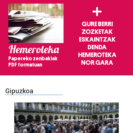
+
GURE BERRI
ZOZKETAK
ESKAINTZAK
Hemeroteka
DENDA
HEMEROTEKA
Papereko zenbakiak
NOR GARA
PDF formatuan
Gipuzkoa