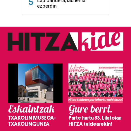
5
Lau bandera, lau lehia
ezberdin
Eskaintzak
Gure berri.
TXAKOLIN MUSEOA-
Parte hartu 33. Lilatoian
TXAKOLINGUNEA
HITZA taldearekin!