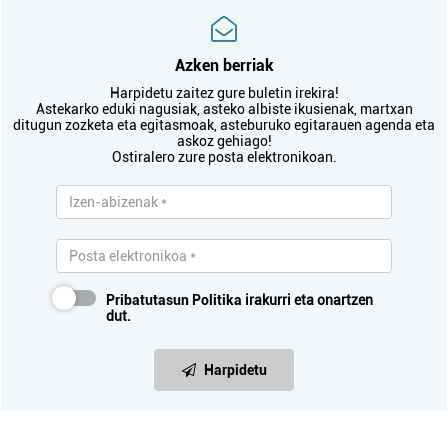
Azken berriak
Harpidetu zaitez gure buletin irekira!
Astekarko eduki nagusiak, asteko albiste ikusienak, martxan
ditugun zozketa eta egitasmoak, asteburuko egitarauen agenda eta
askoz gehiago!
Ostiralero zure posta elektronikoan.
Pribatutasun Politika
irakurri eta onartzen
dut.
Harpidetu