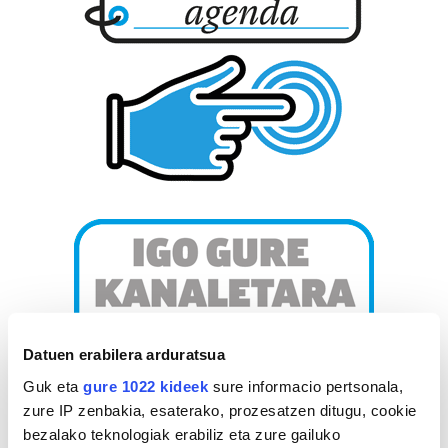
Datuen erabilera arduratsua
Guk eta
gure 1022 kideek
sure informacio pertsonala,
zure IP zenbakia, esaterako, prozesatzen ditugu, cookie
bezalako teknologiak erabiliz eta zure gailuko