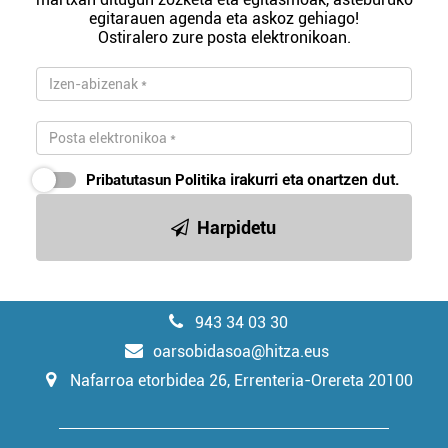
egitarauen agenda eta askoz gehiago!
Ostiralero zure posta elektronikoan.
Pribatutasun Politika
irakurri eta onartzen dut.
Harpidetu
943 34 03 30
oarsobidasoa@hitza.eus
Nafarroa etorbidea 26, Errenteria-Orereta 20100