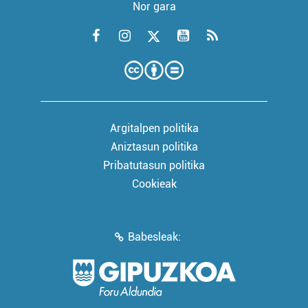
Nor gara
Argitalpen politika
Aniztasun politika
Pribatutasun politika
Cookieak
Babesleak: