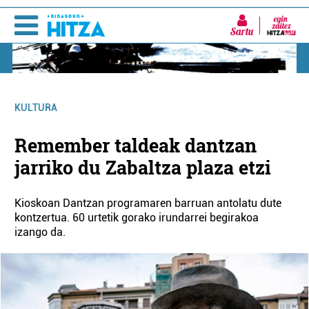
Sartu
KULTURA
Remember taldeak dantzan
jarriko du Zabaltza plaza etzi
Kioskoan Dantzan programaren barruan antolatu dute
kontzertua. 60 urtetik gorako irundarrei begirakoa
izango da.