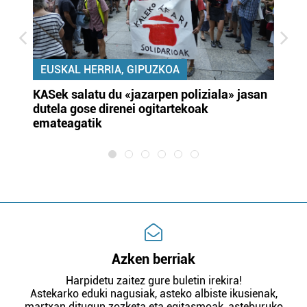
EUSKAL HERRIA, GIPUZKOA
KASek salatu du «jazarpen poliziala» jasan
Pa
dutela gose direnei ogitartekoak
da
emateagatik
«s
Azken berriak
Harpidetu zaitez gure buletin irekira!
Astekarko eduki nagusiak, asteko albiste ikusienak,
martxan ditugun zozketa eta egitasmoak, asteburuko