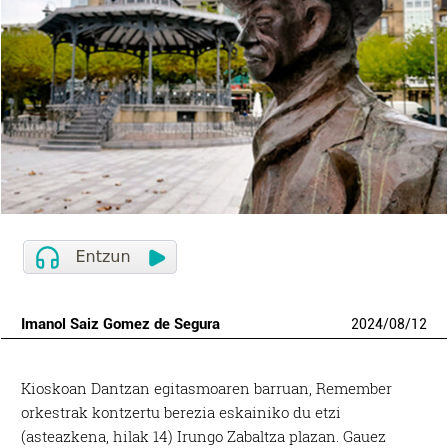
Imanol Saiz Gomez de Segura
2024
/
08
/
12
Kioskoan Dantzan egitasmoaren barruan, Remember
orkestrak kontzertu berezia eskainiko du etzi
(asteazkena, hilak 14) Irungo Zabaltza plazan. Gauez