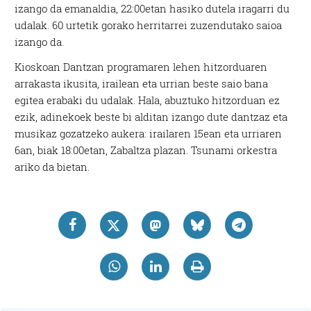
izango da emanaldia, 22:00etan hasiko dutela iragarri du
udalak. 60 urtetik gorako herritarrei zuzendutako saioa
izango da.
Kioskoan Dantzan programaren lehen hitzorduaren
arrakasta ikusita, irailean eta urrian beste saio bana
egitea erabaki du udalak. Hala, abuztuko hitzorduan ez
ezik, adinekoek beste bi alditan izango dute dantzaz eta
musikaz gozatzeko aukera: irailaren 15ean eta urriaren
6an, biak 18:00etan, Zabaltza plazan. Tsunami orkestra
ariko da bietan.