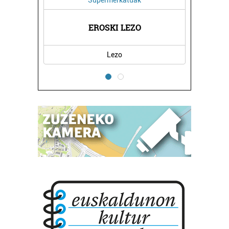
EROSKI LEZO
JONE LA
Lezo