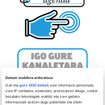
Datuen erabilera arduratsua
Guk eta
gure 1022 kideek
sure informacio pertsonala,
zure IP zenbakia, esaterako, prozesatzen ditugu, cookie
bezalako teknologiak erabiliz eta zure gailuko
informazioak azitzen dugu publizitate eta eduki