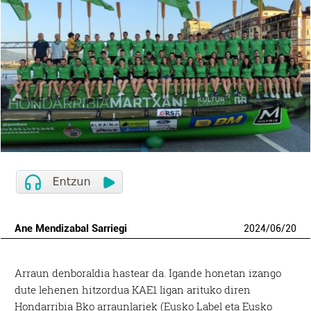
Ane Mendizabal Sarriegi
2024
/
06
/
20
Arraun denboraldia hastear da. Igande honetan izango
dute lehenen hitzordua KAE1 ligan arituko diren
Hondarribia Bko arraunlariek (Eusko Label eta Eusko