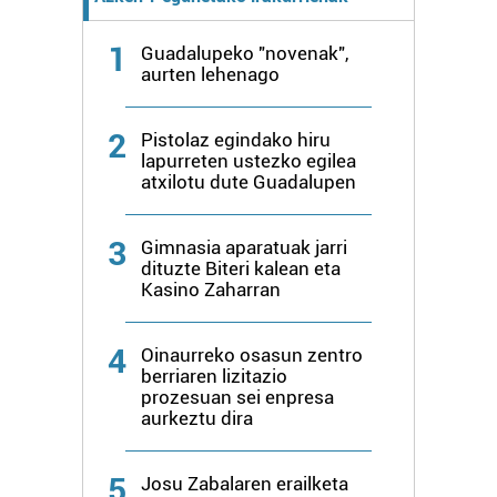
zerbitzuak hobetzeko asmoz, cookie teknologiaz
baliatzen gara. Ohar hau onartuz gero, teknologia hori
1
Guadalupeko "novenak",
erabiltzeko baimen esplizitua ematen diguzu.
Gehiago
aurten lehenago
irakurri
2
Pistolaz egindako hiru
lapurreten ustezko egilea
atxilotu dute Guadalupen
3
Gimnasia aparatuak jarri
dituzte Biteri kalean eta
Kasino Zaharran
4
Oinaurreko osasun zentro
berriaren lizitazio
prozesuan sei enpresa
aurkeztu dira
5
Josu Zabalaren erailketa