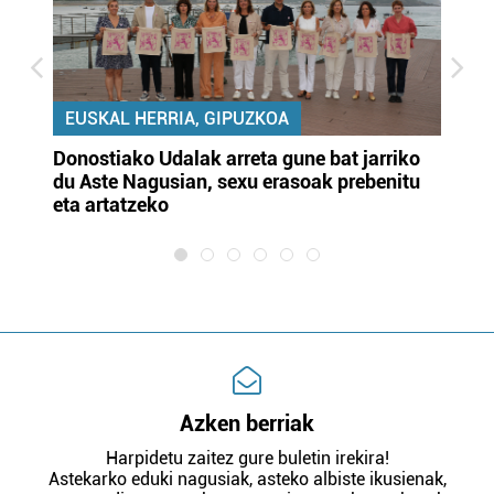
EUSKAL HERRIA, GIPUZKOA
Donostiako Udalak arreta gune bat jarriko
Ur
du Aste Nagusian, sexu erasoak prebenitu
es
eta artatzeko
lu
Azken berriak
Harpidetu zaitez gure buletin irekira!
Astekarko eduki nagusiak, asteko albiste ikusienak,