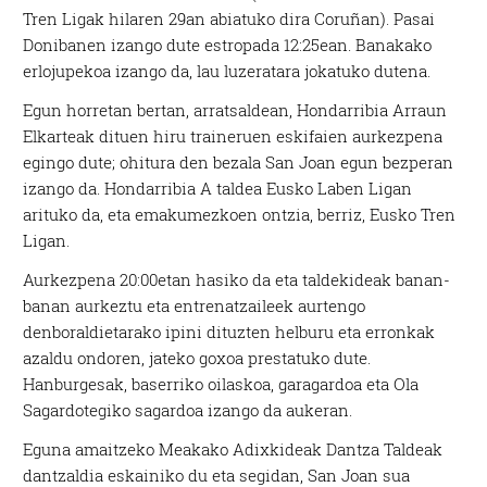
Tren Ligak hilaren 29an abiatuko dira Coruñan). Pasai
Donibanen izango dute estropada 12:25ean. Banakako
erlojupekoa izango da, lau luzeratara jokatuko dutena.
Egun horretan bertan, arratsaldean, Hondarribia Arraun
Elkarteak dituen hiru traineruen eskifaien aurkezpena
egingo dute; ohitura den bezala San Joan egun bezperan
izango da. Hondarribia A taldea Eusko Laben Ligan
arituko da, eta emakumezkoen ontzia, berriz, Eusko Tren
Ligan.
Aurkezpena 20:00etan hasiko da eta taldekideak banan-
banan aurkeztu eta entrenatzaileek aurtengo
denboraldietarako ipini dituzten helburu eta erronkak
azaldu ondoren, jateko goxoa prestatuko dute.
Hanburgesak, baserriko oilaskoa, garagardoa eta Ola
Sagardotegiko sagardoa izango da aukeran.
Eguna amaitzeko Meakako Adixkideak Dantza Taldeak
dantzaldia eskainiko du eta segidan, San Joan sua