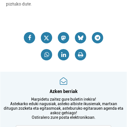
piztuko dute.
Azken berriak
Harpidetu zaitez gure buletin irekira!
Astekarko eduki nagusiak, asteko albiste ikusienak, martxan
ditugun zozketa eta egitasmoak, asteburuko egitarauen agenda eta
askoz gehiago!
Ostiralero zure posta elektronikoan.