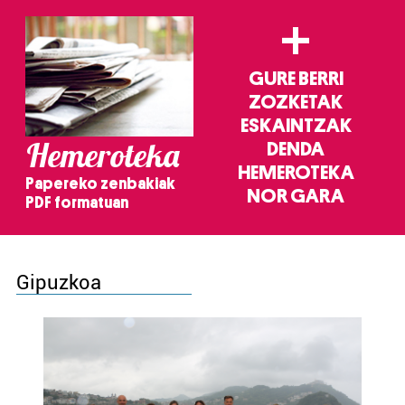
+
GURE BERRI
ZOZKETAK
ESKAINTZAK
Hemeroteka
DENDA
HEMEROTEKA
Papereko zenbakiak
NOR GARA
PDF formatuan
Gipuzkoa