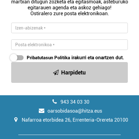
martxan ditugun zozketa eta egitasmoak, asteburuko
egitarauen agenda eta askoz gehiago!
Ostiralero zure posta elektronikoan.
Pribatutasun Politika
irakurri eta onartzen dut.
Harpidetu
943 34 03 30
oarsobidasoa@hitza.eus
Nafarroa etorbidea 26, Errenteria-Orereta 20100