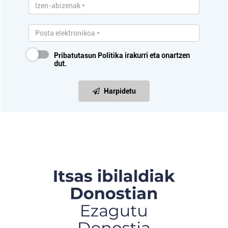
Pribatutasun Politika
irakurri eta onartzen
dut.
Harpidetu