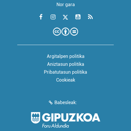
Nor gara
Argitalpen politika
Aniztasun politika
Pribatutasun politika
Cookieak
Babesleak: