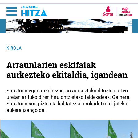
Sartu
KIROLA
Arraunlarien eskifaiak
aurkezteko ekitaldia, igandean
San Joan egunaren bezperan aurkeztuko dituzte aurten
uretan arituko diren hiru ontzietako taldekideak. Gainera,
San Joan sua piztu eta kalitatezko mokadutxoak jateko
aukera izango da.