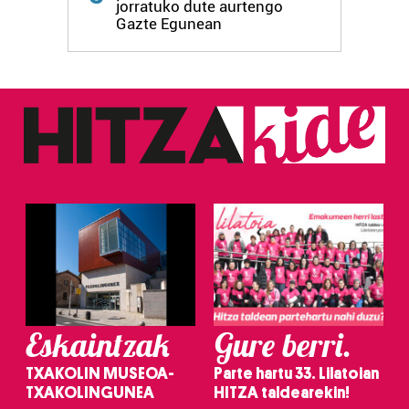
jorratuko dute aurtengo
Gazte Egunean
Eskaintzak
Gure berri.
TXAKOLIN MUSEOA-
Parte hartu 33. Lilatoian
TXAKOLINGUNEA
HITZA taldearekin!