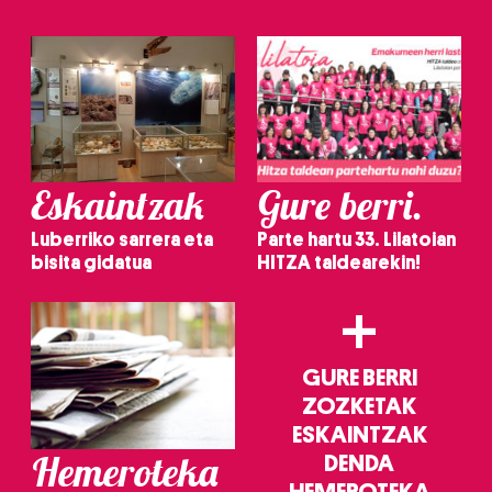
Eskaintzak
Gure berri.
Luberriko sarrera eta
Parte hartu 33. Lilatoian
bisita gidatua
HITZA taldearekin!
+
GURE BERRI
ZOZKETAK
ESKAINTZAK
Hemeroteka
DENDA