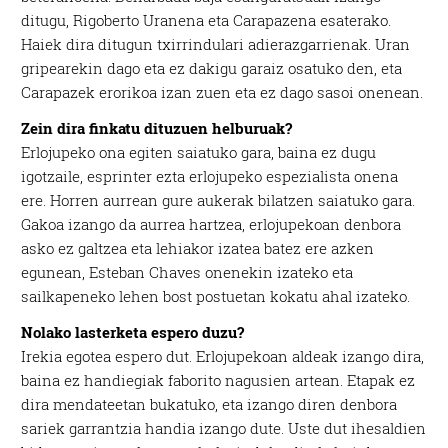
ditugu, Rigoberto Uranena eta Carapazena esaterako.
Haiek dira ditugun txirrindulari adierazgarrienak. Uran
gripearekin dago eta ez dakigu garaiz osatuko den, eta
Carapazek erorikoa izan zuen eta ez dago sasoi onenean.
Zein dira finkatu dituzuen helburuak?
Erlojupeko ona egiten saiatuko gara, baina ez dugu
igotzaile, esprinter ezta erlojupeko espezialista onena
ere. Horren aurrean gure aukerak bilatzen saiatuko gara.
Gakoa izango da aurrea hartzea, erlojupekoan denbora
asko ez galtzea eta lehiakor izatea batez ere azken
egunean, Esteban Chaves onenekin izateko eta
sailkapeneko lehen bost postuetan kokatu ahal izateko.
Nolako lasterketa espero duzu?
Irekia egotea espero dut. Erlojupekoan aldeak izango dira,
baina ez handiegiak faborito nagusien artean. Etapak ez
dira mendateetan bukatuko, eta izango diren denbora
sariek garrantzia handia izango dute. Uste dut ihesaldien