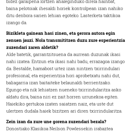
bidez garaipena lortzen ahaleginduko direla hainbat,
baina pelotoiak ihesaldi horiek kontrolpean izan nahiko
ditu denbora sarien lehian egoteko. Lasterketa taktikoa
izango da.
Bizikleta gainean hasi zinen, eta gerora autora egin
zenuen jauzi. Nola transmititzen duzu zure esperientzia
zuzendari zaren aldetik?
Alde batetik, garrantzitsuena da aurrean duzunak ikasi
nahi izatea. Entzun eta ikasi nahi badu, errazagoa izango
da. Bestalde, hamabost urtez izan nintzen txirrindulari
profesional, eta esperientzia hori aprobetxatu nahi dut,
baliagarria izan baitaiteke belaunaldi berrientzako.
Egungo eta nik lehiatzen nueneko txirrindularitza asko
aldatu dira, baina niri ez zait horren urrunekoa egiten.
Haiekiko gertukoa izaten saiatzen naiz, eta uste dut
ulertzen dudala haiek bizitzen ari diren txirrindularitza.
Zein izan da zure une gorena zuzendari bezala?
Donostiako Klasikoa Neilson Powlessekin irabaztea