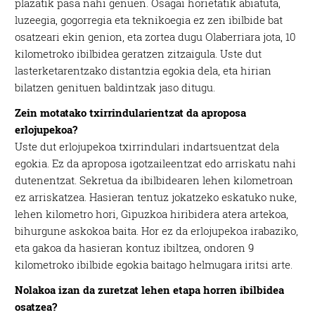
plazatik pasa nahi genuen. Osagai horietatik abiatuta,
luzeegia, gogorregia eta teknikoegia ez zen ibilbide bat
osatzeari ekin genion, eta zortea dugu Olaberriara jota, 10
kilometroko ibilbidea geratzen zitzaigula. Uste dut
lasterketarentzako distantzia egokia dela, eta hirian
bilatzen genituen baldintzak jaso ditugu.
Zein motatako txirrindularientzat da aproposa
erlojupekoa?
Uste dut erlojupekoa txirrindulari indartsuentzat dela
egokia. Ez da aproposa igotzaileentzat edo arriskatu nahi
dutenentzat. Sekretua da ibilbidearen lehen kilometroan
ez arriskatzea. Hasieran tentuz jokatzeko eskatuko nuke,
lehen kilometro hori, Gipuzkoa hiribidera atera artekoa,
bihurgune askokoa baita. Hor ez da erlojupekoa irabaziko,
eta gakoa da hasieran kontuz ibiltzea, ondoren 9
kilometroko ibilbide egokia baitago helmugara iritsi arte.
Nolakoa izan da zuretzat lehen etapa horren ibilbidea
osatzea?