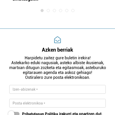
Azken berriak
Harpidetu zaitez gure buletin irekira!
Astekarko eduki nagusiak, asteko albiste ikusienak,
martxan ditugun zozketa eta egitasmoak, asteburuko
egitarauen agenda eta askoz gehiago!
Ostiralero zure posta elektronikoan.
Pribatutasun Politika
irakurri eta onartzen dut.