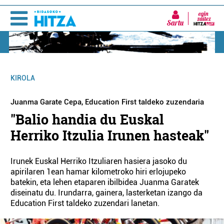
Sartu
KIROLA
Juanma Garate Cepa, Education First taldeko zuzendaria
"Balio handia du Euskal
Herriko Itzulia Irunen hasteak"
Irunek Euskal Herriko Itzuliaren hasiera jasoko du
apirilaren 1ean hamar kilometroko hiri erlojupeko
batekin, eta lehen etaparen ibilbidea Juanma Garatek
diseinatu du. Irundarra, gainera, lasterketan izango da
Education First taldeko zuzendari lanetan.