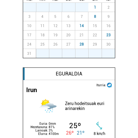
27
28
29
30
31
1
2
3
4
5
6
7
8
9
10
11
12
13
14
15
16
17
18
19
20
21
22
23
24
25
26
27
28
29
30
31
1
2
3
4
5
6
EGURALDIA
Iturria:
Irun
Zeru hodeitsuak euri
arinarekin
25º
Euria:
0mm
Hezetasuna:
81%
Lainoak:
3%
26º
21º
8 km/h
Elurra:
4100m