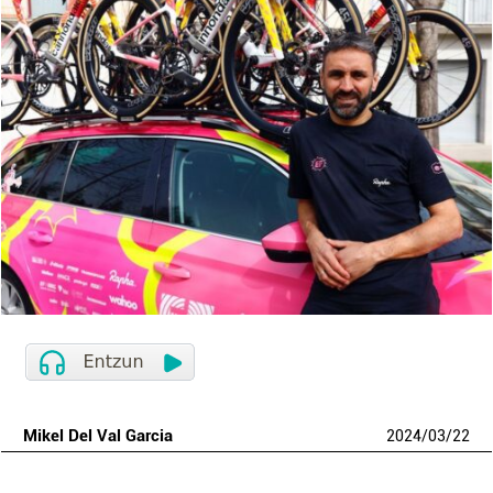
Mikel Del Val Garcia
2024
/
03
/
22