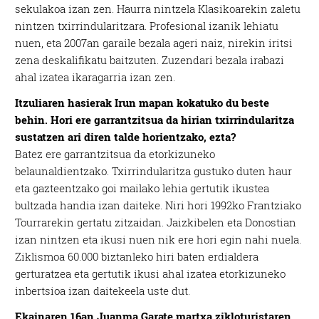
sekulakoa izan zen. Haurra nintzela Klasikoarekin zaletu
nintzen txirrindularitzara. Profesional izanik lehiatu
nuen, eta 2007an garaile bezala ageri naiz, nirekin iritsi
zena deskalifikatu baitzuten. Zuzendari bezala irabazi
ahal izatea ikaragarria izan zen.
Itzuliaren hasierak Irun mapan kokatuko du beste
behin. Hori ere garrantzitsua da hirian txirrindularitza
sustatzen ari diren talde horientzako, ezta?
Batez ere garrantzitsua da etorkizuneko
belaunaldientzako. Txirrindularitza gustuko duten haur
eta gazteentzako goi mailako lehia gertutik ikustea
bultzada handia izan daiteke. Niri hori 1992ko Frantziako
Tourrarekin gertatu zitzaidan. Jaizkibelen eta Donostian
izan nintzen eta ikusi nuen nik ere hori egin nahi nuela.
Ziklismoa 60.000 biztanleko hiri baten erdialdera
gerturatzea eta gertutik ikusi ahal izatea etorkizuneko
inbertsioa izan daitekeela uste dut.
Ekainaren 16an Juanma Garate martxa zikloturistaren