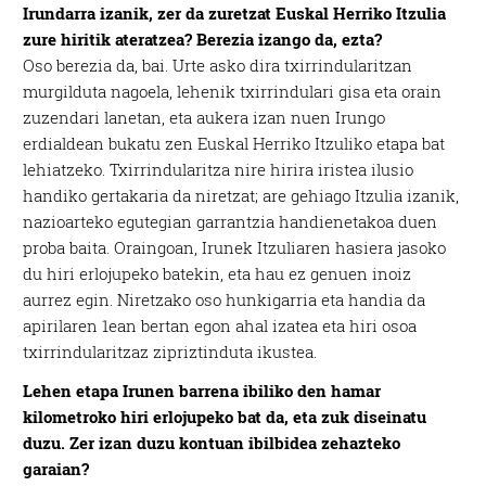
Irundarra izanik, zer da zuretzat Euskal Herriko Itzulia
zure hiritik ateratzea? Berezia izango da, ezta?
Oso berezia da, bai. Urte asko dira txirrindularitzan
murgilduta nagoela, lehenik txirrindulari gisa eta orain
zuzendari lanetan, eta aukera izan nuen Irungo
erdialdean bukatu zen Euskal Herriko Itzuliko etapa bat
lehiatzeko. Txirrindularitza nire hirira iristea ilusio
handiko gertakaria da niretzat; are gehiago Itzulia izanik,
nazioarteko egutegian garrantzia handienetakoa duen
proba baita. Oraingoan, Irunek Itzuliaren hasiera jasoko
du hiri erlojupeko batekin, eta hau ez genuen inoiz
aurrez egin. Niretzako oso hunkigarria eta handia da
apirilaren 1ean bertan egon ahal izatea eta hiri osoa
txirrindularitzaz zipriztinduta ikustea.
Lehen etapa Irunen barrena ibiliko den hamar
kilometroko hiri erlojupeko bat da, eta zuk diseinatu
duzu. Zer izan duzu kontuan ibilbidea zehazteko
garaian?