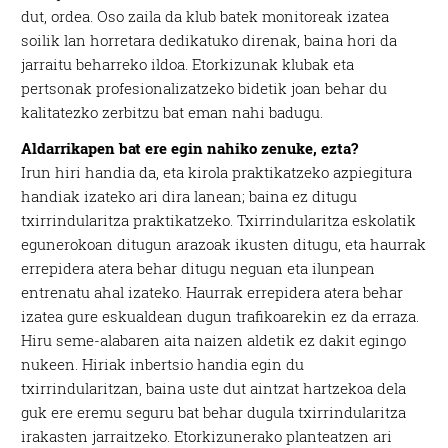
dut, ordea. Oso zaila da klub batek monitoreak izatea
soilik lan horretara dedikatuko direnak, baina hori da
jarraitu beharreko ildoa. Etorkizunak klubak eta
pertsonak profesionalizatzeko bidetik joan behar du
kalitatezko zerbitzu bat eman nahi badugu.
Aldarrikapen bat ere egin nahiko zenuke, ezta?
Irun hiri handia da, eta kirola praktikatzeko azpiegitura
handiak izateko ari dira lanean; baina ez ditugu
txirrindularitza praktikatzeko. Txirrindularitza eskolatik
egunerokoan ditugun arazoak ikusten ditugu, eta haurrak
errepidera atera behar ditugu neguan eta ilunpean
entrenatu ahal izateko. Haurrak errepidera atera behar
izatea gure eskualdean dugun trafikoarekin ez da erraza.
Hiru seme-alabaren aita naizen aldetik ez dakit egingo
nukeen. Hiriak inbertsio handia egin du
txirrindularitzan, baina uste dut aintzat hartzekoa dela
guk ere eremu seguru bat behar dugula txirrindularitza
irakasten jarraitzeko. Etorkizunerako planteatzen ari