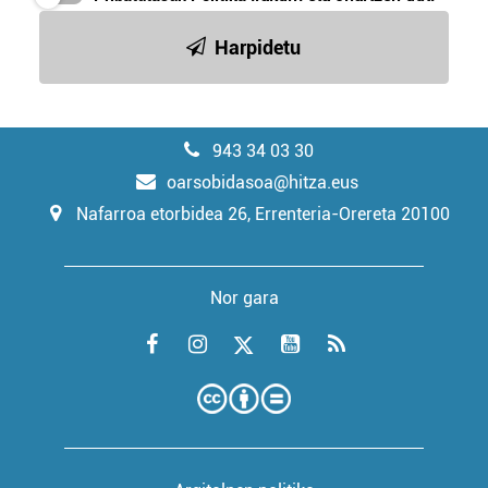
Harpidetu
943 34 03 30
oarsobidasoa@hitza.eus
Nafarroa etorbidea 26, Errenteria-Orereta 20100
Nor gara