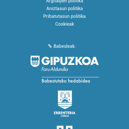
Argitalpen politika
Aniztasun politika
Pribatutasun politika
Cookieak
Babesleak: