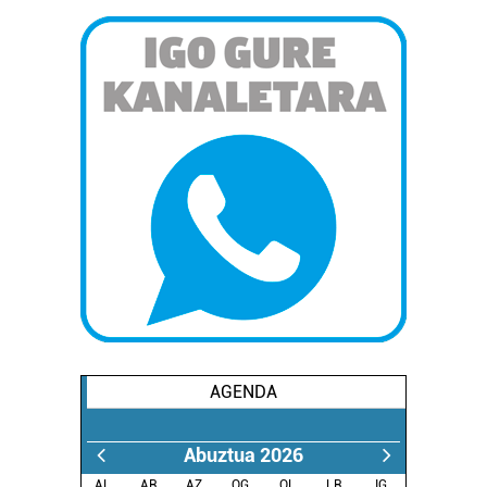
AGENDA
Abuztua 2026
AL.
AR.
AZ.
OG.
OL.
LR.
IG.