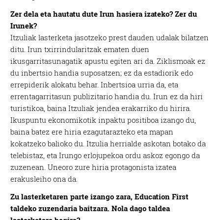
Zer dela eta hautatu dute Irun hasiera izateko? Zer du
Irunek?
Itzuliak lasterketa jasotzeko prest dauden udalak bilatzen
ditu. Irun txirrindularitzak ematen duen
ikusgarritasunagatik apustu egiten ari da. Ziklismoak ez
du inbertsio handia suposatzen; ez da estadiorik edo
errepiderik alokatu behar. Inbertsioa urria da, eta
errentagarritasun publizitario handia du. Irun ez da hiri
turistikoa, baina Itzuliak jendea erakarriko du hirira.
Ikuspuntu ekonomikotik inpaktu positiboa izango du,
baina batez ere hiria ezagutarazteko eta mapan
kokatzeko balioko du. Itzulia herrialde askotan botako da
telebistaz, eta Irungo erlojupekoa ordu askoz egongo da
zuzenean. Uneoro zure hiria protagonista izatea
erakusleiho ona da.
Zu lasterketaren parte izango zara, Education First
taldeko zuzendaria baitzara. Nola dago taldea