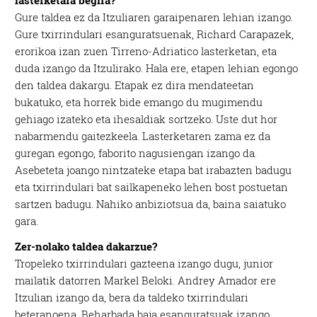
lasterketara begira?
Gure taldea ez da Itzuliaren garaipenaren lehian izango.
Gure txirrindulari esanguratsuenak, Richard Carapazek,
erorikoa izan zuen Tirreno-Adriatico lasterketan, eta
duda izango da Itzulirako. Hala ere, etapen lehian egongo
den taldea dakargu. Etapak ez dira mendateetan
bukatuko, eta horrek bide emango du mugimendu
gehiago izateko eta ihesaldiak sortzeko. Uste dut hor
nabarmendu gaitezkeela. Lasterketaren zama ez da
guregan egongo, faborito nagusiengan izango da.
Asebeteta joango nintzateke etapa bat irabazten badugu
eta txirrindulari bat sailkapeneko lehen bost postuetan
sartzen badugu. Nahiko anbiziotsua da, baina saiatuko
gara.
Zer-nolako taldea dakarzue?
Tropeleko txirrindulari gazteena izango dugu, junior
mailatik datorren Markel Beloki. Andrey Amador ere
Itzulian izango da, bera da taldeko txirrindulari
beteranoena. Beharbada baja esanguratsuak izango