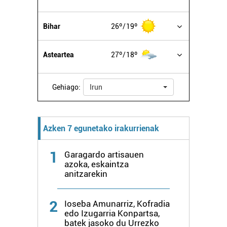
Bihar
26º
19º
Asteartea
27º
18º
Gehiago:
Irun
Azken 7 egunetako irakurrienak
1
Garagardo artisauen
azoka, eskaintza
anitzarekin
2
Ioseba Amunarriz, Kofradia
edo Izugarria Konpartsa,
batek jasoko du Urrezko