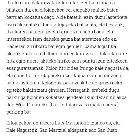
Itzuliko antolakuntzak lasterketari zentzua ematea
bilatzen du, eta erlojupekoa sei etapako multzo baten
barruan kokatuta dago. Alde batetik, ezin duzu lasterketa
osoa blokeatuko duen erlojupeko bat osatu; eta bestetik,
Itzuliaren hasiera jasota hiriak zeresana badu, eta
interesekoa izan daiteke gauza bat ateratzea edo ez.
Hasieran zirriborro bat egin genuen, baina logistika
aldetik zaila zen ibilbide hori egikaritzea. Udalarekin ere
hitz egin nuen jakiteko hiriko zein puntu izan zitezkeen
esanguratsuenak. Kolon hiribidea Irungo kale nagusia da,
eta gune horrek etaparekin zerikusia izan behar zuen;
baina lasterketa Kolonetik pasatzeak beste gauza asko
egiteko baldintzatu gintuen. Horregatik, erabaki dugu
parkinga Kolonen kokatzea, jendeak ikus dezan nolakoa
den World Tourreko [txirrindularitzako maila gorena]
parking bat.
Erlojupekoaren irteera Luis Marianotik izango da, eta
Kale Nagusitik, San Martzial aldapatik edo San Juan