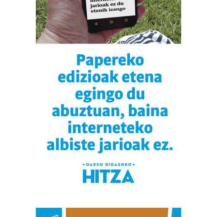
produktuak garatzeko. Zure datuak nork eta zertarako
erabiltzen dituen hauta dezakezu.
Bazkide batzuek ez dizute baimenik eskatzen, eta beren
interes komertzial legitimoetan babesten dira. Ikusi gure
bazkideen zerrenda, beren ustez zein helburutarako
duten interes legitimoa eta horren aurka nola egin
dezakezun ikusteko.
Lortu zure datu pertsonalak prozesatzeko moduari
buruzko informazio gehiago eta ezarri zure lehentasunak
datuen atalean. Edozein unetan alda edo ken dezakezu
zure baimena Cookieen adierazpenean.
Webgune honek cookie propioak eta hirugarrenen cookie-
fitxategiak erabiltzen ditu. Zure esperientzia eta
zerbitzuak hobetzeko asmoz, cookie teknologiaz
baliatzen gara. Ohar hau onartuz gero, teknologia hori
erabiltzeko baimen esplizitua ematen diguzu.
Gehiago