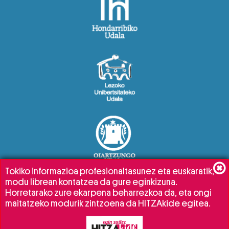
Tokiko informazioa profesionaltasunez eta euskaratik,
modu librean kontatzea da gure eginkizuna.
Horretarako zure ekarpena beharrezkoa da, eta ongi
maitatzeko modurik zintzoena da HITZAkide egitea.