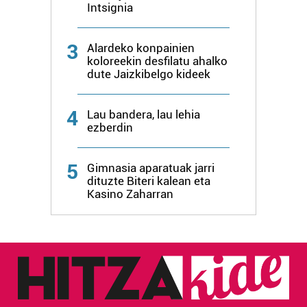
Intsignia
3
Alardeko konpainien
koloreekin desfilatu ahalko
dute Jaizkibelgo kideek
4
Lau bandera, lau lehia
ezberdin
5
Gimnasia aparatuak jarri
dituzte Biteri kalean eta
Kasino Zaharran