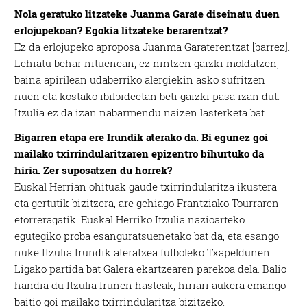
Nola geratuko litzateke Juanma Garate diseinatu duen
erlojupekoan? Egokia litzateke berarentzat?
Ez da erlojupeko aproposa Juanma Garaterentzat [barrez].
Lehiatu behar nituenean, ez nintzen gaizki moldatzen,
baina apirilean udaberriko alergiekin asko sufritzen
nuen eta kostako ibilbideetan beti gaizki pasa izan dut.
Itzulia ez da izan nabarmendu naizen lasterketa bat.
Bigarren etapa ere Irundik aterako da. Bi egunez goi
mailako txirrindularitzaren epizentro bihurtuko da
hiria. Zer suposatzen du horrek?
Euskal Herrian ohituak gaude txirrindularitza ikustera
eta gertutik bizitzera, are gehiago Frantziako Tourraren
etorreragatik. Euskal Herriko Itzulia nazioarteko
egutegiko proba esanguratsuenetako bat da, eta esango
nuke Itzulia Irundik ateratzea futboleko Txapeldunen
Ligako partida bat Galera ekartzearen parekoa dela. Balio
handia du Itzulia Irunen hasteak, hiriari aukera emango
baitio goi mailako txirrindularitza bizitzeko.