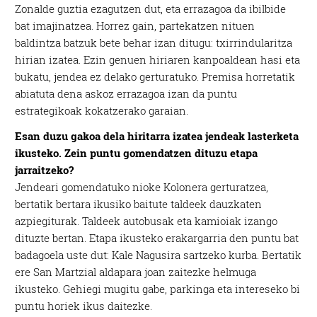
Zonalde guztia ezagutzen dut, eta errazagoa da ibilbide
bat imajinatzea. Horrez gain, partekatzen nituen
baldintza batzuk bete behar izan ditugu: txirrindularitza
hirian izatea. Ezin genuen hiriaren kanpoaldean hasi eta
bukatu, jendea ez delako gerturatuko. Premisa horretatik
abiatuta dena askoz errazagoa izan da puntu
estrategikoak kokatzerako garaian.
Esan duzu gakoa dela hiritarra izatea jendeak lasterketa
ikusteko. Zein puntu gomendatzen dituzu etapa
jarraitzeko?
Jendeari gomendatuko nioke Kolonera gerturatzea,
bertatik bertara ikusiko baitute taldeek dauzkaten
azpiegiturak. Taldeek autobusak eta kamioiak izango
dituzte bertan. Etapa ikusteko erakargarria den puntu bat
badagoela uste dut: Kale Nagusira sartzeko kurba. Bertatik
ere San Martzial aldapara joan zaitezke helmuga
ikusteko. Gehiegi mugitu gabe, parkinga eta intereseko bi
puntu horiek ikus daitezke.