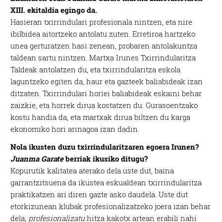
XIII. ekitaldia egingo da.
Hasieran txirrindulari profesionala nintzen, eta nire
ibilbidea aitortzeko antolatu zuten. Erretiroa hartzeko
unea gerturatzen hasi zenean, probaren antolakuntza
taldean sartu nintzen. Martxa Irunes Txirrindularitza
Taldeak antolatzen du, eta txirrindularitza eskola
laguntzeko egiten da, haur eta gazteek baliabideak izan
ditzaten. Txirrindulari horiei baliabideak eskaini behar
zaizkie, eta horrek dirua kostatzen du. Gurasoentzako
kostu handia da, eta martxak dirua biltzen du karga
ekonomiko hori arinagoa izan dadin.
Nola ikusten duzu txirrindularitzaren egoera Irunen?
Juanma Garate
berriak ikusiko ditugu?
Kopurutik kalitatea aterako dela uste dut, baina
garrantzitsuena da ikustea eskualdean txirrindularitza
praktikatzen ari diren gazte asko daudela. Uste dut
etorkizunean klubak profesionalizatzeko joera izan behar
dela;
profesionalizatu
hitza kakotx artean erabili nahi