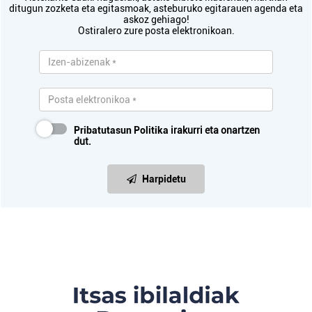
ditugun zozketa eta egitasmoak, asteburuko egitarauen agenda eta
askoz gehiago!
Ostiralero zure posta elektronikoan.
Pribatutasun Politika
irakurri eta onartzen
dut.
Harpidetu