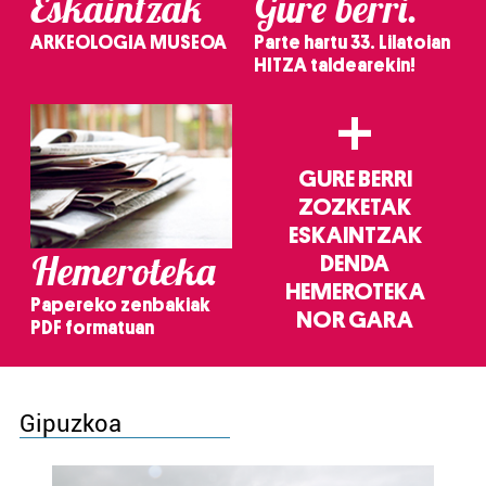
Eskaintzak
Gure berri.
ARKEOLOGIA MUSEOA
Parte hartu 33. Lilatoian
HITZA taldearekin!
+
GURE BERRI
ZOZKETAK
ESKAINTZAK
Hemeroteka
DENDA
HEMEROTEKA
Papereko zenbakiak
NOR GARA
PDF formatuan
Gipuzkoa