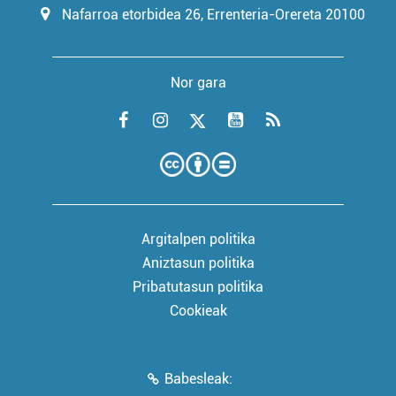
Nafarroa etorbidea 26, Errenteria-Orereta 20100
Nor gara
Argitalpen politika
Aniztasun politika
Pribatutasun politika
Cookieak
Babesleak: