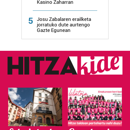
Kasino Zaharran
5
Josu Zabalaren erailketa
jorratuko dute aurtengo
Gazte Egunean