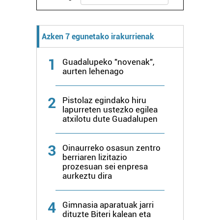
Webgune honek cookie propioak eta hirugarrenen cookie-
fitxategiak erabiltzen ditu. Zure esperientzia eta
Azken 7 egunetako irakurrienak
zerbitzuak hobetzeko asmoz, cookie teknologiaz
baliatzen gara. Ohar hau onartuz gero, teknologia hori
1
erabiltzeko baimen esplizitua ematen diguzu.
Gehiago
Guadalupeko "novenak",
aurten lehenago
irakurri
2
Pistolaz egindako hiru
lapurreten ustezko egilea
atxilotu dute Guadalupen
3
Oinaurreko osasun zentro
berriaren lizitazio
prozesuan sei enpresa
aurkeztu dira
4
Gimnasia aparatuak jarri
dituzte Biteri kalean eta