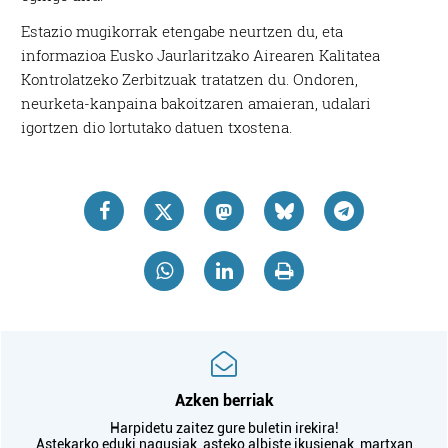
Estazio mugikorrak etengabe neurtzen du, eta
informazioa Eusko Jaurlaritzako Airearen Kalitatea
Kontrolatzeko Zerbitzuak tratatzen du. Ondoren,
neurketa-kanpaina bakoitzaren amaieran, udalari
igortzen dio lortutako datuen txostena.
Azken berriak
Harpidetu zaitez gure buletin irekira!
Astekarko eduki nagusiak, asteko albiste ikusienak, martxan