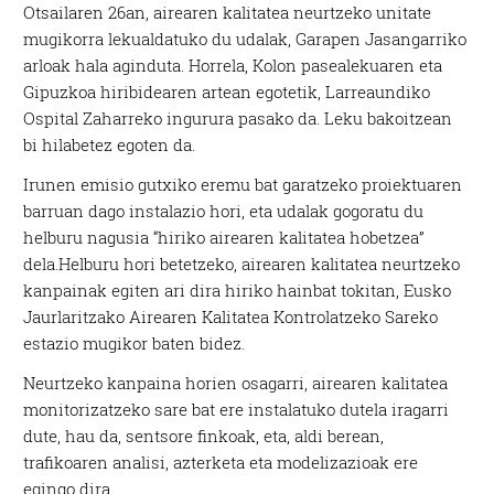
Otsailaren 26an, airearen kalitatea neurtzeko unitate
mugikorra lekualdatuko du udalak, Garapen Jasangarriko
arloak hala aginduta. Horrela, Kolon pasealekuaren eta
Gipuzkoa hiribidearen artean egotetik, Larreaundiko
Ospital Zaharreko ingurura pasako da. Leku bakoitzean
bi hilabetez egoten da.
Irunen emisio gutxiko eremu bat garatzeko proiektuaren
barruan dago instalazio hori, eta udalak gogoratu du
helburu nagusia “hiriko airearen kalitatea hobetzea”
dela.Helburu hori betetzeko, airearen kalitatea neurtzeko
kanpainak egiten ari dira hiriko hainbat tokitan, Eusko
Jaurlaritzako Airearen Kalitatea Kontrolatzeko Sareko
estazio mugikor baten bidez.
Neurtzeko kanpaina horien osagarri, airearen kalitatea
monitorizatzeko sare bat ere instalatuko dutela iragarri
dute, hau da, sentsore finkoak, eta, aldi berean,
trafikoaren analisi, azterketa eta modelizazioak ere
egingo dira.