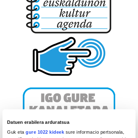
Datuen erabilera arduratsua
Guk eta
gure 1022 kideek
sure informacio pertsonala,