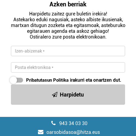
Azken berriak
Harpidetu zaitez gure buletin irekira!
Astekarko eduki nagusiak, asteko albiste ikusienak,
martxan ditugun zozketa eta egitasmoak, asteburuko
egitarauen agenda eta askoz gehiago!
Ostiralero zure posta elektronikoan.
Pribatutasun Politika
irakurri eta onartzen dut.
Harpidetu
943 34 03 30
oarsobidasoa@hitza.eus