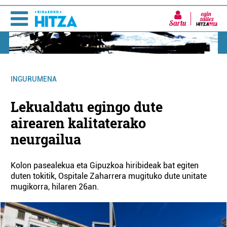
Sartu
INGURUMENA
Lekualdatu egingo dute
airearen kalitaterako
neurgailua
Kolon pasealekua eta Gipuzkoa hiribideak bat egiten
duten tokitik, Ospitale Zaharrera mugituko dute unitate
mugikorra, hilaren 26an.