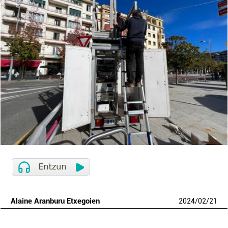
Alaine Aranburu Etxegoien
2024
/
02
/
21