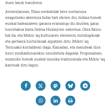
duen lanik handiena.
Antzezlanean, Elaia neskatilak bere nortasuna
ezagutzeko abentura bidai bati ekiten dio, bidaia honek
euskal baleazaleen garaira eramango du ikuslea, garai
horretakoa baita Selma Huxleyren sekretua. Obra fikzio
bat da, eta Mikm ‘aq kulturaren elementu mitologikoak
eta gertaera historikoak aipatzen ditu. Mikm’ aq
Ternuako kostaldean dago, Kanadan, eta mendeak dira
herri euskaldunarekin senidetuta dagoela. Proposamen
eszeniko honek euskal musika tradizionala eta Mikm ‘aq
kantuak ditu lagun.