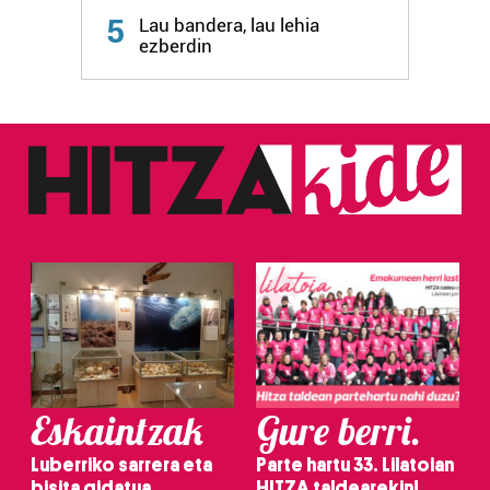
5
Lau bandera, lau lehia
ezberdin
Eskaintzak
Gure berri.
Luberriko sarrera eta
Parte hartu 33. Lilatoian
bisita gidatua
HITZA taldearekin!