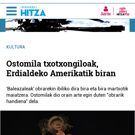
Sartu
KULTURA
Ostomila txotxongiloak,
Erdialdeko Amerikatik biran
'Baleazaleak' obrarekin ibiliko dira bira eta bira martxotik
maiatzera. Ostomilak dio orain arte egin duten "obrarik
handiena" dela.