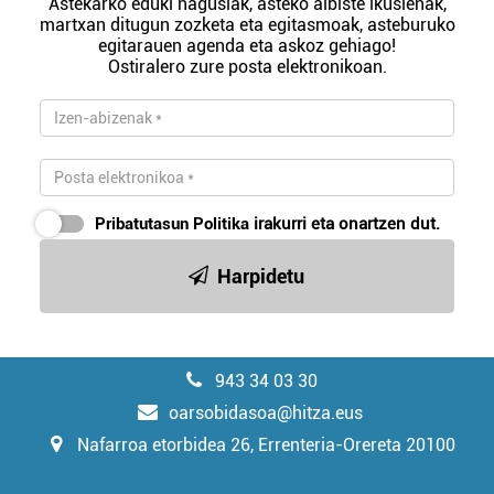
Astekarko eduki nagusiak, asteko albiste ikusienak,
martxan ditugun zozketa eta egitasmoak, asteburuko
egitarauen agenda eta askoz gehiago!
Ostiralero zure posta elektronikoan.
Pribatutasun Politika
irakurri eta onartzen dut.
Harpidetu
943 34 03 30
oarsobidasoa@hitza.eus
Nafarroa etorbidea 26, Errenteria-Orereta 20100