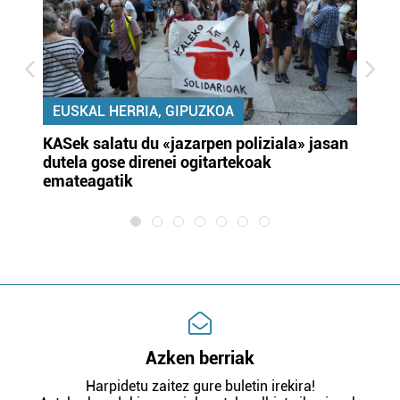
EUSKAL HERRIA, GIPUZKOA
KASek salatu du «jazarpen poliziala» jasan
Pa
dutela gose direnei ogitartekoak
da
emateagatik
«s
Azken berriak
Harpidetu zaitez gure buletin irekira!