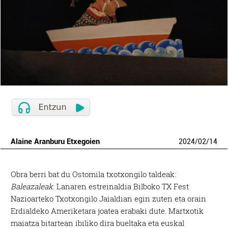
Alaine Aranburu Etxegoien
2024
/
02
/
14
Obra berri bat du Ostomila txotxongilo taldeak:
Baleazaleak
. Lanaren estreinaldia Bilboko TX Fest
Nazioarteko Txotxongilo Jaialdian egin zuten eta orain
Erdialdeko Ameriketara joatea erabaki dute. Martxotik
maiatza bitartean ibiliko dira bueltaka eta euskal