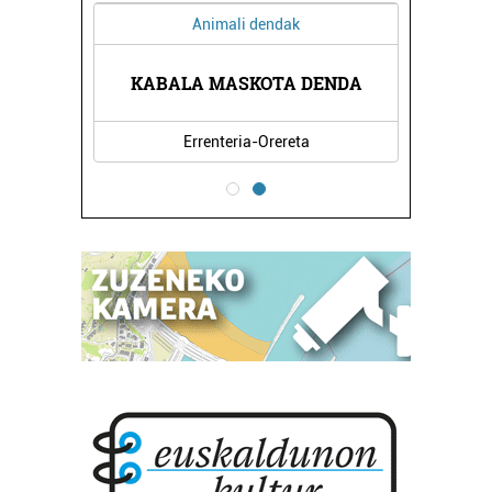
Animali dendak
ATUAK
KABALA MASKOTA DENDA
OTOR
Errenteria-Orereta