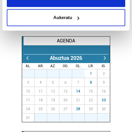
location which can be accurate to within several
meters
Aukeratu
Identify your device by actively scanning it for
specific characteristics (fingerprinting)
Find out more about how your personal data is processed
AGENDA
and set your preferences in the
details section
.
Guk eta gure bazkideek zure datu pertsonalak
Abuztua 2026
prozesatzen ditugu, zure IP zenbakia, besteak beste,
AL.
AR.
AZ.
OG.
OL.
LR.
IG.
teknologia erabiliz, cookieak adibidez, iragarki eta eduki
27
28
29
30
31
1
2
pertsonalizatuak eskaintzeko, iragarkiak eta edukia
3
4
5
6
7
8
9
neurtzeko, jendeari buruzko informazioa biltzeko eta
produktuak garatzeko. Zure datuak nork eta zertarako
10
11
12
13
14
15
16
erabiltzen dituen hauta dezakezu.
17
18
19
20
21
22
23
24
25
26
27
28
29
30
Bazkide batzuek ez dizute baimenik eskatzen, eta beren
31
1
2
3
4
5
6
interes komertzial legitimoetan babesten dira. Ikusi gure
bazkideen zerrenda, beren ustez zein helburutarako