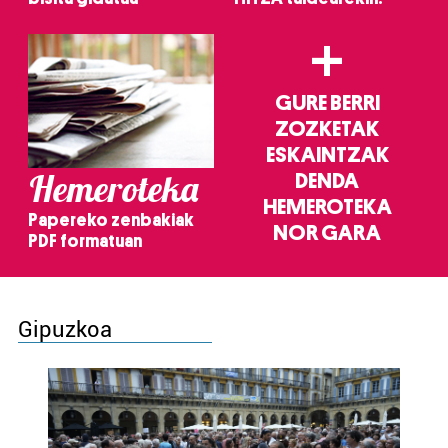
+
GURE BERRI
ZOZKETAK
ESKAINTZAK
Hemeroteka
DENDA
HEMEROTEKA
Papereko zenbakiak
NOR GARA
PDF formatuan
Gipuzkoa