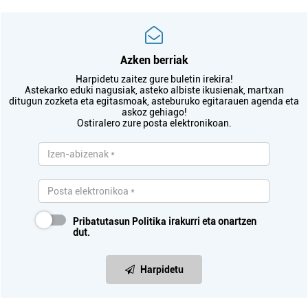
Azken berriak
Harpidetu zaitez gure buletin irekira!
Astekarko eduki nagusiak, asteko albiste ikusienak, martxan
ditugun zozketa eta egitasmoak, asteburuko egitarauen agenda eta
askoz gehiago!
Ostiralero zure posta elektronikoan.
Pribatutasun Politika
irakurri eta onartzen
dut.
Harpidetu