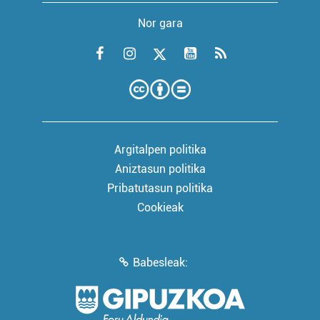
Nor gara
Argitalpen politika
Aniztasun politika
Pribatutasun politika
Cookieak
Babesleak: