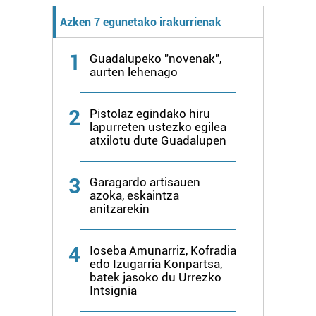
Azken 7 egunetako irakurrienak
1
Guadalupeko "novenak",
aurten lehenago
2
Pistolaz egindako hiru
lapurreten ustezko egilea
atxilotu dute Guadalupen
3
Garagardo artisauen
azoka, eskaintza
anitzarekin
4
Ioseba Amunarriz, Kofradia
edo Izugarria Konpartsa,
batek jasoko du Urrezko
Intsignia