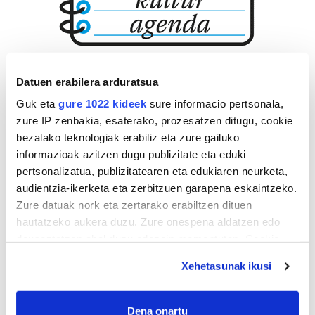
Datuen erabilera arduratsua
Guk eta
gure 1022 kideek
sure informacio pertsonala,
zure IP zenbakia, esaterako, prozesatzen ditugu, cookie
bezalako teknologiak erabiliz eta zure gailuko
informazioak azitzen dugu publizitate eta eduki
pertsonalizatua, publizitatearen eta edukiaren neurketa,
audientzia-ikerketa eta zerbitzuen garapena eskaintzeko.
Zure datuak nork eta zertarako erabiltzen dituen
hautatzeko aukera duzu. Zure onespena aldatzen edo
deuseztatzen ahal duzu edozein momentutan, Cookie
deklaraziotik edo Privacy triggerean klikatuz.
Xehetasunak ikusi
If you allow, we would also like to:
Collect information about your geographical
Dena onartu