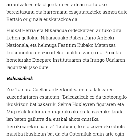
arrantzaleen eta algonkinoen artean sortutako
berezitasuna eta harremana ezagutarazteko asmoa dute.
Bertsio originala euskarazkoa da.
Euskal Herria eta Nikaragua ordezkatzen arituko dira.
Lehen geltokia, Nikaraguako Ruben Dario Antzoki
Nazionala, eta helmuga Festitim Kubako Matanzas
txotxongiloen nazioarteko jaialdia izango da. Proiektu
honetarako Etxepare Institutuaren eta Irungo Udalaren
laguntzak jaso dute.
Baleazaleak
Zoe Tamara Cuellar antzerkigilearen eta taldearen
zuzendariaren esanetan, “Baleazaleak ez da txotxongilo
ikuskizun bat bakarrik, Selma Huxleyren figuraren eta
Miq m’ak kulturaren inguruko ikerketa izaerako landa
lan baten gailurra da, euskal ahots-musika
herrikoiarekin batera”. Txotxongilo eta zuzeneko ahots
musika ikuskizun bat da eta Ostomilak orain arte egin