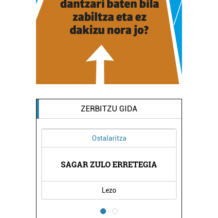
ZERBITZU GIDA
Ostalaritza
RITZA
SAGAR ZULO ERRETEGIA
PASAIA
Lezo