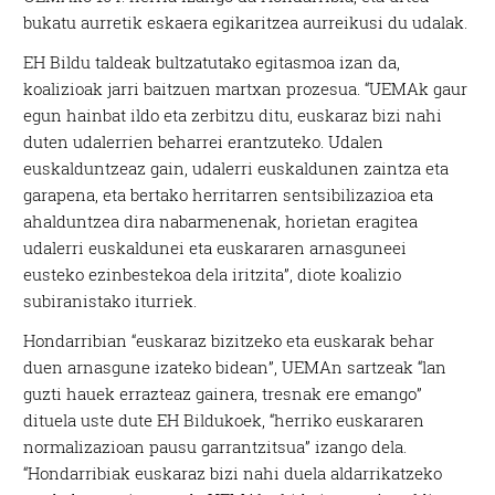
bukatu aurretik eskaera egikaritzea aurreikusi du udalak.
EH Bildu taldeak bultzatutako egitasmoa izan da,
koalizioak jarri baitzuen martxan prozesua. “UEMAk gaur
egun hainbat ildo eta zerbitzu ditu, euskaraz bizi nahi
duten udalerrien beharrei erantzuteko. Udalen
euskalduntzeaz gain, udalerri euskaldunen zaintza eta
garapena, eta bertako herritarren sentsibilizazioa eta
ahalduntzea dira nabarmenenak, horietan eragitea
udalerri euskaldunei eta euskararen arnasguneei
eusteko ezinbestekoa dela iritzita”, diote koalizio
subiranistako iturriek.
Hondarribian “euskaraz bizitzeko eta euskarak behar
duen arnasgune izateko bidean”, UEMAn sartzeak “lan
guzti hauek errazteaz gainera, tresnak ere emango”
dituela uste dute EH Bildukoek, “herriko euskararen
normalizazioan pausu garrantzitsua” izango dela.
“Hondarribiak euskaraz bizi nahi duela aldarrikatzeko