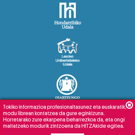
Tokiko informazioa profesionaltasunez eta euskaratik,
modu librean kontatzea da gure eginkizuna.
Horretarako zure ekarpena beharrezkoa da, eta ongi
maitatzeko modurik zintzoena da HITZAkide egitea.