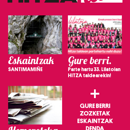
Eskaintzak
Gure berri.
SANTIMAMIÑE
Parte hartu 33. Lilatoian
HITZA taldearekin!
+
GURE BERRI
ZOZKETAK
ESKAINTZAK
DENDA