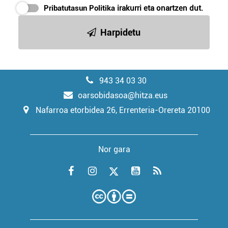
Pribatutasun Politika
irakurri eta onartzen dut.
Harpidetu
943 34 03 30
oarsobidasoa@hitza.eus
Nafarroa etorbidea 26, Errenteria-Orereta 20100
Nor gara