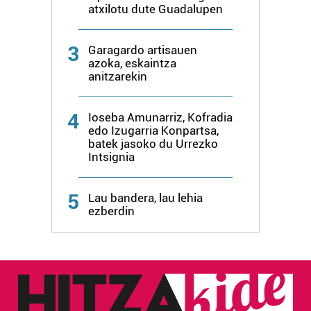
atxilotu dute Guadalupen
3
Garagardo artisauen
azoka, eskaintza
anitzarekin
4
Ioseba Amunarriz, Kofradia
edo Izugarria Konpartsa,
batek jasoko du Urrezko
Intsignia
5
Lau bandera, lau lehia
ezberdin