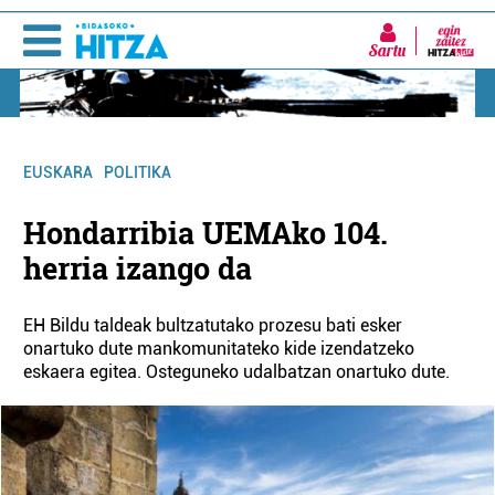
Sartu
EUSKARA
POLITIKA
Hondarribia UEMAko 104.
herria izango da
EH Bildu taldeak bultzatutako prozesu bati esker
onartuko dute mankomunitateko kide izendatzeko
eskaera egitea. Osteguneko udalbatzan onartuko dute.