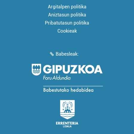
Argitalpen politika
Aniztasun politika
Pribatutasun politika
Cookieak
Babesleak: