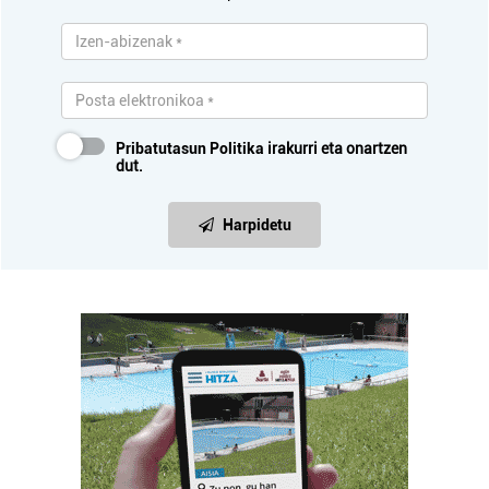
Pribatutasun Politika
irakurri eta onartzen
dut.
Harpidetu