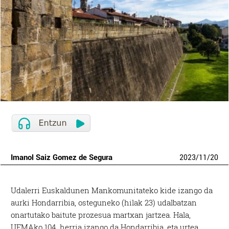
Imanol Saiz Gomez de Segura
2023
/
11
/
20
Udalerri Euskaldunen Mankomunitateko kide izango da
aurki Hondarribia, osteguneko (hilak 23) udalbatzan
onartutako baitute prozesua martxan jartzea. Hala,
UEMAko 104. herria izango da Hondarribia, eta urtea