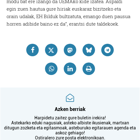
modu bat ere izango da UEMAko kide izatea. Aspaldi
egin zuen hautua gure hiriak euskaraz bizitzeko eta
orain udalak, EH Bilduk bultzatuta, emango duen pausua
horren adibide baino ez da”, erantsi dute taldekoek.
Azken berriak
Harpidetu zaitez gure buletin irekira!
Astekarko eduki nagusiak, asteko albiste ikusienak, martxan
ditugun zozketa eta egitasmoak, asteburuko egitarauen agenda eta
askoz gehiago!
Ostiralero zure posta elektronikoan.