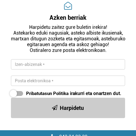
Azken berriak
Harpidetu zaitez gure buletin irekira!
Astekarko eduki nagusiak, asteko albiste ikusienak,
martxan ditugun zozketa eta egitasmoak, asteburuko
egitarauen agenda eta askoz gehiago!
Ostiralero zure posta elektronikoan.
Pribatutasun Politika
irakurri eta onartzen dut.
Harpidetu