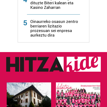
dituzte Biteri kalean eta
Kasino Zaharran
5
Oinaurreko osasun zentro
berriaren lizitazio
prozesuan sei enpresa
aurkeztu dira