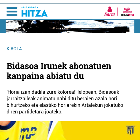
Sartu
KIROLA
Bidasoa Irunek abonatuen
kanpaina abiatu du
'Horia izan dadila zure kolorea!' lelopean, Bidasoak
jarraitzaileak animatu nahi ditu beraien azala hori
bihurtzeko eta elastiko horiarekin Artalekun jokatuko
diren partidetara joateko.