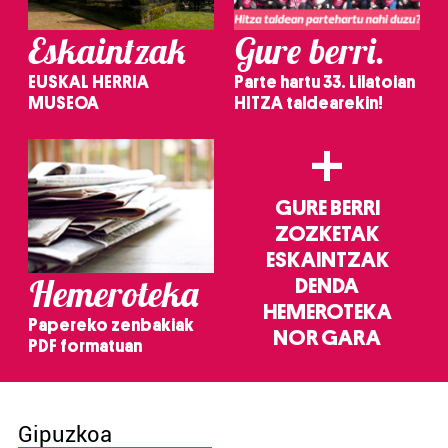
Eskaintzak
Gure berri.
EUSKAL HERRIA
Parte hartu 33. Lilatoian
MUSEOA
HITZA taldearekin!
+
GURE BERRI
ZOZKETAK
ESKAINTZAK
Hemeroteka
DENDA
HEMEROTEKA
Papereko zenbakiak
NOR GARA
PDF formatuan
Gipuzkoa