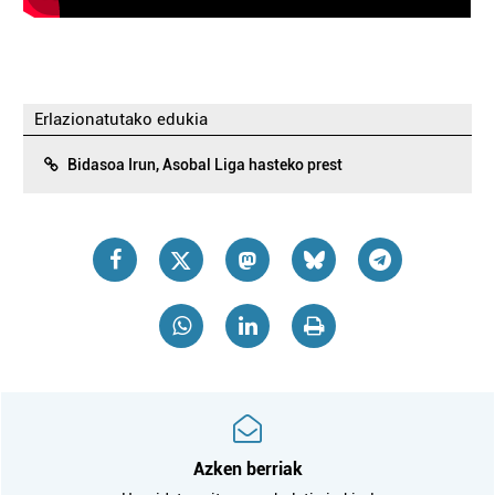
Erlazionatutako edukia
Bidasoa Irun, Asobal Liga hasteko prest
Azken berriak