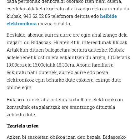
bada pertsonak denboraldi osorako izan nahi duena,
eserleku aldaketa kudeatu ahal izango dela aurreratu du
klubak, 943 62 52 85 telefonora deituta edo
helbide
elektronikora
mezua bidalita.
Bestalde, abonua aurrez aurre ere egin ahal izango dela
iragarri du Bidasoak. Hilaren 4tik, interesdunak klubak
Artalekun dituen bulegoetara bertara daitezke. Klubak
astelehenetik ostiralera eskaintzen du arreta, 10:00etatik
13:00era eta 16:00etatik 18:30era. Abonu familiarra
eskuratu nahi dutenek, aurrez aurre edo posta
elektronikoz egin beharko dute eskaera, ezingo dute
online egin.
Bidasoa Irunek ahalbidetutako helbide elektronikoan
kontsultak eta zalantzak ere erantzungo dituztela
zehaztu dute.
Txartela uztea
Azken bi sasoietan ohikoa izan den bezala, Bidasoako