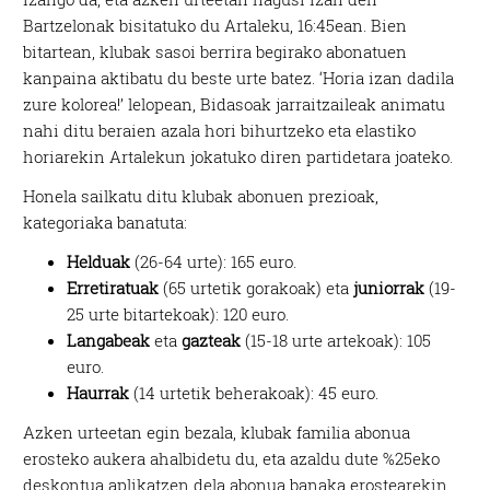
Bartzelonak bisitatuko du Artaleku, 16:45ean. Bien
bitartean, klubak sasoi berrira begirako abonatuen
kanpaina aktibatu du beste urte batez. ‘Horia izan dadila
zure kolorea!’ lelopean, Bidasoak jarraitzaileak animatu
nahi ditu beraien azala hori bihurtzeko eta elastiko
horiarekin Artalekun jokatuko diren partidetara joateko.
Honela sailkatu ditu klubak abonuen prezioak,
kategoriaka banatuta:
Helduak
(26-64 urte): 165 euro.
Erretiratuak
(65 urtetik gorakoak) eta
juniorrak
(19-
25 urte bitartekoak): 120 euro.
Langabeak
eta
gazteak
(15-18 urte artekoak): 105
euro.
Haurrak
(14 urtetik beherakoak): 45 euro.
Azken urteetan egin bezala, klubak familia abonua
erosteko aukera ahalbidetu du, eta azaldu dute %25eko
deskontua aplikatzen dela abonua banaka erostearekin