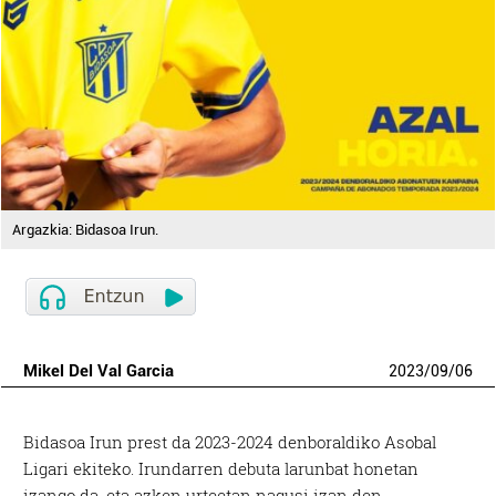
Argazkia: Bidasoa Irun.
Mikel Del Val Garcia
2023
/
09
/
06
Bidasoa Irun prest da 2023-2024 denboraldiko Asobal
Ligari ekiteko. Irundarren debuta larunbat honetan
izango da, eta azken urteetan nagusi izan den