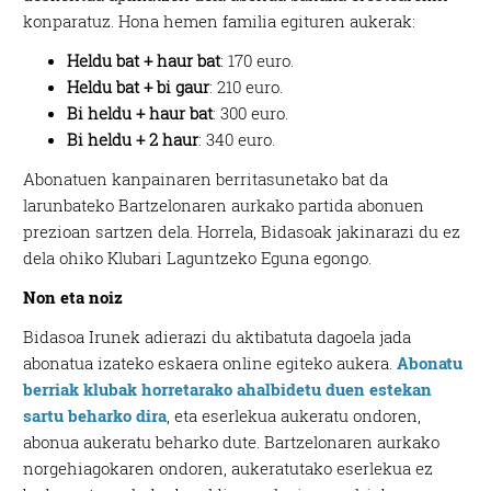
konparatuz. Hona hemen familia egituren aukerak:
Heldu bat + haur bat
: 170 euro.
Heldu bat + bi gaur
: 210 euro.
Bi heldu + haur bat
: 300 euro.
Bi heldu + 2 haur
: 340 euro.
Abonatuen kanpainaren berritasunetako bat da
larunbateko Bartzelonaren aurkako partida abonuen
prezioan sartzen dela. Horrela, Bidasoak jakinarazi du ez
dela ohiko Klubari Laguntzeko Eguna egongo.
Non eta noiz
Bidasoa Irunek adierazi du aktibatuta dagoela jada
abonatua izateko eskaera online egiteko aukera.
Abonatu
berriak klubak horretarako ahalbidetu duen estekan
sartu beharko dira
, eta eserlekua aukeratu ondoren,
abonua aukeratu beharko dute. Bartzelonaren aurkako
norgehiagokaren ondoren, aukeratutako eserlekua ez