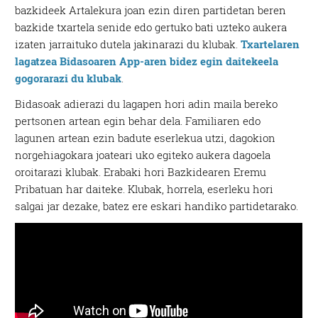
bazkideek Artalekura joan ezin diren partidetan beren
bazkide txartela senide edo gertuko bati uzteko aukera
izaten jarraituko dutela jakinarazi du klubak.
Txartelaren
lagatzea Bidasoaren App-aren bidez egin daitekeela
gogorarazi du klubak
.
Bidasoak adierazi du lagapen hori adin maila bereko
pertsonen artean egin behar dela. Familiaren edo
lagunen artean ezin badute eserlekua utzi, dagokion
norgehiagokara joateari uko egiteko aukera dagoela
oroitarazi klubak. Erabaki hori Bazkidearen Eremu
Pribatuan har daiteke. Klubak, horrela, eserleku hori
salgai jar dezake, batez ere eskari handiko partidetarako.