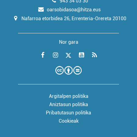
943 34 03 30
oarsobidasoa@hitza.eus
Nafarroa etorbidea 26, Errenteria-Orereta 20100
Nor gara
Argitalpen politika
Aniztasun politika
Pribatutasun politika
Cookieak