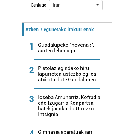
Gehiago:
Irun
Azken 7 egunetako irakurrienak
1
Guadalupeko "novenak",
aurten lehenago
2
Pistolaz egindako hiru
lapurreten ustezko egilea
atxilotu dute Guadalupen
3
Ioseba Amunarriz, Kofradia
edo Izugarria Konpartsa,
batek jasoko du Urrezko
Intsignia
4
Gimnasia aparatuak jarri