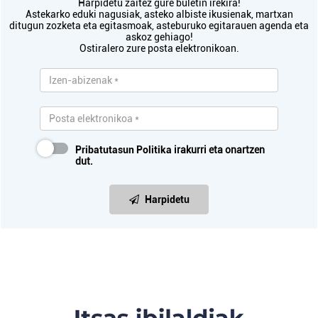
Harpidetu zaitez gure buletin irekira!
Astekarko eduki nagusiak, asteko albiste ikusienak, martxan
ditugun zozketa eta egitasmoak, asteburuko egitarauen agenda eta
askoz gehiago!
Ostiralero zure posta elektronikoan.
Pribatutasun Politika
irakurri eta onartzen
dut.
Harpidetu