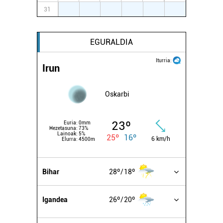
31
1
2
3
4
5
6
EGURALDIA
Iturria:
Irun
Oskarbi
23º
Euria:
0mm
Hezetasuna:
73%
Lainoak:
5%
25º
16º
6 km/h
Elurra:
4500m
Bihar
28º
18º
Igandea
26º
20º