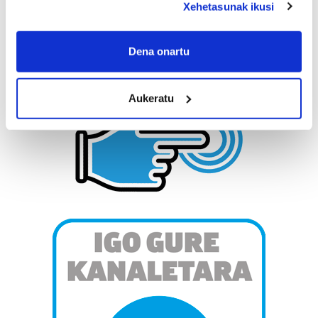
Xehetasunak ikusi
If you allow, we would also like to:
Collect information about your geographical
Dena onartu
location which can be accurate to within several
meters
Aukeratu
Identify your device by actively scanning it for
specific characteristics (fingerprinting)
Find out more about how your personal data is processed
and set your preferences in the
details section
.
Guk eta gure bazkideek zure datu pertsonalak
prozesatzen ditugu, zure IP zenbakia, besteak beste,
teknologia erabiliz, cookieak adibidez, iragarki eta eduki
pertsonalizatuak eskaintzeko, iragarkiak eta edukia
neurtzeko, jendeari buruzko informazioa biltzeko eta
produktuak garatzeko. Zure datuak nork eta zertarako
erabiltzen dituen hauta dezakezu.