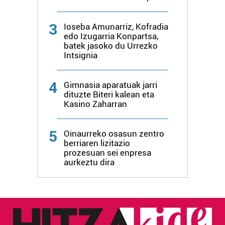
3
Ioseba Amunarriz, Kofradia
edo Izugarria Konpartsa,
batek jasoko du Urrezko
Intsignia
4
Gimnasia aparatuak jarri
dituzte Biteri kalean eta
Kasino Zaharran
5
Oinaurreko osasun zentro
berriaren lizitazio
prozesuan sei enpresa
aurkeztu dira