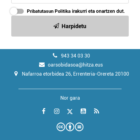
Pribatutasun Politika
irakurri eta onartzen dut.
Harpidetu
943 34 03 30
oarsobidasoa@hitza.eus
Nafarroa etorbidea 26, Errenteria-Orereta 20100
Nor gara