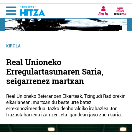
Sartu
KIROLA
Real Unioneko
Erregulartasunaren Saria,
seigarrenez martxan
Real Unioneko Beteranoen Elkarteak, Txingudi Radiorekin
elkarlanean, martxan du beste urte batez
errekonozimendua. Iazko denboraldiko irabazlea Jon
Irazustabarrena izan zen, eta igandean jaso zuen saria.