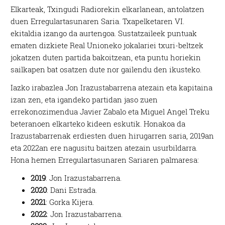
Elkarteak, Txingudi Radiorekin elkarlanean, antolatzen
duen Erregulartasunaren Saria. Txapelketaren VI.
ekitaldia izango da aurtengoa. Sustatzaileek puntuak
ematen dizkiete Real Unioneko jokalariei txuri-beltzek
jokatzen duten partida bakoitzean, eta puntu horiekin
sailkapen bat osatzen dute nor gailendu den ikusteko.
Iazko irabazlea Jon Irazustabarrena atezain eta kapitaina
izan zen, eta igandeko partidan jaso zuen
errekonozimendua Javier Zabalo eta Miguel Angel Treku
beteranoen elkarteko kideen eskutik. Honakoa da
Irazustabarrenak erdiesten duen hirugarren saria, 2019an
eta 2022an ere nagusitu baitzen atezain usurbildarra.
Hona hemen Erregulartasunaren Sariaren palmaresa:
2019
: Jon Irazustabarrena.
2020
: Dani Estrada.
2021
: Gorka Kijera.
2022
: Jon Irazustabarrena.