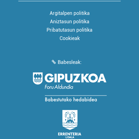
Argitalpen politika
Aniztasun politika
Pribatutasun politika
Cookieak
Babesleak: