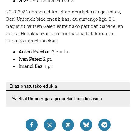
2023
: Jon Irazustabarrena.
2023-2024 denboraldiko lehen neurketari dagokionez,
Real Unionek bide onetik hasi du aurtengo liga, 2-1
nagusitu baitzen Galen estreinako partidan Sabadellen
aurka. Honakoa izan zen puntuazioa kataluniarren
aurkako norgehiagokan:
Anton Escobar
: 3 puntu.
Ivan Perez
: 2 pt.
Imanol Baz
: 1 pt.
Erlazionatutako edukia
Real Unionek garaipenarekin hasi du sasoia