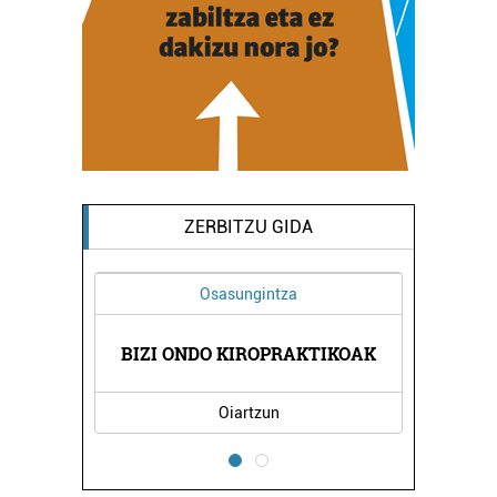
ZERBITZU GIDA
Osasungintza
ATUAK
BIZI ONDO KIROPRAKTIKOAK
OTOR
Oiartzun