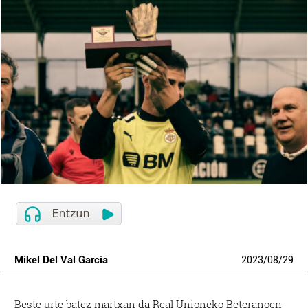
Mikel Del Val Garcia
2023
/
08
/
29
Beste urte batez martxan da Real Unioneko Beteranoen