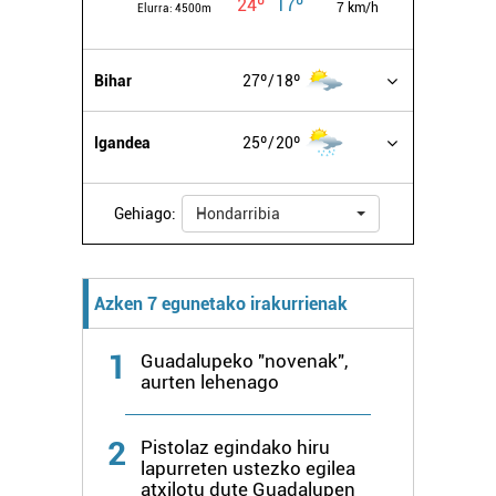
24º
17º
7 km/h
Elurra:
4500m
Lortu zure datu pertsonalak prozesatzeko moduari
buruzko informazio gehiago eta ezarri zure lehentasunak
datuen atalean. Edozein unetan alda edo ken dezakezu
Bihar
27º
18º
zure baimena Cookieen adierazpenean.
Igandea
25º
20º
Webgune honek cookie propioak eta hirugarrenen cookie-
fitxategiak erabiltzen ditu. Zure esperientzia eta
zerbitzuak hobetzeko asmoz, cookie teknologiaz
Gehiago:
Hondarribia
baliatzen gara. Ohar hau onartuz gero, teknologia hori
erabiltzeko baimen esplizitua ematen diguzu.
Gehiago
irakurri
Azken 7 egunetako irakurrienak
1
Guadalupeko "novenak",
aurten lehenago
2
Pistolaz egindako hiru
lapurreten ustezko egilea
atxilotu dute Guadalupen