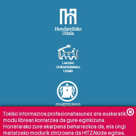
Tokiko informazioa profesionaltasunez eta euskaratik,
modu librean kontatzea da gure eginkizuna.
Horretarako zure ekarpena beharrezkoa da, eta ongi
maitatzeko modurik zintzoena da HITZAkide egitea.