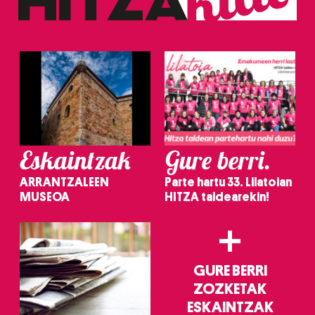
Eskaintzak
Gure berri.
ARRANTZALEEN
Parte hartu 33. Lilatoian
MUSEOA
HITZA taldearekin!
+
GURE BERRI
ZOZKETAK
ESKAINTZAK