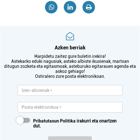
Azken berriak
Harpidetu zaitez gure buletin irekira!
Astekarko eduki nagusiak, asteko albiste ikusienak, martxan
ditugun zozketa eta egitasmoak, asteburuko egitarauen agenda eta
askoz gehiago!
Ostiralero zure posta elektronikoan.
Pribatutasun Politika
irakurri eta onartzen
dut.