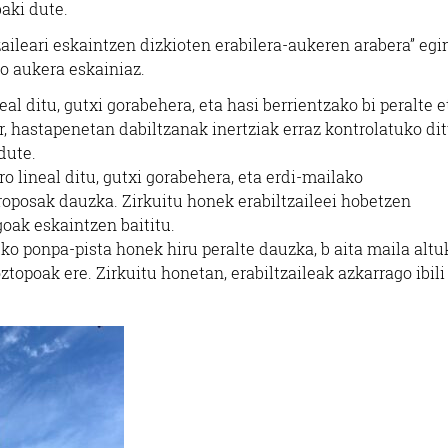
aki dute.
Hondarribia
Errenteria-Orereta
zaileari eskaintzen dizkioten erabilera-aukeren arabera” egi
ko aukera eskainiaz.
eal ditu, gutxi gorabehera, eta hasi berrientzako bi peralte e
r, hastapenetan dabiltzanak inertziak erraz kontrolatuko di
dute.
o lineal ditu, gutxi gorabehera, eta erdi-mailako
proposak dauzka. Zirkuitu honek erabiltzaileei hobetzen
oak eskaintzen baititu.
uko ponpa-pista honek hiru peralte dauzka, b aita maila altu
opoak ere. Zirkuitu honetan, erabiltzaileak azkarrago ibili