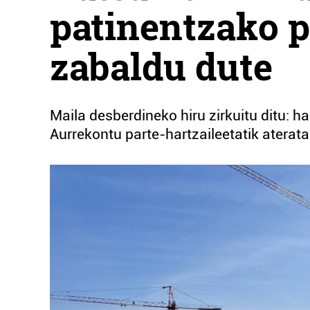
patinentzako p
zabaldu dute
Maila desberdineko hiru zirkuitu ditu: 
Aurrekontu parte-hartzaileetatik atera