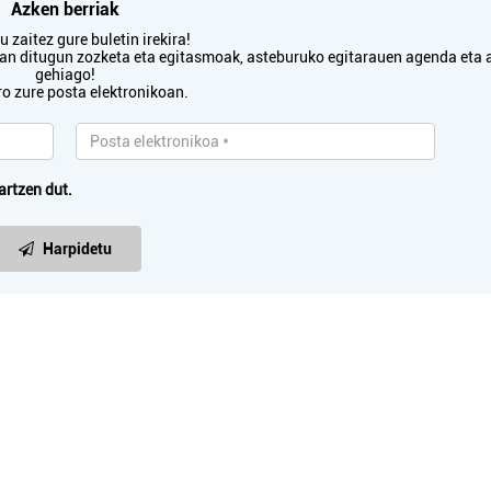
Azken berriak
 zaitez gure buletin irekira!
txan ditugun zozketa eta egitasmoak, asteburuko egitarauen agenda eta 
gehiago!
ro zure posta elektronikoan.
artzen dut.
Harpidetu