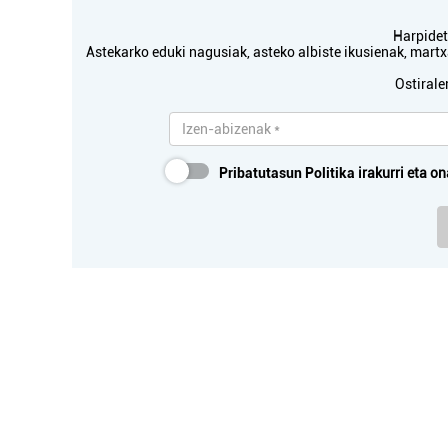
Harpidetu
Astekarko eduki nagusiak, asteko albiste ikusienak, mar
Ostirale
Pribatutasun Politika
irakurri eta on