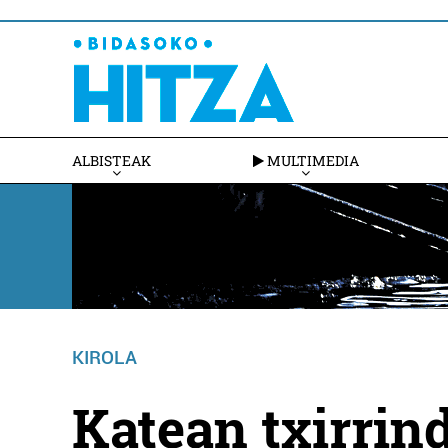
ALBISTEAK
MULTIMEDIA
KIROLA
Katean txirrind