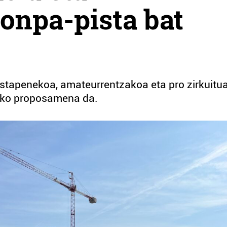
onpa-pista bat
hastapenekoa, amateurrentzakoa eta pro zirkuitua
tako proposamena da.