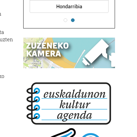
Hondarribia
n
ta
tuzten
ko