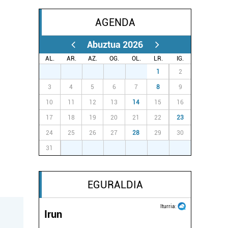
AGENDA
Abuztua 2026
AL.
AR.
AZ.
OG.
OL.
LR.
IG.
27
28
29
30
31
1
2
3
4
5
6
7
8
9
10
11
12
13
14
15
16
17
18
19
20
21
22
23
24
25
26
27
28
29
30
31
1
2
3
4
5
6
EGURALDIA
Iturria:
Irun