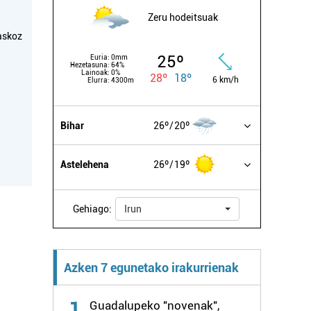
Zeru hodeitsuak
askoz
25º
Euria:
0mm
Hezetasuna:
64%
Lainoak:
0%
28º
18º
6 km/h
Elurra:
4300m
Bihar
26º
20º
Astelehena
26º
19º
Gehiago:
Irun
Azken 7 egunetako irakurrienak
1
Guadalupeko "novenak",