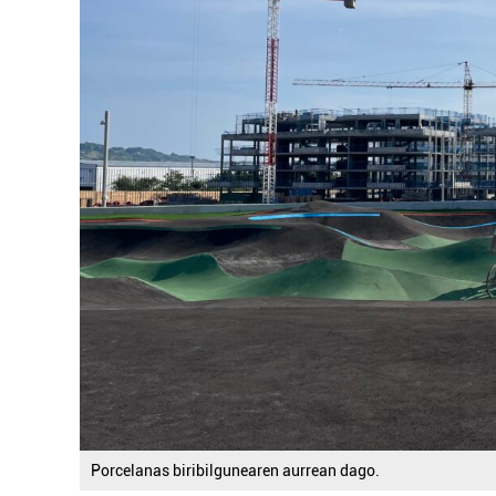
Porcelanas biribilgunearen aurrean dago.