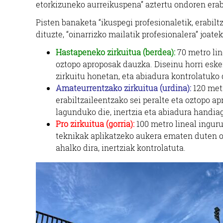
etorkizuneko aurreikuspena” aztertu ondoren erab
Errenteria-Orereta
Pisten banaketa “ikuspegi profesionaletik, erabilt
dituzte, “oinarrizko mailatik profesionalera” joate
Hastapeneko zirkuitua (berdea):
70 metro lin
oztopo aproposak dauzka. Diseinu horri eske
zirkuitu honetan, eta abiadura kontrolatuko 
Amateurrentzako zirkuitua (urdina):
120 metr
erabiltzaileentzako sei peralte eta oztopo a
lagunduko die, inertzia eta abiadura handiag
Pro zirkuitua (gorria):
100 metro lineal ingur
teknikak aplikatzeko aukera ematen duten ozt
ahalko dira, inertziak kontrolatuta.