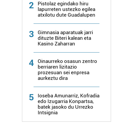
2
Pistolaz egindako hiru
lapurreten ustezko egilea
atxilotu dute Guadalupen
3
Gimnasia aparatuak jarri
dituzte Biteri kalean eta
Kasino Zaharran
4
Oinaurreko osasun zentro
berriaren lizitazio
prozesuan sei enpresa
aurkeztu dira
5
Ioseba Amunarriz, Kofradia
edo Izugarria Konpartsa,
batek jasoko du Urrezko
Intsignia