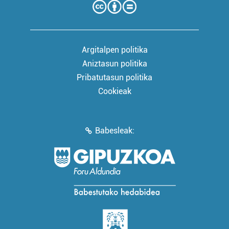
Argitalpen politika
Aniztasun politika
Pribatutasun politika
Cookieak
Babesleak: