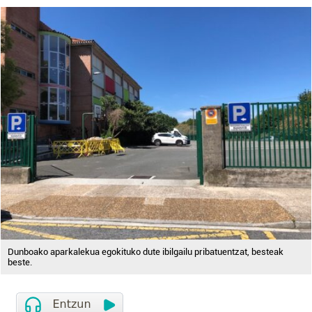
Dunboako aparkalekua egokituko dute ibilgailu pribatuentzat, besteak
beste.