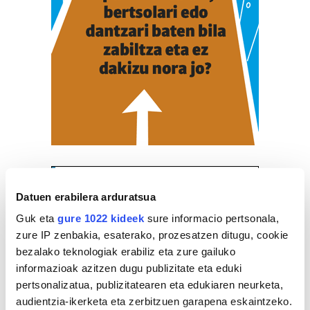
ZERBITZU GIDA
Datuen erabilera arduratsua
Guk eta
gure 1022 kideek
sure informacio pertsonala,
Museoak
zure IP zenbakia, esaterako, prozesatzen ditugu, cookie
ALBAOLA ITSAS KULTUR
bezalako teknologiak erabiliz eta zure gailuko
FAKTORIA
informazioak azitzen dugu publizitate eta eduki
pertsonalizatua, publizitatearen eta edukiaren neurketa,
Pasaia
audientzia-ikerketa eta zerbitzuen garapena eskaintzeko.