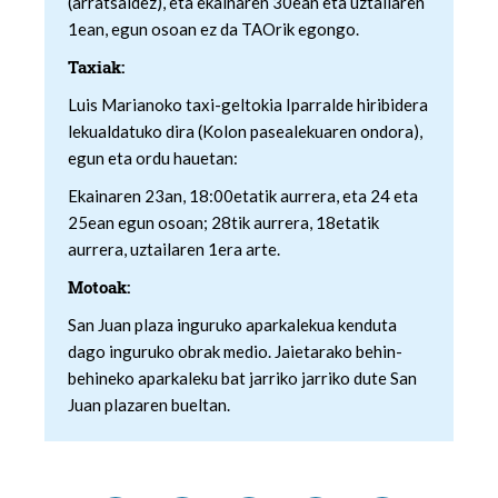
(arratsaldez), eta ekainaren 30ean eta uztailaren
1ean, egun osoan ez da TAOrik egongo.
Taxiak:
Luis Marianoko taxi-geltokia Iparralde hiribidera
lekualdatuko dira (Kolon pasealekuaren ondora),
egun eta ordu hauetan:
Ekainaren 23an, 18:00etatik aurrera, eta 24 eta
25ean egun osoan; 28tik aurrera, 18etatik
aurrera, uztailaren 1era arte.
Motoak:
San Juan plaza inguruko aparkalekua kenduta
dago inguruko obrak medio. Jaietarako behin-
behineko aparkaleku bat jarriko jarriko dute San
Juan plazaren bueltan.