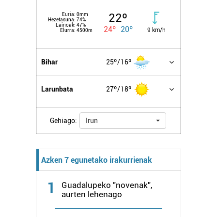
22º
Euria:
0mm
Hezetasuna:
74%
Lainoak:
47%
24º
20º
9 km/h
Elurra:
4500m
Bihar
25º
16º
Larunbata
27º
18º
Gehiago:
Irun
Azken 7 egunetako irakurrienak
1
Guadalupeko "novenak",
aurten lehenago