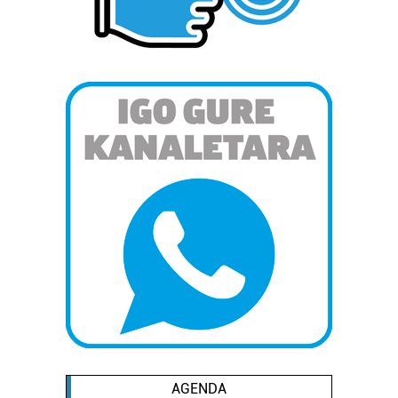
neurtzeko, jendeari buruzko informazioa biltzeko eta
produktuak garatzeko. Zure datuak nork eta zertarako
erabiltzen dituen hauta dezakezu.
Bazkide batzuek ez dizute baimenik eskatzen, eta beren
interes komertzial legitimoetan babesten dira. Ikusi gure
bazkideen zerrenda, beren ustez zein helburutarako
duten interes legitimoa eta horren aurka nola egin
dezakezun ikusteko.
Lortu zure datu pertsonalak prozesatzeko moduari
buruzko informazio gehiago eta ezarri zure lehentasunak
datuen atalean. Edozein unetan alda edo ken dezakezu
zure baimena Cookieen adierazpenean.
Webgune honek cookie propioak eta hirugarrenen cookie-
fitxategiak erabiltzen ditu. Zure esperientzia eta
zerbitzuak hobetzeko asmoz, cookie teknologiaz
baliatzen gara. Ohar hau onartuz gero, teknologia hori
AGENDA