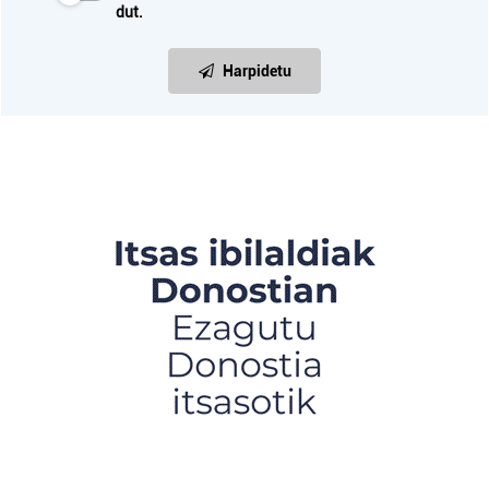
dut.
Harpidetu