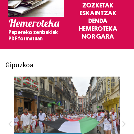
ZOZKETAK
ESKAINTZAK
Hemeroteka
DENDA
HEMEROTEKA
Papereko zenbakiak
NOR GARA
PDF formatuan
Gipuzkoa