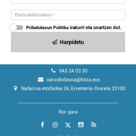
Pribatutasun Politika
irakurri eta onartzen dut.
Harpidetu
943 34 03 30
oarsobidasoa@hitza.eus
Nafarroa etorbidea 26, Errenteria-Orereta 20100
Nor gara