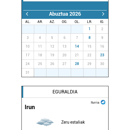
erabiltzeko baimen esplizitua ematen diguzu.
Gehiago
irakurri
Abuztua 2026
AL.
AR.
AZ.
OG.
OL.
LR.
IG.
27
28
29
30
31
1
2
3
4
5
6
7
8
9
10
11
12
13
14
15
16
17
18
19
20
21
22
23
24
25
26
27
28
29
30
31
1
2
3
4
5
6
EGURALDIA
Iturria:
Irun
Zeru estaliak