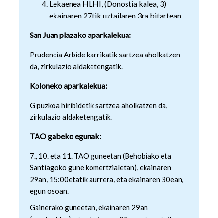
Lekaenea HLHI, (Donostia kalea, 3)
ekainaren 27tik uztailaren 3ra bitartean
San Juan plazako aparkalekua:
Prudencia Arbide karrikatik sartzea aholkatzen
da, zirkulazio aldaketengatik.
Koloneko aparkalekua:
Gipuzkoa hiribidetik sartzea aholkatzen da,
zirkulazio aldaketengatik.
TAO gabeko egunak:
7., 10. eta 11. TAO guneetan (Behobiako eta
Santiagoko gune komertzialetan), ekainaren
29an, 15:00etatik aurrera, eta ekainaren 30ean,
egun osoan.
Gainerako guneetan, ekainaren 29an