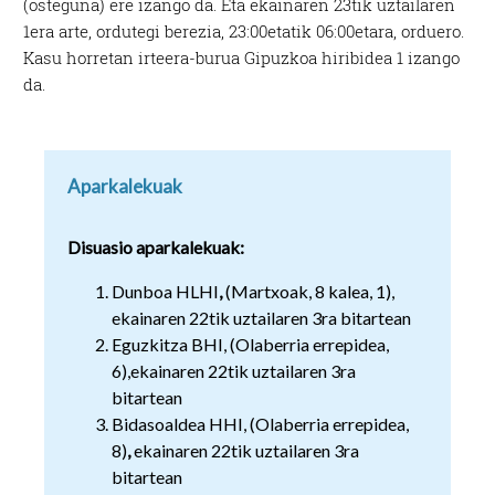
(osteguna) ere izango da. Eta ekainaren 23tik uztailaren
1era arte, ordutegi berezia, 23:00etatik 06:00etara, orduero.
Kasu horretan irteera-burua Gipuzkoa hiribidea 1 izango
da.
Aparkalekuak
Disuasio aparkalekuak:
Dunboa HLHI
,
(Martxoak, 8 kalea, 1),
ekainaren 22tik uztailaren 3ra bitartean
Eguzkitza BHI, (Olaberria errepidea,
6),ekainaren 22tik uztailaren 3ra
bitartean
Bidasoaldea HHI, (Olaberria errepidea,
8)
,
ekainaren 22tik uztailaren 3ra
bitartean