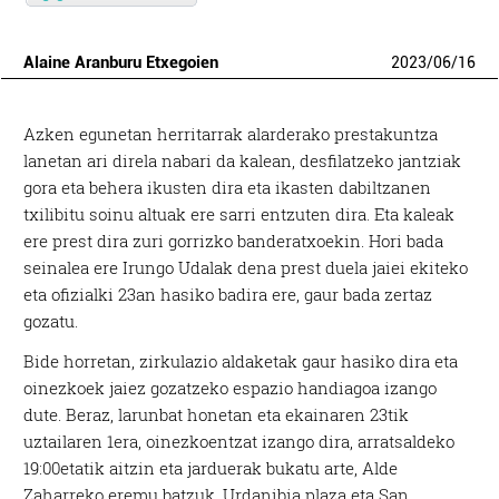
Alaine Aranburu Etxegoien
2023
/
06
/
16
Azken egunetan herritarrak alarderako prestakuntza
lanetan ari direla nabari da kalean, desfilatzeko jantziak
gora eta behera ikusten dira eta ikasten dabiltzanen
txilibitu soinu altuak ere sarri entzuten dira. Eta kaleak
ere prest dira zuri gorrizko banderatxoekin. Hori bada
seinalea ere Irungo Udalak dena prest duela jaiei ekiteko
eta ofizialki 23an hasiko badira ere, gaur bada zertaz
gozatu.
Bide horretan, zirkulazio aldaketak gaur hasiko dira eta
oinezkoek jaiez gozatzeko espazio handiagoa izango
dute. Beraz, larunbat honetan eta ekainaren 23tik
uztailaren 1era, oinezkoentzat izango dira, arratsaldeko
19:00etatik aitzin eta jarduerak bukatu arte, Alde
Zaharreko eremu batzuk, Urdanibia plaza eta San