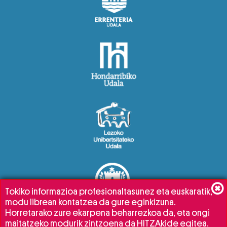
Tokiko informazioa profesionaltasunez eta euskaratik,
modu librean kontatzea da gure eginkizuna.
Horretarako zure ekarpena beharrezkoa da, eta ongi
maitatzeko modurik zintzoena da HITZAkide egitea.