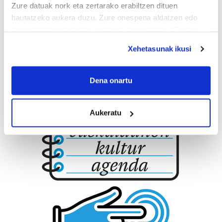
Zure datuak nork eta zertarako erabiltzen dituen
hautatzeko aukera duzu. Zure onespena aldatzen edo
deuseztatzen ahal duzu edozein momentutan, Cookie
deklaraziotik edo Privacy triggerean klikatuz.
Xehetasunak ikusi
If you allow, we would also like to:
Collect information about your geographical
Dena onartu
location which can be accurate to within several
meters
Aukeratu
Identify your device by actively scanning it for
specific characteristics (fingerprinting)
Find out more about how your personal data is processed
and set your preferences in the
details section
.
Guk eta gure bazkideek zure datu pertsonalak
prozesatzen ditugu, zure IP zenbakia, besteak beste,
teknologia erabiliz, cookieak adibidez, iragarki eta eduki
pertsonalizatuak eskaintzeko, iragarkiak eta edukia