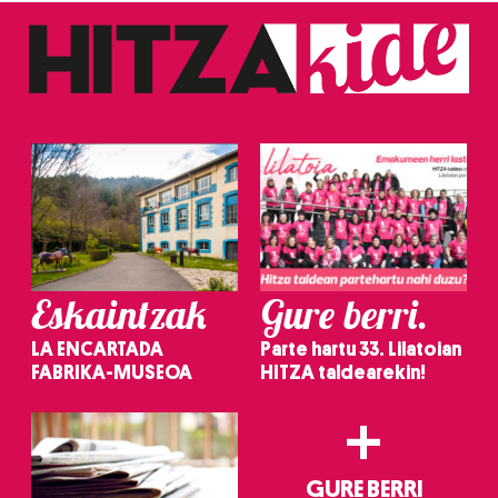
Eskaintzak
Gure berri.
LA ENCARTADA
Parte hartu 33. Lilatoian
FABRIKA-MUSEOA
HITZA taldearekin!
+
GURE BERRI