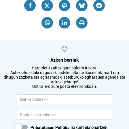
Azken berriak
Harpidetu zaitez gure buletin irekira!
Astekarko eduki nagusiak, asteko albiste ikusienak, martxan
ditugun zozketa eta egitasmoak, asteburuko egitarauen agenda eta
askoz gehiago!
Ostiralero zure posta elektronikoan.
Pribatutasun Politika
irakurri eta onartzen