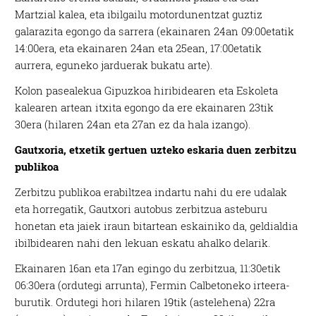
Martzial kalea, eta ibilgailu motordunentzat guztiz
galarazita egongo da sarrera (ekainaren 24an 09:00etatik
14:00era, eta ekainaren 24an eta 25ean, 17:00etatik
aurrera, eguneko jarduerak bukatu arte).
Kolon pasealekua Gipuzkoa hiribidearen eta Eskoleta
kalearen artean itxita egongo da ere ekainaren 23tik
30era (hilaren 24an eta 27an ez da hala izango).
Gautxoria, etxetik gertuen uzteko eskaria duen zerbitzu
publikoa
Zerbitzu publikoa erabiltzea indartu nahi du ere udalak
eta horregatik, Gautxori autobus zerbitzua asteburu
honetan eta jaiek iraun bitartean eskainiko da, geldialdia
ibilbidearen nahi den lekuan eskatu ahalko delarik.
Ekainaren 16an eta 17an egingo du zerbitzua, 11:30etik
06:30era (ordutegi arrunta), Fermin Calbetoneko irteera-
burutik. Ordutegi hori hilaren 19tik (astelehena) 22ra