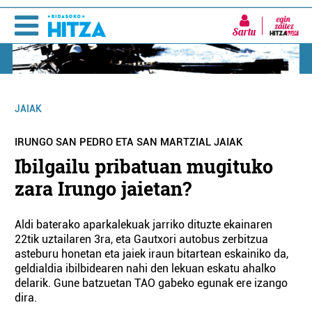
Sartu
JAIAK
IRUNGO SAN PEDRO ETA SAN MARTZIAL JAIAK
Ibilgailu pribatuan mugituko
zara Irungo jaietan?
Aldi baterako aparkalekuak jarriko dituzte ekainaren
22tik uztailaren 3ra, eta Gautxori autobus zerbitzua
asteburu honetan eta jaiek iraun bitartean eskainiko da,
geldialdia ibilbidearen nahi den lekuan eskatu ahalko
delarik. Gune batzuetan TAO gabeko egunak ere izango
dira.