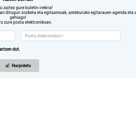
 zaitez gure buletin irekira!
txan ditugun zozketa eta egitasmoak, asteburuko egitarauen agenda eta 
gehiago!
ro zure posta elektronikoan.
artzen dut.
Harpidetu