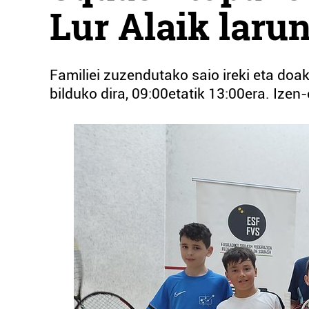
Lur Alaik laru
Familiei zuzendutako saio ireki eta doak
bilduko dira, 09:00etatik 13:00era. Izen