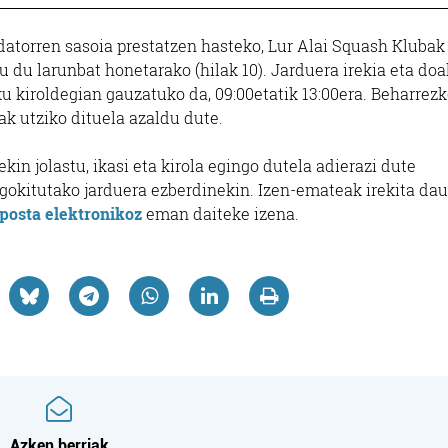
datorren sasoia prestatzen hasteko, Lur Alai Squash Klubak
 du larunbat honetarako (hilak 10). Jarduera irekia eta do
aindegiak
Estetika
ku kiroldegian gauzatuko da, 09:00etatik 13:00era. Beharrez
ak utziko dituela azaldu dute.
XUTXA
ITZIAR EDERGINTZA
AINDEGIA
in jolastu, ikasi eta kirola egingo dutela adierazi dute
 egokitutako jarduera ezberdinekin. Izen-emateak irekita da
darribia
Oiartzun
posta elektronikoz
eman daiteke izena.
Azken berriak