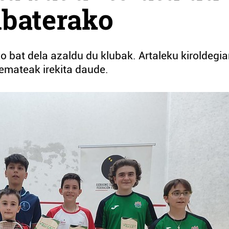
nbaterako
o bat dela azaldu du klubak. Artaleku kiroldegi
-emateak irekita daude.