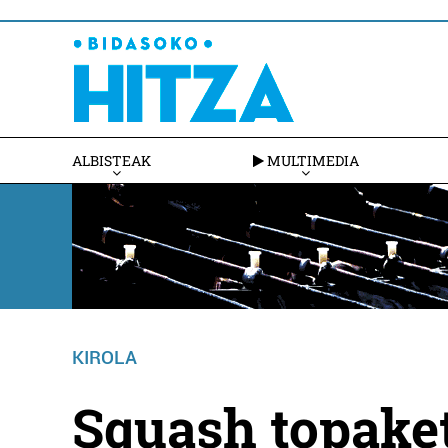
ALBISTEAK
MULTIMEDIA
KIROLA
Squash topaket