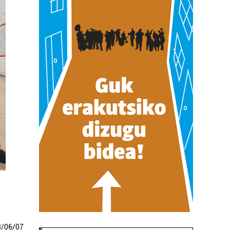
3
/
06
/
07