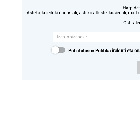
Harpidetu
Astekarko eduki nagusiak, asteko albiste ikusienak, mar
Ostirale
Pribatutasun Politika
irakurri eta on