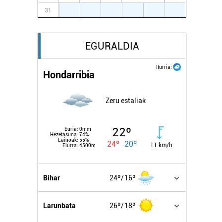
31
1
2
3
4
5
6
EGURALDIA
Iturria:
Hondarribia
Zeru estaliak
22º
Euria:
0mm
Hezetasuna:
74%
Lainoak:
55%
24º
20º
11 km/h
Elurra:
4500m
Bihar
24º
16º
Larunbata
26º
18º