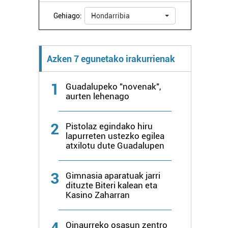
Gehiago:
Hondarribia
Azken 7 egunetako irakurrienak
1
Guadalupeko "novenak",
aurten lehenago
2
Pistolaz egindako hiru
lapurreten ustezko egilea
atxilotu dute Guadalupen
3
Gimnasia aparatuak jarri
dituzte Biteri kalean eta
Kasino Zaharran
4
Oinaurreko osasun zentro