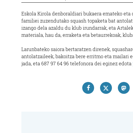
Eskola Kirola denboraldiari bukaera emateko eta 
familiei zuzendutako squash topaketa bat antolatu
Ileap
izango dela azaldu du klub irundarrak, eta Artale
materiala, hau da, erraketa eta betaurrekoak, klub
KAT
ILEAP
Larunbateko saiora bertaratzen direnek, squasharek
antolatzaileek, bakoitza bere erritmo eta mailari
Hon
jada, eta 687 97 64 96 telefonora dei eginez edota