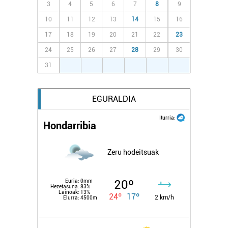
3
4
5
6
7
8
9
10
11
12
13
14
15
16
17
18
19
20
21
22
23
24
25
26
27
28
29
30
31
1
2
3
4
5
6
EGURALDIA
Iturria:
Hondarribia
Zeru hodeitsuak
20º
Euria:
0mm
Hezetasuna:
83%
Lainoak:
13%
24º
17º
2 km/h
Elurra:
4500m