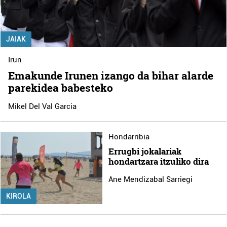
JAIAK
Irun
Emakunde Irunen izango da bihar alarde
parekidea babesteko
Mikel Del Val Garcia
Hondarribia
Errugbi jokalariak
hondartzara itzuliko dira
Ane Mendizabal Sarriegi
KIROLA