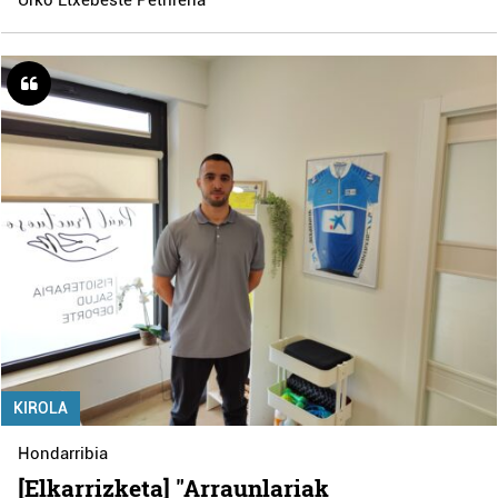
KIROLA
Hondarribia
[Elkarrizketa] "Arraunlariak