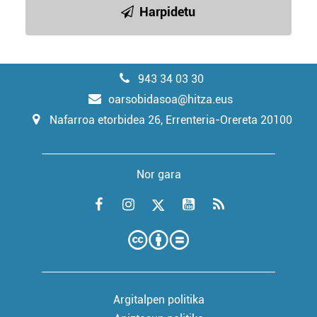
Harpidetu
943 34 03 30
oarsobidasoa@hitza.eus
Nafarroa etorbidea 26, Errenteria-Orereta 20100
Nor gara
Argitalpen politika