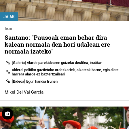
JAIAK
Irun
Santano: "Pausoak eman behar dira
kalean normala den hori udalean ere
normala izateko"
[Galeria] Alarde parekidearen goizeko desfilea, iruditan
Alderdi politiko guztietako ordezkariek, alkateak barne, egin diote
harrera alarde ez baztertzaileari
[Bideoa] Egun handia Irunen
Mikel Del Val Garcia