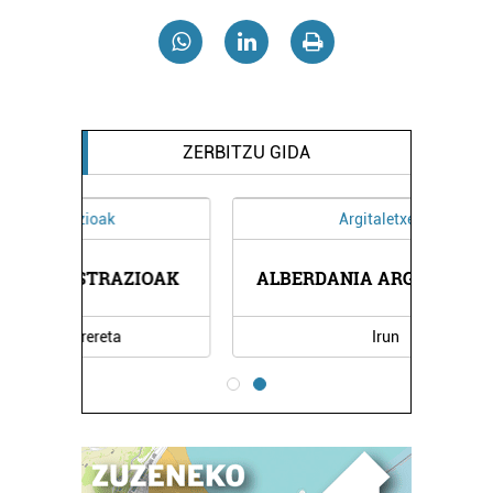
ZERBITZU GIDA
Argitaletxeak
IOAK
ALBERDANIA ARGITALETXEA
SAM
Irun