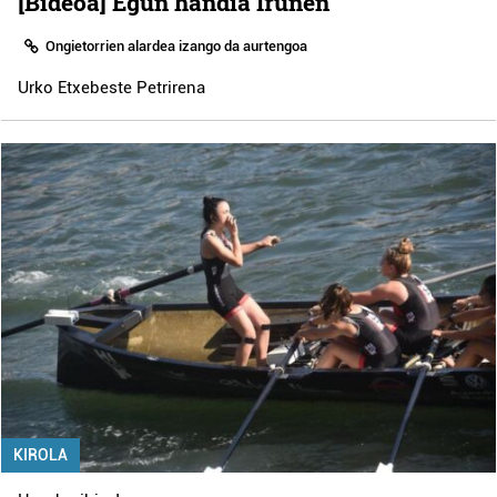
[Bideoa] Egun handia Irunen
Ongietorrien alardea izango da aurtengoa
Urko Etxebeste Petrirena
KIROLA