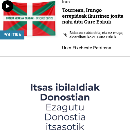
Irun
Tourrean, Irungo
errepideak ikurrinez josita
nahi ditu Gure Eskuk
Bidasoa zubia dela, eta ez muga,
POLITIKA
aldarrikatuko du Gure Eskuk
Urko Etxebeste Petrirena