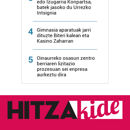
edo Izugarria Konpartsa,
batek jasoko du Urrezko
Intsignia
4
Gimnasia aparatuak jarri
dituzte Biteri kalean eta
Kasino Zaharran
5
Oinaurreko osasun zentro
berriaren lizitazio
prozesuan sei enpresa
aurkeztu dira