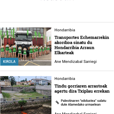
Hondarribia
Transportes Echemarrekin
akordioa sinatu du
Hondarribia Arraun
Elkarteak
Ane Mendizabal Sarriegi
KIROLA
Hondarribia
Tindu gorriaren arrastoak
agertu dira Txiplau errekan
Palestinaren "odolustea" salatu
dute Alamedako urmaelean