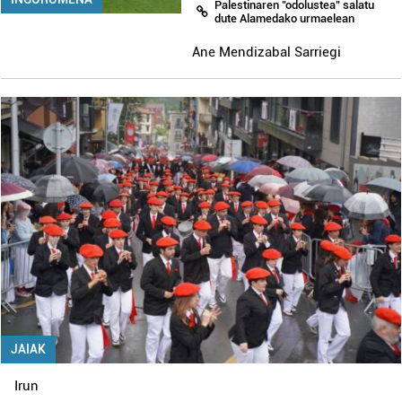
Palestinaren "odolustea" salatu
dute Alamedako urmaelean
Ane Mendizabal Sarriegi
JAIAK
Irun