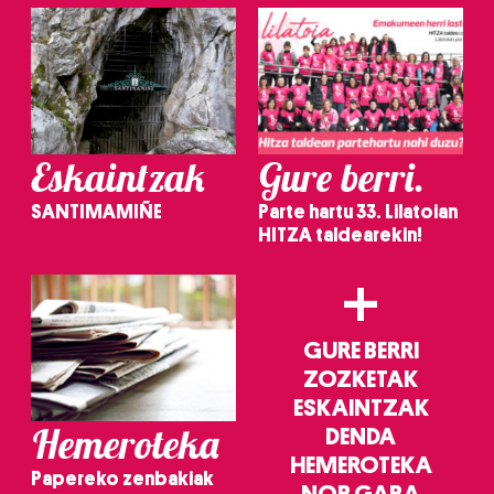
Eskaintzak
Gure berri.
SANTIMAMIÑE
Parte hartu 33. Lilatoian
HITZA taldearekin!
+
GURE BERRI
ZOZKETAK
ESKAINTZAK
Hemeroteka
DENDA
HEMEROTEKA
Papereko zenbakiak