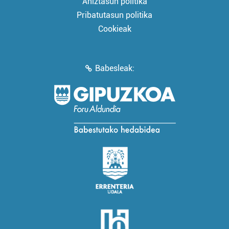
Aniztasun politika
Pribatutasun politika
Cookieak
Babesleak: