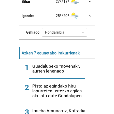
Bihar
27º
18º
Igandea
25º
20º
Gehiago:
Hondarribia
Azken 7 egunetako irakurrienak
1
Guadalupeko "novenak",
aurten lehenago
2
Pistolaz egindako hiru
lapurreten ustezko egilea
atxilotu dute Guadalupen
3
Ioseba Amunarriz, Kofradia