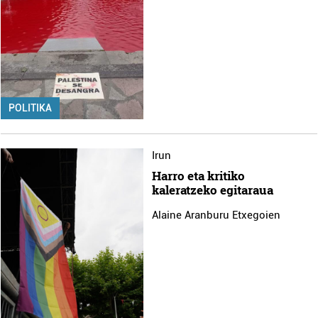
erabiltzen dituen hauta dezakezu.
Bazkide batzuek ez dizute baimenik eskatzen, eta beren
interes komertzial legitimoetan babesten dira. Ikusi gure
bazkideen zerrenda, beren ustez zein helburutarako
duten interes legitimoa eta horren aurka nola egin
POLITIKA
dezakezun ikusteko.
Lortu zure datu pertsonalak prozesatzeko moduari
Irun
buruzko informazio gehiago eta ezarri zure lehentasunak
Harro eta kritiko
datuen atalean. Edozein unetan alda edo ken dezakezu
kaleratzeko egitaraua
zure baimena Cookieen adierazpenean.
Alaine Aranburu Etxegoien
Webgune honek cookie propioak eta hirugarrenen cookie-
fitxategiak erabiltzen ditu. Zure esperientzia eta
zerbitzuak hobetzeko asmoz, cookie teknologiaz
baliatzen gara. Ohar hau onartuz gero, teknologia hori
erabiltzeko baimen esplizitua ematen diguzu.
Gehiago
irakurri