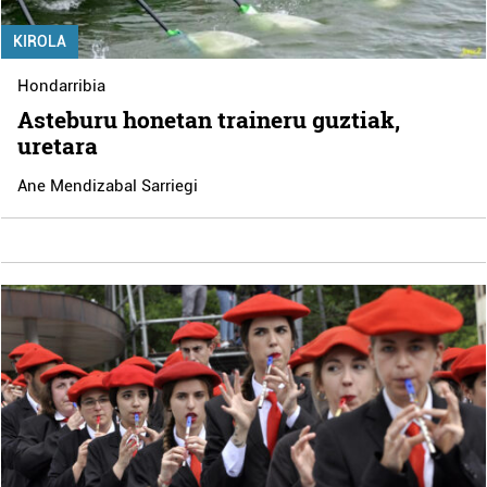
KIROLA
Hondarribia
Asteburu honetan traineru guztiak,
uretara
Ane Mendizabal Sarriegi