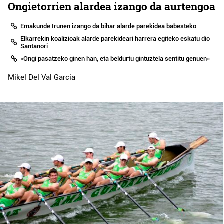
Ongietorrien alardea izango da aurtengoa
Emakunde Irunen izango da bihar alarde parekidea babesteko
Elkarrekin koalizioak alarde parekideari harrera egiteko eskatu dio
Santanori
«Ongi pasatzeko ginen han, eta beldurtu gintuztela sentitu genuen»
Mikel Del Val Garcia