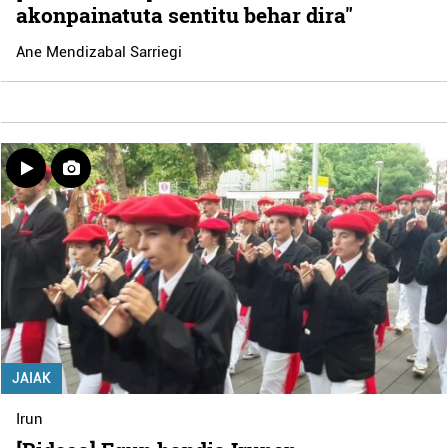
akonpainatuta sentitu behar dira"
Ane Mendizabal Sarriegi
JAIAK
Irun