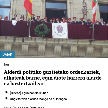
JAIAK
Irun
Alderdi politiko guztietako ordezkariek,
alkateak barne, egin diote harrera alarde
ez baztertzaileari
[Bideoa] Egun handia Irunen
Ongietorrien alardea izango da aurtengoa
Urko Etxebeste Petrirena