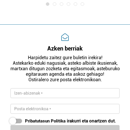
Azken berriak
Harpidetu zaitez gure buletin irekira!
Astekarko eduki nagusiak, asteko albiste ikusienak,
martxan ditugun zozketa eta egitasmoak, asteburuko
egitarauen agenda eta askoz gehiago!
Ostiralero zure posta elektronikoan.
Pribatutasun Politika
irakurri eta onartzen dut.