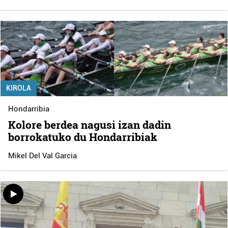
KIROLA
Hondarribia
Kolore berdea nagusi izan dadin
borrokatuko du Hondarribiak
Mikel Del Val Garcia