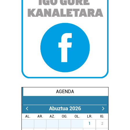
AGENDA
Abuztua 2026
AL.
AR.
AZ.
OG.
OL.
LR.
IG.
27
28
29
30
31
1
2