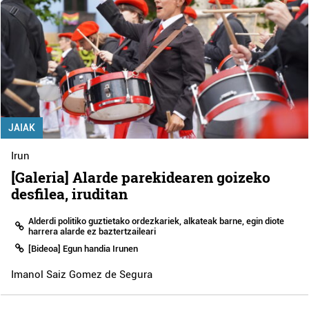
JAIAK
Irun
[Galeria] Alarde parekidearen goizeko
desfilea, iruditan
Alderdi politiko guztietako ordezkariek, alkateak barne, egin diote
harrera alarde ez baztertzaileari
[Bideoa] Egun handia Irunen
Imanol Saiz Gomez de Segura