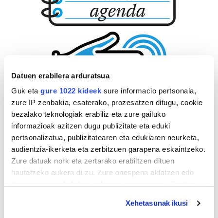
Datuen erabilera arduratsua
Guk eta
gure 1022 kideek
sure informacio pertsonala,
zure IP zenbakia, esaterako, prozesatzen ditugu, cookie
bezalako teknologiak erabiliz eta zure gailuko
informazioak azitzen dugu publizitate eta eduki
pertsonalizatua, publizitatearen eta edukiaren neurketa,
audientzia-ikerketa eta zerbitzuen garapena eskaintzeko.
Zure datuak nork eta zertarako erabiltzen dituen
hautatzeko aukera duzu. Zure onespena aldatzen edo
deuseztatzen ahal duzu edozein momentutan, Cookie
deklaraziotik edo Privacy triggerean klikatuz.
Xehetasunak ikusi