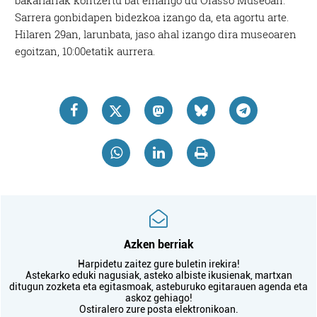
bakarlariak kontzertu bat emango du Oiasso Museoan.
Sarrera gonbidapen bidezkoa izango da, eta agortu arte.
Hilaren 29an, larunbata, jaso ahal izango dira museoaren
egoitzan, 10:00etatik aurrera.
Azken berriak
Harpidetu zaitez gure buletin irekira!
Astekarko eduki nagusiak, asteko albiste ikusienak, martxan
ditugun zozketa eta egitasmoak, asteburuko egitarauen agenda eta
askoz gehiago!
Ostiralero zure posta elektronikoan.