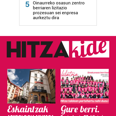
5
Oinaurreko osasun zentro
berriaren lizitazio
prozesuan sei enpresa
aurkeztu dira
Eskaintzak
Gure berri.