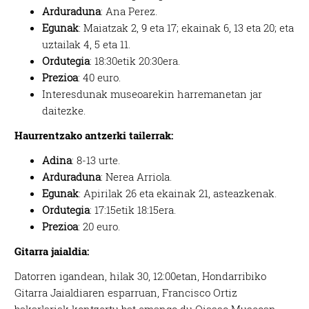
Arduraduna
: Ana Perez.
Egunak
: Maiatzak 2, 9 eta 17; ekainak 6, 13 eta 20; eta
uztailak 4, 5 eta 11.
Ordutegia
: 18:30etik 20:30era.
Prezioa
: 40 euro.
Interesdunak museoarekin harremanetan jar
daitezke.
Haurrentzako antzerki tailerrak:
Adina
: 8-13 urte.
Arduraduna
: Nerea Arriola.
Egunak
: Apirilak 26 eta ekainak 21, asteazkenak.
Ordutegia
: 17:15etik 18:15era.
Prezioa
: 20 euro.
Gitarra jaialdia:
Datorren igandean, hilak 30, 12:00etan, Hondarribiko
Gitarra Jaialdiaren esparruan, Francisco Ortiz