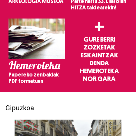
ARKEOLOGIA MUSEOA
Parte hartu 33. Lilatoian
HITZA taldearekin!
+
GURE BERRI
ZOZKETAK
ESKAINTZAK
Hemeroteka
DENDA
HEMEROTEKA
Papereko zenbakiak
NOR GARA
PDF formatuan
Gipuzkoa