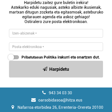
Harpidetu zaitez gure buletin irekira!
Astekarko eduki nagusiak, asteko albiste ikusienak,
martxan ditugun zozketa eta egitasmoak, asteburuko
egitarauen agenda eta askoz gehiago!
Ostiralero zure posta elektronikoan.
Pribatutasun Politika
irakurri eta onartzen dut.
Harpidetu
943 34 03 30
oarsobidasoa@hitza.eus
Nafarroa etorbidea 26, Errenteria-Orereta 20100