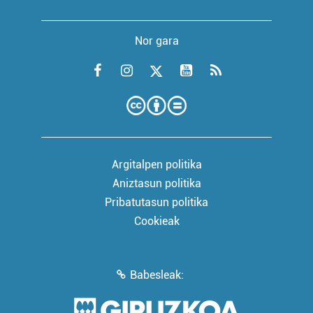
Nor gara
Argitalpen politika
Aniztasun politika
Pribatutasun politika
Cookieak
Babesleak: