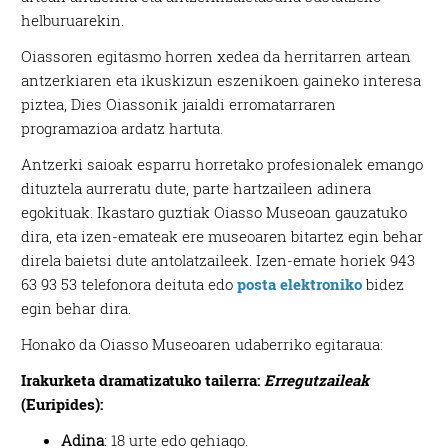
helburuarekin.
Oiassoren egitasmo horren xedea da herritarren artean
antzerkiaren eta ikuskizun eszenikoen gaineko interesa
piztea, Dies Oiassonik jaialdi erromatarraren
programazioa ardatz hartuta.
Antzerki saioak esparru horretako profesionalek emango
dituztela aurreratu dute, parte hartzaileen adinera
egokituak. Ikastaro guztiak Oiasso Museoan gauzatuko
dira, eta izen-emateak ere museoaren bitartez egin behar
direla baietsi dute antolatzaileek. Izen-emate horiek 943
63 93 53 telefonora deituta edo
posta elektroniko
bidez
egin behar dira.
Honako da Oiasso Museoaren udaberriko egitaraua:
Irakurketa dramatizatuko tailerra:
Erregutzaileak
(Euripides):
Adina
: 18 urte edo gehiago.