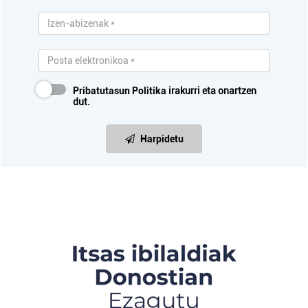
Pribatutasun Politika
irakurri eta onartzen
dut.
Harpidetu