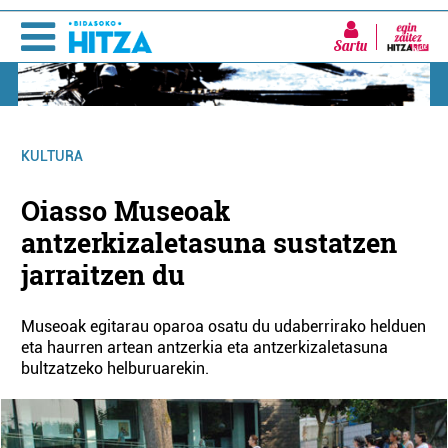
Sartu
KULTURA
Oiasso Museoak
antzerkizaletasuna sustatzen
jarraitzen du
Museoak egitarau oparoa osatu du udaberrirako helduen
eta haurren artean antzerkia eta antzerkizaletasuna
bultzatzeko helburuarekin.