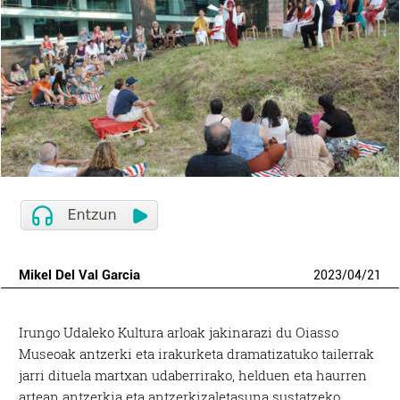
Mikel Del Val Garcia
2023
/
04
/
21
Irungo Udaleko Kultura arloak jakinarazi du Oiasso
Museoak antzerki eta irakurketa dramatizatuko tailerrak
jarri dituela martxan udaberrirako, helduen eta haurren
artean antzerkia eta antzerkizaletasuna sustatzeko