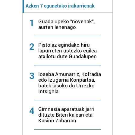
Azken 7 egunetako irakurrienak
1
Guadalupeko "novenak",
aurten lehenago
2
Pistolaz egindako hiru
lapurreten ustezko egilea
atxilotu dute Guadalupen
3
Ioseba Amunarriz, Kofradia
edo Izugarria Konpartsa,
batek jasoko du Urrezko
Intsignia
4
Gimnasia aparatuak jarri
dituzte Biteri kalean eta
Kasino Zaharran