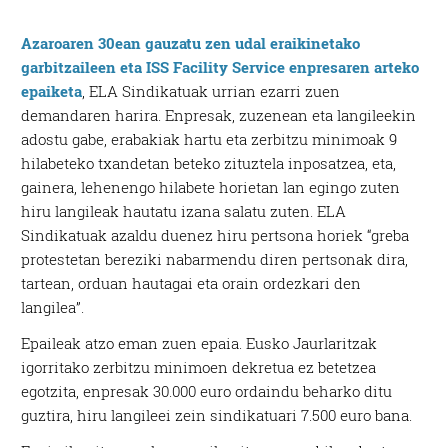
Azaroaren 30ean gauzatu zen udal eraikinetako
garbitzaileen eta ISS Facility Service enpresaren arteko
epaiketa
, ELA Sindikatuak urrian ezarri zuen
demandaren harira. Enpresak, zuzenean eta langileekin
adostu gabe, erabakiak hartu eta zerbitzu minimoak 9
hilabeteko txandetan beteko zituztela inposatzea, eta,
gainera, lehenengo hilabete horietan lan egingo zuten
hiru langileak hautatu izana salatu zuten. ELA
Sindikatuak azaldu duenez hiru pertsona horiek “greba
protestetan bereziki nabarmendu diren pertsonak dira,
tartean, orduan hautagai eta orain ordezkari den
langilea”.
Epaileak atzo eman zuen epaia. Eusko Jaurlaritzak
igorritako zerbitzu minimoen dekretua ez betetzea
egotzita, enpresak 30.000 euro ordaindu beharko ditu
guztira, hiru langileei zein sindikatuari 7.500 euro bana.