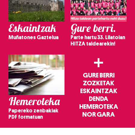
Eskaintzak
Gure berri.
Muñatones Gaztelua
Parte hartu 33. Lilatoian
HITZA taldearekin!
+
GURE BERRI
ZOZKETAK
ESKAINTZAK
Hemeroteka
DENDA
HEMEROTEKA
Papereko zenbakiak
NOR GARA
PDF formatuan