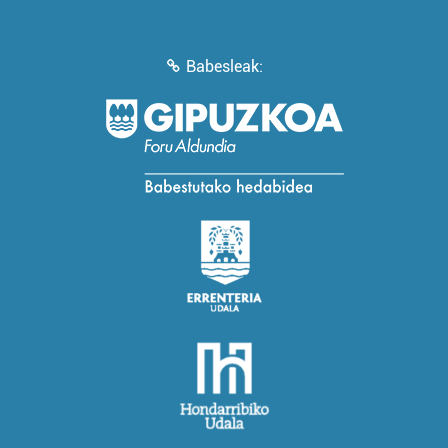
Babesleak: