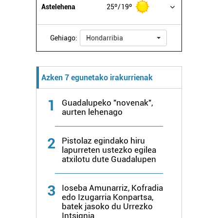
Astelehena
25º
19º
Gehiago:
Hondarribia
Azken 7 egunetako irakurrienak
1
Guadalupeko "novenak",
aurten lehenago
2
Pistolaz egindako hiru
lapurreten ustezko egilea
atxilotu dute Guadalupen
3
Ioseba Amunarriz, Kofradia
edo Izugarria Konpartsa,
batek jasoko du Urrezko
Intsignia