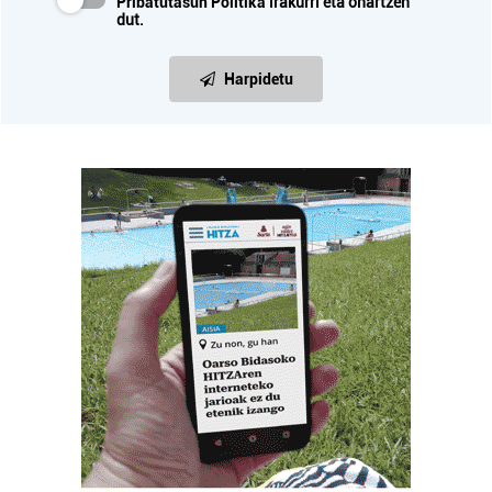
Pribatutasun Politika
irakurri eta onartzen
dut.
Harpidetu