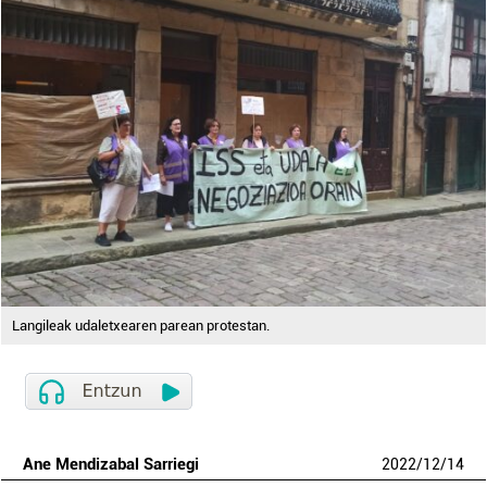
Langileak udaletxearen parean protestan.
Ane Mendizabal Sarriegi
2022
/
12
/
14