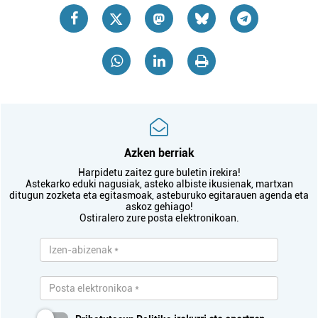
Azken berriak
Harpidetu zaitez gure buletin irekira!
Astekarko eduki nagusiak, asteko albiste ikusienak, martxan
ditugun zozketa eta egitasmoak, asteburuko egitarauen agenda eta
askoz gehiago!
Ostiralero zure posta elektronikoan.