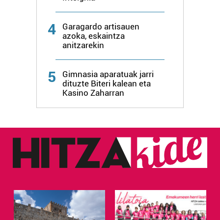
4
Garagardo artisauen
azoka, eskaintza
anitzarekin
5
Gimnasia aparatuak jarri
dituzte Biteri kalean eta
Kasino Zaharran