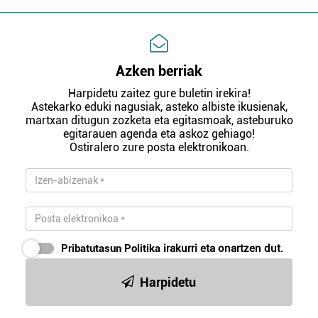
Azken berriak
Harpidetu zaitez gure buletin irekira!
Astekarko eduki nagusiak, asteko albiste ikusienak,
martxan ditugun zozketa eta egitasmoak, asteburuko
egitarauen agenda eta askoz gehiago!
Ostiralero zure posta elektronikoan.
Pribatutasun Politika
irakurri eta onartzen dut.
Harpidetu