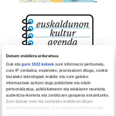
Datuen erabilera arduratsua
Guk eta
gure 1022 kideek
sure informacio pertsonala,
zure IP zenbakia, esaterako, prozesatzen ditugu, cookie
bezalako teknologiak erabiliz eta zure gailuko
informazioak azitzen dugu publizitate eta eduki
pertsonalizatua, publizitatearen eta edukiaren neurketa,
audientzia-ikerketa eta zerbitzuen garapena eskaintzeko.
Zure datuak nork eta zertarako erabiltzen dituen
hautatzeko aukera duzu. Zure onespena aldatzen edo
deuseztatzen ahal duzu edozein momentutan, Cookie