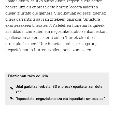
Epaia ikusita, gaurko aurreikusita zegoen bilera bertan
behera utzi du enpresak eta horrek “egoera aldatzen
duela” ziurtatu die gainera. Sindikatuak adierazi duenez
bilera garrantzitsua izan zitekeen gaurkoa: “Sinadura
ekar zezakeen bilera zen”. Astelehen honetan langileek
asanblada izan zuten eta negoziaketarako zenbait eskari
apaltzearen aukera aztertu zuten “horrek akordioa
erraztuko bazuen”. Une honetan, ordea, ez dago argi
negoziaketaren hurrengo bilera noiz izango den.
Erlazionatutako edukia
Udal garbitzaileek eta ISS enpresak epaiketa izan dute
gaur
"Inposaketa, negoziaketa eza eta inpunitate sentsazioa"