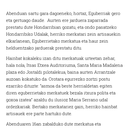
Abenduan sartu gara dagoeneko, hortaz, Eguberriak gero
eta gertuago daude. Aurten ere jarduera zaparrada
prestatu dute Hondarribian gozatu, eta ondo pasatzeko:
Hondarribiko Udalak, herriko merkatari zein artisauekin
elkarlanean, Eguberrietako merkatua eta haur zein
helduentzako jarduerak prestatu ditu.
Hainbat kokaleku izan ditu merkatuak urteetan zehar,
hala nola, Itsas Etxea Auditoriuma, Santa Maria Madalena
plaza edo Jostaldi pilotalekua, baina aurten Arrantzale
auzoan kokatuko da. Orotara egurrezko zortzi postu
ezarriko dituzte: “asmoa da beste herrialdetan egiten
diren eguberrietako merkatuek bezala itxura polita eta
goxoa izatea” azaldu du ilusioz Maria Serrano udal
ordezkariak. Bertako merkatariez gain, herriko hainbat
artisauek ere parte hartuko dute.
Abenduaren 16an zabalduko dute merkatua eta