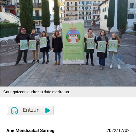
Gaur goizean aurkeztu dute merkatua.
Ane Mendizabal Sarriegi
2022
/
12
/
02