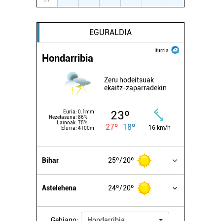
EGURALDIA
Iturria:
Hondarribia
Zeru hodeitsuak
ekaitz-zaparradekin
23º
Euria:
0.1mm
Hezetasuna:
86%
Lainoak:
75%
27º
18º
16 km/h
Elurra:
4100m
Bihar
25º
20º
Astelehena
24º
20º
Gehiago:
Hondarribia