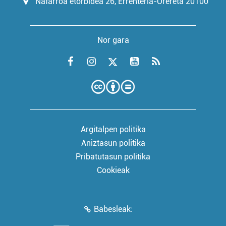
Nafarroa etorbidea 26, Errenteria-Orereta 20100
Nor gara
Argitalpen politika
Aniztasun politika
Pribatutasun politika
Cookieak
Babesleak: