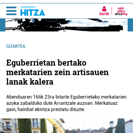
Sartu
GIZARTEA
Eguberrietan bertako
merkatarien zein artisauen
lanak kalera
Abenduaren 16tik 23ra bitarte Eguberrietako merkatarien
azoka zabalduko dute Arrantzale auzoan. Merkatuaz
gain, hainbat ekintza prestatu dituzte.