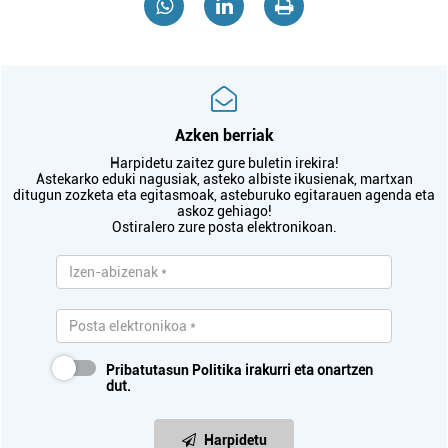
Azken berriak
Harpidetu zaitez gure buletin irekira!
Astekarko eduki nagusiak, asteko albiste ikusienak, martxan
ditugun zozketa eta egitasmoak, asteburuko egitarauen agenda eta
askoz gehiago!
Ostiralero zure posta elektronikoan.
Pribatutasun Politika
irakurri eta onartzen
dut.
Harpidetu