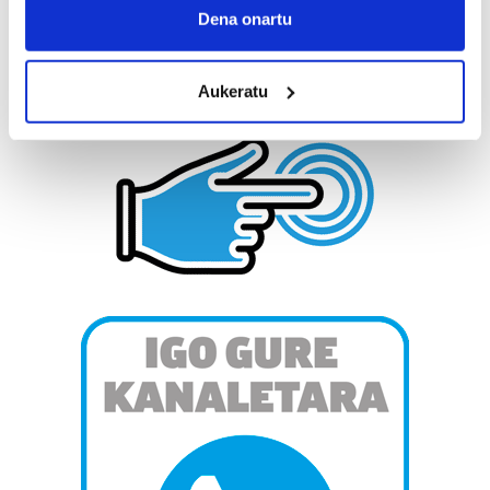
Collect information about your geographical
Dena onartu
location which can be accurate to within several
meters
Aukeratu
Identify your device by actively scanning it for
specific characteristics (fingerprinting)
Find out more about how your personal data is processed
and set your preferences in the
details section
.
Guk eta gure bazkideek zure datu pertsonalak
prozesatzen ditugu, zure IP zenbakia, besteak beste,
teknologia erabiliz, cookieak adibidez, iragarki eta eduki
pertsonalizatuak eskaintzeko, iragarkiak eta edukia
neurtzeko, jendeari buruzko informazioa biltzeko eta
produktuak garatzeko. Zure datuak nork eta zertarako
erabiltzen dituen hauta dezakezu.
Bazkide batzuek ez dizute baimenik eskatzen, eta beren
interes komertzial legitimoetan babesten dira. Ikusi gure