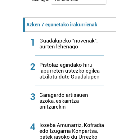
Azken 7 egunetako irakurrienak
1
Guadalupeko "novenak",
aurten lehenago
2
Pistolaz egindako hiru
lapurreten ustezko egilea
atxilotu dute Guadalupen
3
Garagardo artisauen
azoka, eskaintza
anitzarekin
4
Ioseba Amunarriz, Kofradia
edo Izugarria Konpartsa,
batek jasoko du Urrezko