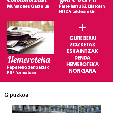
Muñatones Gaztelua
Parte hartu 33. Lilatoian
HITZA taldearekin!
+
GURE BERRI
ZOZKETAK
ESKAINTZAK
Hemeroteka
DENDA
HEMEROTEKA
Papereko zenbakiak
NOR GARA
PDF formatuan
Gipuzkoa