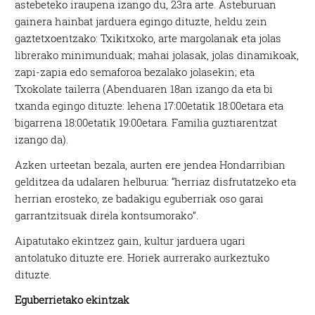
astebeteko iraupena izango du, 23ra arte. Asteburuan
gainera hainbat jarduera egingo dituzte, heldu zein
gaztetxoentzako: Txikitxoko, arte margolanak eta jolas
librerako minimunduak; mahai jolasak, jolas dinamikoak,
zapi-zapia edo semaforoa bezalako jolasekin; eta
Txokolate tailerra (Abenduaren 18an izango da eta bi
txanda egingo dituzte: lehena 17:00etatik 18:00etara eta
bigarrena 18:00etatik 19:00etara. Familia guztiarentzat
izango da).
Azken urteetan bezala, aurten ere jendea Hondarribian
gelditzea da udalaren helburua: “herriaz disfrutatzeko eta
herrian erosteko, ze badakigu eguberriak oso garai
garrantzitsuak direla kontsumorako”.
Aipatutako ekintzez gain, kultur jarduera ugari
antolatuko dituzte ere. Horiek aurrerako aurkeztuko
dituzte.
Eguberrietako ekintzak