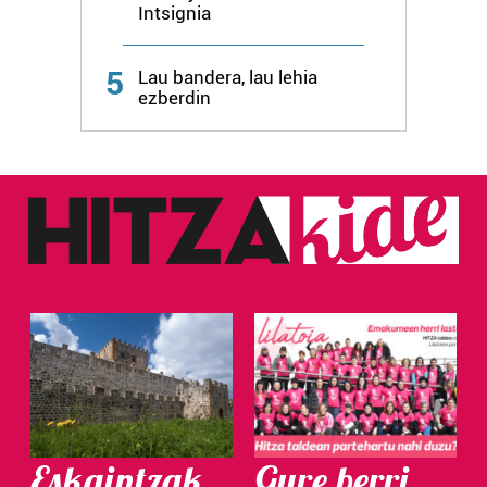
Intsignia
5
Lau bandera, lau lehia
ezberdin
Eskaintzak
Gure berri.