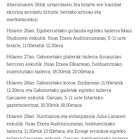
Abenduaren 26tik urtarrilaren 3ra bitarte ere hainbat
ekintza antolatu dituzte, bertako artisau eta
merkatariekin.
Hilaren 26an: Eguberrietako girlanda egiteko tailerra Maio
Studioren eskutik. Itsas Etxea Auditoriumean, 5-11 urte
bitarte, 11:00etatik 12:30era.
Hilaren 27an: Gabonetako platerak tailerra Arraunlari
berriren eskutik. Itsas Etxea Elkartean, helduentzako
zuzentutako tailerra, 18:30etik 20:00etara.
Hilaren 28an: Gabonetako koroa. Endanean 11:00etatik
12:30era; eta Gabonetako gailetak egiteko tailerra
Garuaren eskutik. Garuan, 5-11 urte bitarteko
gaztetxoentzat, 16:30etik 18:00etara.
Hilaren 29an: Ilustrazioa eta estanpazioa Julia Lasaren
eskutik. Itsas Etxea Auditoriumean, helduentzako
tailerra, 11:30etik 13:00etara; eta Errege erroskoa egiteko
tailerra Garuaren eskutik. Garuan, helduentzako tailerra,