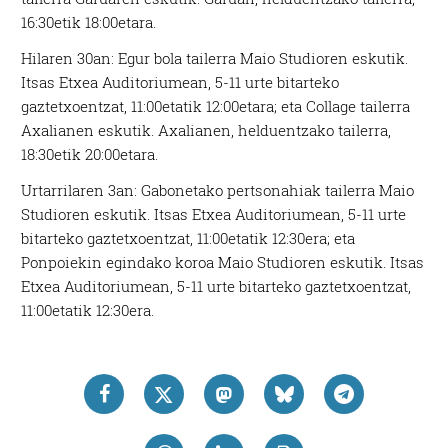
16:30etik 18:00etara.
Hilaren 30an: Egur bola tailerra Maio Studioren eskutik.
Itsas Etxea Auditoriumean, 5-11 urte bitarteko
gaztetxoentzat, 11:00etatik 12:00etara; eta Collage tailerra
Axalianen eskutik. Axalianen, helduentzako tailerra,
18:30etik 20:00etara.
Urtarrilaren 3an: Gabonetako pertsonahiak tailerra Maio
Studioren eskutik. Itsas Etxea Auditoriumean, 5-11 urte
bitarteko gaztetxoentzat, 11:00etatik 12:30era; eta
Ponpoiekin egindako koroa Maio Studioren eskutik. Itsas
Etxea Auditoriumean, 5-11 urte bitarteko gaztetxoentzat,
11:00etatik 12:30era.