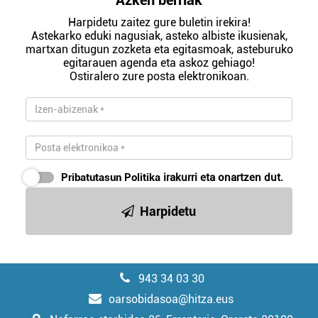
Azken berriak
Harpidetu zaitez gure buletin irekira!
Astekarko eduki nagusiak, asteko albiste ikusienak,
martxan ditugun zozketa eta egitasmoak, asteburuko
egitarauen agenda eta askoz gehiago!
Ostiralero zure posta elektronikoan.
Pribatutasun Politika
irakurri eta onartzen dut.
Harpidetu
943 34 03 30
oarsobidasoa@hitza.eus