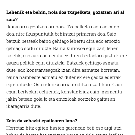
Lehenik eta behin, nola doa txapelketa, gozatzen ari al
zara?
Ikaragarri gozatzen ari naiz. Txapelketa oso-oso ondo
doa, nire ikuspuntutik behintzat primeran doa. Saio
batzuk besteak baino gehiago lehertu dira edo emozio
gehiago sortu dituzte. Baina kuriosoa egin zait, lehen
fasetik, oso aurrean geratu ez diren bertsolari guztiek ere
gauza politak egin dituztela. Batzuek gehiago asmatu
dute, edo konstanteagoak izan dira asmatze horretan,
baina hainbeste asmatu ez dutenek ere gauza ederrak
egin dituzte. Oso interesgarria iruditzen zait hori. Gaur
egun bertsolari gehienek, konstantziaz gain, momentu
jakin batean goia jo eta emozioak sortzeko gaitasun
ikaragarria dute.
Zein da zehazki epailearen lana?
Horretaz hitz egiten hasten garenean beti oso argi utzi
behar da bertso bat epaitzea berez ez dela gauza logikoa,