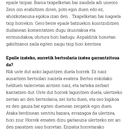
epaile txipaz. Baina txapelketan bai zaudela adi uneoro.
Zein oin erabiltzen diren, poto egin duen edo ez,
ahozkotasuna egokia izan den… Txapelketan bai nagoela
txip horrekin. Gero beste epaile batzuekin kointziditzen
dudanean komentatzen dugu ikusitakoa eta
entzundakoa, ohitura hori badugu. Aspalditik honetan
gabiltzanoi zaila egiten zaigu txip hori kentzea.
Epaile izateko, aurretik bertsolaria izatea garrantzitsua
da?
Nik uste dut asko laguntzen duela horrek. Ez naiz
ausartzen bertsolari naizela esatera. Bertso eskolako
helduen tailerretan aritzen naiz, eta tarteka zerbait
kantatzen dut. Uste dut horrek laguntzen duela, ulertzeko
zertan ari den bertsolaria, zer lortu duen, eta oso logikoa
ez den gauza bat egiten duenean zergatik egin duen.
Ataka berdinean sentitu bazara, errazagoa da ulertzea,
hori ziur. Horrek ematen dizu gaitasuna ulertzeko zer ari
den pasatzen saio horretan. Enpatia horretarako