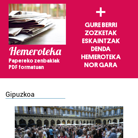
+
GURE BERRI
ZOZKETAK
ESKAINTZAK
Hemeroteka
DENDA
HEMEROTEKA
Papereko zenbakiak
NOR GARA
PDF formatuan
Gipuzkoa