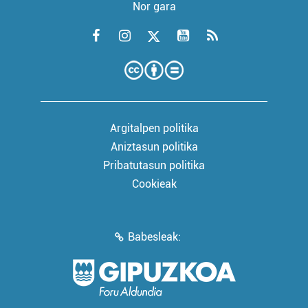
Nor gara
Argitalpen politika
Aniztasun politika
Pribatutasun politika
Cookieak
Babesleak: