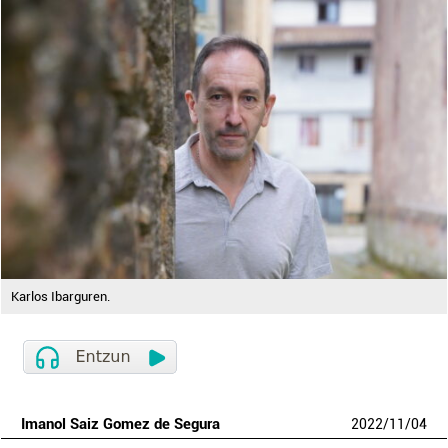
Karlos Ibarguren.
Imanol Saiz Gomez de Segura
2022
/
11
/
04