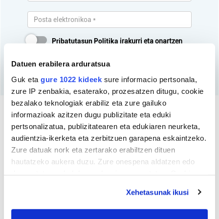
Pribatutasun Politika
irakurri eta onartzen
dut.
Datuen erabilera arduratsua
Harpidetu
Guk eta
gure 1022 kideek
sure informacio pertsonala,
zure IP zenbakia, esaterako, prozesatzen ditugu, cookie
bezalako teknologiak erabiliz eta zure gailuko
informazioak azitzen dugu publizitate eta eduki
pertsonalizatua, publizitatearen eta edukiaren neurketa,
audientzia-ikerketa eta zerbitzuen garapena eskaintzeko.
Zure datuak nork eta zertarako erabiltzen dituen
hautatzeko aukera duzu. Zure onespena aldatzen edo
deuseztatzen ahal duzu edozein momentutan, Cookie
deklaraziotik edo Privacy triggerean klikatuz.
Xehetasunak ikusi
If you allow, we would also like to: