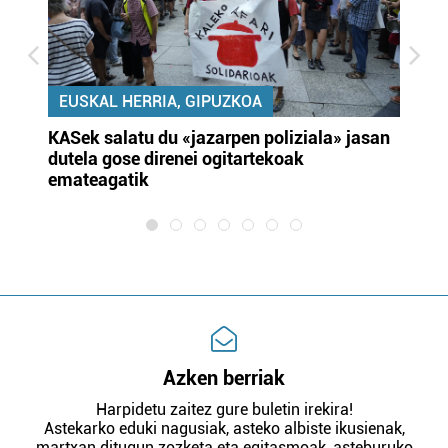
EUSKAL HERRIA, GIPUZKOA
KASek salatu du «jazarpen poliziala» jasan
Pa
dutela gose direnei ogitartekoak
da
emateagatik
«s
Azken berriak
Harpidetu zaitez gure buletin irekira!
Astekarko eduki nagusiak, asteko albiste ikusienak,
martxan ditugun zozketa eta egitasmoak, asteburuko