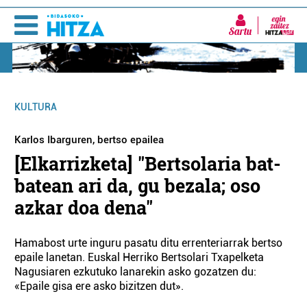
Sartu
KULTURA
Karlos Ibarguren, bertso epailea
[Elkarrizketa] "Bertsolaria bat-
batean ari da, gu bezala; oso
azkar doa dena"
Hamabost urte inguru pasatu ditu errenteriarrak bertso
epaile lanetan. Euskal Herriko Bertsolari Txapelketa
Nagusiaren ezkutuko lanarekin asko gozatzen du:
«Epaile gisa ere asko bizitzen dut».