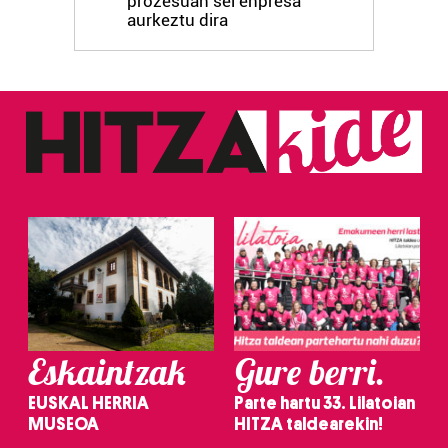
prozesuan sei enpresa
aurkeztu dira
Eskaintzak
Gure berri.
EUSKAL HERRIA
Parte hartu 33. Lilatoian
MUSEOA
HITZA taldearekin!