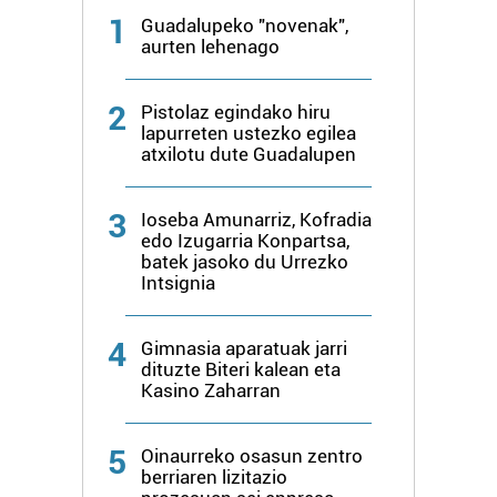
1
Guadalupeko "novenak",
aurten lehenago
2
Pistolaz egindako hiru
lapurreten ustezko egilea
atxilotu dute Guadalupen
3
Ioseba Amunarriz, Kofradia
edo Izugarria Konpartsa,
batek jasoko du Urrezko
Intsignia
4
Gimnasia aparatuak jarri
dituzte Biteri kalean eta
Kasino Zaharran
5
Oinaurreko osasun zentro
berriaren lizitazio