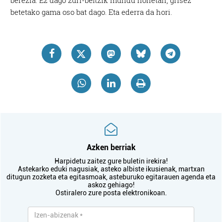
betetako gama oso bat dago. Eta ederra da hori.
Azken berriak
Harpidetu zaitez gure buletin irekira!
Astekarko eduki nagusiak, asteko albiste ikusienak, martxan
ditugun zozketa eta egitasmoak, asteburuko egitarauen agenda eta
askoz gehiago!
Ostiralero zure posta elektronikoan.