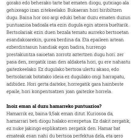
gorako edo beherako tarte bat ematen diogu, gutxiago ala
gehixeago izan zitekeelako. Bukaeran hori biribiltzen
dugu. Baina hor oso argi eduki behar duzu ematen duzun
puntuazioa badoala eta ezin dugula egin atzera bueltarik.
Bertsolariak ezin duen bezala tematu aurreko bertsoetan
esandakoarekin, gurea berdina da. Eta epaileen artean
ezberdintasun handiak egon badira, hurrengo
prestakuntza saioetan zorrotz aztertzen dugu hori: zer
pasa den, zergatik izan den aldaketa hori, gu ere nahastu
gaitezkeelako. Ez dugulako bertsoa ulertu akaso, edo
bertsolariak botatako ideia ez dugulako ongi harrapatu,
adibidez. Hori gerta daiteke, horregatik gara hainbeste
epaile, hori konpentsatzen joan gaitezke horrela.
Inoiz eman al duzu hamarreko puntuazioa?
Hamarrik ez, baina 9,5ak eman ditut. Kuriosoa da,
hamarrari beti diogu halako errespetua. Ez dakit zergatik,
ez nuke jakingo esplikatzen zergatik den. Hamar bat
emateak esan nahi du bertsoa perfektua dela, eta gero