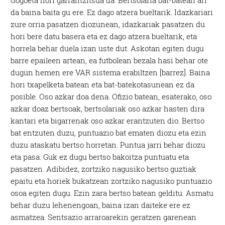
da baina baita gu ere. Ez dago atzera bueltarik. Idazkariari
zure orria pasatzen diozunean, idazkariak pasatzen du
hori bere datu basera eta ez dago atzera bueltarik, eta
horrela behar duela izan uste dut. Askotan egiten dugu
barre epaileen artean, ea futbolean bezala hasi behar ote
dugun hemen ere VAR sistema erabiltzen [barrez]. Baina
hori txapelketa batean eta bat-batekotasunean ez da
posible. Oso azkar doa dena. Ofizio batean, esaterako, oso
azkar doaz bertsoak, bertsolariak oso azkar hasten dira
kantari eta bigarrenak oso azkar erantzuten dio. Bertso
bat entzuten duzu, puntuazio bat ematen diozu eta ezin
duzu ataskatu bertso horretan. Puntua jarri behar diozu
eta pasa. Guk ez dugu bertso bakoitza puntuatu eta
pasatzen. Adibidez, zortziko nagusiko bertso guztiak
epaitu eta horiek bukatzean zortziko nagusiko puntuazio
osoa egiten dugu. Ezin zara bertso batean gelditu. Asmatu
behar duzu lehenengoan, baina izan daiteke ere ez
asmatzea. Sentsazio arraroarekin geratzen garenean