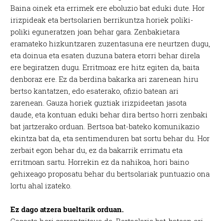
Baina oinek eta errimek ere eboluzio bat eduki dute. Hor
irizpideak eta bertsolarien berrikuntza horiek poliki-
poliki eguneratzen joan behar gara. Zenbakietara
eramateko hizkuntzaren zuzentasuna ere neurtzen dugu,
eta doinua eta esaten duzuna batera etorri behar direla
ere begiratzen dugu. Erritmoaz ere hitz egiten da, baita
denboraz ere. Ez da berdina bakarka ari zarenean hiru
bertso kantatzen, edo esaterako, ofizio batean ari
zarenean. Gauza horiek guztiak irizpideetan jasota
daude, eta kontuan eduki behar dira bertso horri zenbaki
bat jartzerako orduan. Bertsoa bat-bateko komunikazio
ekintza bat da, eta sentimenduren bat sortu behar du. Hor
zerbait egon behar du, ez da bakarrik errimatu eta
erritmoan sartu. Horrekin ez da nahikoa, hori baino
gehixeago proposatu behar du bertsolariak puntuazio ona
lortu ahal izateko.
Ez dago atzera bueltarik orduan.
Gogoeta hori garrantzitsua da. Bertsolaria bat-batean ari