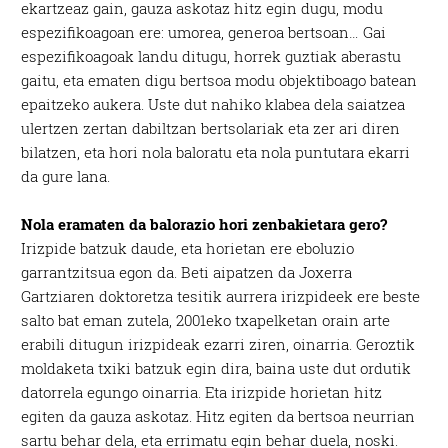
ekartzeaz gain, gauza askotaz hitz egin dugu, modu
espezifikoagoan ere: umorea, generoa bertsoan… Gai
espezifikoagoak landu ditugu, horrek guztiak aberastu
gaitu, eta ematen digu bertsoa modu objektiboago batean
epaitzeko aukera. Uste dut nahiko klabea dela saiatzea
ulertzen zertan dabiltzan bertsolariak eta zer ari diren
bilatzen, eta hori nola baloratu eta nola puntutara ekarri
da gure lana.
Nola eramaten da balorazio hori zenbakietara gero?
Irizpide batzuk daude, eta horietan ere eboluzio
garrantzitsua egon da. Beti aipatzen da Joxerra
Gartziaren doktoretza tesitik aurrera irizpideek ere beste
salto bat eman zutela, 2001eko txapelketan orain arte
erabili ditugun irizpideak ezarri ziren, oinarria. Geroztik
moldaketa txiki batzuk egin dira, baina uste dut ordutik
datorrela egungo oinarria. Eta irizpide horietan hitz
egiten da gauza askotaz. Hitz egiten da bertsoa neurrian
sartu behar dela, eta errimatu egin behar duela, noski.