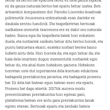
ez da gauza naturala bertso bat epaitu behar izatea. Beti
artearekin konparatzen dut. Parisko Louvreko koadroak
politenetik itsusienera ordenatzeak esan daiteke ez
daukala zentzu handirik. Eta txapelketetan bertsoak
sailkatzea onenetik txarrenera ere ez dakit oso naturala
baden. Baina egia da txapelketa batek hori eskatzen
duela, eta norbaitek sailkatu behar ditu bertso horiek, eta
puntu batzuetara ekarri, esateko norbait bestea baino
hobeto aritu dela. Hori horrela da, eta egin behar da, eta
hala dela onartzen dugun momentutik norbaitek egin
behar du, eta ahal duen hobekien gainera. Hobekien
horretan uste dut inportantea dela kontuan edukitzea
badagoela prestakuntza jarraitua, eta badagoela prozesu
bat. Ez dela bat-batean egun batean eseri eta epaitu.
Prozesu bat dago atzetik. 2017tik aurrera modu
presentzialean prestakuntza hori egiteaz gain,
plataforma batean ere aritu gara prestakuntza lanak
egiten etxean. Bertsoak epaitu eta zenbaki batera