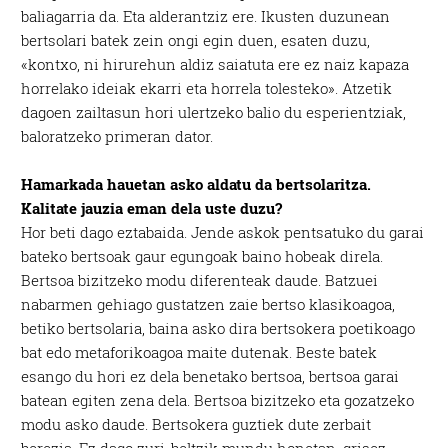
baliagarria da. Eta alderantziz ere. Ikusten duzunean
bertsolari batek zein ongi egin duen, esaten duzu,
«kontxo, ni hirurehun aldiz saiatuta ere ez naiz kapaza
horrelako ideiak ekarri eta horrela tolesteko». Atzetik
dagoen zailtasun hori ulertzeko balio du esperientziak,
baloratzeko primeran dator.
Hamarkada hauetan asko aldatu da bertsolaritza.
Kalitate jauzia eman dela uste duzu?
Hor beti dago eztabaida. Jende askok pentsatuko du garai
bateko bertsoak gaur egungoak baino hobeak direla.
Bertsoa bizitzeko modu diferenteak daude. Batzuei
nabarmen gehiago gustatzen zaie bertso klasikoagoa,
betiko bertsolaria, baina asko dira bertsokera poetikoago
bat edo metaforikoagoa maite dutenak. Beste batek
esango du hori ez dela benetako bertsoa, bertsoa garai
batean egiten zena dela. Bertsoa bizitzeko eta gozatzeko
modu asko daude. Bertsokera guztiek dute zerbait
berezia. Ez dago zuri-beltzik mundu honetan, grisez