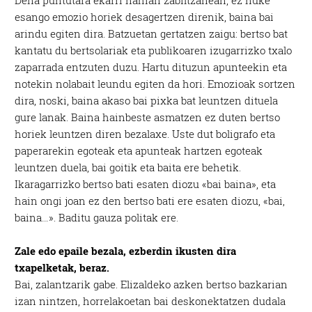
esango emozio horiek desagertzen direnik, baina bai
arindu egiten dira. Batzuetan gertatzen zaigu: bertso bat
kantatu du bertsolariak eta publikoaren izugarrizko txalo
zaparrada entzuten duzu. Hartu dituzun apunteekin eta
notekin nolabait leundu egiten da hori. Emozioak sortzen
dira, noski, baina akaso bai pixka bat leuntzen dituela
gure lanak. Baina hainbeste asmatzen ez duten bertso
horiek leuntzen diren bezalaxe. Uste dut boligrafo eta
paperarekin egoteak eta apunteak hartzen egoteak
leuntzen duela, bai goitik eta baita ere behetik.
Ikaragarrizko bertso bati esaten diozu «bai baina», eta
hain ongi joan ez den bertso bati ere esaten diozu, «bai,
baina…». Baditu gauza politak ere.
Zale edo epaile bezala, ezberdin ikusten dira
txapelketak, beraz.
Bai, zalantzarik gabe. Elizaldeko azken bertso bazkarian
izan nintzen, horrelakoetan bai deskonektatzen dudala