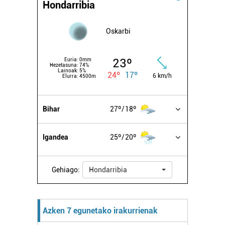
Hondarribia
Oskarbi
23º
Euria:
0mm
Hezetasuna:
74%
Lainoak:
5%
24º
17º
6 km/h
Elurra:
4500m
Bihar
27º
18º
Igandea
25º
20º
Gehiago:
Hondarribia
Azken 7 egunetako irakurrienak