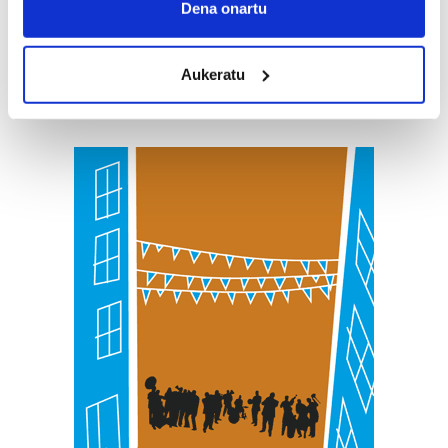
Collect information about your geographical
Dena onartu
location which can be accurate to within several
meters
Aukeratu
Identify your device by actively scanning it for
specific characteristics (fingerprinting)
Find out more about how your personal data is processed
and set your preferences in the
details section
.
Guk eta gure bazkideek zure datu pertsonalak
prozesatzen ditugu, zure IP zenbakia, besteak beste,
teknologia erabiliz, cookieak adibidez, iragarki eta eduki
pertsonalizatuak eskaintzeko, iragarkiak eta edukia
neurtzeko, jendeari buruzko informazioa biltzeko eta
produktuak garatzeko. Zure datuak nork eta zertarako
erabiltzen dituen hauta dezakezu.
Bazkide batzuek ez dizute baimenik eskatzen, eta beren
interes komertzial legitimoetan babesten dira. Ikusi gure
bazkideen zerrenda, beren ustez zein helburutarako