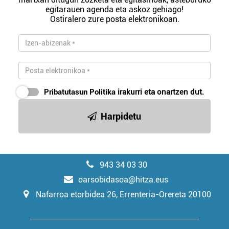
egitarauen agenda eta askoz gehiago!
Ostiralero zure posta elektronikoan.
Pribatutasun Politika
irakurri eta onartzen dut.
Harpidetu
943 34 03 30
oarsobidasoa@hitza.eus
Nafarroa etorbidea 26, Errenteria-Orereta 20100