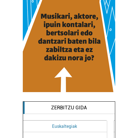
duten interes legitimoa eta horren aurka nola egin
dezakezun ikusteko.
Lortu zure datu pertsonalak prozesatzeko moduari
buruzko informazio gehiago eta ezarri zure lehentasunak
datuen atalean. Edozein unetan alda edo ken dezakezu
zure baimena Cookieen adierazpenean.
Webgune honek cookie propioak eta hirugarrenen cookie-
fitxategiak erabiltzen ditu. Zure esperientzia eta
zerbitzuak hobetzeko asmoz, cookie teknologiaz
baliatzen gara. Ohar hau onartuz gero, teknologia hori
erabiltzeko baimen esplizitua ematen diguzu.
Gehiago
irakurri
ZERBITZU GIDA
Osasungintza