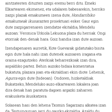
aintzatesten dituzten zazpi eremu berri ditu. Emeki
Elkartearen ekimenez, eta udalaren babesarekin, herriko
zazpi plazak emakumeen izena dute,
Hondarribiko
emakumeak ikusarazten
proiektuari esker. Gaur egin
dute zazpigarrenaren izendatze ekitaldia, Mendelu
auzoan: Veronica Urkiola Lekuona plaza du herriak. Ongi
etorriak den-denak hara. Goiz handia izan dute auzoan.
Izendapenaren aurretik, Kote Guevarak gidatutako bisita
egin dute hala nahi izan dutenek auzoaren iragana eta
oraina ezagutzeko. Aterkiak beharrezkoak izan dira,
aspaldiko partez. Behin auzoko bidaia komentatua
bukatuta, plazara joan eta ekitaldiari ekin diote. Lehenik,
Agurra
egin dute (bideoan). Ondoren, hizketaldiak.
Bukatzeko, Mendeluko auzo elkartearen lokalera joan
dira denak han paratuta dagoen argazki zaharren
erakusketa ikuskatzera.
Solasean hasi den lehena Txomin Sagarzazu alkatea izan
da. Testuinguruan jarri du gaurko ekitaldia. Azaldu du