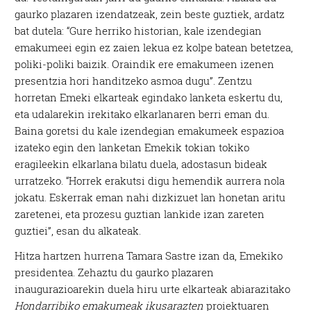
gaurko plazaren izendatzeak, zein beste guztiek, ardatz
bat dutela: “Gure herriko historian, kale izendegian
emakumeei egin ez zaien lekua ez kolpe batean betetzea,
poliki-poliki baizik. Oraindik ere emakumeen izenen
presentzia hori handitzeko asmoa dugu”. Zentzu
horretan Emeki elkarteak egindako lanketa eskertu du,
eta udalarekin irekitako elkarlanaren berri eman du.
Baina goretsi du kale izendegian emakumeek espazioa
izateko egin den lanketan Emekik tokian tokiko
eragileekin elkarlana bilatu duela, adostasun bideak
urratzeko. “Horrek erakutsi digu hemendik aurrera nola
jokatu. Eskerrak eman nahi dizkizuet lan honetan aritu
zaretenei, eta prozesu guztian lankide izan zareten
guztiei”, esan du alkateak.
Hitza hartzen hurrena Tamara Sastre izan da, Emekiko
presidentea. Zehaztu du gaurko plazaren
inaugurazioarekin duela hiru urte elkarteak abiarazitako
Hondarribiko emakumeak ikusarazten
proiektuaren