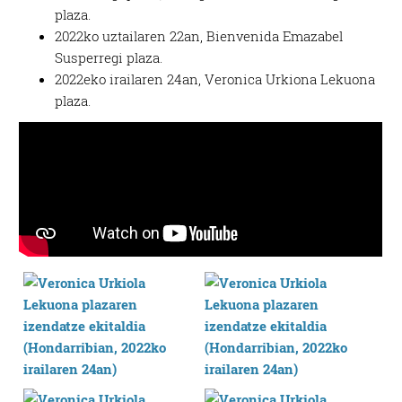
plaza.
2022ko uztailaren 22an, Bienvenida Emazabel
Susperregi plaza.
2022eko irailaren 24an, Veronica Urkiona Lekuona
plaza.