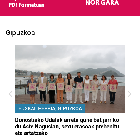
NOR GARA
PDF formatuan
Gipuzkoa
EUSKAL HERRIA, GIPUZKOA
Donostiako Udalak arreta gune bat jarriko
Ur
du Aste Nagusian, sexu erasoak prebenitu
es
eta artatzeko
lu