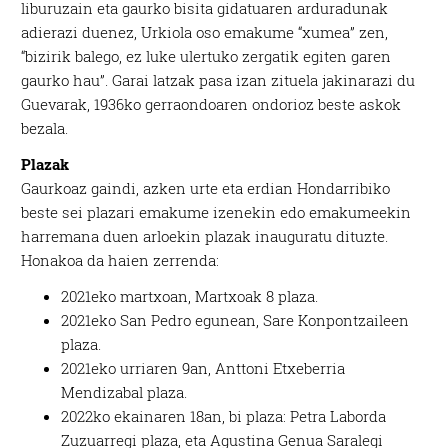
liburuzain eta gaurko bisita gidatuaren arduradunak
adierazi duenez, Urkiola oso emakume “xumea” zen,
“bizirik balego, ez luke ulertuko zergatik egiten garen
gaurko hau”. Garai latzak pasa izan zituela jakinarazi du
Guevarak, 1936ko gerraondoaren ondorioz beste askok
bezala.
Plazak
Gaurkoaz gaindi, azken urte eta erdian Hondarribiko
beste sei plazari emakume izenekin edo emakumeekin
harremana duen arloekin plazak inauguratu dituzte.
Honakoa da haien zerrenda:
2021eko martxoan, Martxoak 8 plaza.
2021eko San Pedro egunean, Sare Konpontzaileen
plaza.
2021eko urriaren 9an, Anttoni Etxeberria
Mendizabal plaza.
2022ko ekainaren 18an, bi plaza: Petra Laborda
Zuzuarregi plaza, eta Agustina Genua Saralegi