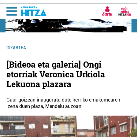
Sartu
GIZARTEA
[Bideoa eta galeria] Ongi
etorriak Veronica Urkiola
Lekuona plazara
Gaur goizean inauguratu dute herriko emakumearen
izena duen plaza, Mendelu auzoan.