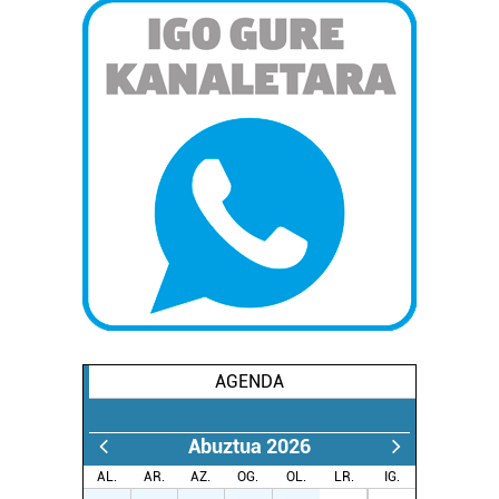
AGENDA
Abuztua 2026
AL.
AR.
AZ.
OG.
OL.
LR.
IG.