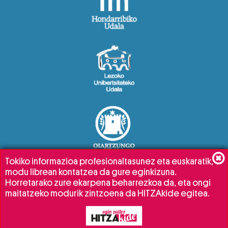
Tokiko informazioa profesionaltasunez eta euskaratik,
modu librean kontatzea da gure eginkizuna.
Horretarako zure ekarpena beharrezkoa da, eta ongi
maitatzeko modurik zintzoena da HITZAkide egitea.