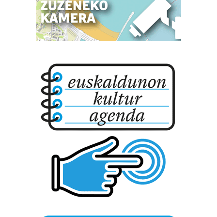
buruzko informazio gehiago eta ezarri zure lehentasunak
datuen atalean. Edozein unetan alda edo ken dezakezu
zure baimena Cookieen adierazpenean.
Webgune honek cookie propioak eta hirugarrenen cookie-
fitxategiak erabiltzen ditu. Zure esperientzia eta
zerbitzuak hobetzeko asmoz, cookie teknologiaz
baliatzen gara. Ohar hau onartuz gero, teknologia hori
erabiltzeko baimen esplizitua ematen diguzu.
Gehiago
irakurri