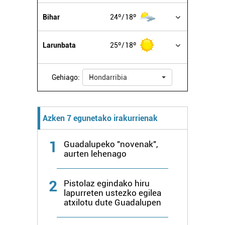
Bihar
24º
18º
Larunbata
25º
18º
Gehiago:
Hondarribia
Azken 7 egunetako irakurrienak
1
Guadalupeko "novenak",
aurten lehenago
2
Pistolaz egindako hiru
lapurreten ustezko egilea
atxilotu dute Guadalupen