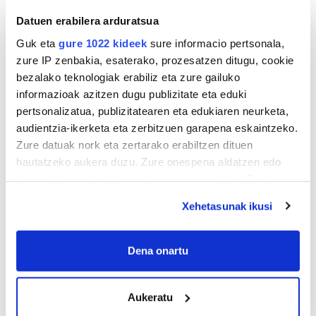
Datuen erabilera arduratsua
Guk eta
gure 1022 kideek
sure informacio pertsonala,
zure IP zenbakia, esaterako, prozesatzen ditugu, cookie
bezalako teknologiak erabiliz eta zure gailuko
informazioak azitzen dugu publizitate eta eduki
pertsonalizatua, publizitatearen eta edukiaren neurketa,
audientzia-ikerketa eta zerbitzuen garapena eskaintzeko.
Zure datuak nork eta zertarako erabiltzen dituen
hautatzeko aukera duzu. Zure onespena aldatzen edo
deuseztatzen ahal duzu edozein momentutan, Cookie
deklaraziotik edo Privacy triggerean klikatuz.
Xehetasunak ikusi
If you allow, we would also like to:
Collect information about your geographical
Dena onartu
location which can be accurate to within several
meters
Aukeratu
Identify your device by actively scanning it for