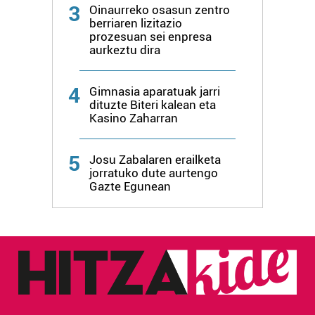
3
Oinaurreko osasun zentro
berriaren lizitazio
prozesuan sei enpresa
aurkeztu dira
4
Gimnasia aparatuak jarri
dituzte Biteri kalean eta
Kasino Zaharran
5
Josu Zabalaren erailketa
jorratuko dute aurtengo
Gazte Egunean