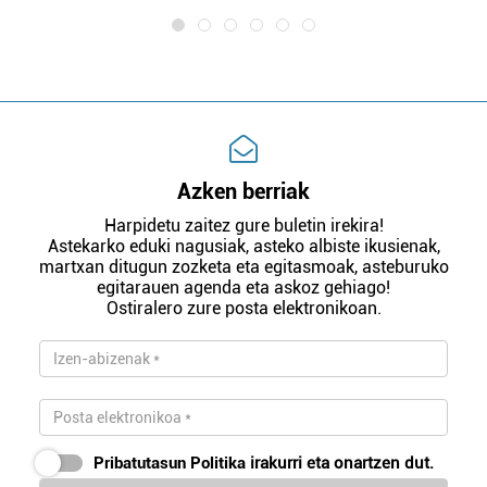
Azken berriak
Harpidetu zaitez gure buletin irekira!
Astekarko eduki nagusiak, asteko albiste ikusienak,
martxan ditugun zozketa eta egitasmoak, asteburuko
egitarauen agenda eta askoz gehiago!
Ostiralero zure posta elektronikoan.
Pribatutasun Politika
irakurri eta onartzen dut.