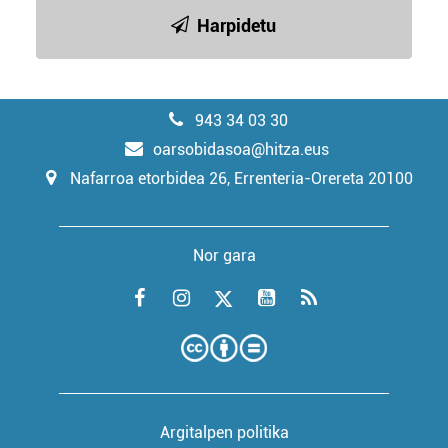
Harpidetu
943 34 03 30
oarsobidasoa@hitza.eus
Nafarroa etorbidea 26, Errenteria-Orereta 20100
Nor gara
Argitalpen politika