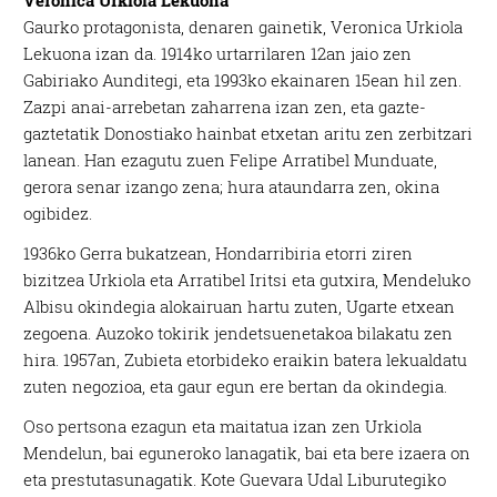
Veronica Urkiola Lekuona
Gaurko protagonista, denaren gainetik, Veronica Urkiola
Lekuona izan da. 1914ko urtarrilaren 12an jaio zen
Gabiriako Aunditegi, eta 1993ko ekainaren 15ean hil zen.
Zazpi anai-arrebetan zaharrena izan zen, eta gazte-
gaztetatik Donostiako hainbat etxetan aritu zen zerbitzari
lanean. Han ezagutu zuen Felipe Arratibel Munduate,
gerora senar izango zena; hura ataundarra zen, okina
ogibidez.
1936ko Gerra bukatzean, Hondarribiria etorri ziren
bizitzea Urkiola eta Arratibel Iritsi eta gutxira, Mendeluko
Albisu okindegia alokairuan hartu zuten, Ugarte etxean
zegoena. Auzoko tokirik jendetsuenetakoa bilakatu zen
hira. 1957an, Zubieta etorbideko eraikin batera lekualdatu
zuten negozioa, eta gaur egun ere bertan da okindegia.
Oso pertsona ezagun eta maitatua izan zen Urkiola
Mendelun, bai eguneroko lanagatik, bai eta bere izaera on
eta prestutasunagatik. Kote Guevara Udal Liburutegiko