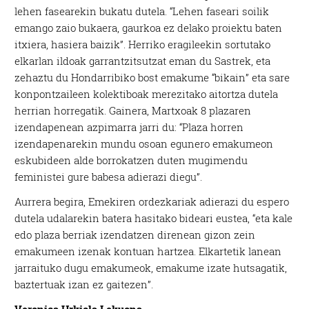
lehen fasearekin bukatu dutela. “Lehen faseari soilik
emango zaio bukaera, gaurkoa ez delako proiektu baten
itxiera, hasiera baizik”. Herriko eragileekin sortutako
elkarlan ildoak garrantzitsutzat eman du Sastrek, eta
zehaztu du Hondarribiko bost emakume “bikain” eta sare
konpontzaileen kolektiboak merezitako aitortza dutela
herrian horregatik. Gainera, Martxoak 8 plazaren
izendapenean azpimarra jarri du: “Plaza horren
izendapenarekin mundu osoan egunero emakumeon
eskubideen alde borrokatzen duten mugimendu
feministei gure babesa adierazi diegu”.
Aurrera begira, Emekiren ordezkariak adierazi du espero
dutela udalarekin batera hasitako bideari eustea, “eta kale
edo plaza berriak izendatzen direnean gizon zein
emakumeen izenak kontuan hartzea. Elkartetik lanean
jarraituko dugu emakumeok, emakume izate hutsagatik,
baztertuak izan ez gaitezen”.