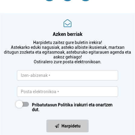
Azken berriak
Harpidetu zaitez gure buletin irekira!
Astekarko eduki nagusiak, asteko albiste ikusienak, martxan
ditugun zozketa eta egitasmoak, asteburuko egitarauen agenda eta
askoz gehiago!
Ostiralero zure posta elektronikoan.
Pribatutasun Politika
irakurri eta onartzen
dut.
Harpidetu