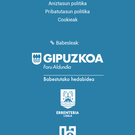
Aniztasun politika
Pribatutasun politika
Cookieak
Babesleak: