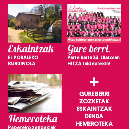
Eskaintzak
Gure berri.
EL POBALEKO
Parte hartu 33. Lilatoian
BURDINOLA
HITZA taldearekin!
+
GURE BERRI
ZOZKETAK
ESKAINTZAK
Hemeroteka
DENDA
HEMEROTEKA
Papereko zenbakiak