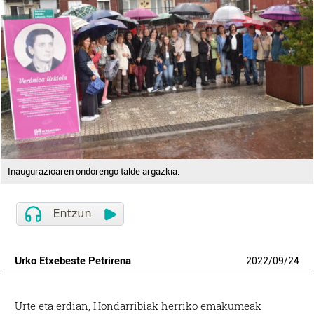
Inaugurazioaren ondorengo talde argazkia.
Urko Etxebeste Petrirena
2022
/
09
/
24
Urte eta erdian, Hondarribiak herriko emakumeak