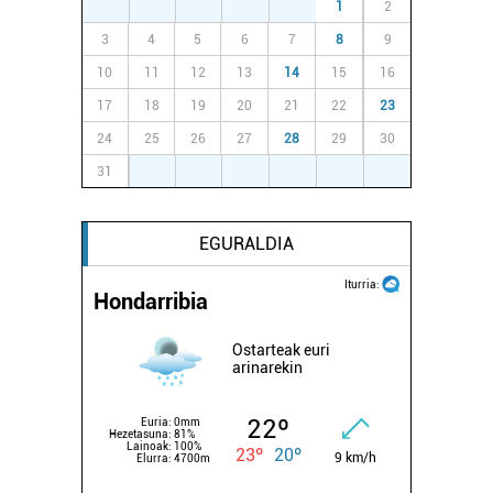
27
28
29
30
31
1
2
3
4
5
6
7
8
9
10
11
12
13
14
15
16
17
18
19
20
21
22
23
24
25
26
27
28
29
30
31
1
2
3
4
5
6
EGURALDIA
Iturria:
Hondarribia
Ostarteak euri
arinarekin
22º
Euria:
0mm
Hezetasuna:
81%
Lainoak:
100%
23º
20º
9 km/h
Elurra:
4700m