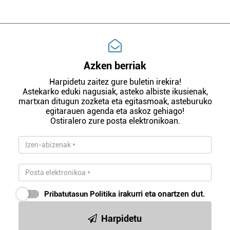
Azken berriak
Harpidetu zaitez gure buletin irekira!
Astekarko eduki nagusiak, asteko albiste ikusienak,
martxan ditugun zozketa eta egitasmoak, asteburuko
egitarauen agenda eta askoz gehiago!
Ostiralero zure posta elektronikoan.
Pribatutasun Politika
irakurri eta onartzen dut.
Harpidetu