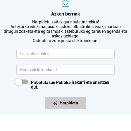
Azken berriak
Harpidetu zaitez gure buletin irekira!
Astekarko eduki nagusiak, asteko albiste ikusienak, martxan
ditugun zozketa eta egitasmoak, asteburuko egitarauen agenda eta
askoz gehiago!
Ostiralero zure posta elektronikoan.
Pribatutasun Politika
irakurri eta onartzen
dut.
Harpidetu