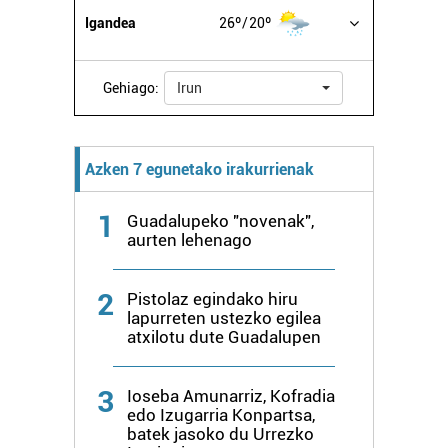
datuen atalean. Edozein unetan alda edo ken dezakezu
Igandea
26º
20º
zure baimena Cookieen adierazpenean.
Webgune honek cookie propioak eta hirugarrenen cookie-
Gehiago:
Irun
fitxategiak erabiltzen ditu. Zure esperientzia eta
zerbitzuak hobetzeko asmoz, cookie teknologiaz
baliatzen gara. Ohar hau onartuz gero, teknologia hori
Azken 7 egunetako irakurrienak
erabiltzeko baimen esplizitua ematen diguzu.
Gehiago
irakurri
1
Guadalupeko "novenak",
aurten lehenago
2
Pistolaz egindako hiru
lapurreten ustezko egilea
atxilotu dute Guadalupen
3
Ioseba Amunarriz, Kofradia
edo Izugarria Konpartsa,
batek jasoko du Urrezko