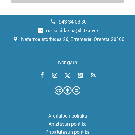
943 34 03 30
oarsobidasoa@hitza.eus
Nafarroa etorbidea 26, Errenteria-Orereta 20100
Nor gara
Argitalpen politika
Aniztasun politika
Pribatutasun politika