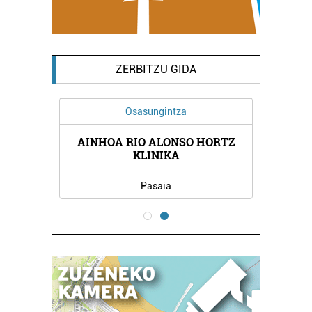
ZERBITZU GIDA
Osasungintza
AINHOA RIO ALONSO HORTZ
RITZA
SALS
KLINIKA
Pasaia