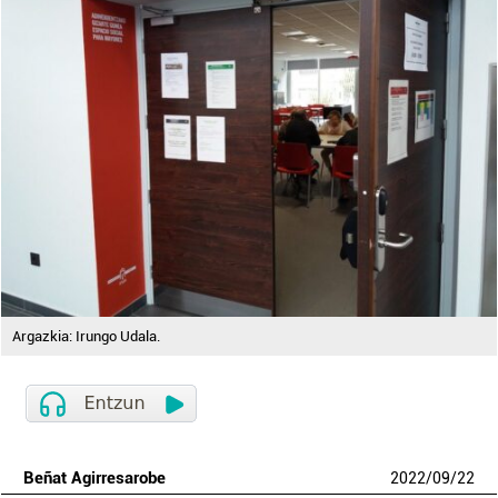
Argazkia: Irungo Udala.
Beñat Agirresarobe
2022
/
09
/
22