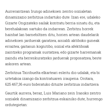
Aurrerantzean Irungo adinekoen zentro sozialetan
dinamizazio zerbitzua indartuko dute. Izan ere, udaleko
Gizarte Ongizateko sailak kontratu berria sinatu du, eta
berehalakoan sartuko da indarrean. Zerbitzu horrek
hainbat lan barnebiltzen ditu, horien artean daudelarik
adinekoen jarduerak garatzea; aisialdi aktiboko guneak
erraztea; gaitasun kognitibo, sozial eta afektiboak
zaintzeko programak sustatzea; edo gizarte harremanak
zaindu eta berreskuratzeko jarduerak proposatzea, beste
askoren artean.
Zerbitzua Txiribuelta elkarteari esleitu dio udalak, eta bi
urtetakoa izango da kontratuaren iraupena. Orotara,
625.467,36 euro bideratuko dituzte zerbitzua indartzera.
Gaurtik aurrera, beraz, Luis Mariano zein Irasoko zentro
sozialek dinamizazio zerbitzua eskainiko dute, hurrengo
ordutegietan: