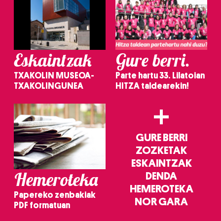
Eskaintzak
Gure berri.
TXAKOLIN MUSEOA-
Parte hartu 33. Lilatoian
TXAKOLINGUNEA
HITZA taldearekin!
+
GURE BERRI
ZOZKETAK
ESKAINTZAK
Hemeroteka
DENDA
HEMEROTEKA
Papereko zenbakiak
NOR GARA
PDF formatuan