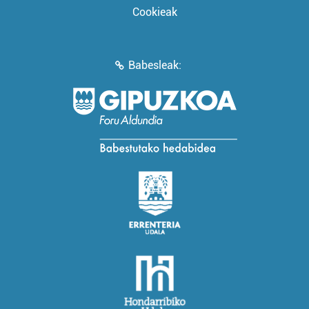
Cookieak
Babesleak: