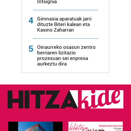
Intsignia
4
Gimnasia aparatuak jarri
dituzte Biteri kalean eta
Kasino Zaharran
5
Oinaurreko osasun zentro
berriaren lizitazio
prozesuan sei enpresa
aurkeztu dira