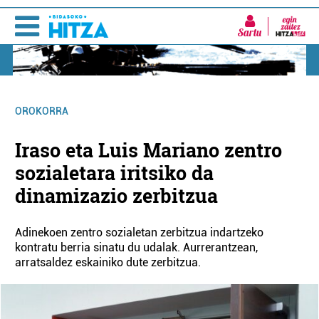
Sartu
OROKORRA
Iraso eta Luis Mariano zentro
sozialetara iritsiko da
dinamizazio zerbitzua
Adinekoen zentro sozialetan zerbitzua indartzeko
kontratu berria sinatu du udalak. Aurrerantzean,
arratsaldez eskainiko dute zerbitzua.