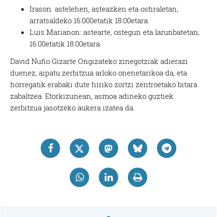
Irason: astelehen, asteazken eta ostiraletan;
arratsaldeko 16:000etatik 18:00etara.
Luis Marianon: astearte, ostegun eta larunbatetan;
16:00etatik 18:00etara.
David Nuño Gizarte Ongizateko zinegotziak adierazi
duenez, aipatu zerbitzua arloko onenetarikoa da, eta
horregatik erabaki dute hiriko zortzi zentroetako bitara
zabaltzea. Etorkizunean, asmoa adineko guztiek
zerbitzua jasotzeko aukera izatea da.