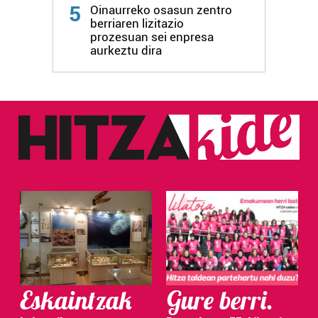
5
Oinaurreko osasun zentro
berriaren lizitazio
prozesuan sei enpresa
aurkeztu dira
Eskaintzak
Gure berri.