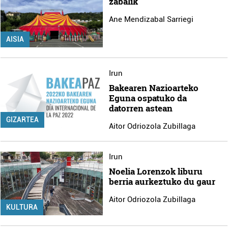
zabalik
Ane Mendizabal Sarriegi
AISIA
Irun
Bakearen Nazioarteko
Eguna ospatuko da
datorren astean
GIZARTEA
Aitor Odriozola Zubillaga
Irun
Noelia Lorenzok liburu
berria aurkeztuko du gaur
Aitor Odriozola Zubillaga
KULTURA