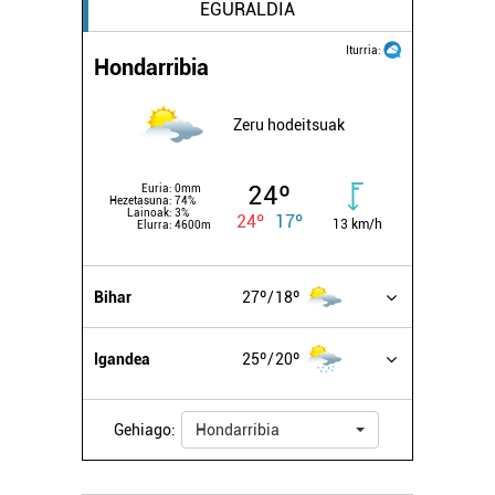
EGURALDIA
Iturria:
Hondarribia
Zeru hodeitsuak
24º
Euria:
0mm
Hezetasuna:
74%
Lainoak:
3%
24º
17º
13 km/h
Elurra:
4600m
Bihar
27º
18º
Igandea
25º
20º
Gehiago:
Hondarribia