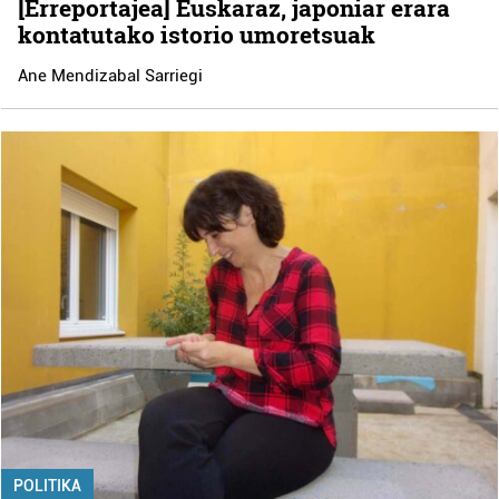
[Erreportajea] Euskaraz, japoniar erara
kontatutako istorio umoretsuak
Ane Mendizabal Sarriegi
POLITIKA