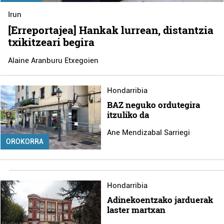
Irun
[Erreportajea] Hankak lurrean, distantzia
txikitzeari begira
Alaine Aranburu Etxegoien
Hondarribia
BAZ neguko ordutegira
itzuliko da
Ane Mendizabal Sarriegi
OROKORRA
Hondarribia
Adinekoentzako jarduerak
laster martxan