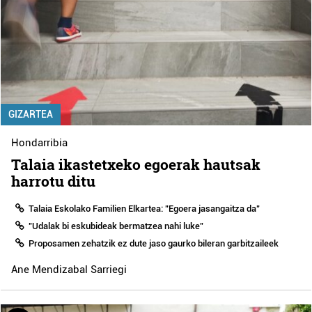
GIZARTEA
Hondarribia
Talaia ikastetxeko egoerak hautsak
harrotu ditu
Talaia Eskolako Familien Elkartea: "Egoera jasangaitza da"
"Udalak bi eskubideak bermatzea nahi luke"
Proposamen zehatzik ez dute jaso gaurko bileran garbitzaileek
Ane Mendizabal Sarriegi