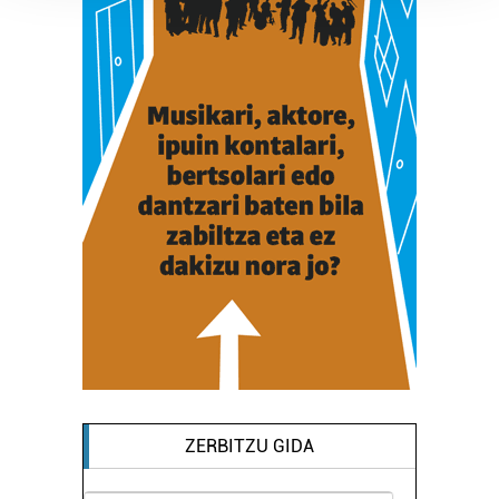
Guk eta gure bazkideek zure datu pertsonalak
prozesatzen ditugu, zure IP zenbakia, besteak beste,
teknologia erabiliz, cookieak adibidez, iragarki eta eduki
pertsonalizatuak eskaintzeko, iragarkiak eta edukia
neurtzeko, jendeari buruzko informazioa biltzeko eta
produktuak garatzeko. Zure datuak nork eta zertarako
erabiltzen dituen hauta dezakezu.
Bazkide batzuek ez dizute baimenik eskatzen, eta beren
interes komertzial legitimoetan babesten dira. Ikusi gure
bazkideen zerrenda, beren ustez zein helburutarako
duten interes legitimoa eta horren aurka nola egin
dezakezun ikusteko.
Lortu zure datu pertsonalak prozesatzeko moduari
buruzko informazio gehiago eta ezarri zure lehentasunak
datuen atalean. Edozein unetan alda edo ken dezakezu
ZERBITZU GIDA
zure baimena Cookieen adierazpenean.