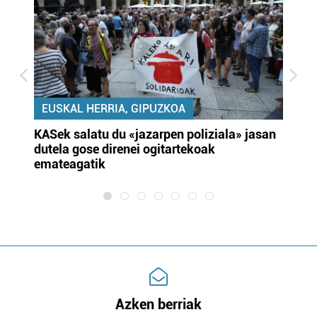
EUSKAL HERRIA, GIPUZKOA
KASek salatu du «jazarpen poliziala» jasan
Pa
dutela gose direnei ogitartekoak
da
emateagatik
«s
Azken berriak