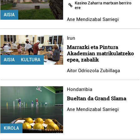
Kasino Zaharra martxan berriro
ere
AISIA
Ane Mendizabal Sarriegi
Irun
Marrazki eta Pintura
Akademian matrikulatzeko
epea, zabalik
AISIA
KULTURA
Aitor Odriozola Zubillaga
Hondarribia
Bueltan da Grand Slama
Ane Mendizabal Sarriegi
KIROLA