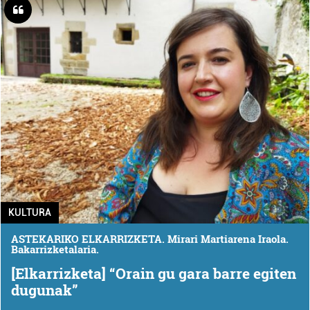
KULTURA
ASTEKARIKO ELKARRIZKETA. Mirari Martiarena Iraola.
Bakarrizketalaria.
[Elkarrizketa] “Orain gu gara barre egiten
dugunak”