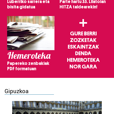
Luberriko sarrera eta
Parte hartu 33. Lilatoian
bisita gidatua
HITZA taldearekin!
+
GURE BERRI
ZOZKETAK
ESKAINTZAK
Hemeroteka
DENDA
HEMEROTEKA
Papereko zenbakiak
NOR GARA
PDF formatuan
Gipuzkoa