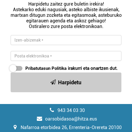
Harpidetu zaitez gure buletin irekira!
Astekarko eduki nagusiak, asteko albiste ikusienak,
martxan ditugun zozketa eta egitasmoak, asteburuko
egitarauen agenda eta askoz gehiago!
Ostiralero zure posta elektronikoan.
Pribatutasun Politika
irakurri eta onartzen dut.
Harpidetu
943 34 03 30
oarsobidasoa@hitza.eus
Nafarroa etorbidea 26, Errenteria-Orereta 20100