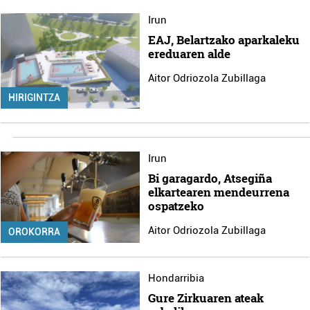
Irun
EAJ, Belartzako aparkaleku
ereduaren alde
Aitor Odriozola Zubillaga
HIRIGINTZA
Irun
Bi garagardo, Atsegiña
elkartearen mendeurrena
ospatzeko
Aitor Odriozola Zubillaga
OROKORRA
Hondarribia
Gure Zirkuaren ateak