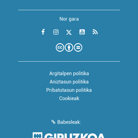
Nor gara
Argitalpen politika
Aniztasun politika
Pribatutasun politika
Cookieak
Babesleak: