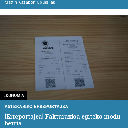
Mattin Kazabon Cousillas
EKONOMIA
ASTEKARIKO ERREPORTAJEA.
[Erreportajea] Fakturazioa egiteko modu
berria