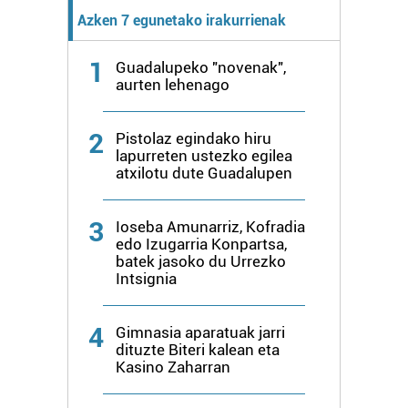
Azken 7 egunetako irakurrienak
1
Guadalupeko "novenak",
aurten lehenago
2
Pistolaz egindako hiru
lapurreten ustezko egilea
atxilotu dute Guadalupen
3
Ioseba Amunarriz, Kofradia
edo Izugarria Konpartsa,
batek jasoko du Urrezko
Intsignia
4
Gimnasia aparatuak jarri
dituzte Biteri kalean eta
Kasino Zaharran