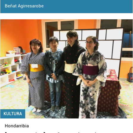
Beñat Agirresarobe
KULTURA
Hondarribia