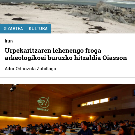
GIZARTEA
KULTURA
Irun
Urpekaritzaren lehenengo froga
arkeologikoei buruzko hitzaldia Oiasson
Aitor Odriozola Zubillaga