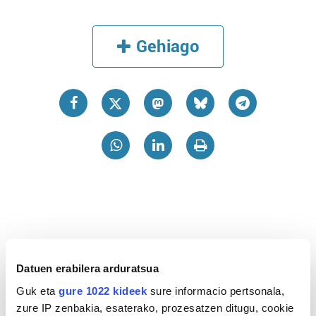
Gehiago
Datuen erabilera arduratsua
Guk eta
gure 1022 kideek
sure informacio pertsonala,
zure IP zenbakia, esaterako, prozesatzen ditugu, cookie