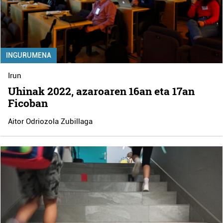
INGURUMENA
Irun
Uhinak 2022, azaroaren 16an eta 17an
Ficoban
Aitor Odriozola Zubillaga