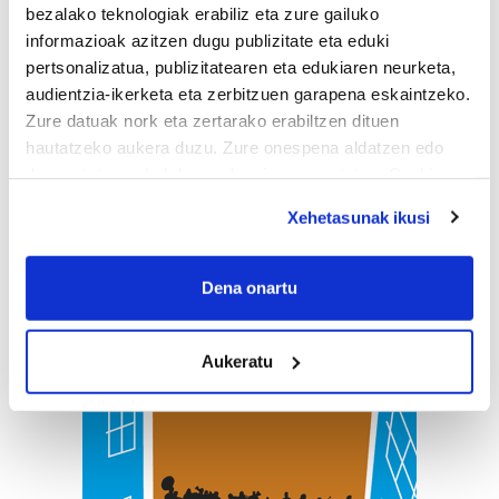
bezalako teknologiak erabiliz eta zure gailuko
informazioak azitzen dugu publizitate eta eduki
pertsonalizatua, publizitatearen eta edukiaren neurketa,
audientzia-ikerketa eta zerbitzuen garapena eskaintzeko.
Zure datuak nork eta zertarako erabiltzen dituen
hautatzeko aukera duzu. Zure onespena aldatzen edo
deuseztatzen ahal duzu edozein momentutan, Cookie
deklaraziotik edo Privacy triggerean klikatuz.
Xehetasunak ikusi
If you allow, we would also like to:
Collect information about your geographical
Dena onartu
location which can be accurate to within several
meters
Aukeratu
Identify your device by actively scanning it for
specific characteristics (fingerprinting)
Find out more about how your personal data is processed
and set your preferences in the
details section
.