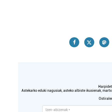
Harpidetu
Astekarko eduki nagusiak, asteko albiste ikusienak, mar
Ostirale