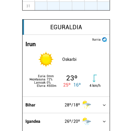
31
1
2
3
4
5
6
EGURALDIA
Iturria:
Irun
Oskarbi
23º
Euria:
0mm
Hezetasuna:
72%
Lainoak:
0%
25º
16º
4 km/h
Elurra:
4500m
Bihar
28º
18º
Igandea
26º
20º