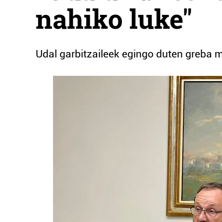
nahiko luke"
Udal garbitzaileek egingo duten greba