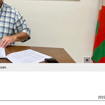
koan.
202