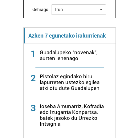
Gehiago:
Irun
Azken 7 egunetako irakurrienak
1
Guadalupeko "novenak",
aurten lehenago
2
Pistolaz egindako hiru
lapurreten ustezko egilea
atxilotu dute Guadalupen
3
Ioseba Amunarriz, Kofradia
edo Izugarria Konpartsa,
batek jasoko du Urrezko
Intsignia