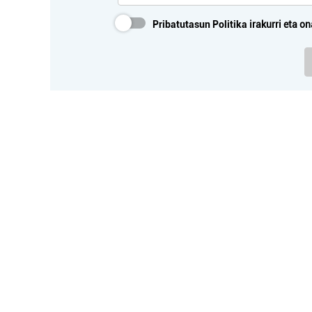
Pribatutasun Politika
irakurri eta on