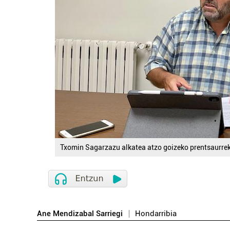
Txomin Sagarzazu alkatea atzo goizeko prentsaurre
Ane Mendizabal Sarriegi
Hondarribia