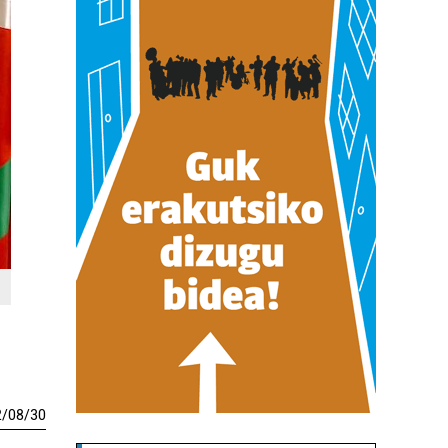
2
/
08
/
30