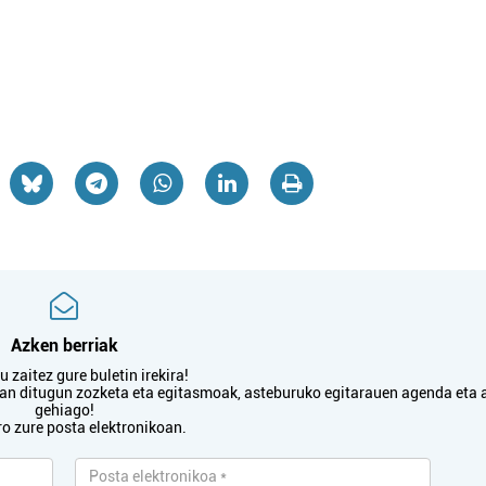
Azken berriak
 zaitez gure buletin irekira!
txan ditugun zozketa eta egitasmoak, asteburuko egitarauen agenda eta 
gehiago!
ro zure posta elektronikoan.