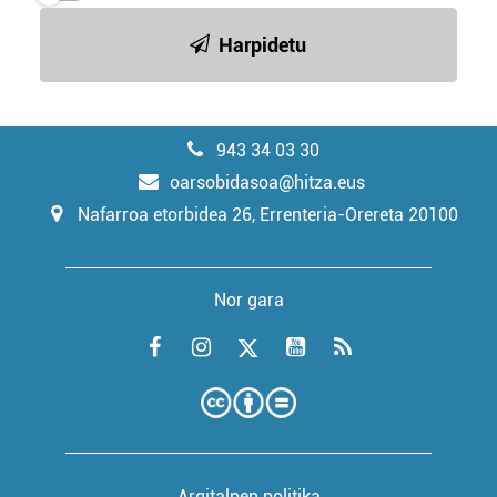
Harpidetu
943 34 03 30
oarsobidasoa@hitza.eus
Nafarroa etorbidea 26, Errenteria-Orereta 20100
Nor gara
Argitalpen politika