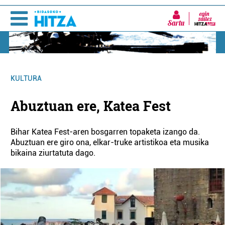
Sartu
KULTURA
Abuztuan ere, Katea Fest
Bihar Katea Fest-aren bosgarren topaketa izango da.
Abuztuan ere giro ona, elkar-truke artistikoa eta musika
bikaina ziurtatuta dago.