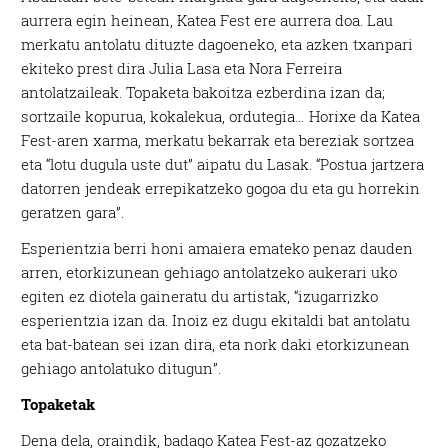
aurrera egin heinean, Katea Fest ere aurrera doa. Lau
merkatu antolatu dituzte dagoeneko, eta azken txanpari
ekiteko prest dira Julia Lasa eta Nora Ferreira
antolatzaileak. Topaketa bakoitza ezberdina izan da;
sortzaile kopurua, kokalekua, ordutegia… Horixe da Katea
Fest-aren xarma, merkatu bekarrak eta bereziak sortzea
eta “lotu dugula uste dut” aipatu du Lasak. “Postua jartzera
datorren jendeak errepikatzeko gogoa du eta gu horrekin
geratzen gara”.
Esperientzia berri honi amaiera emateko penaz dauden
arren, etorkizunean gehiago antolatzeko aukerari uko
egiten ez diotela gaineratu du artistak, “izugarrizko
esperientzia izan da. Inoiz ez dugu ekitaldi bat antolatu
eta bat-batean sei izan dira, eta nork daki etorkizunean
gehiago antolatuko ditugun”.
Topaketak
Dena dela, oraindik, badago Katea Fest-az gozatzeko