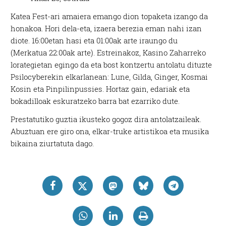
Katea Fest-ari amaiera emango dion topaketa izango da
honakoa. Hori dela-eta, izaera berezia eman nahi izan
diote. 16:00etan hasi eta 01:00ak arte iraungo du
(Merkatua 22:00ak arte). Estreinakoz, Kasino Zaharreko
lorategietan egingo da eta bost kontzertu antolatu dituzte
Psilocyberekin elkarlanean: Lune, Gilda, Ginger, Kosmai
Kosin eta Pinpilinpussies. Hortaz gain, edariak eta
bokadilloak eskuratzeko barra bat ezarriko dute.
Prestatutiko guztia ikusteko gogoz dira antolatzaileak.
Abuztuan ere giro ona, elkar-truke artistikoa eta musika
bikaina ziurtatuta dago.