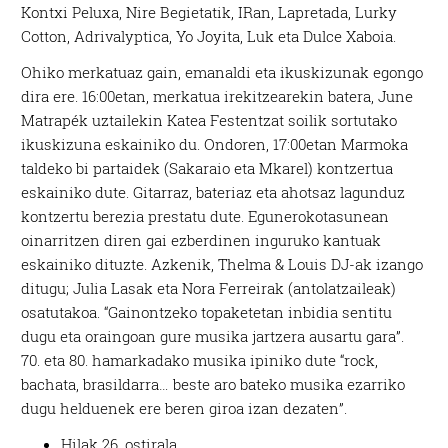
Kontxi Peluxa, Nire Begietatik, IRan, Lapretada, Lurky
Cotton, Adrivalyptica, Yo Joyita, Luk eta Dulce Xaboia.
Ohiko merkatuaz gain, emanaldi eta ikuskizunak egongo
dira ere. 16:00etan, merkatua irekitzearekin batera, June
Matrapék uztailekin Katea Festentzat soilik sortutako
ikuskizuna eskainiko du. Ondoren, 17:00etan Marmoka
taldeko bi partaidek (Sakaraio eta Mkarel) kontzertua
eskainiko dute. Gitarraz, bateriaz eta ahotsaz lagunduz
kontzertu berezia prestatu dute. Egunerokotasunean
oinarritzen diren gai ezberdinen inguruko kantuak
eskainiko dituzte. Azkenik, Thelma & Louis DJ-ak izango
ditugu; Julia Lasak eta Nora Ferreirak (antolatzaileak)
osatutakoa. “Gainontzeko topaketetan inbidia sentitu
dugu eta oraingoan gure musika jartzera ausartu gara”.
70. eta 80. hamarkadako musika ipiniko dute “rock,
bachata, brasildarra… beste aro bateko musika ezarriko
dugu helduenek ere beren giroa izan dezaten”.
Hilak 26, ostirala