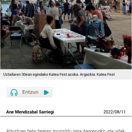
Uztailaren 30ean egindako Katea Fest azoka. Argazkia: Katea Fest
Ane Mendizabal Sarriegi
2022
/
08
/
11
Abuztuan bete-betean murgildu gara dagoeneko, eta udak