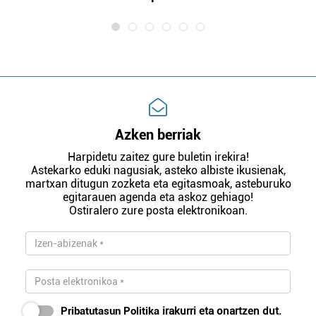
Azken berriak
Harpidetu zaitez gure buletin irekira!
Astekarko eduki nagusiak, asteko albiste ikusienak,
martxan ditugun zozketa eta egitasmoak, asteburuko
egitarauen agenda eta askoz gehiago!
Ostiralero zure posta elektronikoan.
Pribatutasun Politika
irakurri eta onartzen dut.