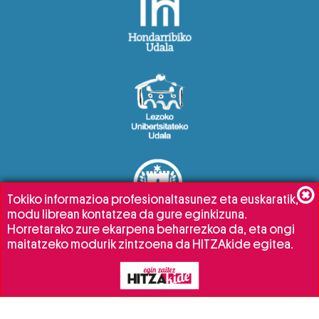
Tokiko informazioa profesionaltasunez eta euskaratik,
modu librean kontatzea da gure eginkizuna.
Horretarako zure ekarpena beharrezkoa da, eta ongi
maitatzeko modurik zintzoena da HITZAkide egitea.