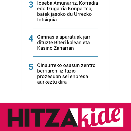
3
Ioseba Amunarriz, Kofradia
edo Izugarria Konpartsa,
batek jasoko du Urrezko
Intsignia
4
Gimnasia aparatuak jarri
dituzte Biteri kalean eta
Kasino Zaharran
5
Oinaurreko osasun zentro
berriaren lizitazio
prozesuan sei enpresa
aurkeztu dira