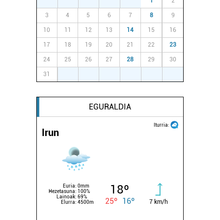
27
28
29
30
31
1
2
datuen atalean. Edozein unetan alda edo ken dezakezu
3
4
5
6
7
8
9
zure baimena Cookieen adierazpenean.
10
11
12
13
14
15
16
Webgune honek cookie propioak eta hirugarrenen cookie-
17
18
19
20
21
22
23
fitxategiak erabiltzen ditu. Zure esperientzia eta
24
25
26
27
28
29
30
zerbitzuak hobetzeko asmoz, cookie teknologiaz
31
1
2
3
4
5
6
baliatzen gara. Ohar hau onartuz gero, teknologia hori
erabiltzeko baimen esplizitua ematen diguzu.
Gehiago
irakurri
EGURALDIA
Iturria:
Irun
18º
Euria:
0mm
Hezetasuna:
100%
Lainoak:
69%
25º
16º
7 km/h
Elurra:
4500m