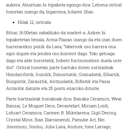
aukera. Abuztuan bi topaketa egongo dira. Lehena ostiral
honetan izango da, bigarrena, hilaren 26an.
Hilak 12, ostirala
Bihar, 16:00etan zabalduko da market-a. Azken bi
topaketetan bezala, Arma Plazan izango da eta izan duen
harrerarekin pozik da Lasa, “tabernek oso harrera ona
egin digute eta jendea oso kontent dago. Toki gehiago
dago eta alde horretatik, hobeto funtzionatzen duela uste
dut”. Ostiral honetan parte hartuko duten sortzaileak
Hondarribitik, Irundik, Donostiatik, Granadatik, Eibartik,
Burgostik, Zarauztik, Antzuolatik, Bilbotik eta Pasai
Antxotik datozte eta 25 postu ezarriko dituzte.
Parte hartzaileak honakoak dira: Banaka Ceramics, Wear
Banzai, Le Muguet Deco, Decastelart, Miriam Loidi,
Lohiart Ceramica, Carmen B. Mikelarena, Gigil Desing,
Crystal Mine, Iban Illarramendi, Pamube Art, Nei
Jonemuni, Soulsu, Julia Lasa, Andure, Ione Larrago,