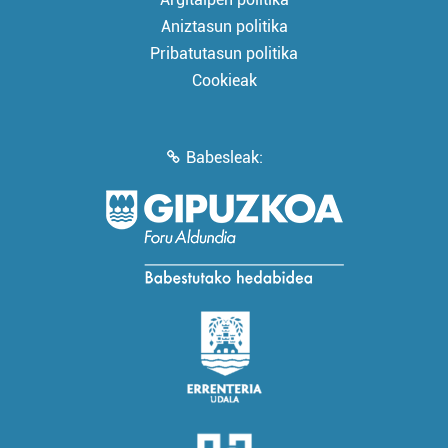
Aniztasun politika
Pribatutasun politika
Cookieak
Babesleak: