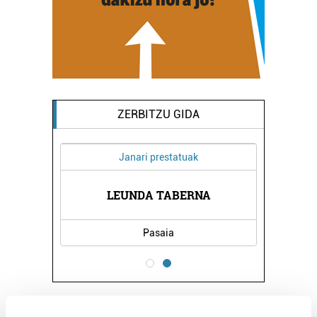
ZERBITZU GIDA
Janari prestatuak
LANBIDE
DEIKAG
LEUNDA TABERNA
Pasaia