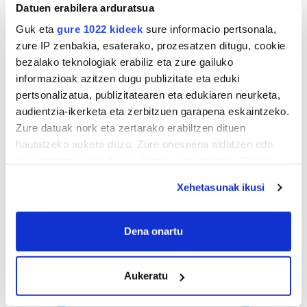
Datuen erabilera arduratsua
Guk eta
gure 1022 kideek
sure informacio pertsonala,
zure IP zenbakia, esaterako, prozesatzen ditugu, cookie
bezalako teknologiak erabiliz eta zure gailuko
informazioak azitzen dugu publizitate eta eduki
pertsonalizatua, publizitatearen eta edukiaren neurketa,
audientzia-ikerketa eta zerbitzuen garapena eskaintzeko.
Zure datuak nork eta zertarako erabiltzen dituen
hautatzeko aukera duzu. Zure onespena aldatzen edo
deuseztatzen ahal duzu edozein momentutan, Cookie
deklaraziotik edo Privacy triggerean klikatuz.
Xehetasunak ikusi
If you allow, we would also like to:
Collect information about your geographical
Dena onartu
location which can be accurate to within several
meters
Aukeratu
Identify your device by actively scanning it for
specific characteristics (fingerprinting)