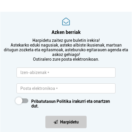
Azken berriak
Harpidetu zaitez gure buletin irekira!
Astekarko eduki nagusiak, asteko albiste ikusienak, martxan
ditugun zozketa eta egitasmoak, asteburuko egitarauen agenda eta
askoz gehiago!
Ostiralero zure posta elektronikoan.
Pribatutasun Politika
irakurri eta onartzen
dut.
Harpidetu