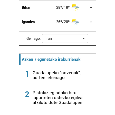
Bihar
28º
18º
Igandea
26º
20º
Gehiago:
Irun
Azken 7 egunetako irakurrienak
1
Guadalupeko "novenak",
aurten lehenago
2
Pistolaz egindako hiru
lapurreten ustezko egilea
atxilotu dute Guadalupen