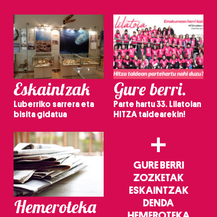
Eskaintzak
Gure berri.
Luberriko sarrera eta
Parte hartu 33. Lilatoian
bisita gidatua
HITZA taldearekin!
+
GURE BERRI
ZOZKETAK
ESKAINTZAK
Hemeroteka
DENDA
HEMEROTEKA