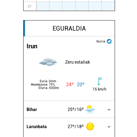
31
1
2
3
4
5
6
EGURALDIA
Iturria:
Irun
Zeru estaliak
Euria:
0mm
24º
20º
Hezetasuna:
75%
Elurra:
4300m
15 km/h
Bihar
25º
16º
Larunbata
27º
18º