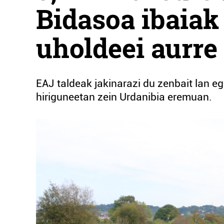
Bidasoa ibaiak
uholdeei aurre
EAJ taldeak jakinarazi du zenbait lan eg
hiriguneetan zein Urdanibia eremuan.