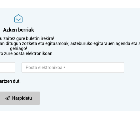
Azken berriak
 zaitez gure buletin irekira!
txan ditugun zozketa eta egitasmoak, asteburuko egitarauen agenda eta 
gehiago!
ro zure posta elektronikoan.
artzen dut.
Harpidetu