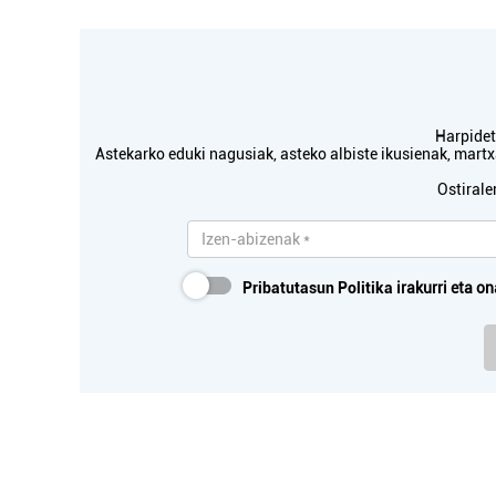
Harpidetu
Astekarko eduki nagusiak, asteko albiste ikusienak, mar
Ostirale
Pribatutasun Politika
irakurri eta on