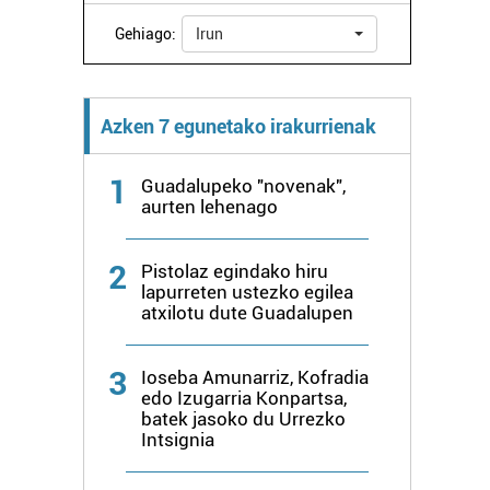
Gehiago:
Irun
Azken 7 egunetako irakurrienak
1
Guadalupeko "novenak",
aurten lehenago
2
Pistolaz egindako hiru
lapurreten ustezko egilea
atxilotu dute Guadalupen
3
Ioseba Amunarriz, Kofradia
edo Izugarria Konpartsa,
batek jasoko du Urrezko
Intsignia