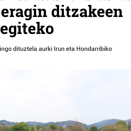
 eragin ditzakeen
 egiteko
ingo dituztela aurki Irun eta Hondarribiko