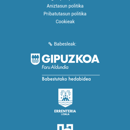
Aniztasun politika
Pribatutasun politika
Cookieak
Babesleak: