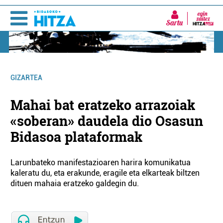
Sartu
GIZARTEA
Mahai bat eratzeko arrazoiak
«soberan» daudela dio Osasun
Bidasoa plataformak
Larunbateko manifestazioaren harira komunikatua
kaleratu du, eta erakunde, eragile eta elkarteak biltzen
dituen mahaia eratzeko galdegin du.