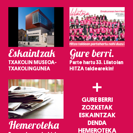
Eskaintzak
Gure berri.
TXAKOLIN MUSEOA-
Parte hartu 33. Lilatoian
TXAKOLINGUNEA
HITZA taldearekin!
+
GURE BERRI
ZOZKETAK
ESKAINTZAK
Hemeroteka
DENDA
HEMEROTEKA