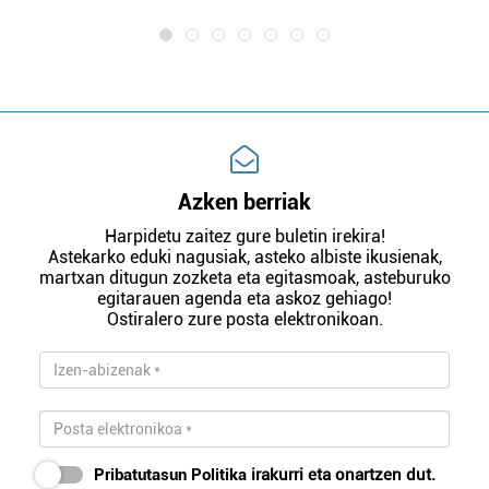
Azken berriak
Harpidetu zaitez gure buletin irekira!
Astekarko eduki nagusiak, asteko albiste ikusienak,
martxan ditugun zozketa eta egitasmoak, asteburuko
egitarauen agenda eta askoz gehiago!
Ostiralero zure posta elektronikoan.
Pribatutasun Politika
irakurri eta onartzen dut.