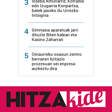
3
Ioseba Amunarriz, Kofradia
edo Izugarria Konpartsa,
batek jasoko du Urrezko
Intsignia
4
Gimnasia aparatuak jarri
dituzte Biteri kalean eta
Kasino Zaharran
5
Oinaurreko osasun zentro
berriaren lizitazio
prozesuan sei enpresa
aurkeztu dira