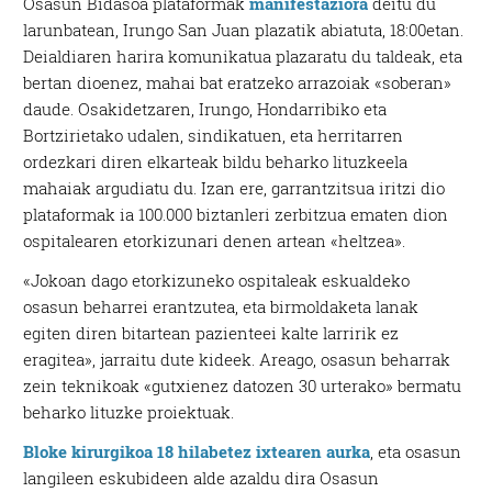
Osasun Bidasoa plataformak
manifestaziora
deitu du
larunbatean, Irungo San Juan plazatik abiatuta, 18:00etan.
Deialdiaren harira komunikatua plazaratu du taldeak, eta
bertan dioenez, mahai bat eratzeko arrazoiak «soberan»
daude. Osakidetzaren, Irungo, Hondarribiko eta
Bortzirietako udalen, sindikatuen, eta herritarren
ordezkari diren elkarteak bildu beharko lituzkeela
mahaiak argudiatu du. Izan ere, garrantzitsua iritzi dio
plataformak ia 100.000 biztanleri zerbitzua ematen dion
ospitalearen etorkizunari denen artean «heltzea».
«Jokoan dago etorkizuneko ospitaleak eskualdeko
osasun beharrei erantzutea, eta birmoldaketa lanak
egiten diren bitartean pazienteei kalte larririk ez
eragitea», jarraitu dute kideek. Areago, osasun beharrak
zein teknikoak «gutxienez datozen 30 urterako» bermatu
beharko lituzke proiektuak.
Bloke kirurgikoa 18 hilabetez ixtearen aurka
, eta osasun
langileen eskubideen alde azaldu dira Osasun