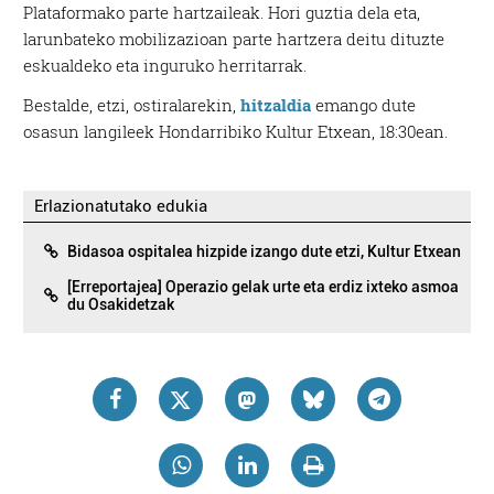
Plataformako parte hartzaileak. Hori guztia dela eta,
larunbateko mobilizazioan parte hartzera deitu dituzte
eskualdeko eta inguruko herritarrak.
Bestalde, etzi, ostiralarekin,
hitzaldia
emango dute
osasun langileek Hondarribiko Kultur Etxean, 18:30ean.
Erlazionatutako edukia
Bidasoa ospitalea hizpide izango dute etzi, Kultur Etxean
[Erreportajea] Operazio gelak urte eta erdiz ixteko asmoa
du Osakidetzak