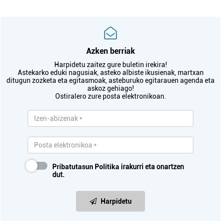
Azken berriak
Harpidetu zaitez gure buletin irekira!
Astekarko eduki nagusiak, asteko albiste ikusienak, martxan
ditugun zozketa eta egitasmoak, asteburuko egitarauen agenda eta
askoz gehiago!
Ostiralero zure posta elektronikoan.
Pribatutasun Politika
irakurri eta onartzen
dut.
Harpidetu