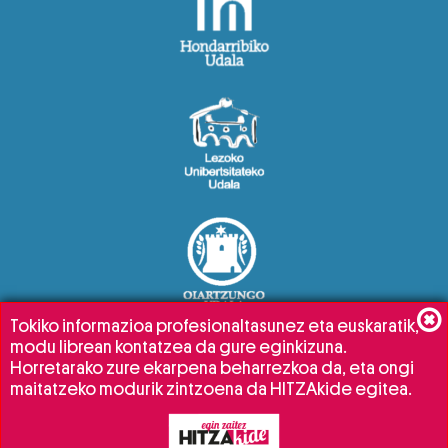
Tokiko informazioa profesionaltasunez eta euskaratik,
modu librean kontatzea da gure eginkizuna.
Horretarako zure ekarpena beharrezkoa da, eta ongi
maitatzeko modurik zintzoena da HITZAkide egitea.