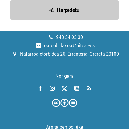
Harpidetu
943 34 03 30
oarsobidasoa@hitza.eus
Nafarroa etorbidea 26, Errenteria-Orereta 20100
Nor gara
Argitalpen politika