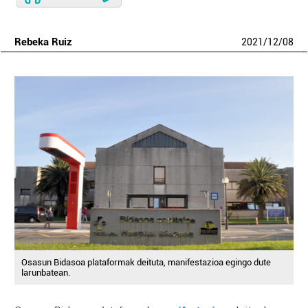
Rebeka Ruiz
2021
/
12
/
08
Osasun Bidasoa plataformak deituta, manifestazioa egingo dute
larunbatean.