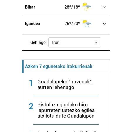
buruzko informazio gehiago eta ezarri zure lehentasunak
Bihar
28º
18º
datuen atalean. Edozein unetan alda edo ken dezakezu
zure baimena Cookieen adierazpenean.
Igandea
26º
20º
Webgune honek cookie propioak eta hirugarrenen cookie-
fitxategiak erabiltzen ditu. Zure esperientzia eta
Gehiago:
Irun
zerbitzuak hobetzeko asmoz, cookie teknologiaz
baliatzen gara. Ohar hau onartuz gero, teknologia hori
erabiltzeko baimen esplizitua ematen diguzu.
Gehiago
Azken 7 egunetako irakurrienak
irakurri
1
Guadalupeko "novenak",
aurten lehenago
2
Pistolaz egindako hiru
lapurreten ustezko egilea
atxilotu dute Guadalupen