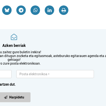
Azken berriak
 zaitez gure buletin irekira!
txan ditugun zozketa eta egitasmoak, asteburuko egitarauen agenda eta 
gehiago!
ro zure posta elektronikoan.
artzen dut.
Harpidetu