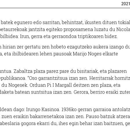
202
batek egunero edo sarritan, behintzat, ikusten dituen tokiak
 betaurrekoak jantzita egiteko proposamena luzatu du Nicol
lbidea: Irun, gerra eta gerraondoa triptikoaren bidez.
n hirian zer gertatu zen hobeto ezagutzeko aukera izango d
ia, eta ibilbidearen lehen pausoak Marijo Noges elkarte
ntua. Zabaltza plaza parez pare du bisitariak, eta plazaren
publikanoa. “Oso garrantzitsua izan zen. Herritarrak hornit
u du Nogesek. Orduan Pi I Margall deitzen zen plaza, eta
aketa batean suntsitua izan zen. Gerora, berriro eraiki zute
Museoak
Arropa dendak
ldean dago: Irungo Kasinoa. 1936ko gerran garraioa antolat
AOLA ITSAS KULTUR
n zuen eraikin bakarrenetakoa izan zen. Pauso batzuk atzera
KALIMA ARROPA D
FAKTORIA
beslaria gogora ekarri du, ihes egin behar izan baitzuen, ge