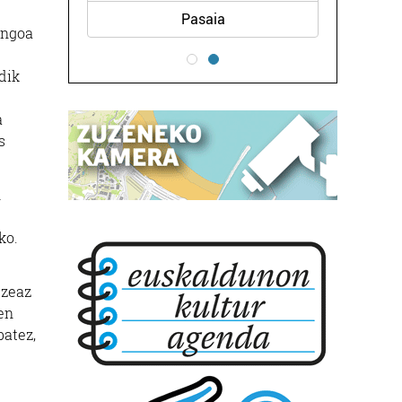
Pasaia
engoa
dik
a
s
n
ko.
tzeaz
en
batez,