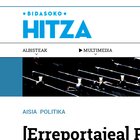
ALBISTEAK
MULTIMEDIA
AISIA
POLITIKA
[Erreportajea] 