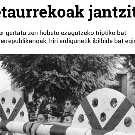
taurrekoak jantzi
r gertatu zen hobeto ezagutzeko triptiko bat
errepublikanoak, hiri erdigunetik ibilbide bat egi