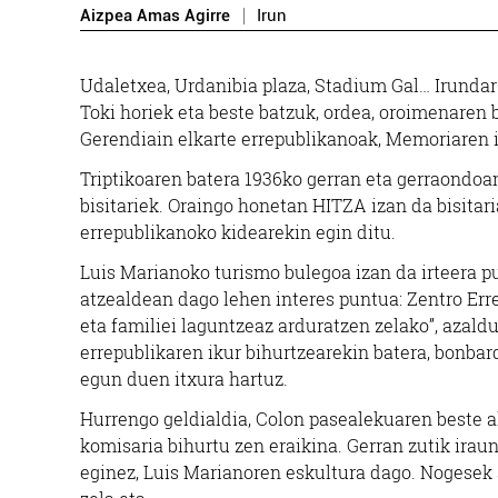
Aizpea Amas Agirre
Irun
Udaletxea, Urdanibia plaza, Stadium Gal… Irundar 
Toki horiek eta beste batzuk, ordea, oroimenaren
Gerendiain elkarte errepublikanoak, Memoriaren ibi
Triptikoaren batera 1936ko gerran eta gerraondoa
bisitariek. Oraingo honetan HITZA izan da bisitar
errepublikanoko kidearekin egin ditu.
Luis Marianoko turismo bulegoa izan da irteera pu
atzealdean dago lehen interes puntua: Zentro Erre
eta familiei laguntzeaz arduratzen zelako”, azald
errepublikaren ikur bihurtzearekin batera, bonbard
egun duen itxura hartuz.
Arropa dendak
Hurrengo geldialdia, Colon pasealekuaren beste a
ALB
komisaria bihurtu zen eraikina. Gerran zutik irau
KALIMA ARROPA DENDA
eginez, Luis Marianoren eskultura dago. Nogesek a