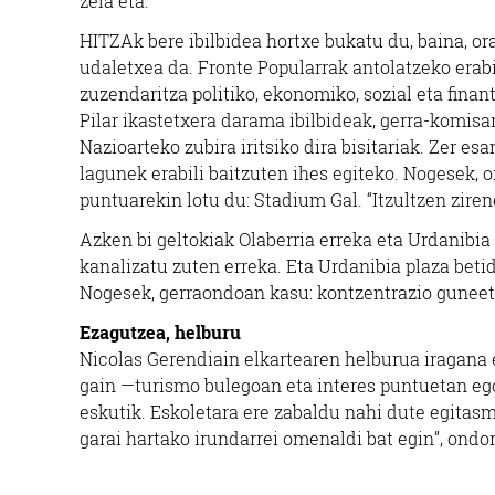
zela eta.
Errenteria-Orereta
HITZAk bere ibilbidea hortxe bukatu du, baina, ora
udaletxea da. Fronte Popularrak antolatzeko erabi
zuzendaritza politiko, ekonomiko, sozial eta finant
Pilar ikastetxera darama ibilbideak, gerra-komisari
Nazioarteko zubira iritsiko dira bisitariak. Zer e
lagunek erabili baitzuten ihes egiteko. Nogesek, o
puntuarekin lotu du: Stadium Gal. “Itzultzen zire
Azken bi geltokiak Olaberria erreka eta Urdanibia 
kanalizatu zuten erreka. Eta Urdanibia plaza beti
Nogesek, gerraondoan kasu: kontzentrazio guneeta
Ezagutzea, helburu
Nicolas Gerendiain elkartearen helburua iragana e
gain —turismo bulegoan eta interes puntuetan eg
eskutik. Eskoletara ere zabaldu nahi dute egitasmo
garai hartako irundarrei omenaldi bat egin”, ondo