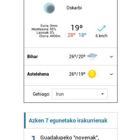
Oskarbi
19º
Euria:
0mm
Hezetasuna:
95%
Lainoak:
0%
28º
18º
6 km/h
Elurra:
4400m
Bihar
26º
20º
Astelehena
26º
19º
Gehiago:
Irun
Azken 7 egunetako irakurrienak
1
Guadalupeko "novenak",