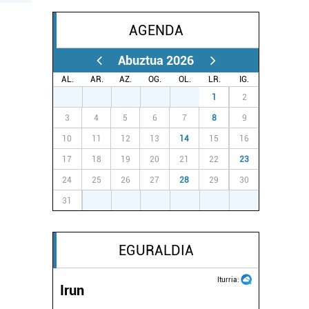
AGENDA
Abuztua 2026
AL.
AR.
AZ.
OG.
OL.
LR.
IG.
27
28
29
30
31
1
2
3
4
5
6
7
8
9
10
11
12
13
14
15
16
17
18
19
20
21
22
23
24
25
26
27
28
29
30
31
1
2
3
4
5
6
EGURALDIA
Iturria:
Irun