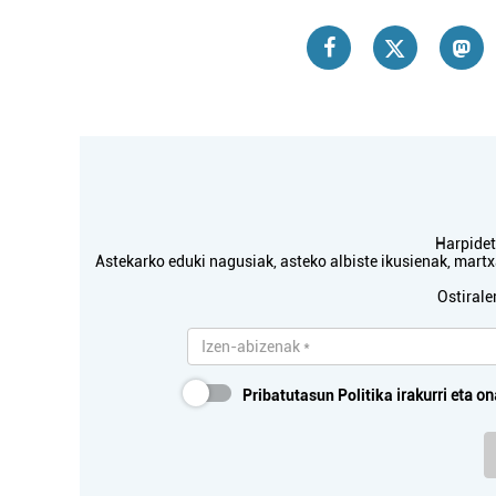
Harpidetu
Astekarko eduki nagusiak, asteko albiste ikusienak, mar
Ostirale
Pribatutasun Politika
irakurri eta on