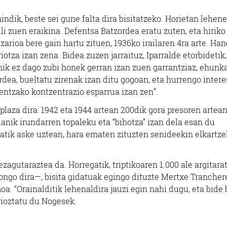
Pasaia
Errenteria-Orereta
indik, beste sei gune falta dira bisitatzeko. Horietan lehen
li zuen eraikina. Defentsa Batzordea eratu zuten, eta hiriko
zarioa bere gain hartu zituen, 1936ko irailaren 4ra arte. Han
otza izan zena. Bidea zuzen jarraituz, Iparralde etorbidetik,
sanik ez dago zubi honek gerran izan zuen garrantziaz, ehunk
rdea, bueltatu zirenak izan ditu gogoan, eta hurrengo intere
nentzako kontzentrazio esparrua izan zen”.
plaza dira: 1942 eta 1944 artean 200dik gora presoren artea
danik irundarren topaleku eta “bihotza” izan dela esan du
tik aske uztean, hara ematen zituzten senideekin elkartze
zagutaraztea da. Horregatik, triptikoaren 1.000 ale argitara
ongo dira—, bisita gidatuak egingo dituzte Mertxe Trancher
a. “Orainalditik lehenaldira jauzi egin nahi dugu, eta bide 
rioztatu du Nogesek.