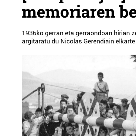
memoriaren be
1936ko gerran eta gerraondoan hirian ze
argitaratu du Nicolas Gerendiain elkarte 