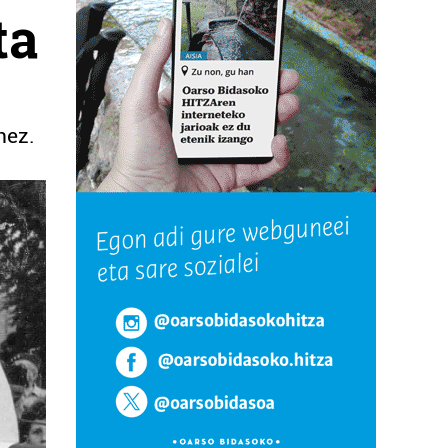
ta
nez.