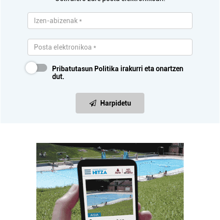
Pribatutasun Politika
irakurri eta onartzen
dut.
Harpidetu