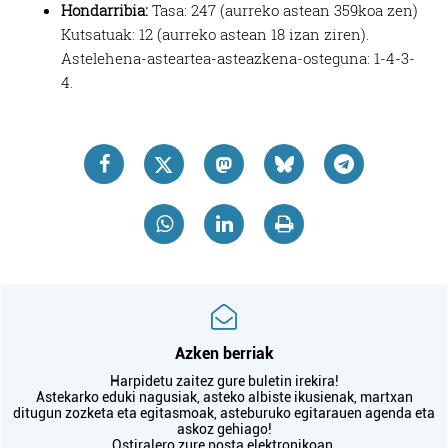
Hondarribia:
Tasa: 247 (aurreko astean 359koa zen)
Kutsatuak: 12 (aurreko astean 18 izan ziren).
Astelehena-asteartea-asteazkena-osteguna: 1-4-3-
4.
Azken berriak
Harpidetu zaitez gure buletin irekira!
Astekarko eduki nagusiak, asteko albiste ikusienak, martxan
ditugun zozketa eta egitasmoak, asteburuko egitarauen agenda eta
askoz gehiago!
Ostiralero zure posta elektronikoan.