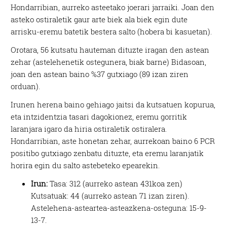
Hondarribian, aurreko asteetako joerari jarraiki. Joan den
asteko ostiraletik gaur arte biek ala biek egin dute
arrisku-eremu batetik bestera salto (hobera bi kasuetan).
Orotara, 56 kutsatu hauteman dituzte iragan den astean
zehar (astelehenetik ostegunera, biak barne) Bidasoan,
joan den astean baino %37 gutxiago (89 izan ziren
orduan).
Irunen herena baino gehiago jaitsi da kutsatuen kopurua,
eta intzidentzia tasari dagokionez, eremu gorritik
laranjara igaro da hiria ostiraletik ostiralera.
Hondarribian, aste honetan zehar, aurrekoan baino 6 PCR
positibo gutxiago zenbatu dituzte, eta eremu laranjatik
horira egin du salto astebeteko epearekin.
Irun:
Tasa: 312 (aurreko astean 431koa zen)
Kutsatuak: 44 (aurreko astean 71 izan ziren).
Astelehena-asteartea-asteazkena-osteguna: 15-9-
13-7.