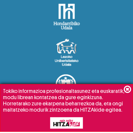
Tokiko informazioa profesionaltasunez eta euskaratik,
modu librean kontatzea da gure eginkizuna.
Horretarako zure ekarpena beharrezkoa da, eta ongi
maitatzeko modurik zintzoena da HITZAkide egitea.