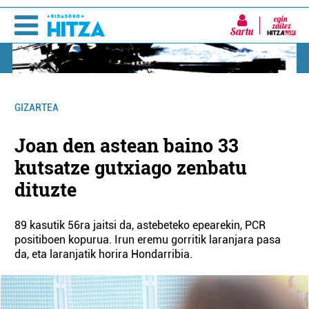
Sartu
GIZARTEA
Joan den astean baino 33
kutsatze gutxiago zenbatu
dituzte
89 kasutik 56ra jaitsi da, astebeteko epearekin, PCR
positiboen kopurua. Irun eremu gorritik laranjara pasa
da, eta laranjatik horira Hondarribia.