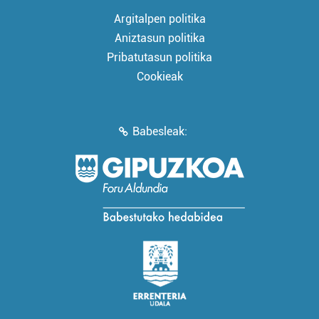
Argitalpen politika
Aniztasun politika
Pribatutasun politika
Cookieak
Babesleak: