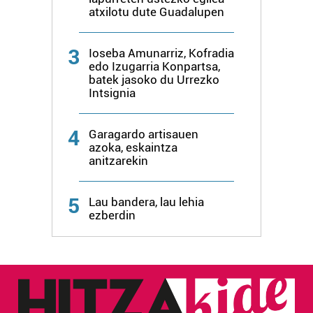
atxilotu dute Guadalupen
3
Ioseba Amunarriz, Kofradia
edo Izugarria Konpartsa,
batek jasoko du Urrezko
Intsignia
4
Garagardo artisauen
azoka, eskaintza
anitzarekin
5
Lau bandera, lau lehia
ezberdin