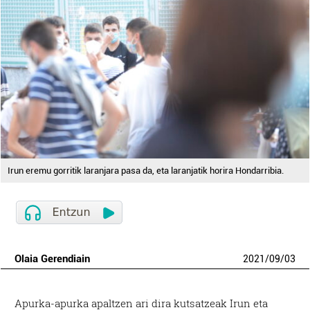
Irun eremu gorritik laranjara pasa da, eta laranjatik horira Hondarribia.
Olaia Gerendiain
2021
/
09
/
03
Apurka-apurka apaltzen ari dira kutsatzeak Irun eta