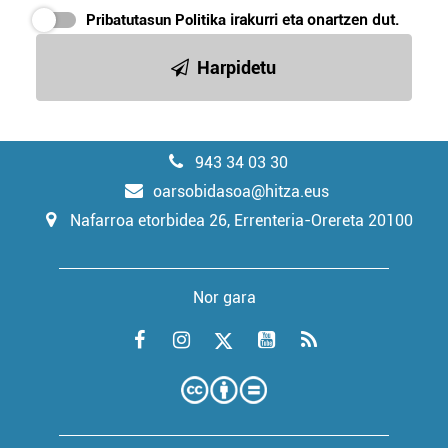
Pribatutasun Politika
irakurri eta onartzen dut.
Harpidetu
943 34 03 30
oarsobidasoa@hitza.eus
Nafarroa etorbidea 26, Errenteria-Orereta 20100
Nor gara