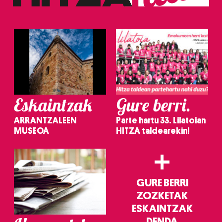
Eskaintzak
Gure berri.
ARRANTZALEEN
Parte hartu 33. Lilatoian
MUSEOA
HITZA taldearekin!
+
GURE BERRI
ZOZKETAK
ESKAINTZAK
DENDA