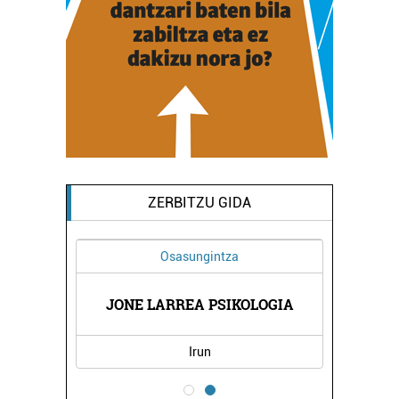
ZERBITZU GIDA
Osasungintza
NTINA
JONE LARREA PSIKOLOGIA
TXIR
Irun