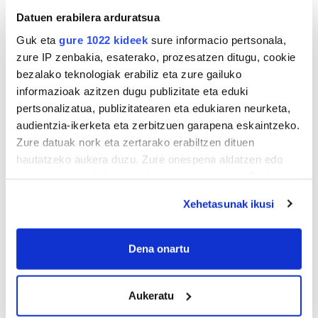
Datuen erabilera arduratsua
Guk eta
gure 1022 kideek
sure informacio pertsonala,
zure IP zenbakia, esaterako, prozesatzen ditugu, cookie
bezalako teknologiak erabiliz eta zure gailuko
informazioak azitzen dugu publizitate eta eduki
pertsonalizatua, publizitatearen eta edukiaren neurketa,
audientzia-ikerketa eta zerbitzuen garapena eskaintzeko.
Zure datuak nork eta zertarako erabiltzen dituen
hautatzeko aukera duzu. Zure onespena aldatzen edo
deuseztatzen ahal duzu edozein momentutan, Cookie
deklaraziotik edo Privacy triggerean klikatuz.
Xehetasunak ikusi
If you allow, we would also like to:
Collect information about your geographical
Dena onartu
location which can be accurate to within several
meters
AGENDA
Aukeratu
Identify your device by actively scanning it for
specific characteristics (fingerprinting)