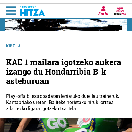
Sartu
KIROLA
KAE 1 mailara igotzeko aukera
izango du Hondarribia B-k
asteburuan
Play-offa bi estropadatan lehiatuko dute lau traineruk,
Kantabriako uretan. Baliteke horietako hiruk lortzea
zilarrezko ligara igotzeko txartela.