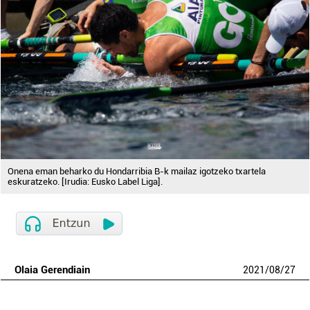
Onena eman beharko du Hondarribia B-k mailaz igotzeko txartela
eskuratzeko. [Irudia: Eusko Label Liga].
Olaia Gerendiain
2021
/
08
/
27