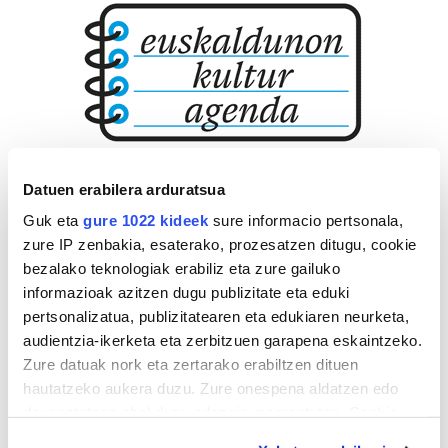
Datuen erabilera arduratsua
Guk eta
gure 1022 kideek
sure informacio pertsonala,
zure IP zenbakia, esaterako, prozesatzen ditugu, cookie
bezalako teknologiak erabiliz eta zure gailuko
informazioak azitzen dugu publizitate eta eduki
pertsonalizatua, publizitatearen eta edukiaren neurketa,
audientzia-ikerketa eta zerbitzuen garapena eskaintzeko.
Zure datuak nork eta zertarako erabiltzen dituen
hautatzeko aukera duzu. Zure onespena aldatzen edo
deuseztatzen ahal duzu edozein momentutan, Cookie
deklaraziotik edo Privacy triggerean klikatuz.