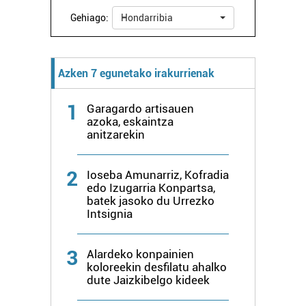
Gehiago:
Hondarribia
Azken 7 egunetako irakurrienak
1
Garagardo artisauen
azoka, eskaintza
anitzarekin
2
Ioseba Amunarriz, Kofradia
edo Izugarria Konpartsa,
batek jasoko du Urrezko
Intsignia
3
Alardeko konpainien
koloreekin desfilatu ahalko
dute Jaizkibelgo kideek