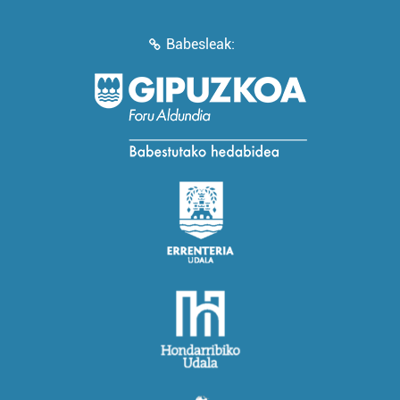
Babesleak: