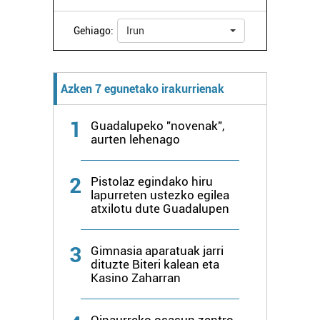
zure baimena Cookieen adierazpenean.
Gehiago:
Irun
Webgune honek cookie propioak eta hirugarrenen cookie-
fitxategiak erabiltzen ditu. Zure esperientzia eta
zerbitzuak hobetzeko asmoz, cookie teknologiaz
Azken 7 egunetako irakurrienak
baliatzen gara. Ohar hau onartuz gero, teknologia hori
erabiltzeko baimen esplizitua ematen diguzu.
Gehiago
1
Guadalupeko "novenak",
irakurri
aurten lehenago
2
Pistolaz egindako hiru
lapurreten ustezko egilea
atxilotu dute Guadalupen
3
Gimnasia aparatuak jarri
dituzte Biteri kalean eta
Kasino Zaharran
Oinaurreko osasun zentro