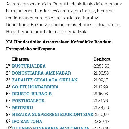
Azken estropadarekin, Busturialdeak ligako lehen postua
bermatu zuen bandera eskuratuz, eta hortaz, bigarren
mailara zuzenean igotzeko txartela eskuratuz.
Donostiarra B izan zen bigarren asteburuko lehia hartan.
Hona hemen larunbatekoaren emaitzak:
XV. Hondarribiko Arrantzaleen Kofradiako Bandera.
Estropadako sailkapena.
Elkartea
Denbora
1º
BUSTURIALDEA
20:53,66
2º
DONOSTIARRA-AMENABAR
21:00,58
3º
ZARAUTZ-GESALAGA-OKELAN
21:09,17
4º
GO-FIT HONDARRIBIA
21:12,99
5º
DEUSTO-BILBAO B
21:16,05
6º
PORTUGALETE
21:31,75
7º
MUTRIKU
21:34,55
8º
HIBAIKA SUSPERREGI EDUKIONTZIAK
21:50,09
9º
IRC SANTOÑA
22:30,47
10º
ILLUNBE-FUNERARIA VASCONGADA
22:50,48