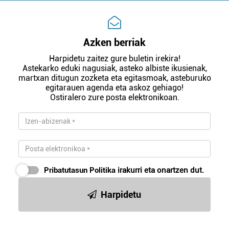
Azken berriak
Harpidetu zaitez gure buletin irekira!
Astekarko eduki nagusiak, asteko albiste ikusienak,
martxan ditugun zozketa eta egitasmoak, asteburuko
egitarauen agenda eta askoz gehiago!
Ostiralero zure posta elektronikoan.
Pribatutasun Politika
irakurri eta onartzen dut.
Harpidetu