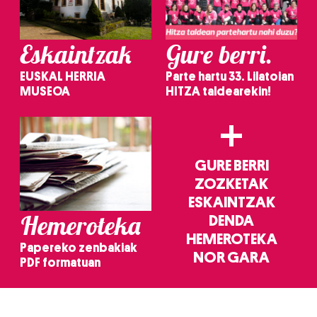
Eskaintzak
Gure berri.
EUSKAL HERRIA
Parte hartu 33. Lilatoian
MUSEOA
HITZA taldearekin!
+
GURE BERRI
ZOZKETAK
ESKAINTZAK
Hemeroteka
DENDA
HEMEROTEKA
Papereko zenbakiak
NOR GARA
PDF formatuan