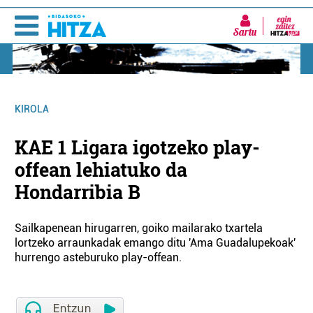
Sartu
KIROLA
KAE 1 Ligara igotzeko play-
offean lehiatuko da
Hondarribia B
Sailkapenean hirugarren, goiko mailarako txartela
lortzeko arraunkadak emango ditu 'Ama Guadalupekoak'
hurrengo asteburuko play-offean.