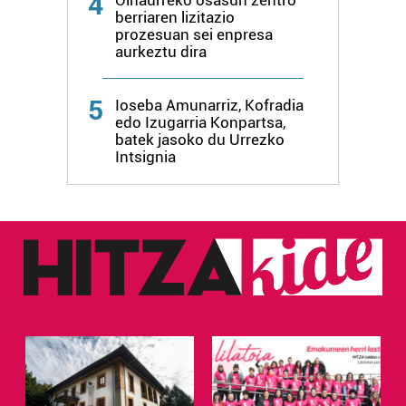
4
berriaren lizitazio
prozesuan sei enpresa
aurkeztu dira
5
Ioseba Amunarriz, Kofradia
edo Izugarria Konpartsa,
batek jasoko du Urrezko
Intsignia