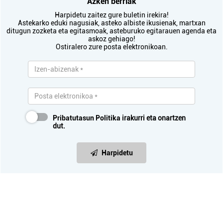
Azken berriak
Harpidetu zaitez gure buletin irekira!
Astekarko eduki nagusiak, asteko albiste ikusienak, martxan
ditugun zozketa eta egitasmoak, asteburuko egitarauen agenda eta
askoz gehiago!
Ostiralero zure posta elektronikoan.
Pribatutasun Politika
irakurri eta onartzen
dut.
Harpidetu