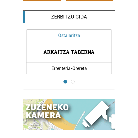
ZERBITZU GIDA
Ostalaritza
ETA
ARKAITZA TABERNA
LAB 
Errenteria-Orereta