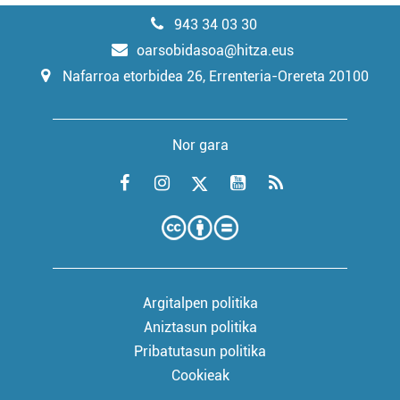
943 34 03 30
oarsobidasoa@hitza.eus
Nafarroa etorbidea 26, Errenteria-Orereta 20100
Nor gara
Argitalpen politika
Aniztasun politika
Pribatutasun politika
Cookieak