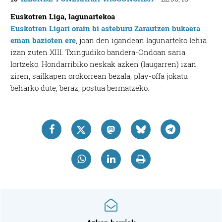
Euskotren Liga, lagunartekoa
Euskotren Ligari orain bi asteburu Zarautzen bukaera
eman bazioten ere
, joan den igandean lagunarteko lehia
izan zuten XIII. Txingudiko bandera-Ondoan saria
lortzeko. Hondarribiko neskak azken (laugarren) izan
ziren, sailkapen orokorrean bezala; play-offa jokatu
beharko dute, beraz, postua bermatzeko.