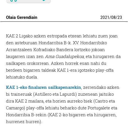
Olaia Gerendiain
2021
/
08
/
23
KAE 2 Ligako azken estropada etxean lehiatu zuen joan
den asteburuan Hondarribia B-k. XV. Hondarribiko
Arrantzaleen Kofradiako Bandera lortzeko jokoan
laugarren izan zen
Ama Guadalupekoa
, eta hirugarren da
sailkapen orokorrean. Azken horrek esan nahi du
berdeen bigarren taldeak
KAE 1-era igotzeko play-offa
lehiatuko du
ela.
KAE 1-eko finalaren sailkapenarekin
, zerrendako azken
bi traineruak (Astillero eta Lapurdi) zuzenean jaitsiko
dira KAE 2 mailara, eta horien aurreko biek (Castro eta
Camargo) play-offa lehiatu beharko dute Portugalete eta
Hondarribia B-rekin (KAE 2-ko bigarren eta hirugarren,
hurrenez hurren).