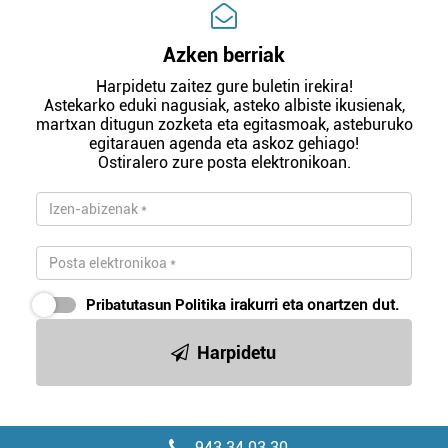
Azken berriak
Harpidetu zaitez gure buletin irekira!
Astekarko eduki nagusiak, asteko albiste ikusienak,
martxan ditugun zozketa eta egitasmoak, asteburuko
egitarauen agenda eta askoz gehiago!
Ostiralero zure posta elektronikoan.
Pribatutasun Politika
irakurri eta onartzen dut.
Harpidetu
943 34 03 30