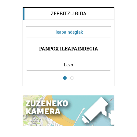
ZERBITZU GIDA
Ileapaindegiak
ESKOLA
PANPOX ILEAPAINDEGIA
HONDA
Lezo