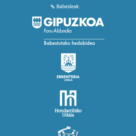
Babesleak: