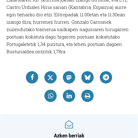
Castro Urdiales Hiria sariari (Kantabria, Espainia) aurre
egin beharko dio etzi. Estropadak 11:00etan eta 11:30ean
izango dira, hurrenez hurren. Gonzalo Carrionek
zuzendutako trainerua sailkapen nagusiaren hirugarren
postuan kokatuta dago, bigarren postuan kokatutako
Portugaletetik 1,34 puntura, eta lehen postuan dagoen
Busturialdea ontzitik 1,78ra.
Azken berriak