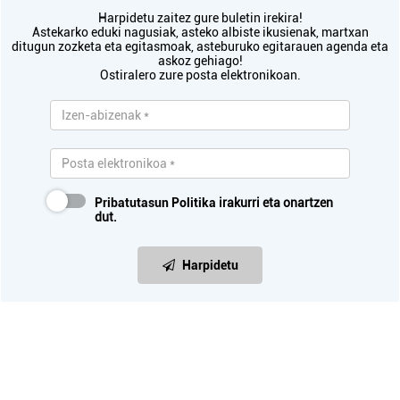
Harpidetu zaitez gure buletin irekira!
Astekarko eduki nagusiak, asteko albiste ikusienak, martxan
ditugun zozketa eta egitasmoak, asteburuko egitarauen agenda eta
askoz gehiago!
Ostiralero zure posta elektronikoan.
Pribatutasun Politika
irakurri eta onartzen
dut.
Harpidetu