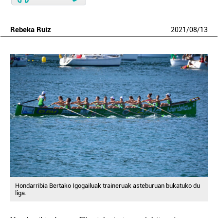
Rebeka Ruiz
2021
/
08
/
13
Hondarribia Bertako Igogailuak traineruak asteburuan bukatuko du
liga.