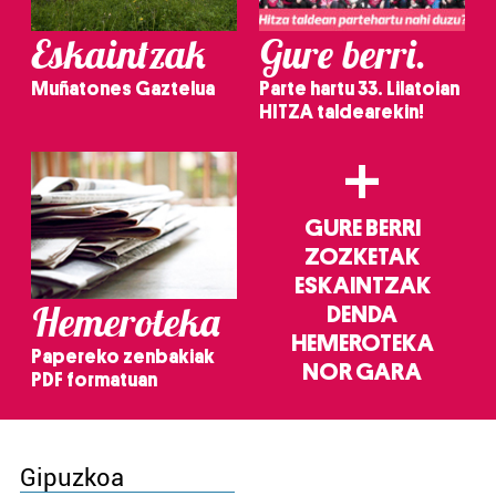
Eskaintzak
Gure berri.
Muñatones Gaztelua
Parte hartu 33. Lilatoian
HITZA taldearekin!
+
GURE BERRI
ZOZKETAK
ESKAINTZAK
Hemeroteka
DENDA
HEMEROTEKA
Papereko zenbakiak
NOR GARA
PDF formatuan
Gipuzkoa