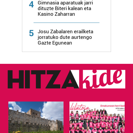
4
Gimnasia aparatuak jarri
dituzte Biteri kalean eta
Kasino Zaharran
5
Josu Zabalaren erailketa
jorratuko dute aurtengo
Gazte Egunean