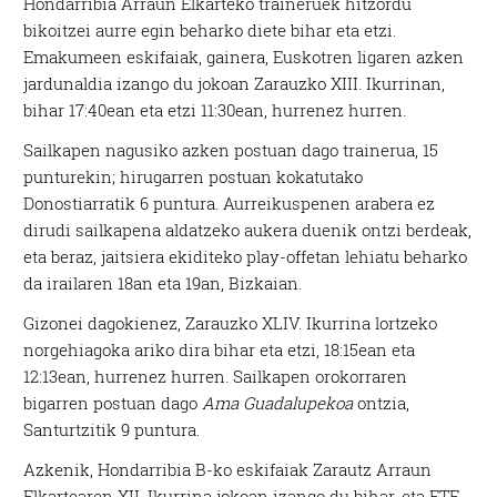
Hondarribia Arraun Elkarteko traineruek hitzordu
bikoitzei aurre egin beharko diete bihar eta etzi.
Emakumeen eskifaiak, gainera, Euskotren ligaren azken
jardunaldia izango du jokoan Zarauzko XIII. Ikurrinan,
bihar 17:40ean eta etzi 11:30ean, hurrenez hurren.
Sailkapen nagusiko azken postuan dago trainerua, 15
punturekin; hirugarren postuan kokatutako
Donostiarratik 6 puntura. Aurreikuspenen arabera ez
dirudi sailkapena aldatzeko aukera duenik ontzi berdeak,
eta beraz, jaitsiera ekiditeko play-offetan lehiatu beharko
da irailaren 18an eta 19an, Bizkaian.
Gizonei dagokienez, Zarauzko XLIV. Ikurrina lortzeko
norgehiagoka ariko dira bihar eta etzi, 18:15ean eta
12:13ean, hurrenez hurren. Sailkapen orokorraren
bigarren postuan dago
Ama Guadalupekoa
ontzia,
Santurtzitik 9 puntura.
Azkenik, Hondarribia B-ko eskifaiak Zarautz Arraun
Elkartearen XII. Ikurrina jokoan izango du bihar, eta ETE