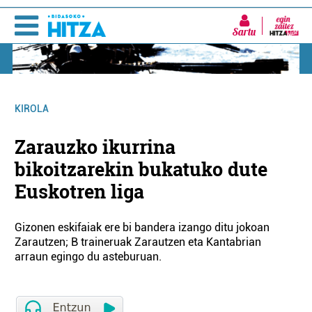
Sartu
KIROLA
Zarauzko ikurrina
bikoitzarekin bukatuko dute
Euskotren liga
Gizonen eskifaiak ere bi bandera izango ditu jokoan
Zarautzen; B traineruak Zarautzen eta Kantabrian
arraun egingo du asteburuan.