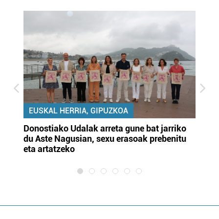
EUSKAL HERRIA, GIPUZKOA
Donostiako Udalak arreta gune bat jarriko
Ur
du Aste Nagusian, sexu erasoak prebenitu
es
eta artatzeko
lu