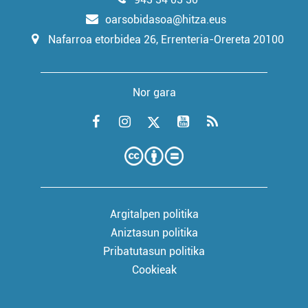
oarsobidasoa@hitza.eus
Nafarroa etorbidea 26, Errenteria-Orereta 20100
Nor gara
Argitalpen politika
Aniztasun politika
Pribatutasun politika
Cookieak