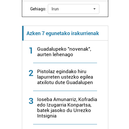
Gehiago:
Irun
Azken 7 egunetako irakurrienak
1
Guadalupeko "novenak",
aurten lehenago
2
Pistolaz egindako hiru
lapurreten ustezko egilea
atxilotu dute Guadalupen
3
Ioseba Amunarriz, Kofradia
edo Izugarria Konpartsa,
batek jasoko du Urrezko
Intsignia