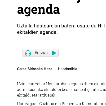
agenda
Uztaila hastearekin batera osatu du HIT
ekitaldien agenda.
Oarso Bidasoko Hitza
Hondarribia
Uztailean zehar Hondarribian egingo diren ekita
aurreikusitako ekitaldiei beste hainbat gehitu za
ekitaldi eta jarduerak.
Horrez gain, Gazteria eta Prebentzio Komunitari