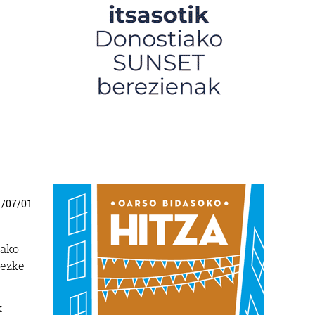
1
/
07
/
01
rako
tezke
k