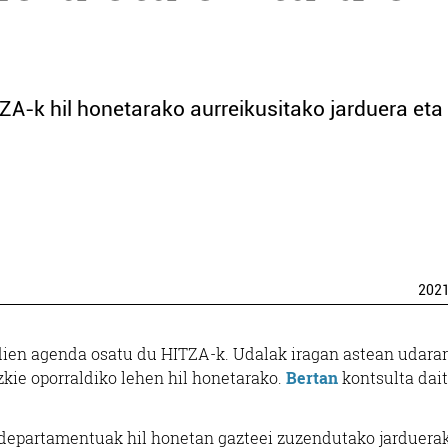
ZA-k hil honetarako aurreikusitako jarduera eta
202
ldien agenda osatu du HITZA-k. Udalak iragan astean udara
izkie oporraldiko lehen hil honetarako.
Bertan
kontsulta dai
o departamentuak hil honetan gazteei zuzendutako jarduera