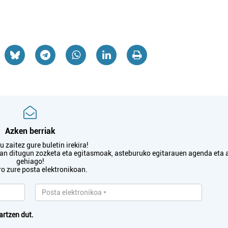
.
Azken berriak
 zaitez gure buletin irekira!
txan ditugun zozketa eta egitasmoak, asteburuko egitarauen agenda eta 
gehiago!
ro zure posta elektronikoan.
artzen dut.