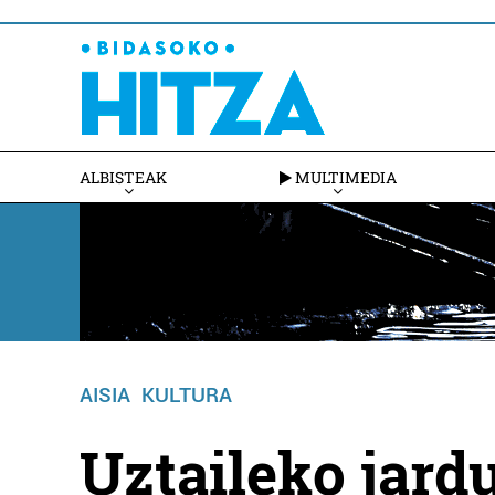
ALBISTEAK
MULTIMEDIA
AISIA
KULTURA
Uztaileko jardu