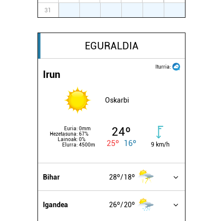
31
1
2
3
4
5
6
EGURALDIA
Iturria:
Irun
Oskarbi
24º
Euria:
0mm
Hezetasuna:
67%
Lainoak:
0%
25º
16º
9 km/h
Elurra:
4500m
Bihar
28º
18º
Igandea
26º
20º