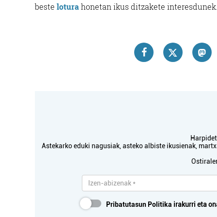
beste
lotura
honetan ikus ditzakete interesdunek
Harpidetu
Astekarko eduki nagusiak, asteko albiste ikusienak, mar
Ostirale
Pribatutasun Politika
irakurri eta on