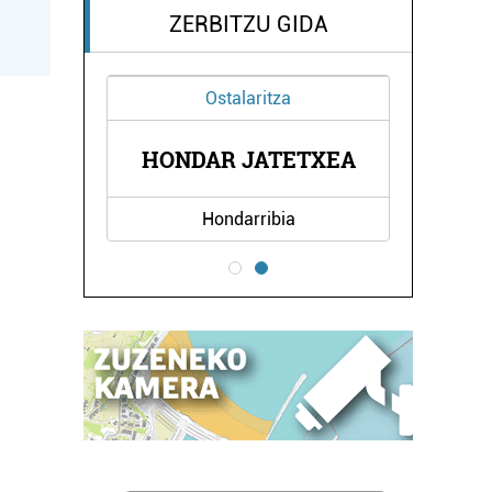
ZERBITZU GIDA
Ostalaritza
DIA
HONDAR JATETXEA
OB
Hondarribia