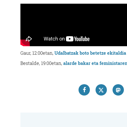
Osasungintza
BAT KIROL ETA OSASUN
ZENTROA
Gaur, 12:00etan,
Udalbatzak boto betetze ekitaldia
Irun
Bestalde, 19:00etan,
alarde bakar eta feministare