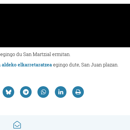
Aretoak
Osasungintza
BAT KIROL ETA OS
FICOBA
ZENTROA
egingo du San Martzial ermitan.
Irun
Irun
n aldeko elkarretaratzea
egingo dute, San Juan plazan.