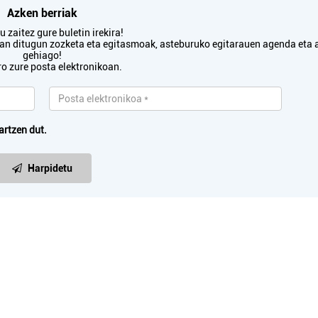
Azken berriak
 zaitez gure buletin irekira!
txan ditugun zozketa eta egitasmoak, asteburuko egitarauen agenda eta 
gehiago!
ro zure posta elektronikoan.
artzen dut.
Harpidetu