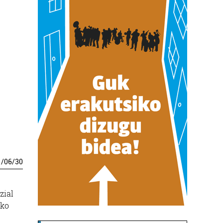
1
/
06
/
30
zial
eko