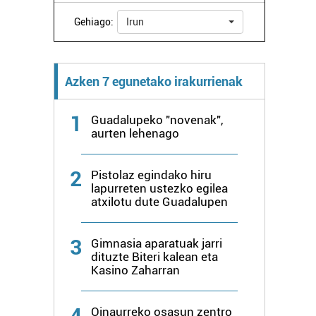
Gehiago:
Irun
Azken 7 egunetako irakurrienak
1
Guadalupeko "novenak",
aurten lehenago
2
Pistolaz egindako hiru
lapurreten ustezko egilea
atxilotu dute Guadalupen
3
Gimnasia aparatuak jarri
dituzte Biteri kalean eta
Kasino Zaharran
4
Oinaurreko osasun zentro