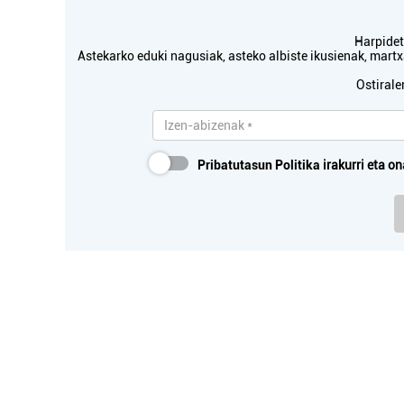
Harpidetu
Astekarko eduki nagusiak, asteko albiste ikusienak, mar
Ostirale
Pribatutasun Politika
irakurri eta on