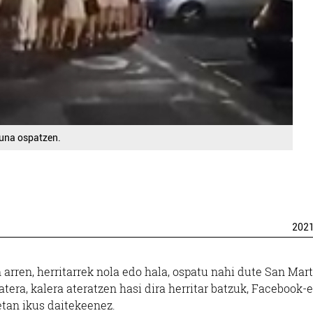
guna ospatzen.
202
n arren, herritarrek nola edo hala, ospatu nahi dute San Mart
tera, kalera ateratzen hasi dira herritar batzuk, Facebook-
etan ikus daitekeenez.