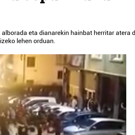
 alborada eta dianarekin hainbat herritar atera d
izeko lehen orduan.