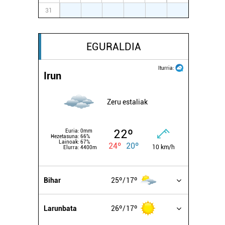
31
1
2
3
4
5
6
EGURALDIA
Iturria:
Irun
Zeru estaliak
22º
Euria:
0mm
Hezetasuna:
66%
Lainoak:
67%
24º
20º
10 km/h
Elurra:
4400m
Bihar
25º
17º
Larunbata
26º
17º