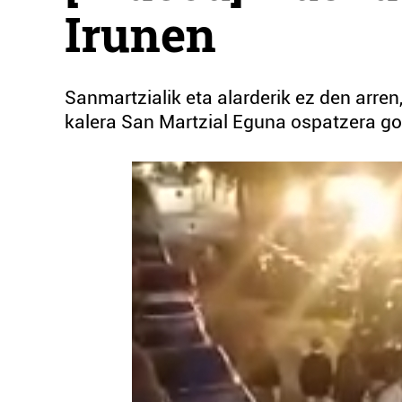
Irunen
Sanmartzialik eta alarderik ez den arren,
kalera San Martzial Eguna ospatzera go