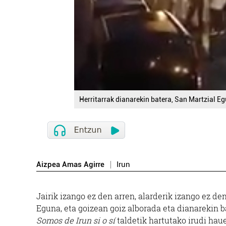
Herritarrak dianarekin batera, San Martzial E
Aizpea Amas Agirre
Irun
Jairik izango ez den arren, alarderik izango ez de
Eguna, eta goizean goiz alborada eta dianarekin ba
Somos de Irun si o sí
taldetik hartutako irudi hau