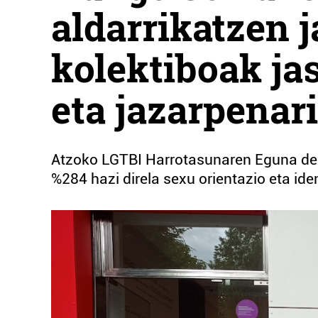
aldarrikatzen j
kolektiboak ja
eta jazarpenari
Atzoko LGTBI Harrotasunaren Eguna dela
%284 hazi direla sexu orientazio eta ide