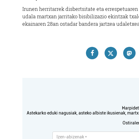
Irunen herritarrek disbertsitate eta errespetuare
udala martxan jarritako bisibilizazio ekintzak txa
ekainaren 28an ostadar bandera jartzea udaletxe
Harpidetu
Astekarko eduki nagusiak, asteko albiste ikusienak, mar
Ostirale