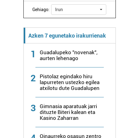
Gehiago:
Irun
Azken 7 egunetako irakurrienak
1
Guadalupeko "novenak",
aurten lehenago
2
Pistolaz egindako hiru
lapurreten ustezko egilea
atxilotu dute Guadalupen
3
Gimnasia aparatuak jarri
dituzte Biteri kalean eta
Kasino Zaharran
4
Oinaurreko osasun zentro