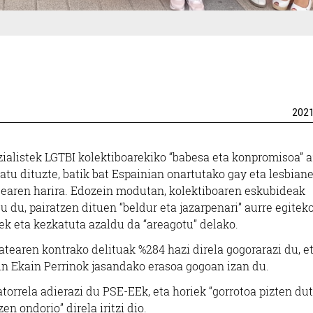
endak
Aretoak
EKODENDA
FICOBA
202
n
Irun
ialistek LGTBI kolektiboarekiko “babesa eta konpromisoa” 
tu dituzte, batik bat Espainian onartutako gay eta lesbian
egearen harira. Edozein modutan, kolektiboaren eskubideak
 du, pairatzen dituen “beldur eta jazarpenari” aurre egiteko
ek eta kezkatuta azaldu da “areagotu” delako.
atearen kontrako delituak %284 hazi direla gogorarazi du, e
rin Ekain Perrinok jasandako erasoa gogoan izan du.
torrela adierazi du PSE-EEk, eta horiek “gorrotoa pizten du
en ondorio” direla iritzi dio.