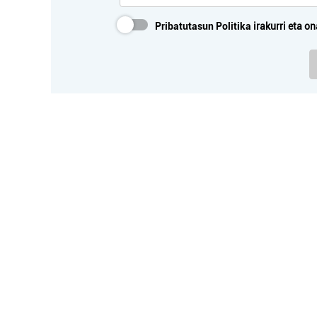
Pribatutasun Politika
irakurri eta on