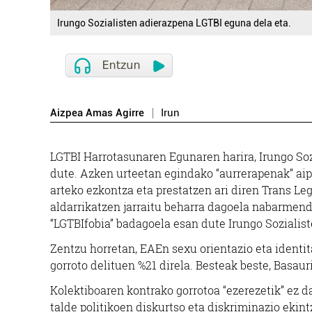
Irungo Sozialisten adierazpena LGTBI eguna dela eta.
Belar d
BELARRAK 
Aizpea Amas Agirre
Irun
Iru
LGTBI Harrotasunaren Egunaren harira, Irungo Soz
dute. Azken urteetan egindako “aurrerapenak” aipa
arteko ezkontza eta prestatzen ari diren Trans L
aldarrikatzen jarraitu beharra dagoela nabarmendu
“LGTBIfobia” badagoela esan dute Irungo Sozialist
Zentzu horretan, EAEn sexu orientazio eta identit
gorroto delituen %21 direla. Besteak beste, Basau
Kolektiboaren kontrako gorrotoa “ezerezetik” ez da
talde politikoen diskurtso eta diskriminazio ekintz