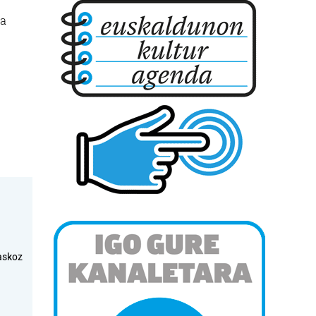
ta
askoz