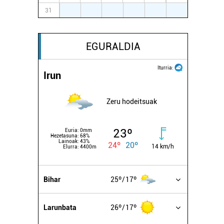
31
1
2
3
4
5
6
EGURALDIA
Iturria:
Irun
Zeru hodeitsuak
23º
Euria:
0mm
Hezetasuna:
68%
Lainoak:
43%
24º
20º
14 km/h
Elurra:
4400m
Bihar
25º
17º
Larunbata
26º
17º