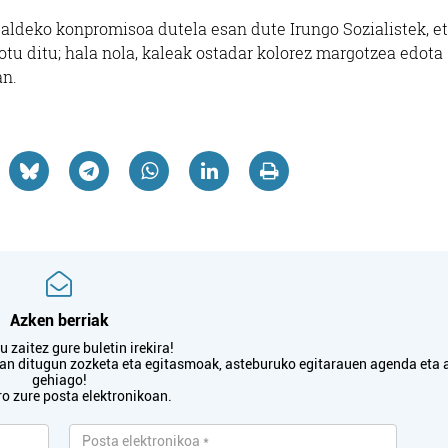
n aldeko konpromisoa dutela esan dute Irungo Sozialistek, e
lotu ditu; hala nola, kaleak ostadar kolorez margotzea edota
an.
Azken berriak
 zaitez gure buletin irekira!
txan ditugun zozketa eta egitasmoak, asteburuko egitarauen agenda eta 
gehiago!
ro zure posta elektronikoan.