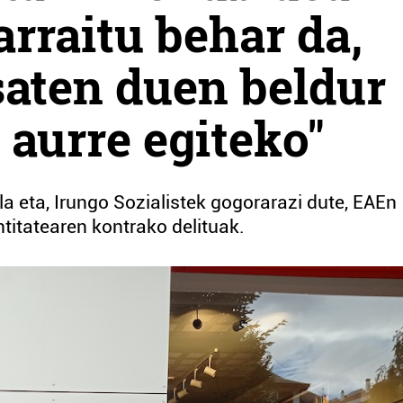
arraitu behar da,
saten duen beldur
 aurre egiteko"
 eta, Irungo Sozialistek gogorarazi dute, EAEn
ntitatearen kontrako delituak.