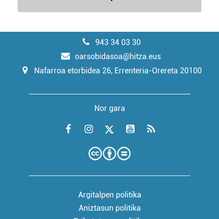
943 34 03 30
oarsobidasoa@hitza.eus
Nafarroa etorbidea 26, Errenteria-Orereta 20100
Nor gara
Argitalpen politika
Aniztasun politika