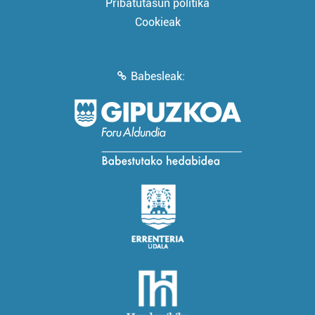
Pribatutasun politika
Cookieak
Babesleak: