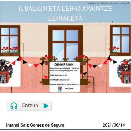
Imanol Saiz Gomez de Segura
2021
/
06
/
14