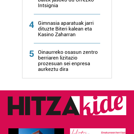
Intsignia
4
Gimnasia aparatuak jarri
dituzte Biteri kalean eta
Kasino Zaharran
5
Oinaurreko osasun zentro
berriaren lizitazio
prozesuan sei enpresa
aurkeztu dira