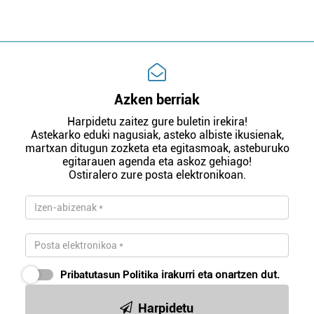
Azken berriak
Harpidetu zaitez gure buletin irekira!
Astekarko eduki nagusiak, asteko albiste ikusienak,
martxan ditugun zozketa eta egitasmoak, asteburuko
egitarauen agenda eta askoz gehiago!
Ostiralero zure posta elektronikoan.
Pribatutasun Politika
irakurri eta onartzen dut.
Harpidetu