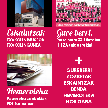
Eskaintzak
Gure berri.
TXAKOLIN MUSEOA-
Parte hartu 33. Lilatoian
TXAKOLINGUNEA
HITZA taldearekin!
+
GURE BERRI
ZOZKETAK
ESKAINTZAK
Hemeroteka
DENDA
HEMEROTEKA
Papereko zenbakiak
NOR GARA
PDF formatuan