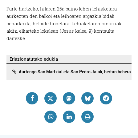
Parte hartzeko, hilaren 26a baino lehen lehiaketara
aurkezten den balkoi eta leihoaren argazkia bidali
beharko da, helbide honetara. Lehiaketaren oinarriak
aldiz, elkarteko lokalean (Jesus kalea, 9) kontsulta
daitezke.
Erlazionatutako edukia
Aurtengo San Martzial eta San Pedro Jaiak, bertan behera