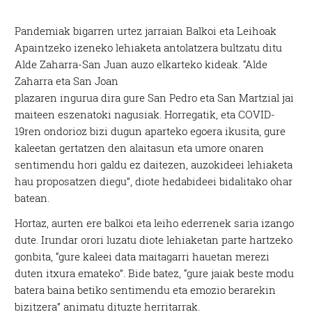
Pandemiak bigarren urtez jarraian Balkoi eta Leihoak
Apaintzeko izeneko lehiaketa antolatzera bultzatu ditu
Alde Zaharra-San Juan auzo elkarteko kideak. “Alde
Zaharra eta San Joan
plazaren ingurua dira gure San Pedro eta San Martzial jai
maiteen eszenatoki nagusiak. Horregatik, eta COVID-
19ren ondorioz bizi dugun aparteko egoera ikusita, gure
kaleetan gertatzen den alaitasun eta umore onaren
sentimendu hori galdu ez daitezen, auzokideei lehiaketa
hau proposatzen diegu”, diote hedabideei bidalitako ohar
batean.
Hortaz, aurten ere balkoi eta leiho ederrenek saria izango
dute. Irundar orori luzatu diote lehiaketan parte hartzeko
gonbita, “gure kaleei data maitagarri hauetan merezi
duten itxura emateko”. Bide batez, “gure jaiak beste modu
batera baina betiko sentimendu eta emozio berarekin
bizitzera” animatu dituzte herritarrak.