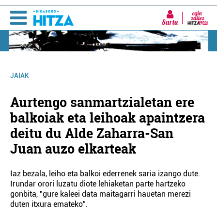
Sartu
JAIAK
Aurtengo sanmartzialetan ere
balkoiak eta leihoak apaintzera
deitu du Alde Zaharra-San
Juan auzo elkarteak
Iaz bezala, leiho eta balkoi ederrenek saria izango dute.
Irundar orori luzatu diote lehiaketan parte hartzeko
gonbita, "gure kaleei data maitagarri hauetan merezi
duten itxura emateko".