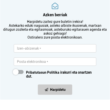
Azken berriak
Harpidetu zaitez gure buletin irekira!
Astekarko eduki nagusiak, asteko albiste ikusienak, martxan
ditugun zozketa eta egitasmoak, asteburuko egitarauen agenda eta
askoz gehiago!
Ostiralero zure posta elektronikoan.
Pribatutasun Politika
irakurri eta onartzen
dut.
Harpidetu