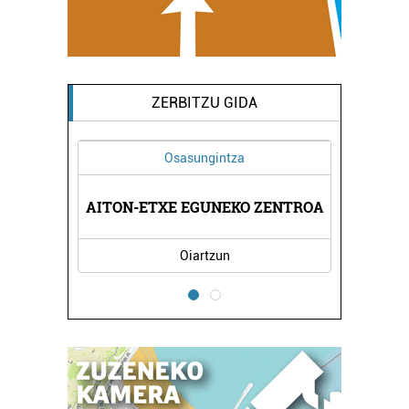
ZERBITZU GIDA
Osasungintza
A
AITON-ETXE EGUNEKO ZENTROA
Oiartzun