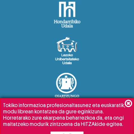
Tokiko informazioa profesionaltasunez eta euskaratik,
modu librean kontatzea da gure eginkizuna.
Horretarako zure ekarpena beharrezkoa da, eta ongi
maitatzeko modurik zintzoena da HITZAkide egitea.