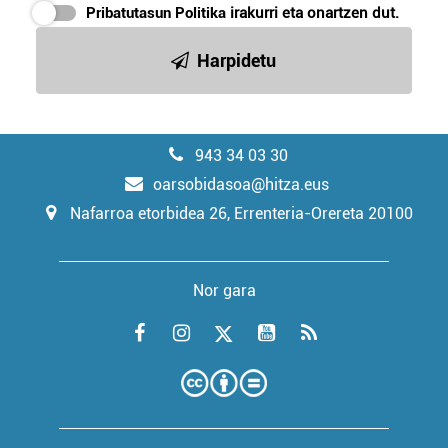
Pribatutasun Politika
irakurri eta onartzen dut.
Harpidetu
943 34 03 30
oarsobidasoa@hitza.eus
Nafarroa etorbidea 26, Errenteria-Orereta 20100
Nor gara