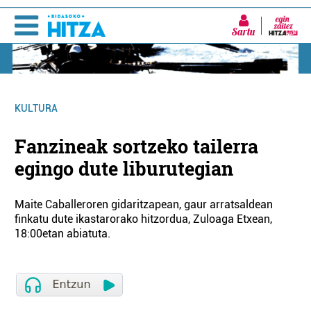
Sartu
KULTURA
Fanzineak sortzeko tailerra
egingo dute liburutegian
Maite Caballeroren gidaritzapean, gaur arratsaldean
finkatu dute ikastarorako hitzordua, Zuloaga Etxean,
18:00etan abiatuta.