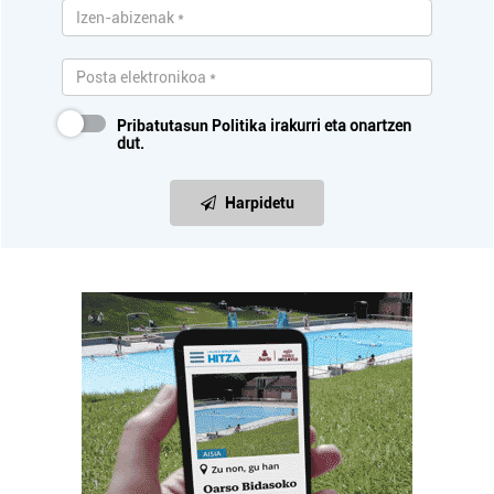
Pribatutasun Politika
irakurri eta onartzen
dut.
Harpidetu