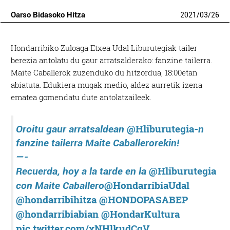
Oarso Bidasoko Hitza
2021
/
03
/
26
Hondarribiko Zuloaga Etxea Udal Liburutegiak tailer
berezia antolatu du gaur arratsalderako: fanzine tailerra.
Maite Caballerok zuzenduko du hitzordua, 18:00etan
abiatuta. Edukiera mugak medio, aldez aurretik izena
ematea gomendatu dute antolatzaileek.
@Hliburutegia
Oroitu gaur arratsaldean
-n
fanzine tailerra Maite Caballerorekin!
—-
@Hliburutegia
Recuerda, hoy a la tarde en la
@HondarribiaUdal
con Maite Caballero
@hondarribihitza
@HONDOPASABEP
@hondarribiabian
@HondarKultura
pic.twitter.com/xNHlkudCqV