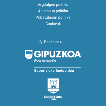
Argitalpen politika
Aniztasun politika
Pribatutasun politika
Cookieak
Babesleak: