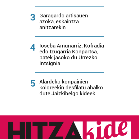
irakurri
3
Garagardo artisauen
azoka, eskaintza
anitzarekin
4
Ioseba Amunarriz, Kofradia
edo Izugarria Konpartsa,
batek jasoko du Urrezko
Intsignia
5
Alardeko konpainien
koloreekin desfilatu ahalko
dute Jaizkibelgo kideek