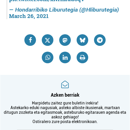
— Hondarribiko Liburutegia (@Hliburutegia)
March 26, 2021
Azken berriak
Harpidetu zaitez gure buletin irekira!
Astekarko eduki nagusiak, asteko albiste ikusienak, martxan
ditugun zozketa eta egitasmoak, asteburuko egitarauen agenda eta
askoz gehiago!
Ostiralero zure posta elektronikoan.