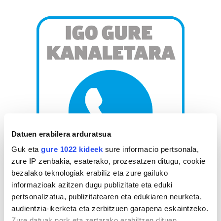
Datuen erabilera arduratsua
Guk eta
gure 1022 kideek
sure informacio pertsonala,
zure IP zenbakia, esaterako, prozesatzen ditugu, cookie
bezalako teknologiak erabiliz eta zure gailuko
informazioak azitzen dugu publizitate eta eduki
AGENDA
pertsonalizatua, publizitatearen eta edukiaren neurketa,
audientzia-ikerketa eta zerbitzuen garapena eskaintzeko.
Abuztua 2026
Zure datuak nork eta zertarako erabiltzen dituen