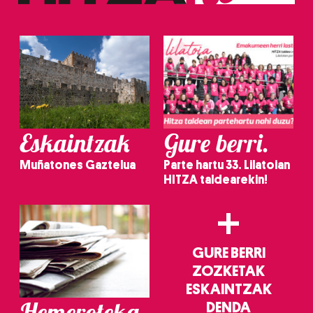
Eskaintzak
Gure berri.
Muñatones Gaztelua
Parte hartu 33. Lilatoian
HITZA taldearekin!
+
GURE BERRI
ZOZKETAK
ESKAINTZAK
Hemeroteka
DENDA