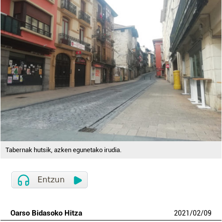
Tabernak hutsik, azken egunetako irudia.
Oarso Bidasoko Hitza
2021
/
02
/
09