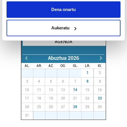
If you allow, we would also like to:
Collect information about your geographical
Dena onartu
location which can be accurate to within several
meters
Aukeratu
Identify your device by actively scanning it for
specific characteristics (fingerprinting)
AGENDA
Find out more about how your personal data is processed
and set your preferences in the
details section
.
Abuztua 2026
Guk eta gure bazkideek zure datu pertsonalak
AL.
AR.
AZ.
OG.
OL.
LR.
IG.
prozesatzen ditugu, zure IP zenbakia, besteak beste,
27
28
29
30
31
1
2
teknologia erabiliz, cookieak adibidez, iragarki eta eduki
3
4
5
6
7
8
9
pertsonalizatuak eskaintzeko, iragarkiak eta edukia
10
11
12
13
14
15
16
neurtzeko, jendeari buruzko informazioa biltzeko eta
produktuak garatzeko. Zure datuak nork eta zertarako
17
18
19
20
21
22
23
erabiltzen dituen hauta dezakezu.
24
25
26
27
28
29
30
31
1
2
3
4
5
6
Bazkide batzuek ez dizute baimenik eskatzen, eta beren
interes komertzial legitimoetan babesten dira. Ikusi gure