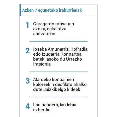
Azken 7 egunetako irakurrienak
1
Garagardo artisauen
azoka, eskaintza
anitzarekin
2
Ioseba Amunarriz, Kofradia
edo Izugarria Konpartsa,
batek jasoko du Urrezko
Intsignia
3
Alardeko konpainien
koloreekin desfilatu ahalko
dute Jaizkibelgo kideek
4
Lau bandera, lau lehia
ezberdin