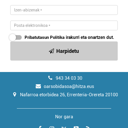
Pribatutasun Politika
irakurri eta onartzen dut.
Harpidetu
943 34 03 30
oarsobidasoa@hitza.eus
Nafarroa etorbidea 26, Errenteria-Orereta 20100
Nor gara