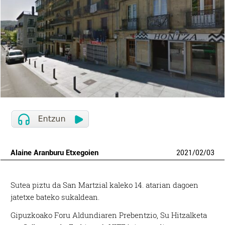
Alaine Aranburu Etxegoien
2021
/
02
/
03
Sutea piztu da San Martzial kaleko 14. atarian dagoen
jatetxe bateko sukaldean.
Gipuzkoako Foru Aldundiaren Prebentzio, Su Hitzalketa