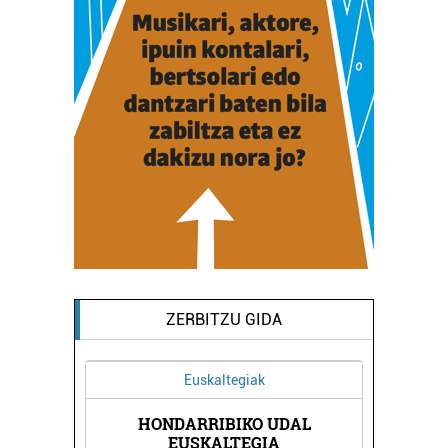
ZERBITZU GIDA
Euskaltegiak
Ostalaritza
ARRIBIKO UDAL
ONDARTXO TABERNA
USKALTEGIA