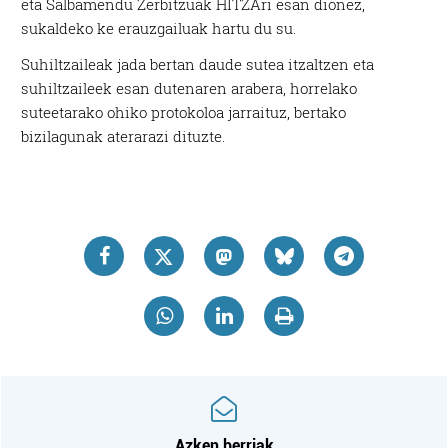
eta Salbamendu Zerbitzuak HITZAri esan dionez,
sukaldeko ke erauzgailuak hartu du su.
Suhiltzaileak jada bertan daude sutea itzaltzen eta
suhiltzaileek esan dutenaren arabera, horrelako
suteetarako ohiko protokoloa jarraituz, bertako
bizilagunak aterarazi dituzte.
Azken berriak