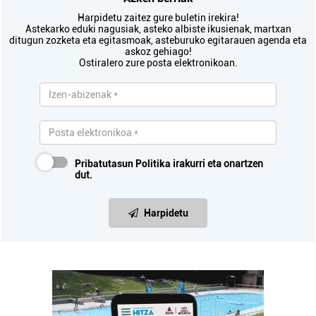
Harpidetu zaitez gure buletin irekira!
Astekarko eduki nagusiak, asteko albiste ikusienak, martxan
ditugun zozketa eta egitasmoak, asteburuko egitarauen agenda eta
askoz gehiago!
Ostiralero zure posta elektronikoan.
Pribatutasun Politika
irakurri eta onartzen
dut.
Harpidetu