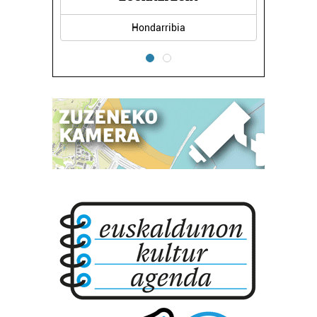
Hondarribia
Errenteria-Orereta