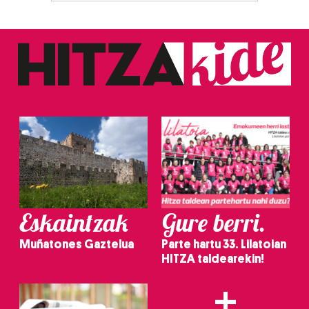
Eskaintzak
Gure berri.
Muñatones Gaztelua
Parte hartu 33. Lilatoian
HITZA taldearekin!
+