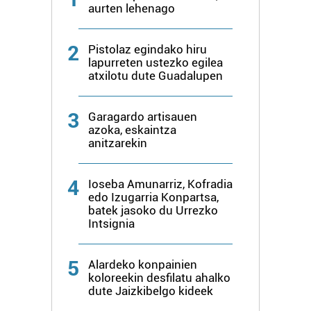
zerbitzuak hobetzeko asmoz, cookie teknologiaz
aurten lehenago
baliatzen gara. Ohar hau onartuz gero, teknologia hori
erabiltzeko baimen esplizitua ematen diguzu.
Gehiago
2
Pistolaz egindako hiru
irakurri
lapurreten ustezko egilea
atxilotu dute Guadalupen
3
Garagardo artisauen
azoka, eskaintza
anitzarekin
4
Ioseba Amunarriz, Kofradia
edo Izugarria Konpartsa,
batek jasoko du Urrezko
Intsignia
5
Alardeko konpainien
koloreekin desfilatu ahalko
dute Jaizkibelgo kideek