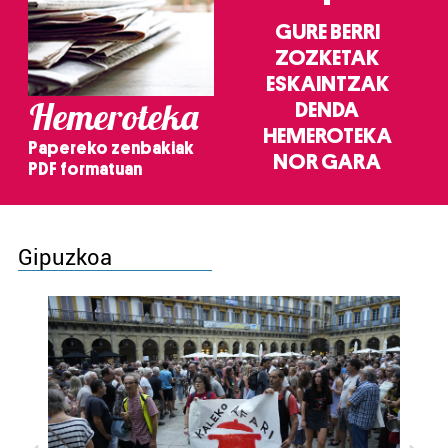
GURE BERRI
ZOZKETAK
ESKAINTZAK
Hemeroteka
DENDA
HEMEROTEKA
Papereko zenbakiak
NOR GARA
PDF formatuan
Gipuzkoa