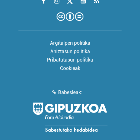
Argitalpen politika
Aniztasun politika
Pribatutasun politika
Cookieak
Babesleak: