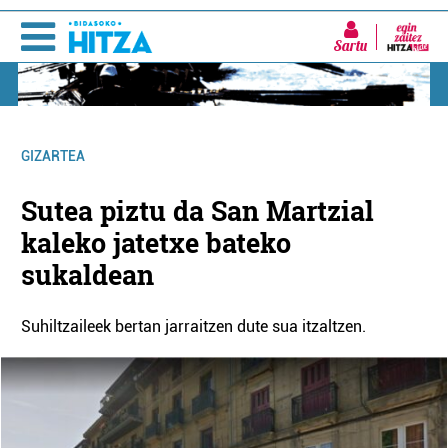
Sartu
GIZARTEA
Sutea piztu da San Martzial
kaleko jatetxe bateko
sukaldean
Suhiltzaileek bertan jarraitzen dute sua itzaltzen.