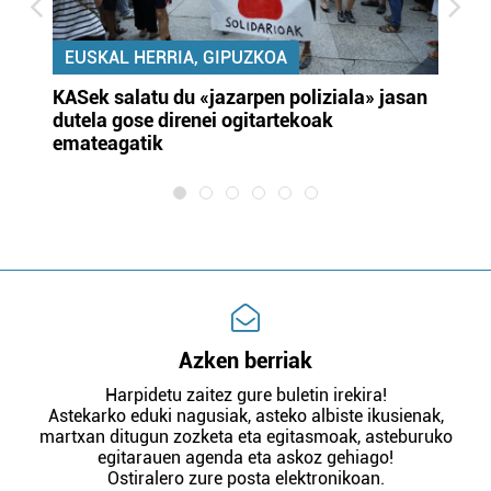
EUSKAL HERRIA, GIPUZKOA
KASek salatu du «jazarpen poliziala» jasan
Pa
dutela gose direnei ogitartekoak
da
emateagatik
«s
Azken berriak
Harpidetu zaitez gure buletin irekira!
Astekarko eduki nagusiak, asteko albiste ikusienak,
martxan ditugun zozketa eta egitasmoak, asteburuko
egitarauen agenda eta askoz gehiago!
Ostiralero zure posta elektronikoan.