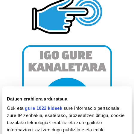
Datuen erabilera arduratsua
Guk eta
gure 1022 kideek
sure informacio pertsonala,
zure IP zenbakia, esaterako, prozesatzen ditugu, cookie
bezalako teknologiak erabiliz eta zure gailuko
informazioak azitzen dugu publizitate eta eduki