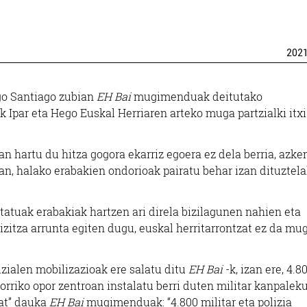
202
Ostalaritza
Os
ngo Santiago zubian
EH Bai
mugimenduak deitutako
DE CYNE REYNA
GAILU
 Ipar eta Hego Euskal Herriaren arteko muga partzialki itxi
Errenteria-Orereta
Erren
hartu du hitza gogora ekarriz egoera ez dela berria, azke
an, halako erabakien ondorioak pairatu behar izan dituztel
statuak erabakiak hartzen ari direla bizilagunen nahien eta
itza arrunta egiten dugu, euskal herritarrontzat ez da mug
izialen mobilizazioak ere salatu ditu
EH Bai
-k, izan ere, 4.8
orriko opor zentroan instalatu berri duten militar kanpaleku
zat” dauka
EH Bai
mugimenduak: “4.800 militar eta polizia