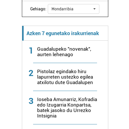
Gehiago:
Hondarribia
Azken 7 egunetako irakurrienak
1
Guadalupeko "novenak",
aurten lehenago
2
Pistolaz egindako hiru
lapurreten ustezko egilea
atxilotu dute Guadalupen
3
Ioseba Amunarriz, Kofradia
edo Izugarria Konpartsa,
batek jasoko du Urrezko
Intsignia