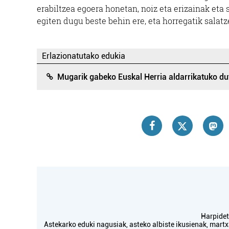
erabiltzea egoera honetan, noiz eta erizainak et
egiten dugu beste behin ere, eta horregatik salat
Erlazionatutako edukia
Mugarik gabeko Euskal Herria aldarrikatuko du
Harpidetu
Astekarko eduki nagusiak, asteko albiste ikusienak, mar