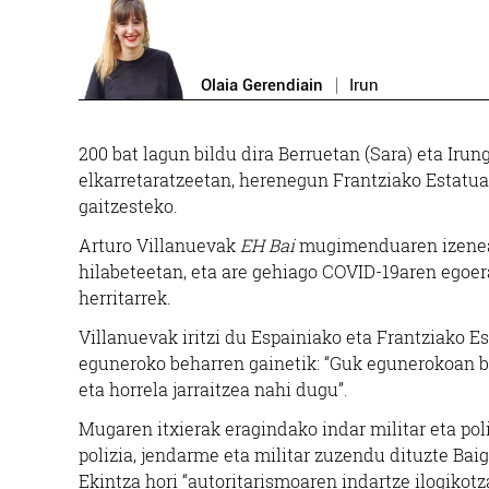
Olaia Gerendiain
Irun
Ostalaritza
200 bat lagun bildu dira Berruetan (Sara) eta Iru
GAILUR TABERNA
elkarretaratzeetan, herenegun Frantziako Estatuak
gaitzesteko.
Errenteria-Orereta
Arturo Villanuevak
EH Bai
mugimenduaren izenean 
hilabeteetan, eta are gehiago COVID-19aren egoer
herritarrek.
Villanuevak iritzi du Espainiako eta Frantziako E
eguneroko beharren gainetik: “Guk egunerokoan biz
eta horrela jarraitzea nahi dugu”.
Mugaren itxierak eragindako indar militar eta pol
polizia, jendarme eta militar zuzendu dituzte Baig
Ekintza hori “autoritarismoaren indartze ilogikot