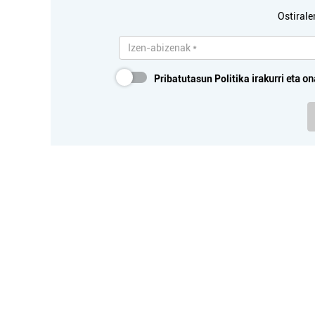
Ostirale
Pribatutasun Politika
irakurri eta on