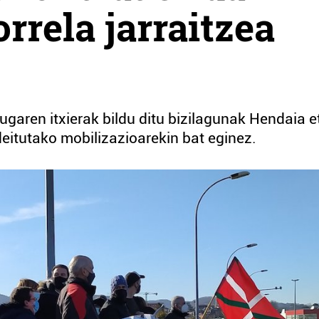
rrela jarraitzea
ugaren itxierak bildu ditu bizilagunak Hendaia e
deitutako mobilizazioarekin bat eginez.