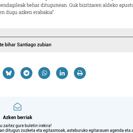
a sendagileak behar ditugunean. Guk bizitzaren aldeko apust
zen dugu azken erabakia”.
te bihar Santiago zubian
Azken berriak
 zaitez gure buletin irekira!
txan ditugun zozketa eta egitasmoak, asteburuko egitarauen agenda eta 