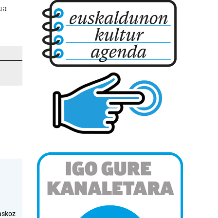
ua
askoz