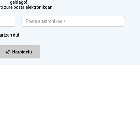
gehiago!
ro zure posta elektronikoan.
artzen dut.
Harpidetu