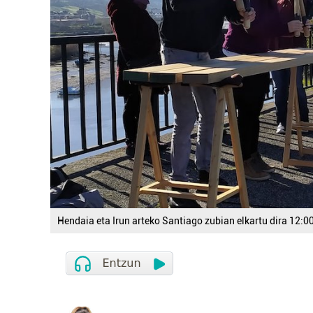
Hendaia eta Irun arteko Santiago zubian elkartu dira 12:0