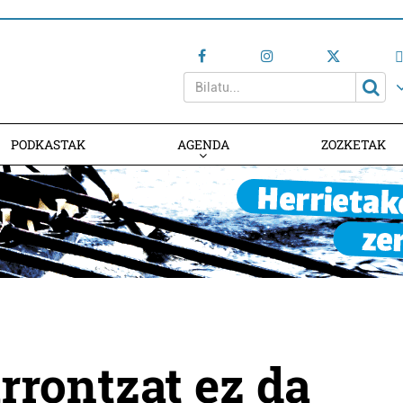
PODKASTAK
AGENDA
ZOZKETAK
AGENDAN PARTE HARTU
rrontzat ez da