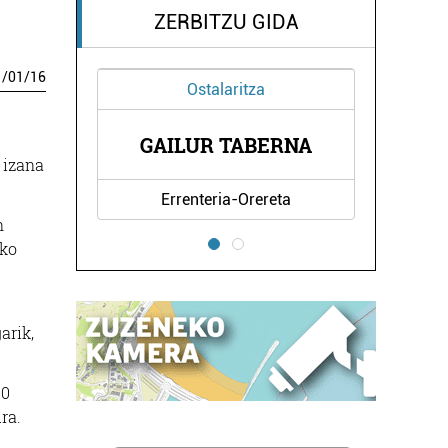
ZERBITZU GIDA
1
/
01
/
16
talaritza
Ostalaritza
R TABERNA
DE CYNE REYNA
 izana
teria-Orereta
Errenteria-Orereta
n
ako
arik,
00
ra.