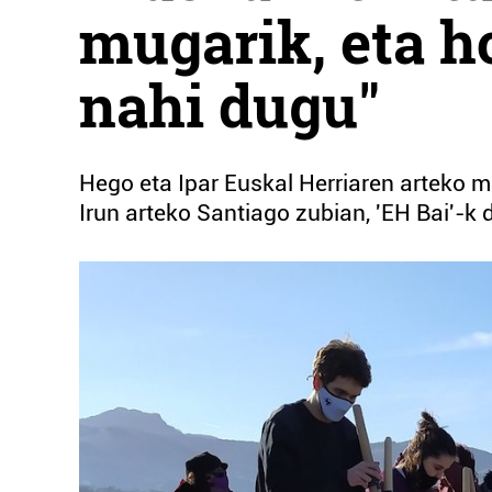
mugarik, eta ho
nahi dugu"
Hego eta Ipar Euskal Herriaren arteko m
Irun arteko Santiago zubian, 'EH Bai'-k 