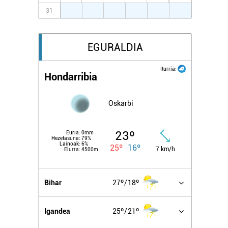
31
1
2
3
4
5
6
EGURALDIA
Iturria:
Hondarribia
Oskarbi
23º
Euria:
0mm
Hezetasuna:
79%
Lainoak:
6%
25º
16º
7 km/h
Elurra:
4500m
Bihar
27º
18º
Igandea
25º
21º