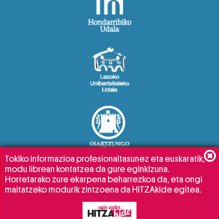
Tokiko informazioa profesionaltasunez eta euskaratik,
modu librean kontatzea da gure eginkizuna.
Horretarako zure ekarpena beharrezkoa da, eta ongi
maitatzeko modurik zintzoena da HITZAkide egitea.