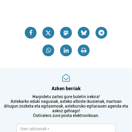
Azken berriak
Harpidetu zaitez gure buletin irekira!
Astekarko eduki nagusiak, asteko albiste ikusienak, martxan
ditugun zozketa eta egitasmoak, asteburuko egitarauen agenda eta
askoz gehiago!
Ostiralero zure posta elektronikoan.