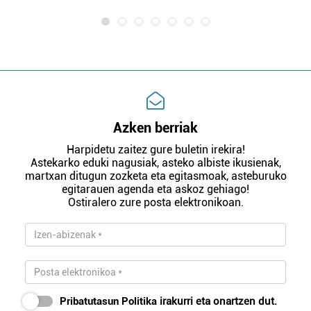
Azken berriak
Harpidetu zaitez gure buletin irekira!
Astekarko eduki nagusiak, asteko albiste ikusienak,
martxan ditugun zozketa eta egitasmoak, asteburuko
egitarauen agenda eta askoz gehiago!
Ostiralero zure posta elektronikoan.
Pribatutasun Politika
irakurri eta onartzen dut.