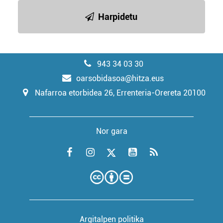
Harpidetu
943 34 03 30
oarsobidasoa@hitza.eus
Nafarroa etorbidea 26, Errenteria-Orereta 20100
Nor gara
Argitalpen politika