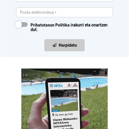
Pribatutasun Politika
irakurri eta onartzen
dut.
Harpidetu