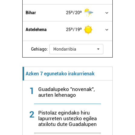
buruzko informazio gehiago eta ezarri zure lehentasunak
datuen atalean. Edozein unetan alda edo ken dezakezu
Bihar
25º
20º
zure baimena Cookieen adierazpenean.
Astelehena
25º
19º
Webgune honek cookie propioak eta hirugarrenen cookie-
fitxategiak erabiltzen ditu. Zure esperientzia eta
zerbitzuak hobetzeko asmoz, cookie teknologiaz
Gehiago:
Hondarribia
baliatzen gara. Ohar hau onartuz gero, teknologia hori
erabiltzeko baimen esplizitua ematen diguzu.
Gehiago
irakurri
Azken 7 egunetako irakurrienak
1
Guadalupeko "novenak",
aurten lehenago
2
Pistolaz egindako hiru
lapurreten ustezko egilea
atxilotu dute Guadalupen