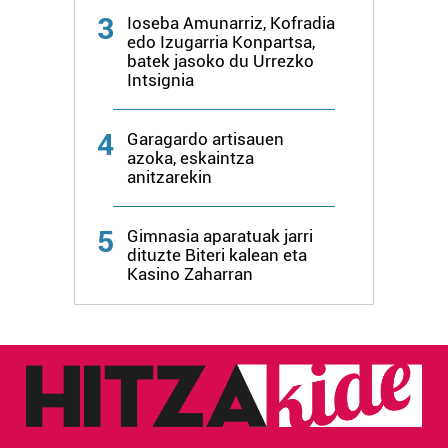
3
Ioseba Amunarriz, Kofradia
edo Izugarria Konpartsa,
batek jasoko du Urrezko
Intsignia
4
Garagardo artisauen
azoka, eskaintza
anitzarekin
5
Gimnasia aparatuak jarri
dituzte Biteri kalean eta
Kasino Zaharran