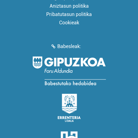
Aniztasun politika
Pribatutasun politika
Cookieak
Babesleak: