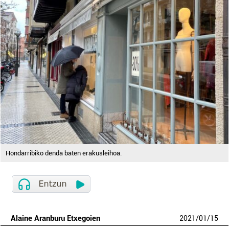
Hondarribiko denda baten erakusleihoa.
Alaine Aranburu Etxegoien
2021
/
01
/
15