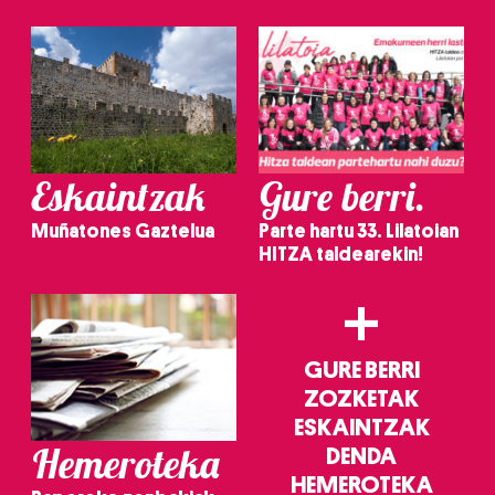
Eskaintzak
Gure berri.
Muñatones Gaztelua
Parte hartu 33. Lilatoian
HITZA taldearekin!
+
GURE BERRI
ZOZKETAK
ESKAINTZAK
Hemeroteka
DENDA
HEMEROTEKA