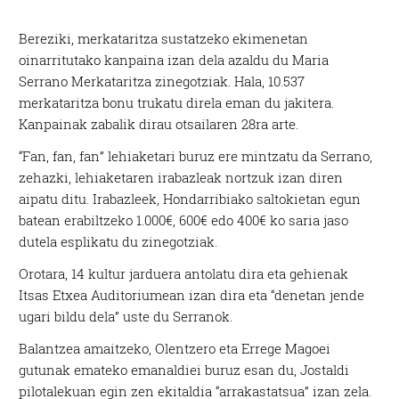
Bereziki, merkataritza sustatzeko ekimenetan
oinarritutako kanpaina izan dela azaldu du Maria
Serrano Merkataritza zinegotziak. Hala, 10.537
merkataritza bonu trukatu direla eman du jakitera.
Kanpainak zabalik dirau otsailaren 28ra arte.
“Fan, fan, fan” lehiaketari buruz ere mintzatu da Serrano,
zehazki, lehiaketaren irabazleak nortzuk izan diren
aipatu ditu. Irabazleek, Hondarribiako saltokietan egun
batean erabiltzeko 1.000€, 600€ edo 400€ ko saria jaso
dutela esplikatu du zinegotziak.
Orotara, 14 kultur jarduera antolatu dira eta gehienak
Itsas Etxea Auditoriumean izan dira eta “denetan jende
ugari bildu dela” uste du Serranok.
Balantzea amaitzeko, Olentzero eta Errege Magoei
gutunak emateko emanaldiei buruz esan du, Jostaldi
pilotalekuan egin zen ekitaldia “arrakastatsua” izan zela.