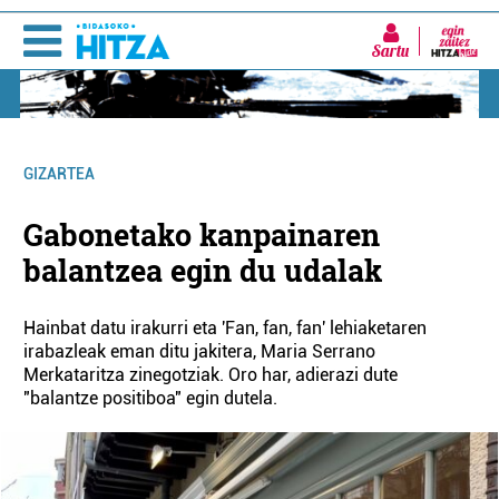
Sartu
GIZARTEA
Gabonetako kanpainaren
balantzea egin du udalak
Hainbat datu irakurri eta 'Fan, fan, fan' lehiaketaren
irabazleak eman ditu jakitera, Maria Serrano
Merkataritza zinegotziak. Oro har, adierazi dute
"balantze positiboa" egin dutela.