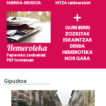
FABRIKA-MUSEOA
HITZA taldearekin!
+
GURE BERRI
ZOZKETAK
ESKAINTZAK
Hemeroteka
DENDA
HEMEROTEKA
Papereko zenbakiak
NOR GARA
PDF formatuan
Gipuzkoa