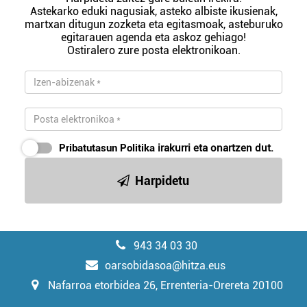
Astekarko eduki nagusiak, asteko albiste ikusienak,
martxan ditugun zozketa eta egitasmoak, asteburuko
egitarauen agenda eta askoz gehiago!
Ostiralero zure posta elektronikoan.
Pribatutasun Politika
irakurri eta onartzen dut.
Harpidetu
943 34 03 30
oarsobidasoa@hitza.eus
Nafarroa etorbidea 26, Errenteria-Orereta 20100