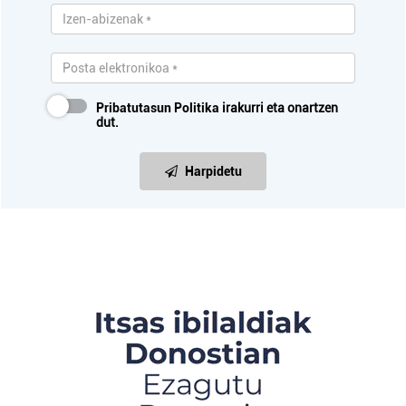
Pribatutasun Politika
irakurri eta onartzen
dut.
Harpidetu