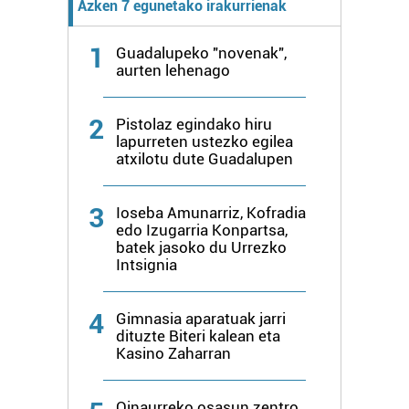
Azken 7 egunetako irakurrienak
1
Guadalupeko "novenak",
aurten lehenago
2
Pistolaz egindako hiru
lapurreten ustezko egilea
atxilotu dute Guadalupen
3
Ioseba Amunarriz, Kofradia
edo Izugarria Konpartsa,
batek jasoko du Urrezko
Intsignia
4
Gimnasia aparatuak jarri
dituzte Biteri kalean eta
Kasino Zaharran
Oinaurreko osasun zentro