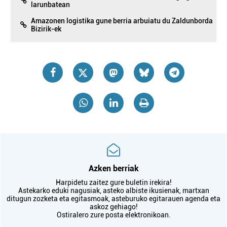
larunbatean
Amazonen logistika gune berria arbuiatu du Zaldunborda
Bizirik-ek
Azken berriak
Harpidetu zaitez gure buletin irekira!
Astekarko eduki nagusiak, asteko albiste ikusienak, martxan
ditugun zozketa eta egitasmoak, asteburuko egitarauen agenda eta
askoz gehiago!
Ostiralero zure posta elektronikoan.