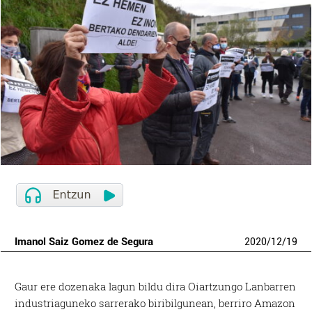
Imanol Saiz Gomez de Segura
2020
/
12
/
19
Gaur ere dozenaka lagun bildu dira Oiartzungo Lanbarren
industriaguneko sarrerako biribilgunean, berriro Amazon