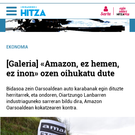
Sartu
EKONOMIA
[Galeria] «Amazon, ez hemen,
ez inon» ozen oihukatu dute
Bidasoa zein Oarsoaldean auto karabanak egin dituzte
herritarrek, eta ondoren, Oiartzungo Lanbarren
industriaguneko sarreran bildu dira, Amazon
Oarsoaldean kokatzearen kontra.