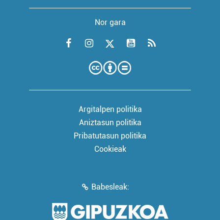
Nor gara
Argitalpen politika
Aniztasun politika
Pribatutasun politika
Cookieak
Babesleak: