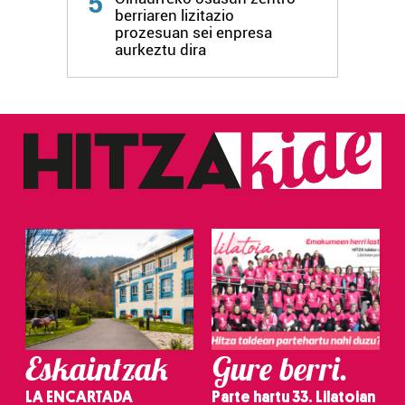
5
berriaren lizitazio
prozesuan sei enpresa
aurkeztu dira
Eskaintzak
Gure berri.
LA ENCARTADA
Parte hartu 33. Lilatoian