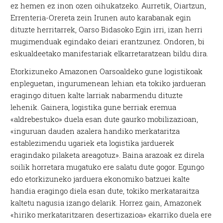
ez hemen ez inon ozen oihukatzeko. Aurretik, Oiartzun,
Errenteria-Orereta zein Irunen auto karabanak egin
dituzte herritarrek, Oarso Bidasoko Egin irri, izan herri
mugimenduak egindako deiari erantzunez. Ondoren, bi
eskualdeetako manifestariak elkarretaratzean bildu dira.
Etorkizuneko Amazonen Oarsoaldeko gune logistikoak
enpleguetan, ingurumenean lehian eta tokiko jardueran
eragingo dituen kalte larriak nabarmendu dituzte
lehenik. Gainera, logistika gune berriak eremua
«aldrebestuko» duela esan dute gaurko mobilizazioan,
«inguruan dauden azalera handiko merkataritza
establezimendu ugariek eta logistika jarduerek
eragindako pilaketa areagotuz». Baina arazoak ez direla
soilik horretara mugatuko ere salatu dute gogor. Egungo
edo etorkizuneko jarduera ekonomiko batzuei kalte
handia eragingo diela esan dute, tokiko merkataraitza
kaltetu nagusia izango delarik. Horrez gain, Amazonek
«hiriko merkataritzaren desertizazioa» ekarriko duela ere