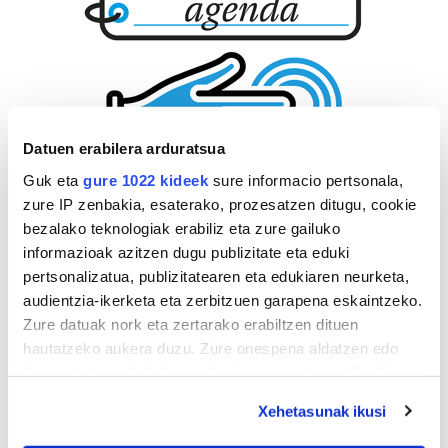
Datuen erabilera arduratsua
Guk eta
gure 1022 kideek
sure informacio pertsonala,
zure IP zenbakia, esaterako, prozesatzen ditugu, cookie
bezalako teknologiak erabiliz eta zure gailuko
informazioak azitzen dugu publizitate eta eduki
pertsonalizatua, publizitatearen eta edukiaren neurketa,
audientzia-ikerketa eta zerbitzuen garapena eskaintzeko.
Zure datuak nork eta zertarako erabiltzen dituen
hautatzeko aukera duzu. Zure onespena aldatzen edo
deuseztatzen ahal duzu edozein momentutan, Cookie
deklaraziotik edo Privacy triggerean klikatuz.
Xehetasunak ikusi
If you allow, we would also like to: