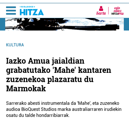
Sartu
KULTURA
Iazko Amua jaialdian
grabatutako 'Mahe' kantaren
zuzenekoa plazaratu du
Marmokak
Sarrerako abesti instrumentala da 'Mahe', eta zuzeneko
audioa BioQuest Studios marka australiarraren irudiekin
osatu du talde hondarribiarrak.