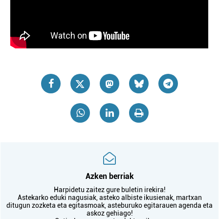
Azken berriak
Harpidetu zaitez gure buletin irekira!
Astekarko eduki nagusiak, asteko albiste ikusienak, martxan
ditugun zozketa eta egitasmoak, asteburuko egitarauen agenda eta
askoz gehiago!