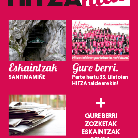
Eskaintzak
Gure berri.
SANTIMAMIÑE
Parte hartu 33. Lilatoian
HITZA taldearekin!
+
GURE BERRI
ZOZKETAK
ESKAINTZAK