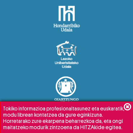
Tokiko informazioa profesionaltasunez eta euskaratik,
modu librean kontatzea da gure eginkizuna.
Horretarako zure ekarpena beharrezkoa da, eta ongi
maitatzeko modurik zintzoena da HITZAkide egitea.