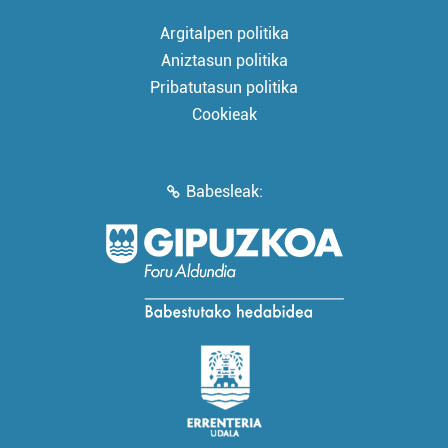
Argitalpen politika
Aniztasun politika
Pribatutasun politika
Cookieak
Babesleak: