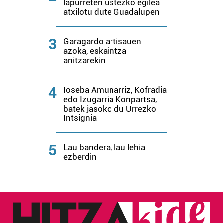
lapurreten ustezko egilea
erabiltzeko baimen esplizitua ematen diguzu.
Gehiago
atxilotu dute Guadalupen
irakurri
3
Garagardo artisauen
azoka, eskaintza
anitzarekin
4
Ioseba Amunarriz, Kofradia
edo Izugarria Konpartsa,
batek jasoko du Urrezko
Intsignia
5
Lau bandera, lau lehia
ezberdin