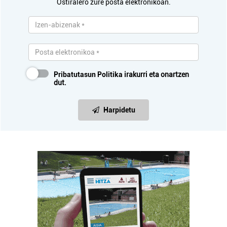
Ostiralero zure posta elektronikoan.
Pribatutasun Politika
irakurri eta onartzen
dut.
Harpidetu