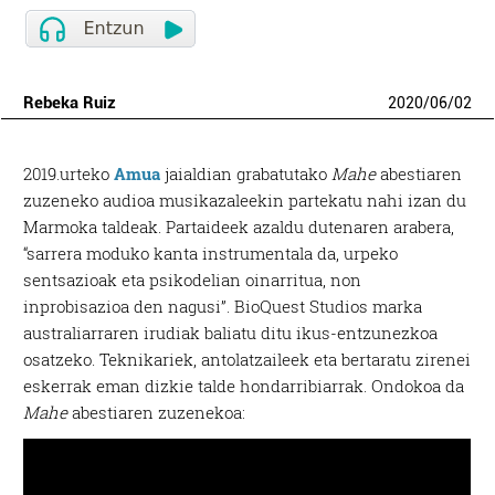
Rebeka Ruiz
2020
/
06
/
02
2019.urteko
Amua
jaialdian grabatutako
Mahe
abestiaren
zuzeneko audioa musikazaleekin partekatu nahi izan du
Marmoka taldeak. Partaideek azaldu dutenaren arabera,
“sarrera moduko kanta instrumentala da, urpeko
sentsazioak eta psikodelian oinarritua, non
inprobisazioa den nagusi”. BioQuest Studios marka
australiarraren irudiak baliatu ditu ikus-entzunezkoa
osatzeko. Teknikariek, antolatzaileek eta bertaratu zirenei
eskerrak eman dizkie talde hondarribiarrak. Ondokoa da
Mahe
abestiaren zuzenekoa: