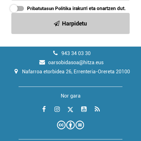
Pribatutasun Politika
irakurri eta onartzen dut.
Harpidetu
943 34 03 30
oarsobidasoa@hitza.eus
Nafarroa etorbidea 26, Errenteria-Orereta 20100
Nor gara