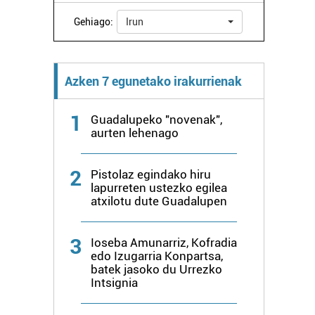
Gehiago:
Irun
Azken 7 egunetako irakurrienak
1
Guadalupeko "novenak",
aurten lehenago
2
Pistolaz egindako hiru
lapurreten ustezko egilea
atxilotu dute Guadalupen
3
Ioseba Amunarriz, Kofradia
edo Izugarria Konpartsa,
batek jasoko du Urrezko
Intsignia