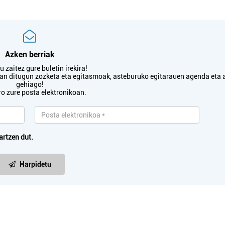
Azken berriak
 zaitez gure buletin irekira!
txan ditugun zozketa eta egitasmoak, asteburuko egitarauen agenda eta 
gehiago!
ro zure posta elektronikoan.
artzen dut.
Harpidetu