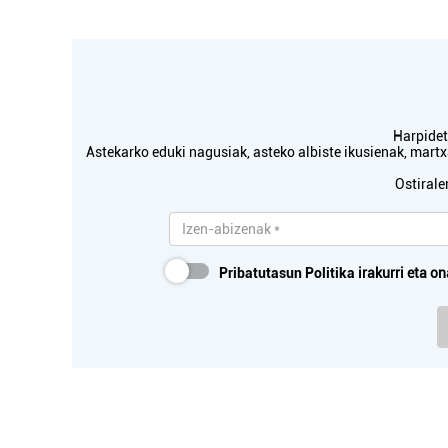
Harpidetu
Astekarko eduki nagusiak, asteko albiste ikusienak, mar
Ostirale
Pribatutasun Politika
irakurri eta on