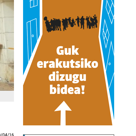
0
/
04
/
16