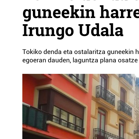
guneekin harr
Irungo Udala
Tokiko denda eta ostalaritza guneekin h
egoeran dauden, laguntza plana osatze 