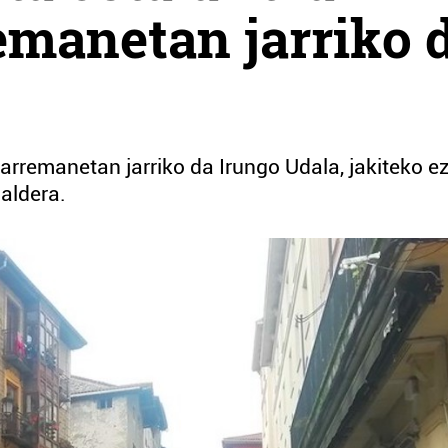
emanetan jarriko 
arremanetan jarriko da Irungo Udala, jakiteko e
aldera.