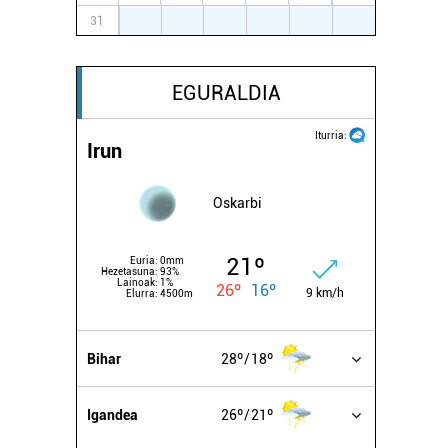
31
1
2
3
4
5
6
EGURALDIA
Iturria:
Irun
Oskarbi
21º
Euria:
0mm
Hezetasuna:
93%
Lainoak:
1%
26º
16º
9 km/h
Elurra:
4500m
Bihar
28º
18º
Igandea
26º
21º