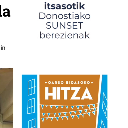
da
zin