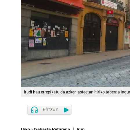
Irudi hau errepikatu da azken asteetan hiriko taberna ingu
Urko Etxebeste Petrirena
Irun