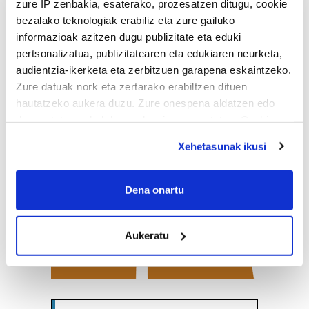
zure IP zenbakia, esaterako, prozesatzen ditugu, cookie
bezalako teknologiak erabiliz eta zure gailuko
informazioak azitzen dugu publizitate eta eduki
pertsonalizatua, publizitatearen eta edukiaren neurketa,
audientzia-ikerketa eta zerbitzuen garapena eskaintzeko.
Zure datuak nork eta zertarako erabiltzen dituen
hautatzeko aukera duzu. Zure onespena aldatzen edo
deuseztatzen ahal duzu edozein momentutan, Cookie
deklaraziotik edo Privacy triggerean klikatuz.
Xehetasunak ikusi
If you allow, we would also like to:
Collect information about your geographical
Dena onartu
location which can be accurate to within several
meters
Aukeratu
Identify your device by actively scanning it for
specific characteristics (fingerprinting)
Find out more about how your personal data is processed
and set your preferences in the
details section
.