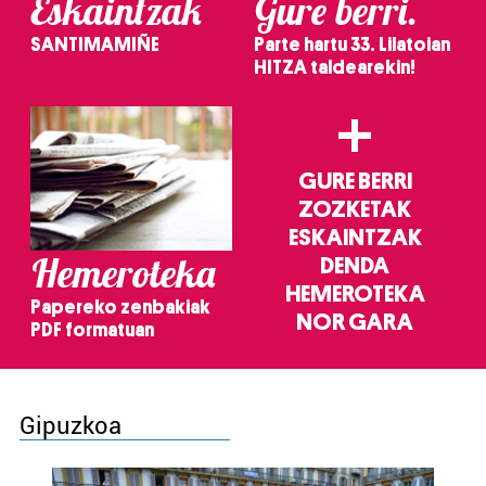
Eskaintzak
Gure berri.
SANTIMAMIÑE
Parte hartu 33. Lilatoian
HITZA taldearekin!
+
GURE BERRI
ZOZKETAK
ESKAINTZAK
Hemeroteka
DENDA
HEMEROTEKA
Papereko zenbakiak
NOR GARA
PDF formatuan
Gipuzkoa