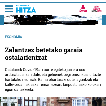
Sartu
EKONOMIA
Zalantzez betetako garaia
ostalarientzat
Ostalariek Covid-19ari aurre egiteko jarrera oso
arduratsua izan dute, eta gehienek begi onez ikusi dituzte
hartutako neurriak. Baina ohartarazi dute laguntzak eta
kalte-ordainak azkar eman ezean, lanpostu asko kolokan
egon daitezkeela.