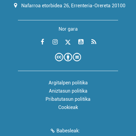
Nafarroa etorbidea 26, Errenteria-Orereta 20100
Nor gara
Argitalpen politika
Aniztasun politika
Pribatutasun politika
Cookieak
Babesleak: