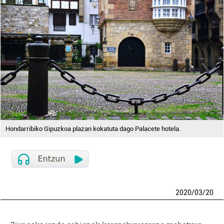
Hondarribiko Gipuzkoa plazan kokatuta dago Palacete hotela.
2020
/
03
/
20