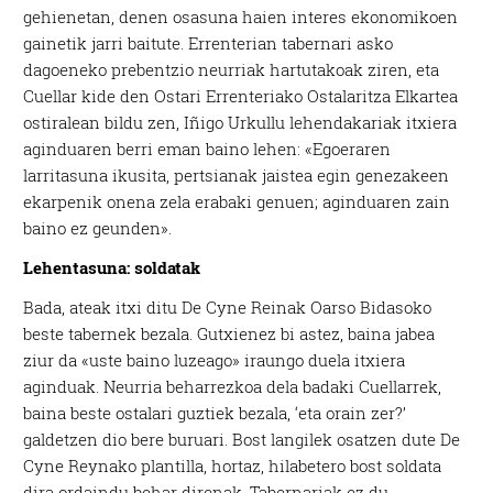
gehienetan, denen osasuna haien interes ekonomikoen
gainetik jarri baitute. Errenterian tabernari asko
dagoeneko prebentzio neurriak hartutakoak ziren, eta
Cuellar kide den Ostari Errenteriako Ostalaritza Elkartea
ostiralean bildu zen, Iñigo Urkullu lehendakariak itxiera
aginduaren berri eman baino lehen: «Egoeraren
larritasuna ikusita, pertsianak jaistea egin genezakeen
ekarpenik onena zela erabaki genuen; aginduaren zain
baino ez geunden».
Lehentasuna: soldatak
Bada, ateak itxi ditu De Cyne Reinak Oarso Bidasoko
beste tabernek bezala. Gutxienez bi astez, baina jabea
ziur da «uste baino luzeago» iraungo duela itxiera
aginduak. Neurria beharrezkoa dela badaki Cuellarrek,
baina beste ostalari guztiek bezala, ‘eta orain zer?’
galdetzen dio bere buruari. Bost langilek osatzen dute De
Cyne Reynako plantilla, hortaz, hilabetero bost soldata
dira ordaindu behar direnak. Tabernariak ez du