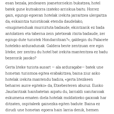
esan bezala, jendearen joanetorriekin bukatzea, hotel
batek gune kutsakorra izateko arriskua baitu. Horrez
gain, egungo egoeran hotelak irekita jarraitzea ulergaitza
da, eskaintza turistikoak etenda daudelako,
«mugimenduak murriztuta badaude, ekintzarik ez bada
antolatzen eta taberna zein jatetxeak itxita badaude, zer
egingo dute turistek Hondarribian?», galdegin du Palacete
hoteleko arduradunak. Galdera beste zentzuan ere egin
liteke; zer zentzu du hotel bat irekita mantentzea ez badu
bezerorik jasoko?
Gerta liteke turista ausart — ala arduragabe— batek une
honetan turismoa egitea erabakitzea, baina ziur asko
hotelak irekita mantendu badira, «gerta litezkeen
beharrei aurre egiteko» da, Etxebesteren aburuz. Eusko
Jaurlaritzak hainbatetan aipatu du, larrialdi sanitarioak
eskumena ematen diela hotelak moldatzeko gaixoak har
ditzaten, ospitaleek gainezka egiten badute. Baina ez
dirudi une honetan egoera hain larria denik, hemen