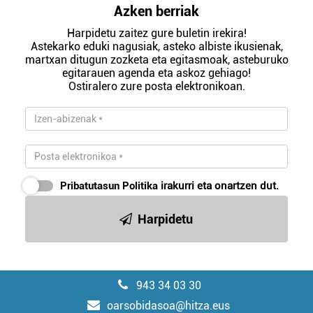
Azken berriak
Harpidetu zaitez gure buletin irekira!
Astekarko eduki nagusiak, asteko albiste ikusienak,
martxan ditugun zozketa eta egitasmoak, asteburuko
egitarauen agenda eta askoz gehiago!
Ostiralero zure posta elektronikoan.
Pribatutasun Politika
irakurri eta onartzen dut.
Harpidetu
943 34 03 30
oarsobidasoa@hitza.eus