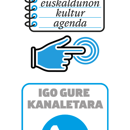
Webgune honek cookie propioak eta hirugarrenen cookie-
fitxategiak erabiltzen ditu. Zure esperientzia eta
zerbitzuak hobetzeko asmoz, cookie teknologiaz
baliatzen gara. Ohar hau onartuz gero, teknologia hori
erabiltzeko baimen esplizitua ematen diguzu.
Gehiago
irakurri