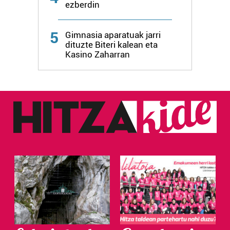
ezberdin
5
Gimnasia aparatuak jarri
dituzte Biteri kalean eta
Kasino Zaharran