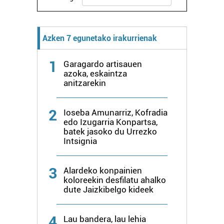
Azken 7 egunetako irakurrienak
1
Garagardo artisauen
azoka, eskaintza
anitzarekin
2
Ioseba Amunarriz, Kofradia
edo Izugarria Konpartsa,
batek jasoko du Urrezko
Intsignia
3
Alardeko konpainien
koloreekin desfilatu ahalko
dute Jaizkibelgo kideek
4
Lau bandera, lau lehia