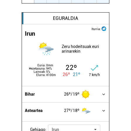
EGURALDIA
Iturria:
Irun
Zeru hodeitsuak euri
arinarekin
22º
Euria:
0mm
Hezetasuna:
94%
Lainoak:
5%
26º
21º
7 km/h
Elurra:
4100m
Bihar
26º
19º
Asteartea
27º
18º
Gehiago:
Irun