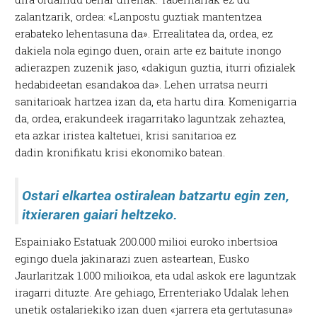
zalantzarik, ordea: «Lanpostu guztiak mantentzea
erabateko lehentasuna da». Errealitatea da, ordea, ez
dakiela nola egingo duen, orain arte ez baitute inongo
adierazpen zuzenik jaso, «dakigun guztia, iturri ofizialek
hedabideetan esandakoa da». Lehen urratsa neurri
sanitarioak hartzea izan da, eta hartu dira. Komenigarria
da, ordea, erakundeek iragarritako laguntzak zehaztea,
eta azkar iristea kaltetuei, krisi sanitarioa ez
dadin kronifikatu krisi ekonomiko batean.
Ostari elkartea ostiralean batzartu egin zen,
itxieraren gaiari heltzeko.
Espainiako Estatuak 200.000 milioi euroko inbertsioa
egingo duela jakinarazi zuen asteartean, Eusko
Jaurlaritzak 1.000 milioikoa, eta udal askok ere laguntzak
iragarri dituzte. Are gehiago, Errenteriako Udalak lehen
unetik ostalariekiko izan duen «jarrera eta gertutasuna»