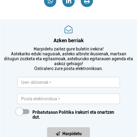
Azken berriak
Harpidetu zaitez gure buletin irekira!
Astekarko eduki nagusiak, asteko albiste ikusienak, martxan
ditugun zozketa eta egitasmoak, asteburuko egitarauen agenda eta
askoz gehiago!
Ostiralero zure posta elektronikoan.
Pribatutasun Politika
irakurri eta onartzen
dut.
Harpidetu