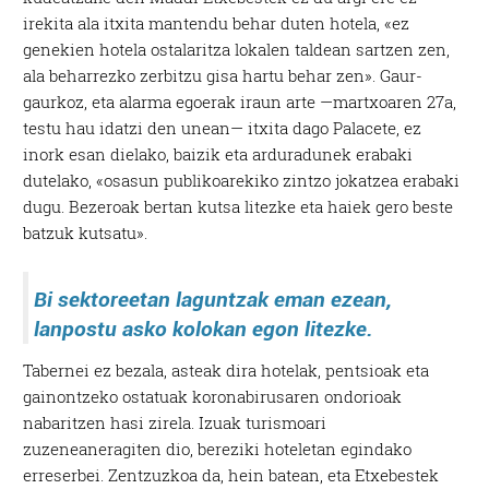
irekita ala itxita mantendu behar duten hotela, «ez
genekien hotela ostalaritza lokalen taldean sartzen zen,
ala beharrezko zerbitzu gisa hartu behar zen». Gaur-
gaurkoz, eta alarma egoerak iraun arte —martxoaren 27a,
testu hau idatzi den unean— itxita dago Palacete, ez
inork esan dielako, baizik eta arduradunek erabaki
dutelako, «osasun publikoarekiko zintzo jokatzea erabaki
dugu. Bezeroak bertan kutsa litezke eta haiek gero beste
batzuk kutsatu».
Bi sektoreetan laguntzak eman ezean,
lanpostu asko kolokan egon litezke.
Tabernei ez bezala, asteak dira hotelak, pentsioak eta
gainontzeko ostatuak koronabirusaren ondorioak
nabaritzen hasi zirela. Izuak turismoari
zuzeneaneragiten dio, bereziki hoteletan egindako
erreserbei. Zentzuzkoa da, hein batean, eta Etxebestek