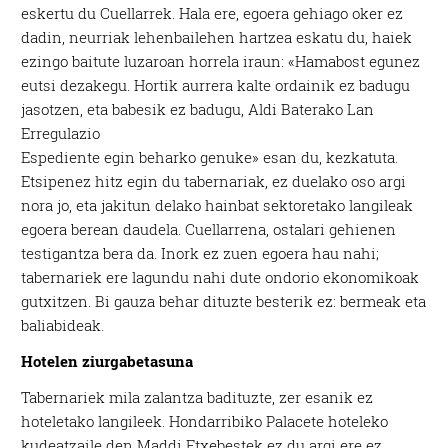
eskertu du Cuellarrek. Hala ere, egoera gehiago oker ez
dadin, neurriak lehenbailehen hartzea eskatu du, haiek
ezingo baitute luzaroan horrela iraun: «Hamabost egunez
eutsi dezakegu. Hortik aurrera kalte ordainik ez badugu
jasotzen, eta babesik ez badugu, Aldi Baterako Lan
Erregulazio
Espediente egin beharko genuke» esan du, kezkatuta.
Etsipenez hitz egin du tabernariak, ez duelako oso argi
nora jo, eta jakitun delako hainbat sektoretako langileak
egoera berean daudela. Cuellarrena, ostalari gehienen
testigantza bera da. Inork ez zuen egoera hau nahi;
tabernariek ere lagundu nahi dute ondorio ekonomikoak
gutxitzen. Bi gauza behar dituzte besterik ez: bermeak eta
baliabideak.
Hotelen ziurgabetasuna
Tabernariek mila zalantza badituzte, zer esanik ez
hoteletako langileek. Hondarribiko Palacete hoteleko
kudeatzaile den Maddi Etxebestek ez du argi ere ez