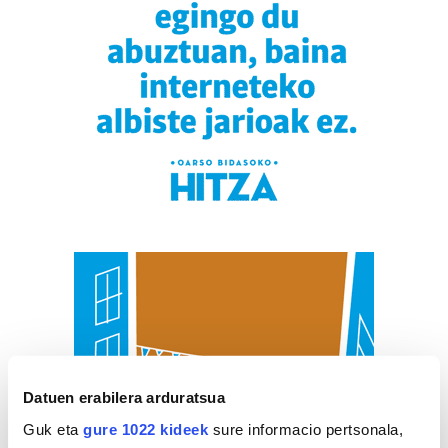
Datuen erabilera arduratsua
Guk eta
gure 1022 kideek
sure informacio pertsonala,