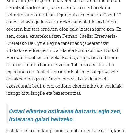
Ziur asko jende gehienak koronabirusarena mehatxua
seriotzat hartu zuen, tabernek eta komertzioek itxi
beharko zutela jakitean. Egun gutxi batzuetan, Covid-19
gaitza, albistegietako urruneko gai izatetik, biztanleria
osoaren bizitzei eragiten dion gaia izatera igaro zen. Ez
zen, ordea, ezustekoa izan Fernan Cuellar Errenteria-
Oreretako De Cyne Reyna tabernako jabearentzat,
«Italiako eredua gertu izanda eta koronabirusa Euskal
Herrian hedatzen ari zela ikusita, argi genuen itxiera
denbora kontua baino ez zela». Taberna aisialdirako
topagunea da Euskal Herriarentzat, kale bat giroz bete
dezakeen mugarria. Orain, ordea, itxita daude eta
ezezagunak badira ere, ondorio ekonomiko eta sozialak
izango ditu langile eta bezeroentzat.
Ostari elkartea ostiralean batzartu egin zen,
itxieraren gaiari heltzeko.
Ostalari askoren konpromisoa nabarmentzekoa da, kasu