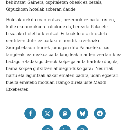
behintzat. Gainera, ospitaletan oheak ez bezala,
Gipuzkoan hotelak soberan daude.
Hotelak irekita mantentzea, bezerorik ez bada iristen,
kalte ekonomikoen baliokide da, bereziki Palacete
bezalako hotel txikientzat. Eskuak lotuta dituztela
sentitzen dute, ez baitakite nondik jo zehazki.
Ziurgabetasun horrek jomugan ditu Palaceteko bost
langileak, ezinezkoa baita langileak mantentzea lanik ez
badago: «Badakigu denok kolpe galanta hartuko dugula,
baina kolpea gutxitzen ahaleginduko gara». Neurriak
hartu eta laguntzak azkar ematen badira, udan egoerari
buelta emateko moduan izango direla uste Maddi
Etxebestek.