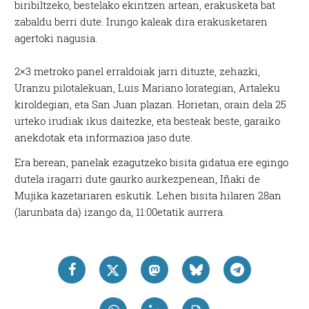
biribiltzeko, bestelako ekintzen artean, erakusketa bat
zabaldu berri dute. Irungo kaleak dira erakusketaren
agertoki nagusia.
2×3 metroko panel erraldoiak jarri dituzte, zehazki,
Uranzu pilotalekuan, Luis Mariano lorategian, Artaleku
kiroldegian, eta San Juan plazan. Horietan, orain dela 25
urteko irudiak ikus daitezke, eta besteak beste, garaiko
anekdotak eta informazioa jaso dute.
Era berean, panelak ezagutzeko bisita gidatua ere egingo
dutela iragarri dute gaurko aurkezpenean, Iñaki de
Mujika kazetariaren eskutik. Lehen bisita hilaren 28an
(larunbata da) izango da, 11:00etatik aurrera.