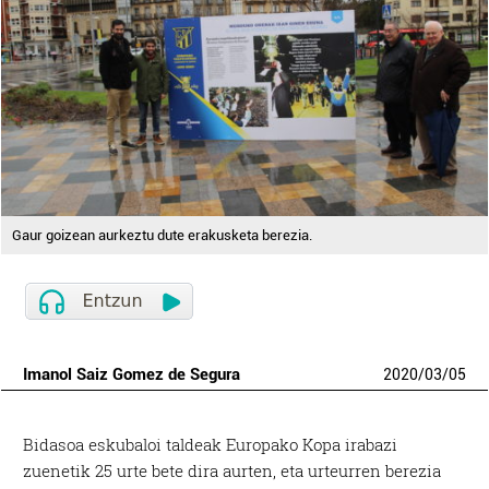
Gaur goizean aurkeztu dute erakusketa berezia.
Imanol Saiz Gomez de Segura
2020
/
03
/
05
Bidasoa eskubaloi taldeak Europako Kopa irabazi
zuenetik 25 urte bete dira aurten, eta urteurren berezia