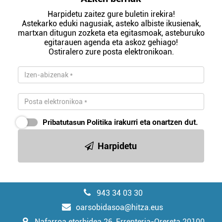
Harpidetu zaitez gure buletin irekira!
Astekarko eduki nagusiak, asteko albiste ikusienak,
martxan ditugun zozketa eta egitasmoak, asteburuko
egitarauen agenda eta askoz gehiago!
Ostiralero zure posta elektronikoan.
Pribatutasun Politika
irakurri eta onartzen dut.
Harpidetu
943 34 03 30
oarsobidasoa@hitza.eus
Nafarroa etorbidea 26, Errenteria-Orereta 20100