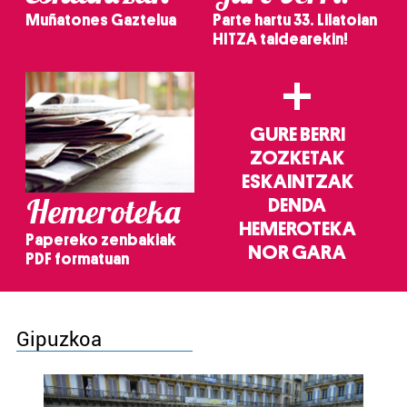
Muñatones Gaztelua
Parte hartu 33. Lilatoian
HITZA taldearekin!
+
GURE BERRI
ZOZKETAK
ESKAINTZAK
Hemeroteka
DENDA
HEMEROTEKA
Papereko zenbakiak
NOR GARA
PDF formatuan
Gipuzkoa