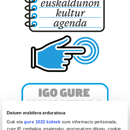
Datuen erabilera arduratsua
Guk eta
gure 1022 kideek
sure informacio pertsonala,
zure IP zenbakia, esaterako, prozesatzen ditugu, cookie