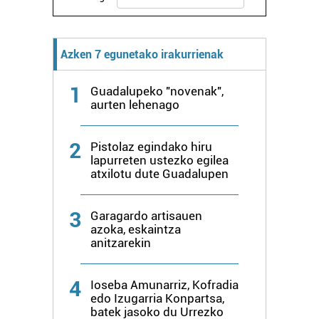
Webgune honek cookie propioak eta hirugarrenen cookie-
fitxategiak erabiltzen ditu. Zure esperientzia eta
zerbitzuak hobetzeko asmoz, cookie teknologiaz
Azken 7 egunetako irakurrienak
baliatzen gara. Ohar hau onartuz gero, teknologia hori
erabiltzeko baimen esplizitua ematen diguzu.
Gehiago
1
Guadalupeko "novenak",
irakurri
aurten lehenago
2
Pistolaz egindako hiru
lapurreten ustezko egilea
atxilotu dute Guadalupen
3
Garagardo artisauen
azoka, eskaintza
anitzarekin
4
Ioseba Amunarriz, Kofradia
edo Izugarria Konpartsa,
batek jasoko du Urrezko