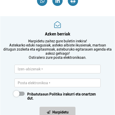
Azken berriak
Harpidetu zaitez gure buletin irekira!
Astekarko eduki nagusiak, asteko albiste ikusienak, martxan
ditugun zozketa eta egitasmoak, asteburuko egitarauen agenda eta
askoz gehiago!
Ostiralero zure posta elektronikoan.
Pribatutasun Politika
irakurri eta onartzen
dut.
Harpidetu