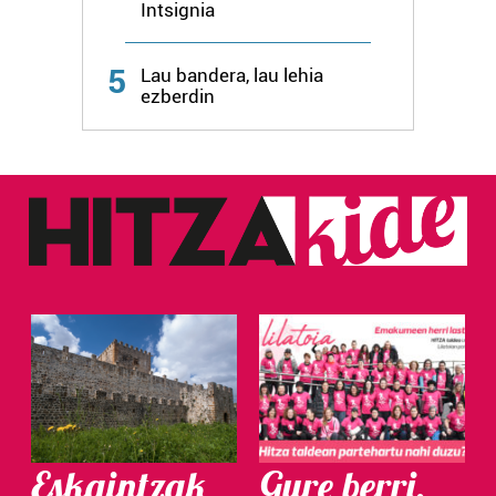
Intsignia
5
Lau bandera, lau lehia
ezberdin
Eskaintzak
Gure berri.