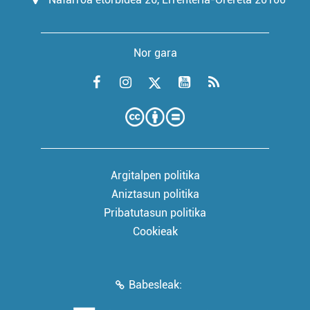
Nor gara
Argitalpen politika
Aniztasun politika
Pribatutasun politika
Cookieak
Babesleak: