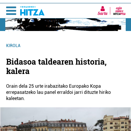
Sartu
KIROLA
Bidasoa taldearen historia,
kalera
Orain dela 25 urte irabazitako Europako Kopa
errepasatzeko lau panel erraldoi jarri dituzte hiriko
kaleetan.