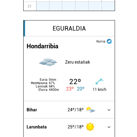
31
1
2
3
4
5
6
EGURALDIA
Iturria:
Hondarribia
Zeru estaliak
22º
Euria:
0mm
Hezetasuna:
67%
Lainoak:
68%
23º
20º
11 km/h
Elurra:
4400m
Bihar
24º
18º
Larunbata
25º
18º