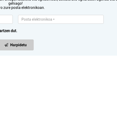
gehiago!
ro zure posta elektronikoan.
artzen dut.
Harpidetu