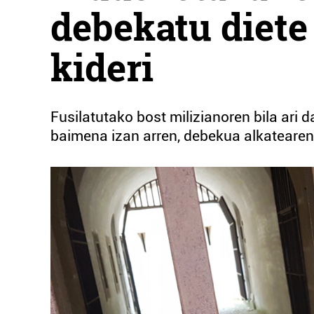
debekatu diete
kideri
Fusilatutako bost milizianoren bila ari
baimena izan arren, debekua alkatearen 