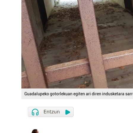
Guadalupeko gotorlekuan egiten ari diren indusketara sarre