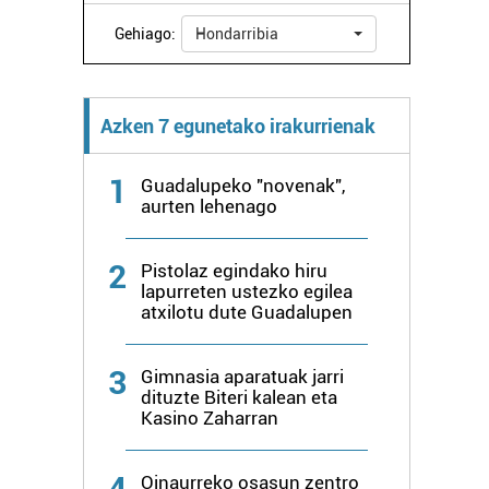
Gehiago:
Hondarribia
Azken 7 egunetako irakurrienak
1
Guadalupeko "novenak",
aurten lehenago
2
Pistolaz egindako hiru
lapurreten ustezko egilea
atxilotu dute Guadalupen
3
Gimnasia aparatuak jarri
dituzte Biteri kalean eta
Kasino Zaharran
4
Oinaurreko osasun zentro