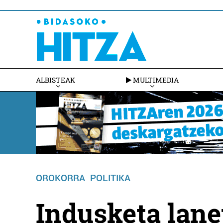
ALBISTEAK
MULTIMEDIA
OROKORRA
POLITIKA
Indusketa lane