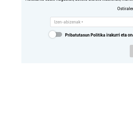
Ostirale
Pribatutasun Politika
irakurri eta on