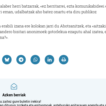
laber herri batzarrak, «ez herritarrei, ezta komunikabideei 
ri eman, udalbatzak aho batez onartu eta diru publikoz
rabili izana ere kolokan jarri du Abotsanitzek, eta «aitzaki
 igandero bisitari anonimoek gotorlekua ezagutu ahal izatea, 
na?».
Azken berriak
 zaitez gure buletin irekira!
txan ditugun zozketa eta egitasmoak, asteburuko egitarauen agenda eta 