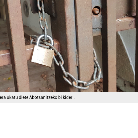
ra ukatu diete Abotsanitzeko bi kideri.