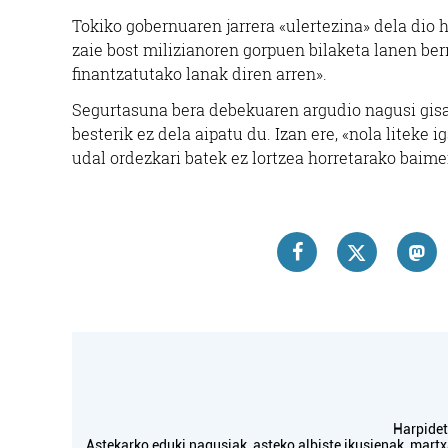
Tokiko gobernuaren jarrera «ulertezina» dela dio ha
zaie bost milizianoren gorpuen bilaketa lanen ber
finantzatutako lanak diren arren».
Segurtasuna bera debekuaren argudio nagusi gisa e
besterik ez dela aipatu du. Izan ere, «nola liteke
udal ordezkari batek ez lortzea horretarako baime
Harpidetu
Astekarko eduki nagusiak, asteko albiste ikusienak, mar