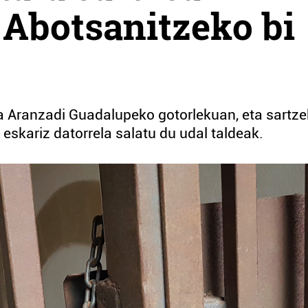
 Abotsanitzeko bi
 da Aranzadi Guadalupeko gotorlekuan, eta sartz
eskariz datorrela salatu du udal taldeak.