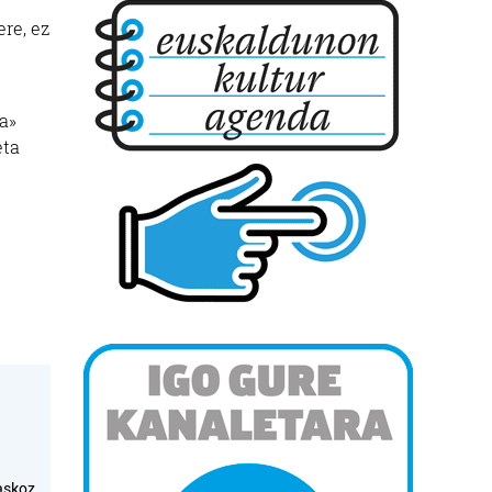
ere, ez
a»
eta
askoz