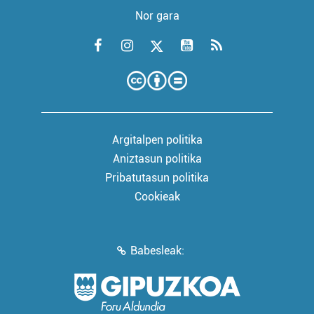
Nor gara
Argitalpen politika
Aniztasun politika
Pribatutasun politika
Cookieak
Babesleak: