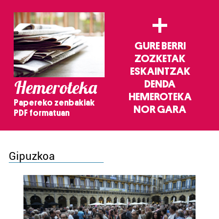
+
GURE BERRI
ZOZKETAK
ESKAINTZAK
Hemeroteka
DENDA
HEMEROTEKA
Papereko zenbakiak
NOR GARA
PDF formatuan
Gipuzkoa