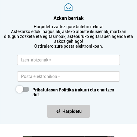
Azken berriak
Harpidetu zaitez gure buletin irekira!
Astekarko eduki nagusiak, asteko albiste ikusienak, martxan
ditugun zozketa eta egitasmoak, asteburuko egitarauen agenda eta
askoz gehiago!
Ostiralero zure posta elektronikoan.
Pribatutasun Politika
irakurri eta onartzen
dut.
Harpidetu