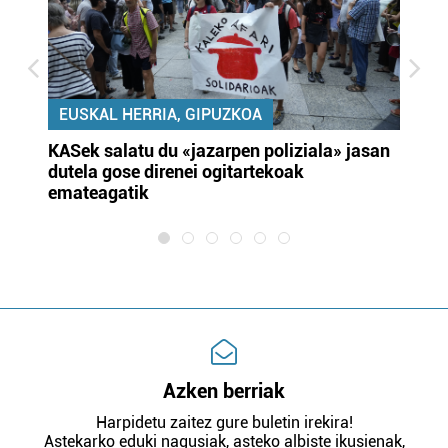
EUSKAL HERRIA, GIPUZKOA
KASek salatu du «jazarpen poliziala» jasan
Pa
dutela gose direnei ogitartekoak
da
emateagatik
«s
Azken berriak
Harpidetu zaitez gure buletin irekira!
Astekarko eduki nagusiak, asteko albiste ikusienak,