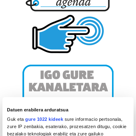
Datuen erabilera arduratsua
Guk eta
gure 1022 kideek
sure informacio pertsonala,
zure IP zenbakia, esaterako, prozesatzen ditugu, cookie
bezalako teknologiak erabiliz eta zure gailuko