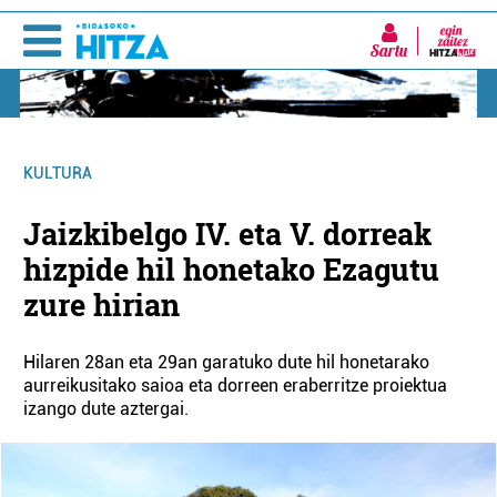
Sartu
KULTURA
Jaizkibelgo IV. eta V. dorreak
hizpide hil honetako Ezagutu
zure hirian
Hilaren 28an eta 29an garatuko dute hil honetarako
aurreikusitako saioa eta dorreen eraberritze proiektua
izango dute aztergai.