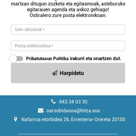
martxan ditugun zozketa eta egitasmoak, asteburuko
egitarauen agenda eta askoz gehiago!
Ostiralero zure posta elektronikoan.
Pribatutasun Politika
irakurri eta onartzen dut.
Harpidetu
943 34 03 30
oarsobidasoa@hitza.eus
Nafarroa etorbidea 26, Errenteria-Orereta 20100