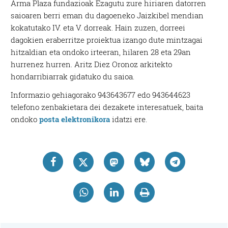
Arma Plaza fundazioak Ezagutu zure hiriaren datorren
saioaren berri eman du dagoeneko Jaizkibel mendian
kokatutako IV. eta V. dorreak. Hain zuzen, dorreei
dagokien eraberritze proiektua izango dute mintzagai
hitzaldian eta ondoko irteeran, hilaren 28 eta 29an
hurrenez hurren. Aritz Diez Oronoz arkitekto
hondarribiarrak gidatuko du saioa.
Informazio gehiagorako 943643677 edo 943644623
telefono zenbakietara dei dezakete interesatuek, baita
ondoko
posta elektronikora
idatzi ere.