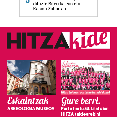
5
dituzte Biteri kalean eta
Kasino Zaharran
Eskaintzak
Gure berri.
ARKEOLOGIA MUSEOA
Parte hartu 33. Lilatoian
HITZA taldearekin!