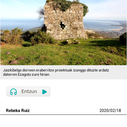
Jaizkibelgo dorreen eraberritze proiektuak izanggo dituzte ardatz
datorren Ezagutu zure hirian.
Rebeka Ruiz
2020
/
02
/
18