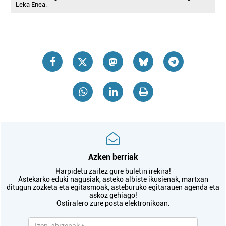
Leka Enea.
Azken berriak
Harpidetu zaitez gure buletin irekira!
Astekarko eduki nagusiak, asteko albiste ikusienak, martxan
ditugun zozketa eta egitasmoak, asteburuko egitarauen agenda eta
askoz gehiago!
Ostiralero zure posta elektronikoan.