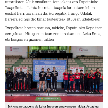
urtarrilaren 28tik otsailaren 1era jokatu zen Espainiako
Txapelketan. Lehia horretan txapela lortu duen lehen
euskal herritarra izan da. Horregatik, Irungo Udalak
harrera egingo dio bihar (asteartea), 18:30ean udaletxean.
Txapelketa horren barruan, taldeka, Espainiako Kopa izan
zen jokoan. Hirugarren izan zen emakumeen Leka Enea,
eta bosgarren gizonen taldea.
Eskionean dagoena da Leka Enearen emakumeen taldea. Argazkia: