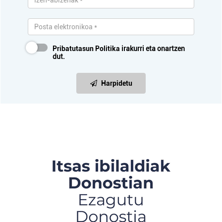
Pribatutasun Politika
irakurri eta onartzen
dut.
Harpidetu