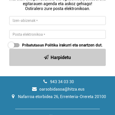
egitarauen agenda eta askoz gehiago!
Ostiralero zure posta elektronikoan.
Pribatutasun Politika
irakurri eta onartzen dut.
Harpidetu
943 34 03 30
oarsobidasoa@hitza.eus
Nafarroa etorbidea 26, Errenteria-Orereta 20100