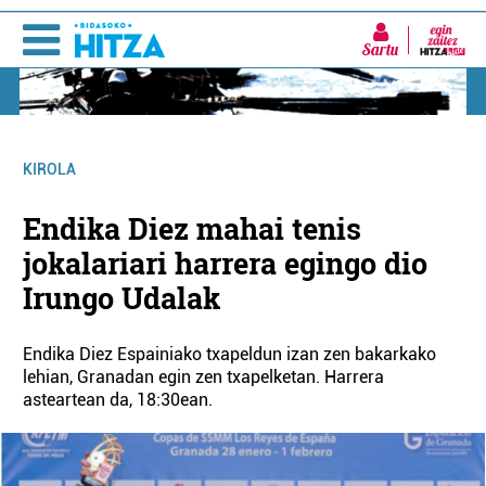
Sartu
KIROLA
Endika Diez mahai tenis
jokalariari harrera egingo dio
Irungo Udalak
Endika Diez Espainiako txapeldun izan zen bakarkako
lehian, Granadan egin zen txapelketan. Harrera
asteartean da, 18:30ean.