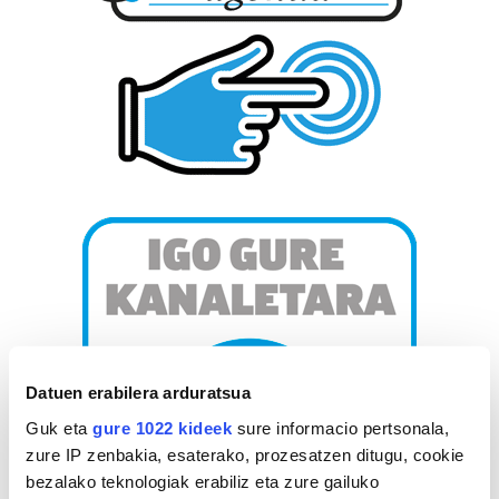
Datuen erabilera arduratsua
Guk eta
gure 1022 kideek
sure informacio pertsonala,
zure IP zenbakia, esaterako, prozesatzen ditugu, cookie
bezalako teknologiak erabiliz eta zure gailuko