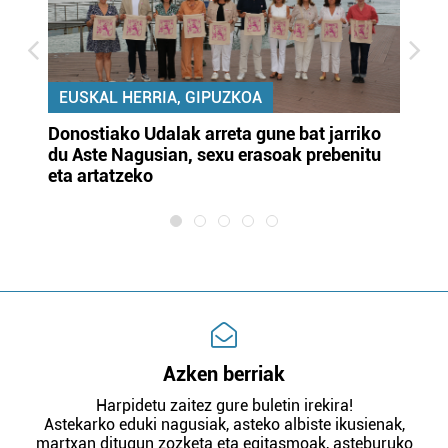
EUSKAL HERRIA, GIPUZKOA
Donostiako Udalak arreta gune bat jarriko
Ur
du Aste Nagusian, sexu erasoak prebenitu
es
eta artatzeko
lu
Azken berriak
Harpidetu zaitez gure buletin irekira!
Astekarko eduki nagusiak, asteko albiste ikusienak,
martxan ditugun zozketa eta egitasmoak, asteburuko