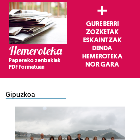
+
GURE BERRI
ZOZKETAK
ESKAINTZAK
Hemeroteka
DENDA
HEMEROTEKA
Papereko zenbakiak
NOR GARA
PDF formatuan
Gipuzkoa