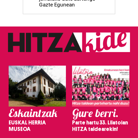
Gazte Egunean
Eskaintzak
Gure berri.
EUSKAL HERRIA
Parte hartu 33. Lilatoian
MUSEOA
HITZA taldearekin!