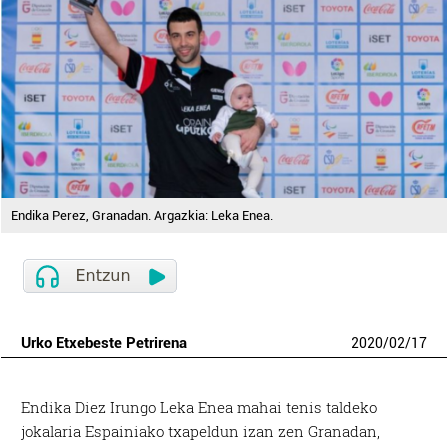
Endika Perez, Granadan. Argazkia: Leka Enea.
Urko Etxebeste Petrirena
2020
/
02
/
17
Endika Diez Irungo Leka Enea mahai tenis taldeko
jokalaria Espainiako txapeldun izan zen Granadan,