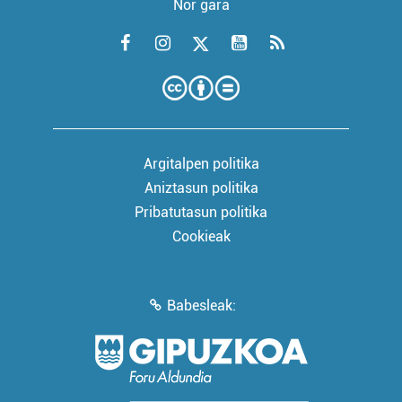
Nor gara
Argitalpen politika
Aniztasun politika
Pribatutasun politika
Cookieak
Babesleak: