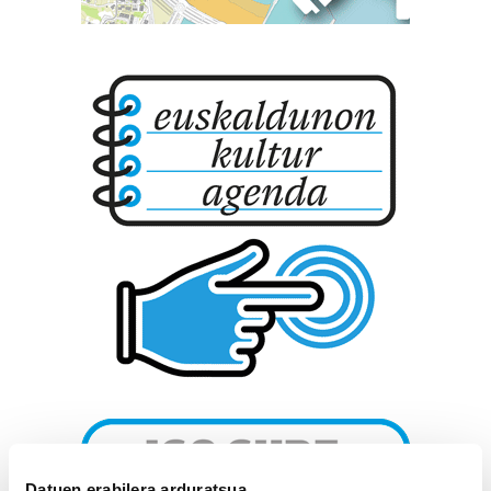
Datuen erabilera arduratsua