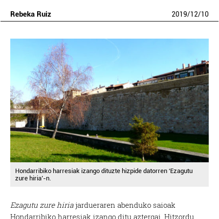
Rebeka Ruiz
2019
/
12
/
10
Hondarribiko harresiak izango dituzte hizpide datorren ‘Ezagutu
zure hiria’-n.
Ezagutu zure hiria
jardueraren abenduko saioak
Hondarribiko harresiak izango ditu aztergai. Hitzordu