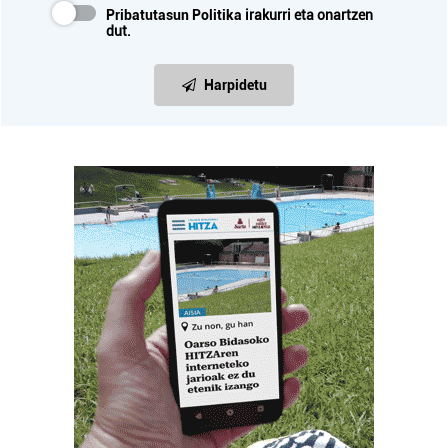
Pribatutasun Politika
irakurri eta onartzen
dut.
Harpidetu