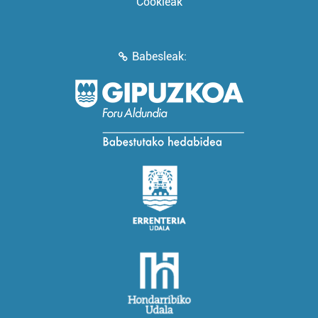
Cookieak
Babesleak: