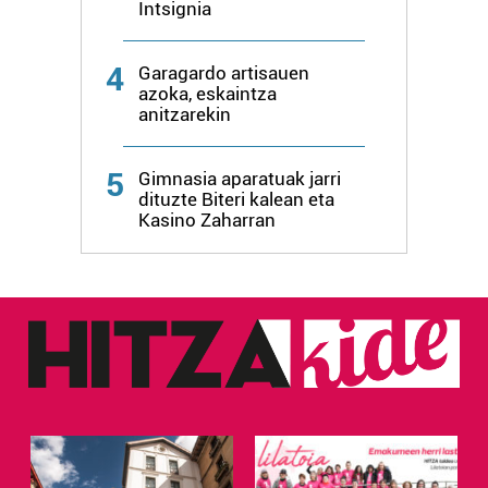
Intsignia
4
Garagardo artisauen
azoka, eskaintza
anitzarekin
5
Gimnasia aparatuak jarri
dituzte Biteri kalean eta
Kasino Zaharran