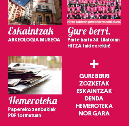
Eskaintzak
Gure berri.
ARKEOLOGIA MUSEOA
Parte hartu 33. Lilatoian
HITZA taldearekin!
+
GURE BERRI
ZOZKETAK
ESKAINTZAK
Hemeroteka
DENDA
HEMEROTEKA
Papereko zenbakiak
NOR GARA
PDF formatuan