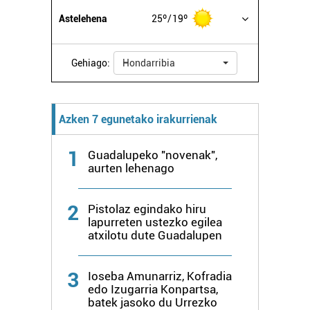
datuen atalean. Edozein unetan alda edo ken dezakezu
Astelehena
25º
19º
zure baimena Cookieen adierazpenean.
Webgune honek cookie propioak eta hirugarrenen cookie-
Gehiago:
Hondarribia
fitxategiak erabiltzen ditu. Zure esperientzia eta
zerbitzuak hobetzeko asmoz, cookie teknologiaz
baliatzen gara. Ohar hau onartuz gero, teknologia hori
Azken 7 egunetako irakurrienak
erabiltzeko baimen esplizitua ematen diguzu.
Gehiago
irakurri
1
Guadalupeko "novenak",
aurten lehenago
2
Pistolaz egindako hiru
lapurreten ustezko egilea
atxilotu dute Guadalupen
3
Ioseba Amunarriz, Kofradia
edo Izugarria Konpartsa,
batek jasoko du Urrezko