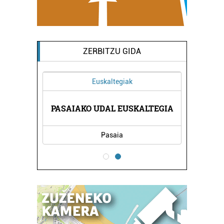
ZERBITZU GIDA
Euskaltegiak
 ESKOLA
PASAIAKO UDAL EUSKALTEGIA
TOMAS 
Pasaia