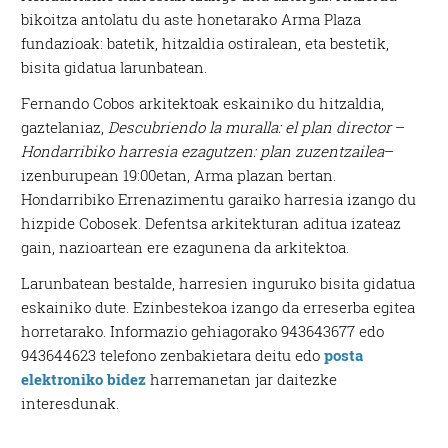
bikoitza antolatu du aste honetarako Arma Plaza
fundazioak: batetik, hitzaldia ostiralean, eta bestetik,
bisita gidatua larunbatean.
Fernando Cobos arkitektoak eskainiko du hitzaldia,
gaztelaniaz,
Descubriendo la muralla: el plan director
–
Hondarribiko harresia ezagutzen: plan zuzentzailea
–
izenburupean 19:00etan, Arma plazan bertan.
Hondarribiko Errenazimentu garaiko harresia izango du
hizpide Cobosek. Defentsa arkitekturan aditua izateaz
gain, nazioartean ere ezagunena da arkitektoa.
Larunbatean bestalde, harresien inguruko bisita gidatua
eskainiko dute. Ezinbestekoa izango da erreserba egitea
horretarako. Informazio gehiagorako 943643677 edo
943644623 telefono zenbakietara deitu edo
posta
elektroniko bidez
harremanetan jar daitezke
interesdunak.