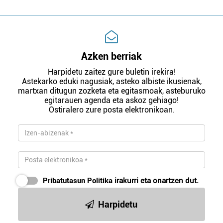
Azken berriak
Harpidetu zaitez gure buletin irekira!
Astekarko eduki nagusiak, asteko albiste ikusienak,
martxan ditugun zozketa eta egitasmoak, asteburuko
egitarauen agenda eta askoz gehiago!
Ostiralero zure posta elektronikoan.
Pribatutasun Politika
irakurri eta onartzen dut.
Harpidetu