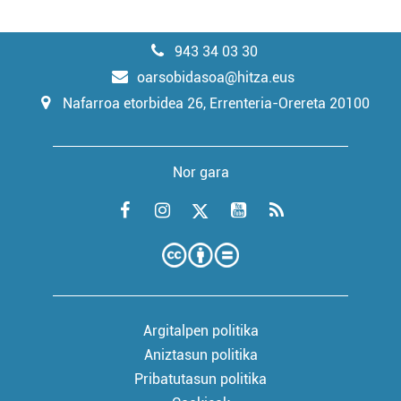
943 34 03 30
oarsobidasoa@hitza.eus
Nafarroa etorbidea 26, Errenteria-Orereta 20100
Nor gara
Argitalpen politika
Aniztasun politika
Pribatutasun politika