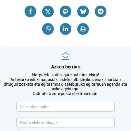
Azken berriak
Harpidetu zaitez gure buletin irekira!
Astekarko eduki nagusiak, asteko albiste ikusienak, martxan
ditugun zozketa eta egitasmoak, asteburuko egitarauen agenda eta
askoz gehiago!
Ostiralero zure posta elektronikoan.