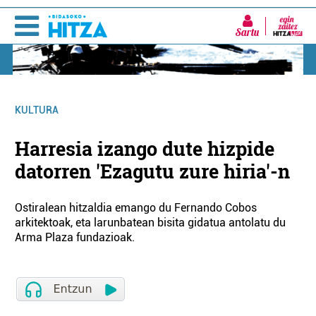
Sartu
KULTURA
Harresia izango dute hizpide
datorren 'Ezagutu zure hiria'-n
Ostiralean hitzaldia emango du Fernando Cobos
arkitektoak, eta larunbatean bisita gidatua antolatu du
Arma Plaza fundazioak.