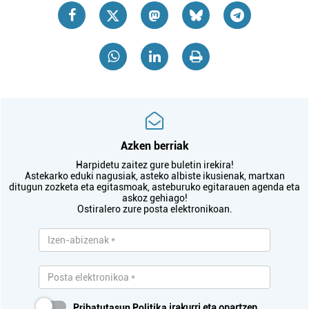
Azken berriak
Harpidetu zaitez gure buletin irekira!
Astekarko eduki nagusiak, asteko albiste ikusienak, martxan
ditugun zozketa eta egitasmoak, asteburuko egitarauen agenda eta
askoz gehiago!
Ostiralero zure posta elektronikoan.
Pribatutasun Politika
irakurri eta onartzen