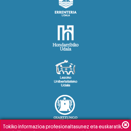
Tokiko informazioa profesionaltasunez eta euskaratik,