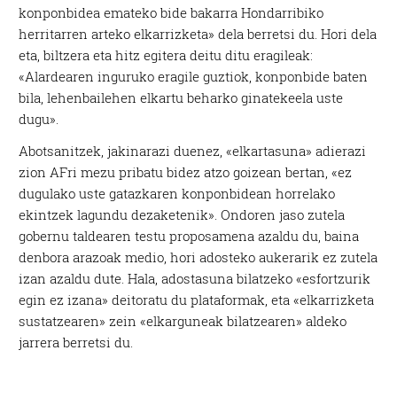
konponbidea emateko bide bakarra Hondarribiko
herritarren arteko elkarrizketa» dela berretsi du. Hori dela
eta, biltzera eta hitz egitera deitu ditu eragileak:
«Alardearen inguruko eragile guztiok, konponbide baten
bila, lehenbailehen elkartu beharko ginatekeela uste
dugu».
Abotsanitzek, jakinarazi duenez, «elkartasuna» adierazi
zion AFri mezu pribatu bidez atzo goizean bertan, «ez
dugulako uste gatazkaren konponbidean horrelako
ekintzek lagundu dezaketenik». Ondoren jaso zutela
gobernu taldearen testu proposamena azaldu du, baina
denbora arazoak medio, hori adosteko aukerarik ez zutela
izan azaldu dute. Hala, adostasuna bilatzeko «esfortzurik
egin ez izana» deitoratu du plataformak, eta «elkarrizketa
sustatzearen» zein «elkarguneak bilatzearen» aldeko
jarrera berretsi du.