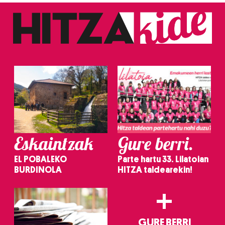
Eskaintzak
Gure berri.
EL POBALEKO
Parte hartu 33. Lilatoian
BURDINOLA
HITZA taldearekin!
+
GURE BERRI