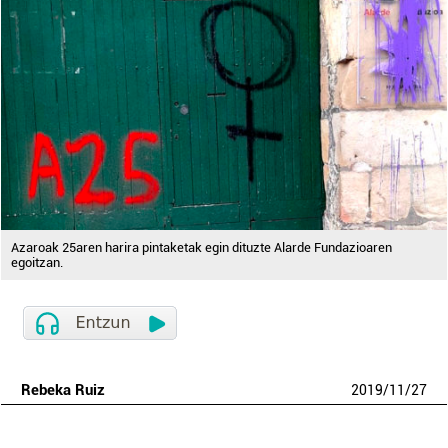
Azaroak 25aren harira pintaketak egin dituzte Alarde Fundazioaren
egoitzan.
Rebeka Ruiz
2019
/
11
/
27