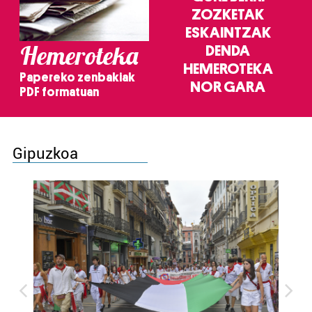
ZOZKETAK
ESKAINTZAK
Hemeroteka
DENDA
HEMEROTEKA
Papereko zenbakiak
NOR GARA
PDF formatuan
Gipuzkoa