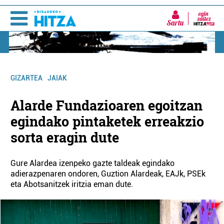
Sartu
GIZARTEA
JAIAK
Alarde Fundazioaren egoitzan
egindako pintaketek erreakzio
sorta eragin dute
Gure Alardea izenpeko gazte taldeak egindako
adierazpenaren ondoren, Guztion Alardeak, EAJk, PSEk
eta Abotsanitzek iritzia eman dute.