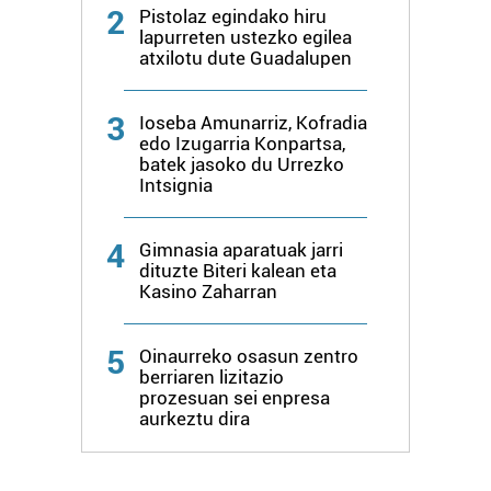
2
Pistolaz egindako hiru
lapurreten ustezko egilea
atxilotu dute Guadalupen
3
Ioseba Amunarriz, Kofradia
edo Izugarria Konpartsa,
batek jasoko du Urrezko
Intsignia
4
Gimnasia aparatuak jarri
dituzte Biteri kalean eta
Kasino Zaharran
5
Oinaurreko osasun zentro
berriaren lizitazio
prozesuan sei enpresa
aurkeztu dira