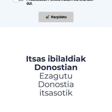
dut.
Harpidetu