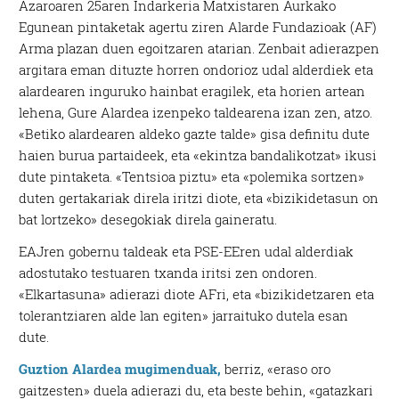
Azaroaren 25aren Indarkeria Matxistaren Aurkako
Egunean pintaketak agertu ziren Alarde Fundazioak (AF)
Arma plazan duen egoitzaren atarian. Zenbait adierazpen
argitara eman dituzte horren ondorioz udal alderdiek eta
alardearen inguruko hainbat eragilek, eta horien artean
lehena, Gure Alardea izenpeko taldearena izan zen, atzo.
«Betiko alardearen aldeko gazte talde» gisa definitu dute
haien burua partaideek, eta «ekintza bandalikotzat» ikusi
dute pintaketa. «Tentsioa piztu» eta «polemika sortzen»
duten gertakariak direla iritzi diote, eta «bizikidetasun on
bat lortzeko» desegokiak direla gaineratu.
EAJren gobernu taldeak eta PSE-EEren udal alderdiak
adostutako testuaren txanda iritsi zen ondoren.
«Elkartasuna» adierazi diote AFri, eta «bizikidetzaren eta
tolerantziaren alde lan egiten» jarraituko dutela esan
dute.
Guztion Alardea mugimenduak,
berriz, «eraso oro
gaitzesten» duela adierazi du, eta beste behin, «gatazkari