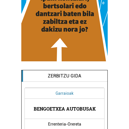
ZERBITZU GIDA
Garraioak
RITZA
BENGOETXEA AUTOBUSAK
SALS
Errenteria-Orereta