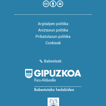
Argitalpen politika
Aniztasun politika
Pribatutasun politika
Cookieak
Babesleak: