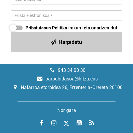
Pribatutasun Politika
irakurri eta onartzen dut.
Harpidetu
943 34 03 30
oarsobidasoa@hitza.eus
Nafarroa etorbidea 26, Errenteria-Orereta 20100
Nor gara