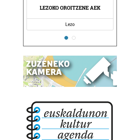
USAK
LEZOKO OROITZENE AEK
BEN
Lezo