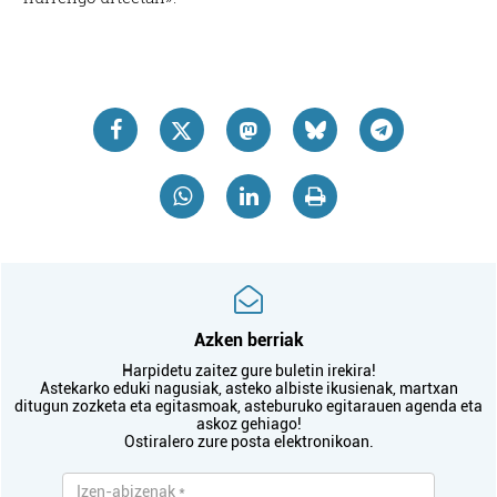
Azken berriak
Harpidetu zaitez gure buletin irekira!
Astekarko eduki nagusiak, asteko albiste ikusienak, martxan
ditugun zozketa eta egitasmoak, asteburuko egitarauen agenda eta
askoz gehiago!
Ostiralero zure posta elektronikoan.