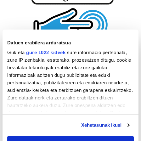
Datuen erabilera arduratsua
Guk eta
gure 1022 kideek
sure informacio pertsonala,
zure IP zenbakia, esaterako, prozesatzen ditugu, cookie
bezalako teknologiak erabiliz eta zure gailuko
informazioak azitzen dugu publizitate eta eduki
pertsonalizatua, publizitatearen eta edukiaren neurketa,
audientzia-ikerketa eta zerbitzuen garapena eskaintzeko.
Zure datuak nork eta zertarako erabiltzen dituen
hautatzeko aukera duzu. Zure onespena aldatzen edo
deuseztatzen ahal duzu edozein momentutan, Cookie
deklaraziotik edo Privacy triggerean klikatuz.
Xehetasunak ikusi
If you allow, we would also like to: