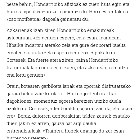
beste behin, Hondarribiko afizioak ez zuen huts egin eta
harrera «polita» izan zela adierazi du. Horri esker taldea
«oso motibatua» dagoela gaineratu du.
Azkarrenak izan ziren Hondarribiko emakumeak
asteburuan. «Ez genuen espero, egia esan. Igandean,
Hibaika indartsu aterako zela eta gure denborari buelta
ematen saiatuko zela espero genuen» esplikatu du
Cortesek. Eta fuerte atera ziren, baina Hondarribiko
traineruak lana ondo egin zuen, eta azkenean, «emaitza
ona lortu genuen».
Orain, botearen garbiketa lanak eta oporrak disfrutatzeko
garaia heldu zaie kirolariei. Hurrengo denboraldiari
dagokionez, momentuz egoera baretzen utziko duela
azaldu du Cortesek, «denboraldi gogorra izan da, eta luzea
ere». Beraz, datorren denboraldian taldea zeinek osatuko
duen jakin ez arren, gauza bat argi dauka
entrenatzaileak: «Traineru honek emango du zer esan
hurrengo urteetan».