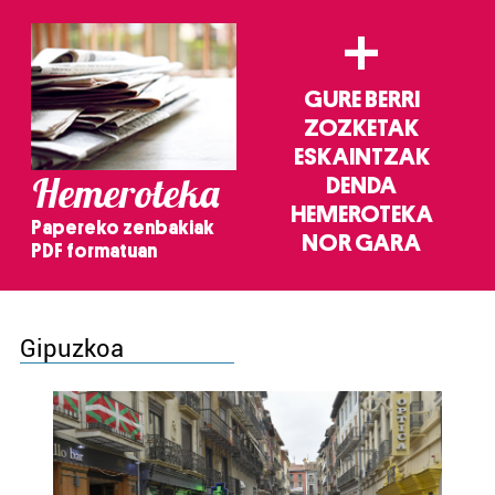
+
GURE BERRI
ZOZKETAK
ESKAINTZAK
Hemeroteka
DENDA
HEMEROTEKA
Papereko zenbakiak
NOR GARA
PDF formatuan
Gipuzkoa