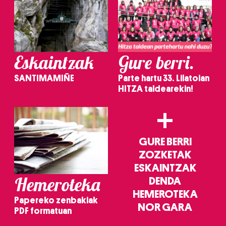
Eskaintzak
Gure berri.
SANTIMAMIÑE
Parte hartu 33. Lilatoian
HITZA taldearekin!
+
GURE BERRI
ZOZKETAK
ESKAINTZAK
Hemeroteka
DENDA
HEMEROTEKA
Papereko zenbakiak
NOR GARA
PDF formatuan