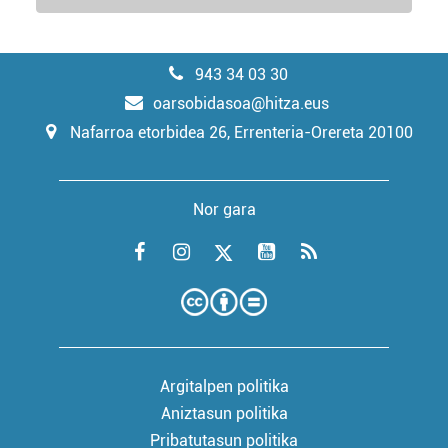
943 34 03 30
oarsobidasoa@hitza.eus
Nafarroa etorbidea 26, Errenteria-Orereta 20100
Nor gara
Argitalpen politika
Aniztasun politika
Pribatutasun politika