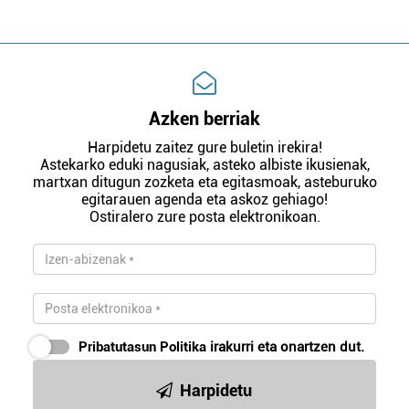
Azken berriak
Harpidetu zaitez gure buletin irekira!
Astekarko eduki nagusiak, asteko albiste ikusienak,
martxan ditugun zozketa eta egitasmoak, asteburuko
egitarauen agenda eta askoz gehiago!
Ostiralero zure posta elektronikoan.
Pribatutasun Politika
irakurri eta onartzen dut.
Harpidetu