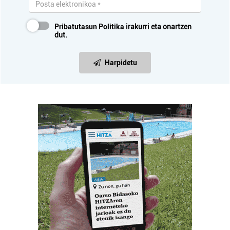
Pribatutasun Politika
irakurri eta onartzen
dut.
Harpidetu