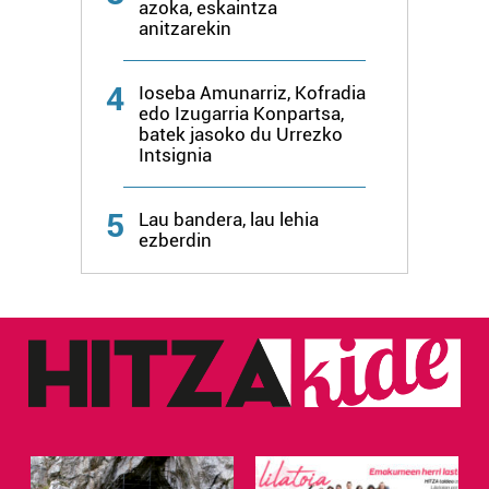
azoka, eskaintza
anitzarekin
4
Ioseba Amunarriz, Kofradia
edo Izugarria Konpartsa,
batek jasoko du Urrezko
Intsignia
5
Lau bandera, lau lehia
ezberdin