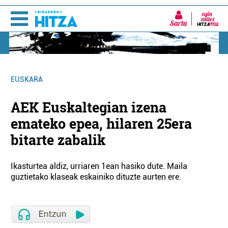
Sartu
EUSKARA
AEK Euskaltegian izena
emateko epea, hilaren 25era
bitarte zabalik
Ikasturtea aldiz, urriaren 1ean hasiko dute. Maila
guztietako klaseak eskainiko dituzte aurten ere.