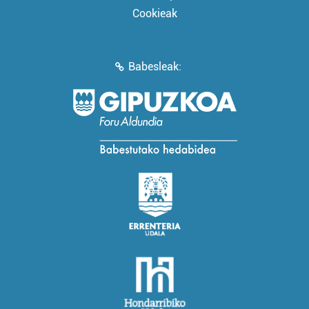
Cookieak
Babesleak: