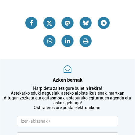
Azken berriak
Harpidetu zaitez gure buletin irekira!
Astekarko eduki nagusiak, asteko albiste ikusienak, martxan
ditugun zozketa eta egitasmoak, asteburuko egitarauen agenda eta
askoz gehiago!
Ostiralero zure posta elektronikoan.