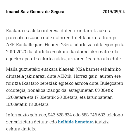
Imanol Saiz Gomez de Segura
2019
/
09
/
04
Euskara ikasteko interesa duten irundarrek aukera
paregabea izango dute datorren hiletik aurrera Irungo
AEK Euskaltegian. Hilaren 25era bitarte zabalik egongo da
2019-2020 ikasturteko euskara ikastaroetako matrikula
egiteko epea. Ikasturtea aldiz, urriaren 1ean hasiko dute.
Maila guztietako euskara klaseak (C2a barne) eskainiko
dituztela jakinarazi dute AEKtik. Horrez gain, aurten ere
mintza ikastaro bereziak egiteko asmoa dute. Bulegoaren
ordutegia, honakoa izango da: astegunetan 09:30etik
13:00etara eta 17:00etatik 20:00etara, eta larunbatetan
10:00etatik 13:00etara.
Informazio gehiago, 943 628 834 edo 688 746 633 telefono
zenbakietara deituta edo
helbide honetara
idatziz
eskura daiteke.